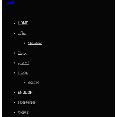
« Jul
HOME
ଓଡ଼ିଶା
ମହାନଗର
ଜିଲ୍ଲା
ରାଜନୀତି
ଅପରାଧ
ଘୋଟାଲା
ENGLISH
ଦେଶ ବିଦେଶ
ବାଣିଜ୍ୟ