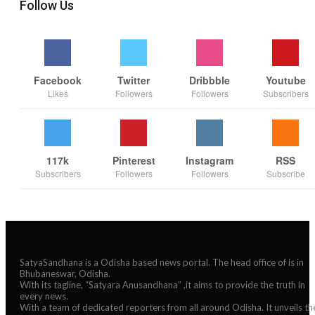
Follow Us
Facebook
Twitter
Dribbble
Youtube
Likes
Followers
Followers
Subscribers
117k
Pinterest
Instagram
RSS
Subscribers
Followers
Followers
Subscribe
SatyaSandhana is a Odisha based news portal. The head office of is in
Bhubaneswar, Odisha.
With its tagline, “Satyara Anusandhana” ,it aims to provide the truth in
every news.
With a team of dedicated reporters from all around Odisha. It unveils th