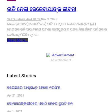
ନାତି ନେଲା ଜେଜେବାପାଙ୍କ ଜୀବନ!
SATYA SANDHANA DESK
Nov 3, 2023
ରାୟଗଡ଼ା,୩ା୧୧(ଏସଏସନିଉଜ) ନାତିର ମାଡ଼ରେ ଜେଜେବାପାଙ୍କ ମୃତ୍ୟୁ
ହୋଇଥିବାଭଳି ଅଭାବନୀୟ ଘଟଣା କାଶୀପୁରଥାନା ପରଜାସିଲା ଗାଁରେ ଘଟିଥିବାର
ଦେଖିବାକୁ ମିଳିଛି। ମୃତକ…
Read More...
- Advertisement -
Latest Stories
କରୋନାରେ ଆକ୍ରାନ୍ତ ହେଲେ ନରସିଂହ
Apr 21, 2021
ସୋମନାଥଙ୍କପୀଠରେ ଏକାଠି ହେଲେ ଦୁଇଟି ମନ
Apr 1, 2021