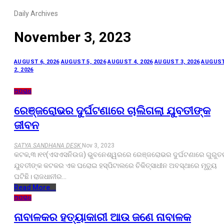
Daily Archives
November 3, 2023
AUGUST 6, 2026
AUGUST 5, 2026
AUGUST 4, 2026
AUGUST 3, 2026
AUGUS
2, 2026
ଅପରାଧ
ରେଞ୍ଜରୋଭର ଦୁର୍ଘଟଣାରେ ଚାଲିଗଲା ଯୁବତୀଙ୍କ
ଜୀବନ
SATYA SANDHANA DESK
Nov 3, 2023
କଟକ,୩।୧୧(ଏସଏସନିଉଜ) ଭୁବନେଶ୍ୱରରେ ରେଞ୍ଜରୋଭର ଦୁର୍ଘଟଣାରେ ଗୁରୁତ
ଯୁବତୀଙ୍କ କଟକର ଏକ ଘରୋଇ ହସ୍ପିଟାଲରେ ଚିକିତ୍ସାଧୀନ ଅବସ୍ଥାରେ ମୃତ୍ୟୁ
ଘଟିଛି। ରାଜଧାନୀର…
Read More...
ଅପରାଧ
ନାବାଳକର ହତ୍ୟାକାରୀ ଆଉ ଜଣେ ନାବାଳକ