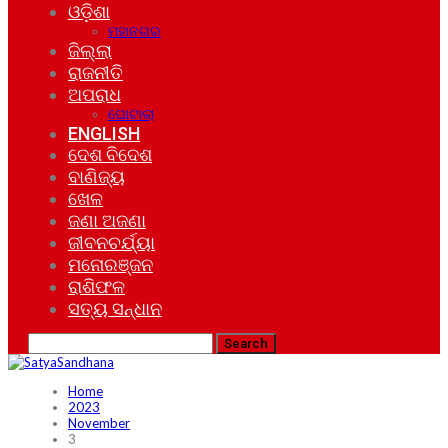
ଓଡ଼ିଶା
ମହାନଗର
ଜିଲ୍ଲା
ରାଜନୀତି
ଅପରାଧ
ଘୋଟାଲା
ENGLISH
ଦେଶ ବିଦେଶ
ବାଣିଜ୍ୟ
ଖେଳ
ଜଣା ଅଜଣା
ଜୀବନଚର୍ଯ୍ୟା
ମନୋରଞ୍ଜନ
ରାଶିଫଳ
ସତ୍ୟ ସନ୍ଧାନ
Home
2023
November
3