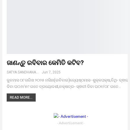
ଜାଣନ୍ତୁ ରବିବାର କେମିତି କଟିବ?
SATYA SANDHANA DESK
Jun 7, 2025
ଜୁନମାସ ୦୮ତାରିଖ ୨୦୨୫ ମସିହା(ରବିବାର)ଜ୍ୟେଷ୍ଠମାସ- ଶୁକ୍ଳପକ୍ଷ,ତିଥି- ଦ୍ଵାଦ
ଦିବା ଘ୦୬/୫୯ ଗତେ ତ୍ରୟୋଦଶୀ,ନକ୍ଷତ୍ର- ସ୍ଵାତୀ ଦିବା ଘ୦୧/୦୮ ଗତେ…
READ MORE...
- Advertisement -