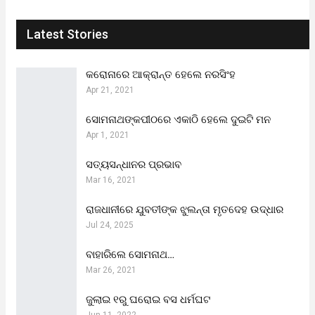
Latest Stories
କରୋନାରେ ଆକ୍ରାନ୍ତ ହେଲେ ନରସିଂହ
Apr 21, 2021
ସୋମନାଥଙ୍କପୀଠରେ ଏକାଠି ହେଲେ ଦୁଇଟି ମନ
Apr 1, 2021
ସତ୍ୟସନ୍ଧାନର ପ୍ରଭାବ
Mar 16, 2021
ରାଜଧାନୀରେ ଯୁବତୀଙ୍କ ଝୁଲନ୍ତା ମୃତଦେହ ଉଦ୍ଧାର
Jul 24, 2025
ବାହାରିଲେ ସୋମନାଥ…
Mar 26, 2021
ଜୁଲାଇ ୧ରୁ ଘରୋଇ ବସ ଧର୍ମଘଟ