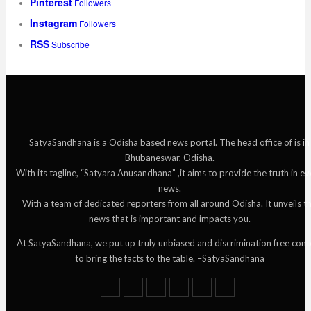
Pinterest
Followers
Instagram
Followers
RSS
Subscribe
SatyaSandhana is a Odisha based news portal. The head office of is in
Bhubaneswar, Odisha.
With its tagline, “Satyara Anusandhana” ,it aims to provide the truth in ev
news.
With a team of dedicated reporters from all around Odisha. It unveils t
news that is important and impacts you.
At SatyaSandhana, we put up truly unbiased and discrimination free cont
to bring the facts to the table. –SatyaSandhana