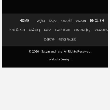
HOME
ଓଡ଼ିଶା
ଜିଲ୍ଲା
ରାଜନୀତି
ଅପରାଧ
ENGLISH
ଦେଶ ବିଦେଶ
ବାଣିଜ୍ୟ
ଖେଳ
ଜଣା ଅଜଣା
ଜୀବନଚର୍ଯ୍ୟା
ମନୋରଞ୍ଜ
ରାଶିଫଳ
ସତ୍ୟ ସନ୍ଧାନ
© 2026 - Satyasandhana. All Rights Reserved.
Website Design: