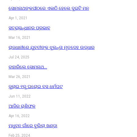
ସୋମନାଥଙ୍କପୀଠରେ ଏକାଠି ହେଲେ ଦୁଇଟି ମନ
Apr 1, 2021
ସତ୍ୟସନ୍ଧାନର ପ୍ରଭାବ
Mar 16, 2021
ରାଜଧାନୀରେ ଯୁବତୀଙ୍କ ଝୁଲନ୍ତା ମୃତଦେହ ଉଦ୍ଧାର
Jul 24, 2025
ବାହାରିଲେ ସୋମନାଥ…
Mar 26, 2021
ଜୁଲାଇ ୧ରୁ ଘରୋଇ ବସ ଧର୍ମଘଟ
Jun 11, 2022
ଆଜିର ରାଶିଫଳ
Apr 16, 2022
ମଧୁବନ ଗାଁରେ ବୁଲିଲା ଖଣ୍ଡା
Feb 25, 2024