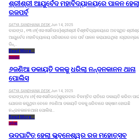
ଶ୍ରୀଶ୍ରୀ ଆୟୁର୍ବେଦ ମହାବିଦ୍ୟାଳୟରେ ପାଳନ ହେଲ
ରଜପର୍ବ
SATYA SANDHANA DESK
Jun 14, 2025
ବାରଙ୍ଗ , ୧୩।୬(ଏସଏସନିଉଜ)ଶ୍ରୀଶ୍ରୀ ବିଶ୍ଵବିଦ୍ୟାଳୟରେ ଅବସ୍ଥିତ ଶ୍ରୀଶ୍
ଆୟୁର୍ବେଦ ମହାବିଦ୍ୟାଳୟ ପରିସରରେ ରଜ ପର୍ବ ପାଳନ କରାଯାଇଥିଲା ।ପ୍ରାରମ୍ଭ
ଡିନ୍…
Read More...
ଅପରାଧ
୬ଜଣିଆ ଡକାୟତି ଦଳକୁ ଧରିଲା ନନ୍ଦନକାନନ ଥାନା
ପୋଲିସ
SATYA SANDHANA DESK
Jun 14, 2025
ବାରଙ୍ଗ,୧୪।୬(ଏସଏସନିଉଜ)ଶୁକ୍ରବାର ବିଳମ୍ବିତ ରାତିରେ ଡକାୟତି କରିବା ପାଇ
ଯୋଜନା କରୁଥିବା ବେଳେ ୬ଜଣିଆ ଡକାୟତି ଦଳକୁ ଧରିବାରେ ସକ୍ଷମ ହୋଇଛି
ନନ୍ଦନକାନନଥାନା ପୋଲିସ…
Read More...
ଓଡ଼ିଶା
ଉଦଘାଟିତ୍ ହେଲା ଭୁବନେଶ୍ୱର ରଜ ମହୋତ୍ସବ