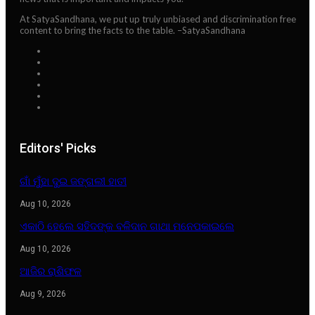
At SatyaSandhana, we put up truly unbiased and discrimination free
content to bring the facts to the table. –SatyaSandhana
Editors' Picks
ଗାଁ ମୁଁହା ଦୁଇ ଜଙ୍ଗଲୀ ହାତୀ
Aug 10, 2026
ଏକାଠି ହେଲେ ସହିଦଙ୍କ ବଳିଦାନ ଗାଥା ମନେପକାଇଲେ
Aug 10, 2026
ଆଜିର ରାଶିଫଳ
Aug 9, 2026