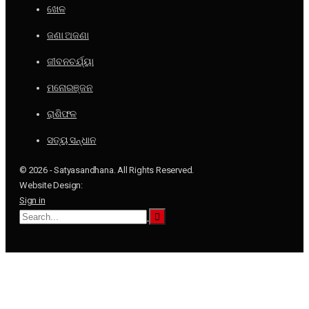
ଖେଳ
ଜଣା ଅଜଣା
ଜୀବନଚର୍ଯ୍ୟା
ମନୋରଞ୍ଜନ
ରାଶିଫଳ
ସତ୍ୟ ସନ୍ଧାନ
© 2026 - Satyasandhana. All Rights Reserved.
Website Design:
Sign in