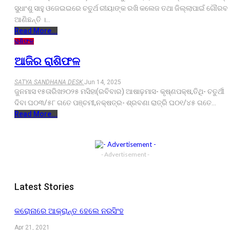
ସୁଧାଂଶୁ ସାହୁ ଓଜେଇଇରେ ଚତୁର୍ଥ ରୀୟାଙ୍କ ରଖି କଲେଜ ତଥା ଜିଲ୍ଲାପାଇଁ ଗୌରବ
ଆଣିଛନ୍ତି ।…
Read More...
ରାଶିଫଳ
ଆଜିର ରାଶିଫଳ
SATYA SANDHANA DESK
Jun 14, 2025
ଜୁନମାସ ୧୫ତାରିଖ୨୦୨୫ ମସିହା(ରବିବାର) ଆଷାଢ଼ମାସ- କୃଷ୍ଣପକ୍ଷ,ତିଥି- ଚତୁର୍ଥୀ
ଦିବା ଘ୦୩/୫୮ ଗତେ ପଞ୍ଚମୀ,ନକ୍ଷତ୍ର- ଶ୍ରବଣା ରାତ୍ରି ଘ୦୧/୪୫ ଗତେ…
Read More...
- Advertisement -
Latest Stories
କରୋନାରେ ଆକ୍ରାନ୍ତ ହେଲେ ନରସିଂହ
Apr 21, 2021