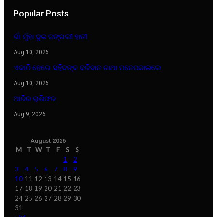
Popular Posts
ଗାଁ ମୁଁହା ଦୁଇ ଜଙ୍ଗଲୀ ହାତୀ
Aug 10, 2026
ଏକାଠି ହେଲେ ସହିଦଙ୍କ ବଳିଦାନ ଗାଥା ମନେପକାଇଲେ
Aug 10, 2026
ଆଜିର ରାଶିଫଳ
Aug 9, 2026
August 2026
M
T
W
T
F
S
S
1
2
3
4
5
6
7
8
9
10
11
12
13
14
15
16
17
18
19
20
21
22
23
24
25
26
27
28
29
30
31
« Jul