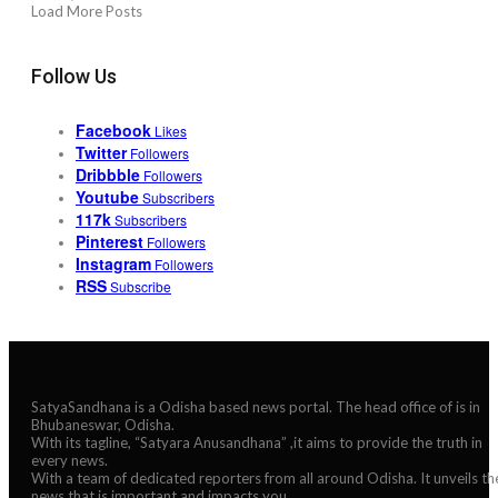
Load More Posts
Follow Us
Facebook
Likes
Twitter
Followers
Dribbble
Followers
Youtube
Subscribers
117k
Subscribers
Pinterest
Followers
Instagram
Followers
RSS
Subscribe
SatyaSandhana is a Odisha based news portal. The head office of is in
Bhubaneswar, Odisha.
With its tagline, “Satyara Anusandhana” ,it aims to provide the truth in
every news.
With a team of dedicated reporters from all around Odisha. It unveils th
news that is important and impacts you.