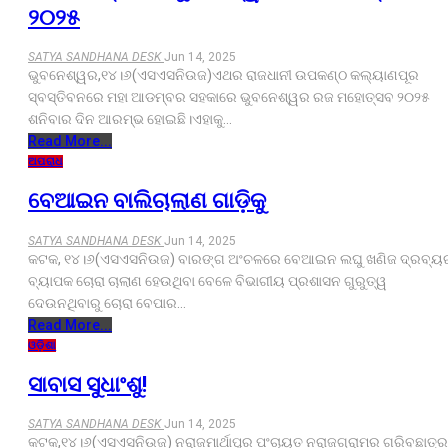
୨୦୨୫
SATYA SANDHANA DESK
Jun 14, 2025
ଭୁବନେଶ୍ୱର,୧୪।୬(ଏସଏସନିଉଜ)ଏଥର ରାଜଧାନୀ ଉପକଣ୍ଠ କଲ୍ୟାଣପୂର
ସ୍ବସ୍ତିବନରେ ମହା ଆଡମ୍ବର ସହକାରେ ଭୁବନେଶ୍ୱର ରଜ ମହୋତ୍ସବ ୨୦୨୫
ଶନିବାର ଦିନ ଆରମ୍ଭ ହୋଇଛି।ଏହାକୁ…
Read More...
ଅପରାଧ
ବେଆଇନ ବାଲିଚାଲାଣ ଗାଡ଼ିକୁ
SATYA SANDHANA DESK
Jun 14, 2025
କଟକ, ୧୪।୬(ଏସଏସନିଉଜ) ବାରଙ୍ଗ ଅଂଚଳରେ ବେଆଇନ ଲଘୁ ଖଣିଜ ଦ୍ରବ୍ୟ
ବ୍ୟାପକ ଚୋରା ଚାଲାଣ ହେଉଥିବା ବେଳେ ବିଭାଗୀୟ ପ୍ରଶାସନ ଗୁରୁତ୍ୱ
ଦେଉନଥିବାରୁ ଚୋରା ବେପାର…
Read More...
ଓଡ଼ିଶା
ସାବାସ ସୁଧାଂଶୁ!
SATYA SANDHANA DESK
Jun 14, 2025
କଟକ,୧୪।୬(ଏସଏସନିଉଜ) ନରାଜମାର୍ଥାପୁର ପଂଚାୟତ ନରାଜଗ୍ରାମର ଗରିବଛାତ୍ର