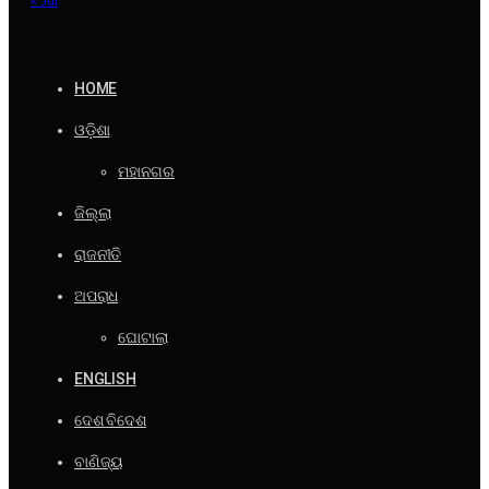
HOME
ଓଡ଼ିଶା
ମହାନଗର
ଜିଲ୍ଲା
ରାଜନୀତି
ଅପରାଧ
ଘୋଟାଲା
ENGLISH
ଦେଶ ବିଦେଶ
ବାଣିଜ୍ୟ