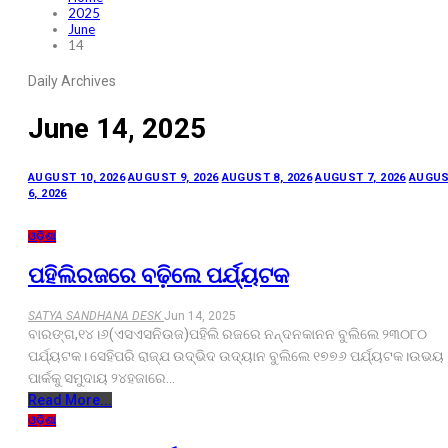
2025
June
14
Daily Archives
June 14, 2025
AUGUST 10, 2026
AUGUST 9, 2026
AUGUST 8, 2026
AUGUST 7, 2026
AUGU
6, 2026
ଓଡ଼ିଶା
ପହିଲିରଜରେ ବଢ଼ିଲେ ପର୍ଯ୍ୟଟକ
SATYA SANDHANA DESK
Jun 14, 2025
ବାରଙ୍ଗ,୧୪।୬(ଏସଏସନିଉଜ)ପହିଲି ରଜରେ ନନ୍ଦନକାନନ ବୁଲିଲେ ୨୩୦୮୦
ପର୍ଯ୍ୟଟକ। ସେହିପରି ରାଜ୍ଯ ଉଦ୍ଭିଦ ଉଦ୍ୟାନ ବୁଲିଲେ ୧୭୭୬ ପର୍ଯ୍ୟଟକ।ଉଭୟ
ପାର୍କକୁ ସମୁଦାୟ ୨୪ହଜାରେ…
Read More...
ଓଡ଼ିଶା