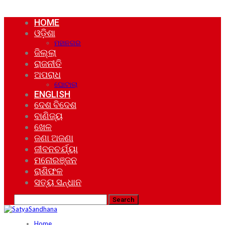
HOME
ଓଡ଼ିଶା
ମହାନଗର
ଜିଲ୍ଲା
ରାଜନୀତି
ଅପରାଧ
ଘୋଟାଲା
ENGLISH
ଦେଶ ବିଦେଶ
ବାଣିଜ୍ୟ
ଖେଳ
ଜଣା ଅଜଣା
ଜୀବନଚର୍ଯ୍ୟା
ମନୋରଞ୍ଜନ
ରାଶିଫଳ
ସତ୍ୟ ସନ୍ଧାନ
Home