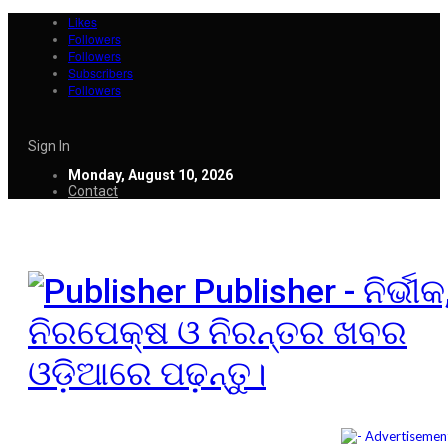
Likes
Followers
Followers
Subscribers
Followers
Sign In
Monday, August 10, 2026
Contact
Publisher - ନିର୍ଭୀକ
ନିରପେକ୍ଷ ଓ ନିରନ୍ତର ଖବର
ଓଡ଼ିଆରେ ପଢ଼ନ୍ତୁ।