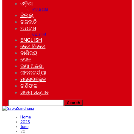
ଓଡ଼ିଶା
ମହାନଗର
ଜିଲ୍ଲା
ରାଜନୀତି
ଅପରାଧ
ଘୋଟାଲା
ENGLISH
ଦେଶ ବିଦେଶ
ବାଣିଜ୍ୟ
ଖେଳ
ଜଣା ଅଜଣା
ଜୀବନଚର୍ଯ୍ୟା
ମନୋରଞ୍ଜନ
ରାଶିଫଳ
ସତ୍ୟ ସନ୍ଧାନ
Home
2025
June
20