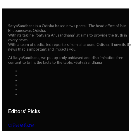
SatyaSandhana is a Odisha based news portal. The head office of is in
Bhubaneswar, Odisha.
With its tagline, “Satyara Anusandhana” ,it aims to provide the truth in
every news.
With a team of dedicated reporters from all around Odisha. It unveils th
news that is important and impacts you.
At SatyaSandhana, we put up truly unbiased and discrimination free
content to bring the facts to the table. –SatyaSandhana
Editors' Picks
ଆଜିର ରାଶିଫଳ