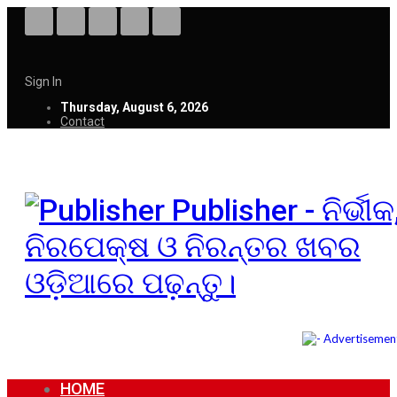
Sign In
Thursday, August 6, 2026
Contact
Publisher - ନିର୍ଭୀକ
ନିରପେକ୍ଷ ଓ ନିରନ୍ତର ଖବର
ଓଡ଼ିଆରେ ପଢ଼ନ୍ତୁ।
HOME