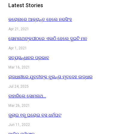
Latest Stories
କରୋନାରେ ଆକ୍ରାନ୍ତ ହେଲେ ନରସିଂହ
Apr 21, 2021
ସୋମନାଥଙ୍କପୀଠରେ ଏକାଠି ହେଲେ ଦୁଇଟି ମନ
Apr 1, 2021
ସତ୍ୟସନ୍ଧାନର ପ୍ରଭାବ
Mar 16, 2021
ରାଜଧାନୀରେ ଯୁବତୀଙ୍କ ଝୁଲନ୍ତା ମୃତଦେହ ଉଦ୍ଧାର
Jul 24, 2025
ବାହାରିଲେ ସୋମନାଥ…
Mar 26, 2021
ଜୁଲାଇ ୧ରୁ ଘରୋଇ ବସ ଧର୍ମଘଟ
Jun 11, 2022