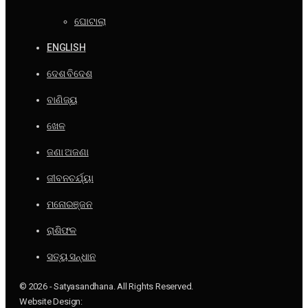
ଘୋଟାଲା
ENGLISH
ଦେଶ ବିଦେଶ
ବାଣିଜ୍ୟ
ଖେଳ
ଜଣା ଅଜଣା
ଜୀବନଚର୍ଯ୍ୟା
ମନୋରଞ୍ଜନ
ରାଶିଫଳ
ସତ୍ୟ ସନ୍ଧାନ
© 2026 - Satyasandhana. All Rights Reserved.
Website Design: