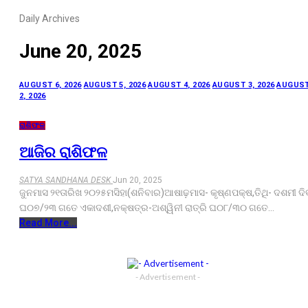
Daily Archives
June 20, 2025
AUGUST 6, 2026
AUGUST 5, 2026
AUGUST 4, 2026
AUGUST 3, 2026
AUGUS
2, 2026
ରାଶିଫଳ
ଆଜିର ରାଶିଫଳ
SATYA SANDHANA DESK
Jun 20, 2025
ଜୁନମାସ ୨୧ତାରିଖ ୨୦୨୫ମସିହା(ଶନିବାର)ଆଷାଢ଼ମାସ- କୃଷ୍ଣପକ୍ଷ,ତିଥି- ଦଶମୀ ଦି
ଘ୦୭/୨୩ ଗତେ ଏକାଦଶୀ,ନକ୍ଷତ୍ର-ଅଶ୍ୱିନୀ ରାତ୍ରି ଘ୦୮/୩୦ ଗତେ…
Read More...
- Advertisement -