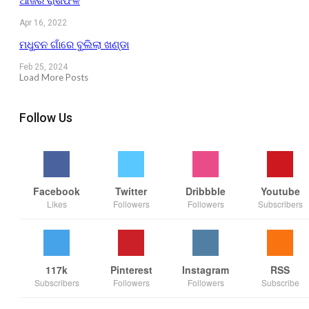
ଆଜିର ରାଶିଫଳ
Apr 16, 2022
ମଧୁବନ ଗାଁରେ ବୁଲିଲା ଖଣ୍ଡା
Feb 25, 2024
Load More Posts
Follow Us
Facebook
Twitter
Dribbble
Youtube
Likes
Followers
Followers
Subscribers
117k
Pinterest
Instagram
RSS
Subscribers
Followers
Followers
Subscribe