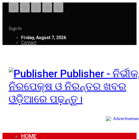
Sign In
Friday, August 7, 2026
Contact
Publisher - ନିର୍ଭୀକ
ନିରପେକ୍ଷ ଓ ନିରନ୍ତର ଖବର
ଓଡ଼ିଆରେ ପଢ଼ନ୍ତୁ।
HOME