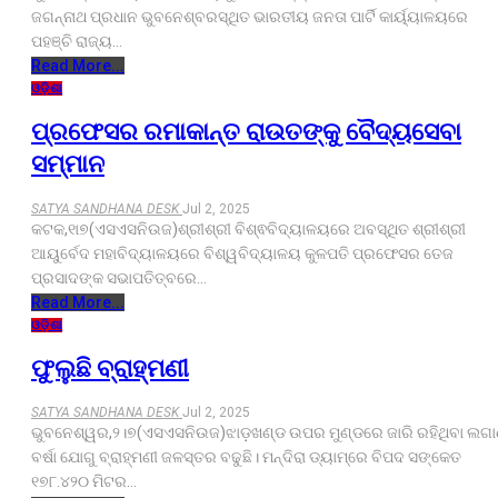
ଜଗନ୍ନାଥ ପ୍ରଧାନ ଭୁବନେଶ୍ବରସ୍ଥିତ ଭାରତୀୟ ଜନତା ପାର୍ଟି କାର୍ୟ୍ୟାଳୟରେ
ପହଞ୍ଚି ରାଜ୍ୟ…
Read More...
ଓଡ଼ିଶା
ପ୍ରଫେସର ରମାକାନ୍ତ ରାଉତଙ୍କୁ ବୈଦ୍ୟସେବା
ସମ୍ମାନ
SATYA SANDHANA DESK
Jul 2, 2025
କଟକ,୧ା୭(ଏସଏସନିଉଜ)ଶ୍ରୀଶ୍ରୀ ବିଶ୍ଵବିଦ୍ୟାଳୟରେ ଅବସ୍ଥିତ ଶ୍ରୀଶ୍ରୀ
ଆୟୁର୍ବେଦ ମହାବିଦ୍ୟାଳୟରେ ବିଶ୍ୱବିଦ୍ୟାଳୟ କୁଳପତି ପ୍ରଫେସର ତେଜ
ପ୍ରସାଦଙ୍କ ସଭାପତିତ୍ବରେ…
Read More...
ଓଡ଼ିଶା
ଫୁଲୁଛି ବ୍ରାହ୍ମଣୀ
SATYA SANDHANA DESK
Jul 2, 2025
ଭୁବନେଶ୍ୱର,୨।୭(ଏସଏସନିଉଜ)ଝାଡ଼ଖଣ୍ଡ ଉପର ମୁଣ୍ଡରେ ଜାରି ରହିଥିବା ଲଗ
ବର୍ଷା ଯୋଗୁ ବ୍ରାହ୍ମଣୀ ଜଳସ୍ତର ବଢୁଛି। ମନ୍ଦିରା ଡ୍ୟାମ୍‌ରେ ବିପଦ ସଙ୍କେତ
୧୭୮.୪୨୦ ମିଟର…