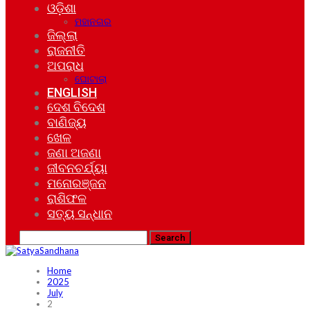
ଓଡ଼ିଶା
ମହାନଗର
ଜିଲ୍ଲା
ରାଜନୀତି
ଅପରାଧ
ଘୋଟାଲା
ENGLISH
ଦେଶ ବିଦେଶ
ବାଣିଜ୍ୟ
ଖେଳ
ଜଣା ଅଜଣା
ଜୀବନଚର୍ଯ୍ୟା
ମନୋରଞ୍ଜନ
ରାଶିଫଳ
ସତ୍ୟ ସନ୍ଧାନ
Home
2025
July
2