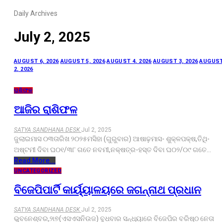
Daily Archives
July 2, 2025
AUGUST 6, 2026
AUGUST 5, 2026
AUGUST 4, 2026
AUGUST 3, 2026
AUGUS
2, 2026
ରାଶିଫଳ
ଆଜିର ରାଶିଫଳ
SATYA SANDHANA DESK
Jul 2, 2025
ଜୁଲାଇମାସ ୦୩ତାରିଖ ୨୦୨୫ମସିହା (ଗୁରୁବାର) ଆଷାଢ଼ମାସ- ଶୁକ୍ଳପକ୍ଷ,ତିଥି-
ଅଷ୍ଟମୀ ଦିବା ଘ୦୧/୩୮ ଗତେ ନବମୀ,ନକ୍ଷତ୍ର-ହସ୍ତ ଦିବା ଘ୦୨/୦୯ ଗତେ…
Read More...
UNCATEGORIZED
ବିଜେପିପାର୍ଟି କାର୍ୟ୍ୟାଳୟରେ ଜଗନ୍ନାଥ ପ୍ରଧାନ
SATYA SANDHANA DESK
Jul 2, 2025
ଭୁବନେଶ୍ବର,୨ା୭(ଏସଏସନିଉଜ) ବୁଧବାର ସନ୍ଧ୍ୟାରେ ବିଜେପିର ବରିଷ୍ଠ ନେତା