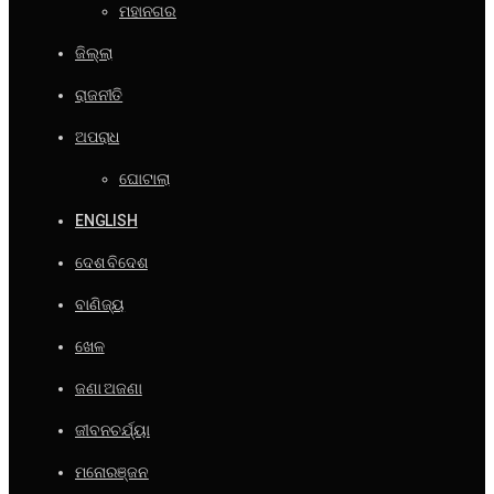
ମହାନଗର
ଜିଲ୍ଲା
ରାଜନୀତି
ଅପରାଧ
ଘୋଟାଲା
ENGLISH
ଦେଶ ବିଦେଶ
ବାଣିଜ୍ୟ
ଖେଳ
ଜଣା ଅଜଣା
ଜୀବନଚର୍ଯ୍ୟା
ମନୋରଞ୍ଜନ