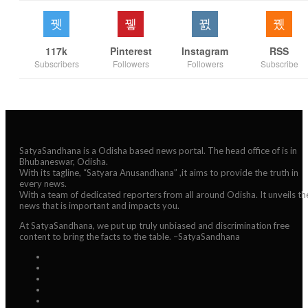
117k
Pinterest
Instagram
RSS
Subscribers
Followers
Followers
Subscribe
SatyaSandhana is a Odisha based news portal. The head office of is in
Bhubaneswar, Odisha.
With its tagline, “Satyara Anusandhana” ,it aims to provide the truth in
every news.
With a team of dedicated reporters from all around Odisha. It unveils th
news that is important and impacts you.
At SatyaSandhana, we put up truly unbiased and discrimination free
content to bring the facts to the table. –SatyaSandhana