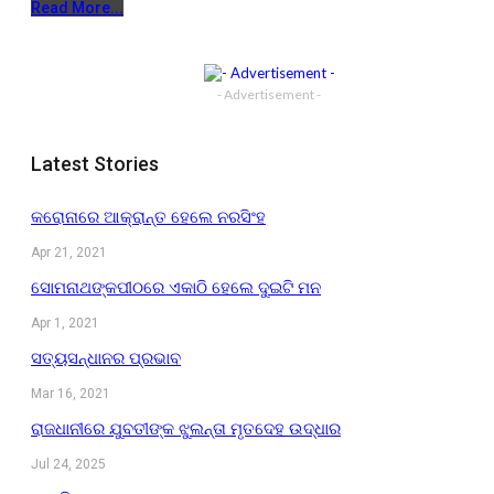
Read More...
- Advertisement -
Latest Stories
କରୋନାରେ ଆକ୍ରାନ୍ତ ହେଲେ ନରସିଂହ
Apr 21, 2021
ସୋମନାଥଙ୍କପୀଠରେ ଏକାଠି ହେଲେ ଦୁଇଟି ମନ
Apr 1, 2021
ସତ୍ୟସନ୍ଧାନର ପ୍ରଭାବ
Mar 16, 2021
ରାଜଧାନୀରେ ଯୁବତୀଙ୍କ ଝୁଲନ୍ତା ମୃତଦେହ ଉଦ୍ଧାର
Jul 24, 2025