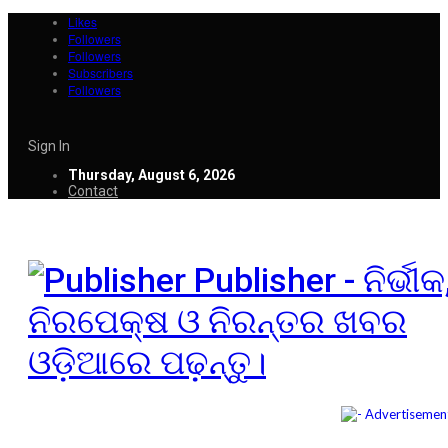
Likes
Followers
Followers
Subscribers
Followers
Sign In
Thursday, August 6, 2026
Contact
Publisher - ନିର୍ଭୀକ
ନିରପେକ୍ଷ ଓ ନିରନ୍ତର ଖବର
ଓଡ଼ିଆରେ ପଢ଼ନ୍ତୁ।