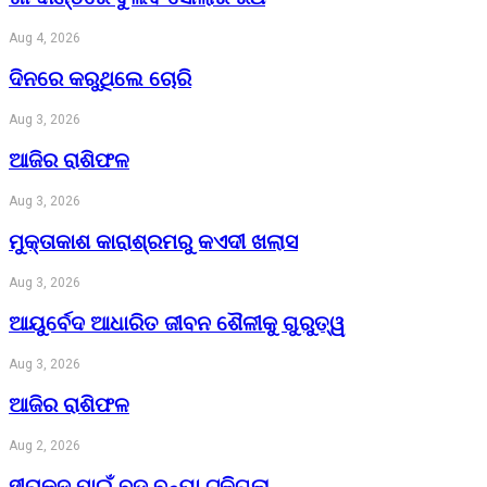
Aug 4, 2026
ଦିନରେ କରୁଥିଲେ ଚୋରି
Aug 3, 2026
ଆଜିର ରାଶିଫଳ
Aug 3, 2026
ମୁକ୍ତାକାଶ କାରାଶ୍ରମରୁ କଏଦୀ ଖଲାସ
Aug 3, 2026
ଆୟୁର୍ବେଦ ଆଧାରିତ ଜୀବନ ଶୈଳୀକୁ ଗୁରୁତ୍ୱ
Aug 3, 2026
ଆଜିର ରାଶିଫଳ
Aug 2, 2026
ହୀରାକୁଦ ପାଇଁ ବଡ଼ ବନ୍ୟା ଟଳିଗଲା