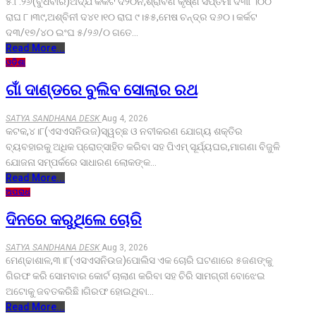
୫.୮.୨୬(ବୁଧବାର)ଅଦ୍ଯ କର୍କଟ ଦି୨୦ନ,ଶ୍ରାବଣ କୃଷ୍ଣ ସପ୍ତମୀ ଦ୩୮।୦୦
ରାଘ ୮।୩୯,ଅଶ୍ବିନୀ ଦ୪୧।୧୦ ରାଘ ୯।୫୫,ମେଷ ଚନ୍ଦ୍ର ଦ୬୦। କର୍କଟ
ଦ୩/୧୭/୪୦ ଇଂଘ ୫/୨୬/୦ ଗତେ…
Read More...
ଓଡ଼ିଶା
ଗାଁ ଦାଣ୍ଡରେ ବୁଲିବ ସୋଲାର ରଥ
SATYA SANDHANA DESK
Aug 4, 2026
କଟକ,୪।୮(ଏସଏସନିଉଜ)ସ୍ୱଚ୍ଛ ଓ ନବୀକରଣ ଯୋଗ୍ୟ ଶକ୍ତିର
ବ୍ୟବହାରକୁ ଅଧିକ ପ୍ରୋତ୍ସାହିତ କରିବା ସହ ପିଏମ୍ ସୂର୍ଯ୍ୟଘର,ମାଗଣା ବିଜୁଳି
ଯୋଜନା ସମ୍ପର୍କରେ ସାଧାରଣ ଲୋକଙ୍କ…
Read More...
ଅପରାଧ
ଦିନରେ କରୁଥିଲେ ଚୋରି
SATYA SANDHANA DESK
Aug 3, 2026
ମେଣ୍ଢାଶାଳ,୩।୮(ଏସଏସନିଉଜ)ପୋଲିସ ଏକ ଚୋରି ଘଟଣାରେ ୫ଜଣଙ୍କୁ
ଗିରଫ କରି ସୋମବାର କୋର୍ଟ ଚାଲାଣ କରିବା ସହ ଚିରି ସାମଗ୍ରୀ ବୋଝେଇ
ଅଟୋକୁ ଜବତକରିଛି।ଗିରଫ ହୋଇଥିବା…
Read More...