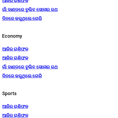
ଆଜିର ରାଶିଫଳ
ଗାଁ ଦାଣ୍ଡରେ ବୁଲିବ ସୋଲାର ରଥ
ଦିନରେ କରୁଥିଲେ ଚୋରି
Economy
ଆଜିର ରାଶିଫଳ
ଆଜିର ରାଶିଫଳ
ଗାଁ ଦାଣ୍ଡରେ ବୁଲିବ ସୋଲାର ରଥ
ଦିନରେ କରୁଥିଲେ ଚୋରି
Sports
ଆଜିର ରାଶିଫଳ
ଆଜିର ରାଶିଫଳ