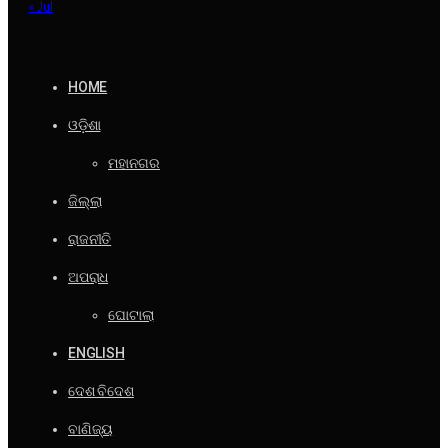
« Jul
HOME
ଓଡ଼ିଶା
ମହାନଗର
ଜିଲ୍ଲା
ରାଜନୀତି
ଅପରାଧ
ଘୋଟାଲା
ENGLISH
ଦେଶ ବିଦେଶ
ବାଣିଜ୍ୟ