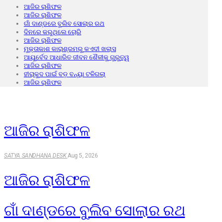
ଆଜିର ରାଶିଫଳ
ଆଜିର ରାଶିଫଳ
ଗାଁ ଦାଣ୍ଡରେ ବୁଲିବ ସୋଲାର ରଥ
ଦିନରେ କରୁଥିଲେ ଚୋରି
ଆଜିର ରାଶିଫଳ
ମୁକ୍ତାକାଶ କାରାଶ୍ରମରୁ କଏଦୀ ଖଲାସ
ଆୟୁର୍ବେଦ ଆଧାରିତ ଜୀବନ ଶୈଳୀକୁ ଗୁରୁତ୍ୱ
ଆଜିର ରାଶିଫଳ
ହୀରାକୁଦ ପାଇଁ ବଡ଼ ବନ୍ୟା ଟଳିଗଲା
ଆଜିର ରାଶିଫଳ
ଆଜିର ରାଶିଫଳ
SATYA SANDHANA DESK
Aug 5, 2026
ଆଜିର ରାଶିଫଳ
ଗାଁ ଦାଣ୍ଡରେ ବୁଲିବ ସୋଲାର ରଥ