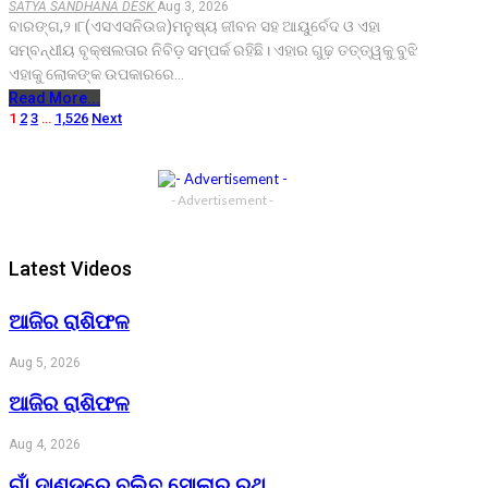
SATYA SANDHANA DESK
Aug 3, 2026
ବାରଙ୍ଗ,୨।୮(ଏସଏସନିଉଜ)ମନୁଷ୍ୟ ଜୀବନ ସହ ଆୟୁର୍ବେଦ ଓ ଏହା
ସମ୍ବନ୍ଧୀୟ ବୃକ୍ଷଲତାର ନିବିଡ଼ ସମ୍ପର୍କ ରହିଛି। ଏହାର ଗୁଢ଼ ତତ୍ତ୍ୱକୁ ବୁଝି
ଏହାକୁ ଲୋକଙ୍କ ଉପକାରରେ…
Read More...
1
2
3
…
1,526
Next
- Advertisement -
Latest Videos
ଆଜିର ରାଶିଫଳ
Aug 5, 2026
ଆଜିର ରାଶିଫଳ
Aug 4, 2026
ଗାଁ ଦାଣ୍ଡରେ ବୁଲିବ ସୋଲାର ରଥ