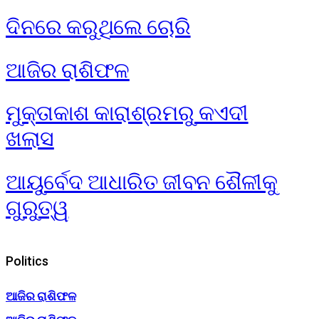
ଦିନରେ କରୁଥିଲେ ଚୋରି
ଆଜିର ରାଶିଫଳ
ମୁକ୍ତାକାଶ କାରାଶ୍ରମରୁ କଏଦୀ
ଖଲାସ
ଆୟୁର୍ବେଦ ଆଧାରିତ ଜୀବନ ଶୈଳୀକୁ
ଗୁରୁତ୍ୱ
Politics
ଆଜିର ରାଶିଫଳ