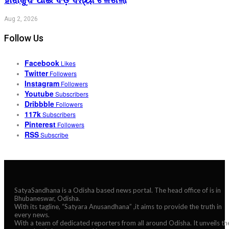
Aug 2, 2026
Follow Us
Facebook
Likes
Twitter
Followers
Instagram
Followers
Youtube
Subscribers
Dribbble
Followers
117k
Subscribers
Pinterest
Followers
RSS
Subscribe
SatyaSandhana is a Odisha based news portal. The head office of is in
Bhubaneswar, Odisha.
With its tagline, “Satyara Anusandhana” ,it aims to provide the truth in
every news.
With a team of dedicated reporters from all around Odisha. It unveils th