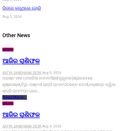
ଦିନରେ କରୁଥିଲେ ଚୋରି
Aug 3, 2026
Other News
ରାଶିଫଳ
ଆଜିର ରାଶିଫଳ
SATYA SANDHANA DESK
Aug 5, 2026
ଅଗଷ୍ଟ ମାସ ୦୬ତାରିଖ ୨୦୨୬ମସିହା(ଗୁରୁବାର)ଶ୍ରାବଣମାସ-
କୃଷ୍ଣପକ୍ଷ,ତିଥି- ଅଷ୍ଟମୀ ରାତ୍ରି ଘ୦୭/୦୦ଗତେ ନବମୀ,ନକ୍ଷତ୍ର-ଦ୍ୱିଜା
ରାତ୍ରି ଘ୦୯/୦୦ ଗତେ…
Read More...
ରାଶିଫଳ
ଆଜିର ରାଶିଫଳ
SATYA SANDHANA DESK
Aug 4, 2026