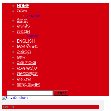
HOME
ଓଡ଼ିଶା
ମହାନଗର
ଜିଲ୍ଲା
ରାଜନୀତି
ଅପରାଧ
ଘୋଟାଲା
ENGLISH
ଦେଶ ବିଦେଶ
ବାଣିଜ୍ୟ
ଖେଳ
ଜଣା ଅଜଣା
ଜୀବନଚର୍ଯ୍ୟା
ମନୋରଞ୍ଜନ
ରାଶିଫଳ
ସତ୍ୟ ସନ୍ଧାନ
JUST IN