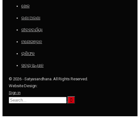
ଖେଳ
ଜଣା ଅଜଣା
ଜୀବନଚର୍ଯ୍ୟା
ମନୋରଞ୍ଜନ
ରାଶିଫଳ
ସତ୍ୟ ସନ୍ଧାନ
© 2026 - Satyasandhana. All Rights Reserved.
Website Design:
Sign in