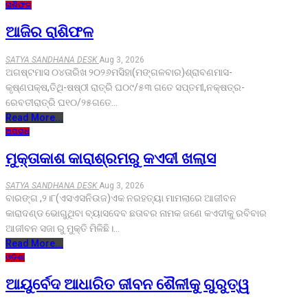
ରାଶିଫଳ
ଆଜିର ରାଶିଫଳ
SATYA SANDHANA DESK
Aug 3, 2026
ଅଗଷ୍ଟମାସ ୦୪ତାରିଖ ୨୦୨୬ମସିହା(ମଙ୍ଗଳବାର)ଶ୍ରାବଣମାସ-
କୃଷ୍ଣପକ୍ଷ,ତିଥି-ଷଷ୍ଠୀ ରାତ୍ରି ଘ୦୯/୫୩ ଗତେ ସପ୍ତମୀ,ନକ୍ଷତ୍ର-
ରେବତୀରାତ୍ରି ଘ୧୦/୨୫ଗତେ…
Read More...
ଅପରାଧ
ମୁକ୍ତାକାଶ କାରାଶ୍ରମରୁ କଏଦୀ ଖଲାସ
SATYA SANDHANA DESK
Aug 3, 2026
ବାରଙ୍ଗ ,୨।୮(ଏସଏସନିଉଜ)ଏକ ନରହତ୍ୟା ମାମଲାରେ ଆଜୀବନ
କାରାଦଣ୍ଡ ଭୋଗୁଥିବା ବ୍ୟାସଦେବ ଛତାବର ନାମକ ଜଣେ କଏଦୀକୁ ରବିବାର
ଆଜୀବନ ସଜା ରୁ ମୁକ୍ତି ମିଳିଛି।…
Read More...
ଓଡ଼ିଶା
ଆୟୁର୍ବେଦ ଆଧାରିତ ଜୀବନ ଶୈଳୀକୁ ଗୁରୁତ୍ୱ