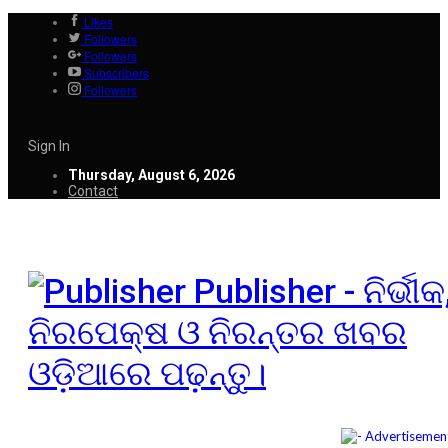
Likes
Followers
Followers
Subscribers
Followers
Sign In
Thursday, August 6, 2026
Contact
Publisher - ନିର୍ଭୀକ
ନିରପେକ୍ଷ ଓ ନିରନ୍ତର ଖବର
ଓଡ଼ିଆରେ ପଢ଼ନ୍ତୁ।