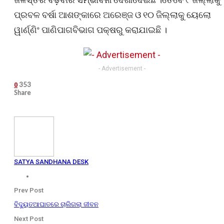
ପ୍ରବଳ ବର୍ଷା ଆଶଙ୍କାରେ ଅରେଞ୍ଜ ଓ ୧୦ ଜିଲ୍ଲାକୁ ୟେଲୋ
ୱାର୍ଣ୍ଣିଂ ପାଣିପାଗବିଭାଗ ପକ୍ଷରୁ କରାଯାଇଛି ।
- Advertisement -
353
0
Share
SATYA SANDHANA DESK
Prev Post
ବିଦ୍ୟୁତଆଘାତରେ ଚାଲିଗଲା ଜୀବନ
Next Post