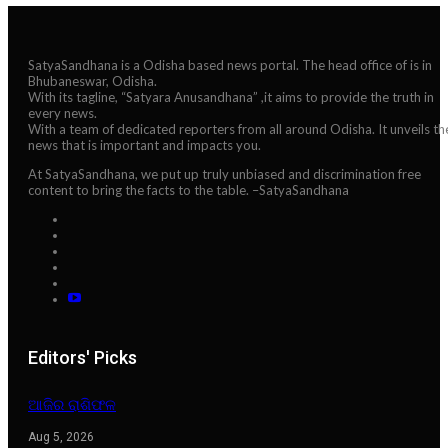
SatyaSandhana is a Odisha based news portal. The head office of is in
Bhubaneswar, Odisha.
With its tagline, “Satyara Anusandhana” ,it aims to provide the truth in
every news.
With a team of dedicated reporters from all around Odisha. It unveils th
news that is important and impacts you.
At SatyaSandhana, we put up truly unbiased and discrimination free
content to bring the facts to the table. –SatyaSandhana
Editors' Picks
ଆଜିର ରାଶିଫଳ
Aug 5, 2026