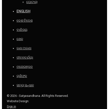
ଘୋଟାଲା
ENGLISH
ଦେଶ ବିଦେଶ
ବାଣିଜ୍ୟ
ଖେଳ
ଜଣା ଅଜଣା
ଜୀବନଚର୍ଯ୍ୟା
ମନୋରଞ୍ଜନ
ରାଶିଫଳ
ସତ୍ୟ ସନ୍ଧାନ
© 2026 - Satyasandhana. All Rights Reserved.
Website Design:
Sign in