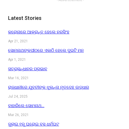
Latest Stories
କରୋନାରେ ଆକ୍ରାନ୍ତ ହେଲେ ନରସିଂହ
Apr 21, 2021
ସୋମନାଥଙ୍କପୀଠରେ ଏକାଠି ହେଲେ ଦୁଇଟି ମନ
Apr 1, 2021
ସତ୍ୟସନ୍ଧାନର ପ୍ରଭାବ
Mar 16, 2021
ରାଜଧାନୀରେ ଯୁବତୀଙ୍କ ଝୁଲନ୍ତା ମୃତଦେହ ଉଦ୍ଧାର
Jul 24, 2025
ବାହାରିଲେ ସୋମନାଥ…
Mar 26, 2021
ଜୁଲାଇ ୧ରୁ ଘରୋଇ ବସ ଧର୍ମଘଟ