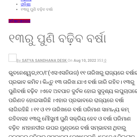
ଓଡ଼ିଶା
୧୩ରୁ ପୁଣି ବଢ଼ିବ ବର୍ଷା
ଓଡ଼ିଶା
ମହାନଗର
୧୩ରୁ ପୁଣି ବଢ଼ିବ ବର୍ଷା
By
SATYA SANDHANA DESK
On
Aug 10, 2022
353
0
ଭୁବନେଶ୍ୱର,୧୦/୮(ଏସଏସନିଉଜ) ୧୧ ତାରିଖରୁ ରାଜ୍ୟରେ ବର୍ଷା
ପ୍ରଭାବ କମିବ। କିନ୍ତୁ ୧୩ ତାରିଖ ଯାଏ ବର୍ଷା ଜାରି ରହିବ। ୧୩ରୁ
ପୁଣିବର୍ଷା ବଢ଼ିବ ।ଏବେ ଅବପାତ ଦୁର୍ବଳ ହୋଇ ସୁଦୃଶ୍ୟ ଲଘୁଚାପର
ପରିଣତ ହୋଇସାରିଛି ।ଏହାର ପ୍ରଭାବରେ ରାଜ୍ୟରେ ବର୍ଷା
ଲାଗିରହିଛି । ୧୧ ଓ ୧୨ ତାରିଖରେ ବର୍ଷା ପରିମାଣ ସାମାନ୍ୟ କମ୍
ରହିବାସହ ୧୩ରୁ ମୌସୁମୀ ପୁଣି ସକ୍ରିୟ ହେବ ଓ ବର୍ଷା ପରିମାଣ
ବଢ଼ିବ ।ମହାନଦୀର ଉପର ମୁଣ୍ଡରେ ବର୍ଷା ସମ୍ଭାବନା ଥିବାରୁ
ଜଳସ୍ତର ବଢ଼ିବାର ସମ୍ଭାବନା ଦେଖାଦେଇଛି ।ତେବେ ୯ ଜିଲ୍ଲାକୁ