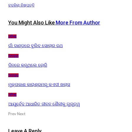
ବଦଳିଲା ନିଷ୍ପତ୍ତି
You Might Also Like
More From Author
ଓଡ଼ିଶା
ଗାଁ ଦାଣ୍ଡରେ ବୁଲିବ ସୋଲାର ରଥ
ଅପରାଧ
ଦିନରେ କରୁଥିଲେ ଚୋରି
ଅପରାଧ
ମୁକ୍ତାକାଶ କାରାଶ୍ରମରୁ କଏଦୀ ଖଲାସ
ଓଡ଼ିଶା
ଆୟୁର୍ବେଦ ଆଧାରିତ ଜୀବନ ଶୈଳୀକୁ ଗୁରୁତ୍ୱ
Prev
Next
Leave A Reply