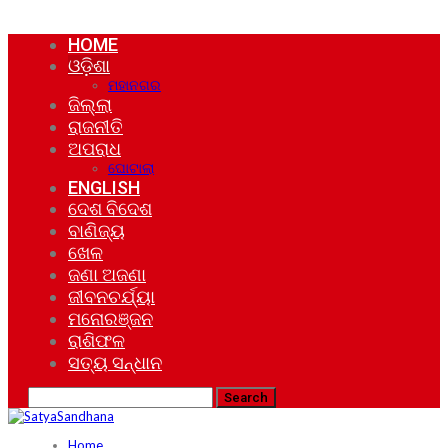
HOME
ଓଡ଼ିଶା
ମହାନଗର
ଜିଲ୍ଲା
ରାଜନୀତି
ଅପରାଧ
ଘୋଟାଲା
ENGLISH
ଦେଶ ବିଦେଶ
ବାଣିଜ୍ୟ
ଖେଳ
ଜଣା ଅଜଣା
ଜୀବନଚର୍ଯ୍ୟା
ମନୋରଞ୍ଜନ
ରାଶିଫଳ
ସତ୍ୟ ସନ୍ଧାନ
Home