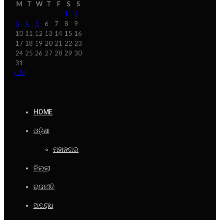
M
T
W
T
F
S
S
1
2
3
4
5
6
7
8
9
10
11
12
13
14
15
16
17
18
19
20
21
22
23
24
25
26
27
28
29
30
31
« Jul
HOME
ଓଡ଼ିଶା
ମହାନଗର
ଜିଲ୍ଲା
ରାଜନୀତି
ଅପରାଧ