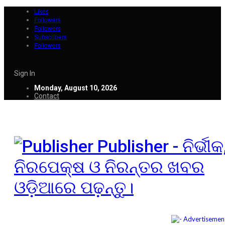
Likes
Followers
Followers
Subscribers
Followers
Sign In
Monday, August 10, 2026
Contact
Publisher - ନିର୍ଭୀକ
ନିରପେକ୍ଷ ଓ ନିରନ୍ତର ଖବର
ଓଡ଼ିଆରେ ପଢ଼ନ୍ତୁ।