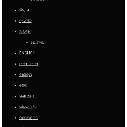
ଜିଲ୍ଲା
ରାଜନୀତି
ଅପରାଧ
ଘୋଟାଲା
ENGLISH
ଦେଶ ବିଦେଶ
ବାଣିଜ୍ୟ
ଖେଳ
ଜଣା ଅଜଣା
ଜୀବନଚର୍ଯ୍ୟା
ମନୋରଞ୍ଜନ