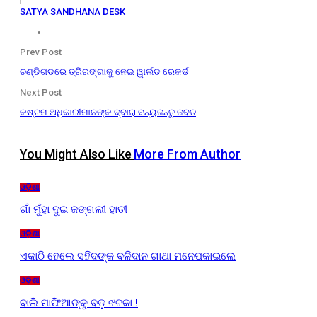
SATYA SANDHANA DESK
Prev Post
ଚଣ୍ଡିଗଡରେ ତ୍ରିରଙ୍ଗାକୁ ନେଇ ୱାର୍ଲଡ ରେକର୍ଡ
Next Post
କଷ୍ଟମ ଅଧିକାରୀମାନଙ୍କ ଦ୍ବାରା ବନ୍ୟଜନ୍ତୁ ଜବତ
You Might Also Like
More From Author
ଓଡ଼ିଶା
ଗାଁ ମୁଁହା ଦୁଇ ଜଙ୍ଗଲୀ ହାତୀ
ଓଡ଼ିଶା
ଏକାଠି ହେଲେ ସହିଦଙ୍କ ବଳିଦାନ ଗାଥା ମନେପକାଇଲେ
ଓଡ଼ିଶା
ବାଲି ମାଫିଆଙ୍କୁ ବଡ଼ ଝଟକା !