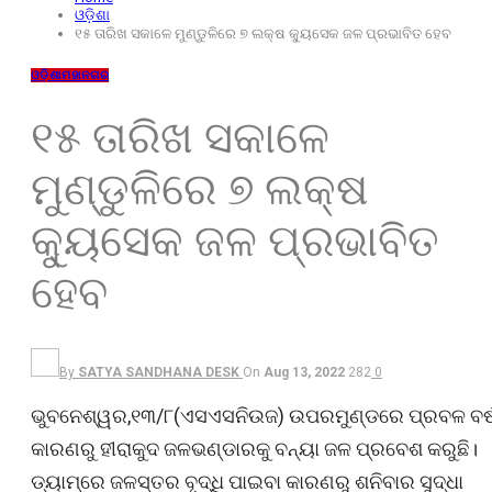
ଓଡ଼ିଶା
୧୫ ତାରିଖ ସକାଳେ ମୁଣ୍ଡୁଳିରେ ୭ ଲକ୍ଷ କ୍ୟୁସେକ ଜଳ ପ୍ରଭାବିତ ହେବ
ଓଡ଼ିଶା
ମହାନଗର
୧୫ ତାରିଖ ସକାଳେ
ମୁଣ୍ଡୁଳିରେ ୭ ଲକ୍ଷ
କ୍ୟୁସେକ ଜଳ ପ୍ରଭାବିତ
ହେବ
By
SATYA SANDHANA DESK
On
Aug 13, 2022
282
0
ଭୁବନେଶ୍ୱର,୧୩/୮(ଏସଏସନିଉଜ) ଉପରମୁଣ୍ଡରେ ପ୍ରବଳ ବର୍ଷ
କାରଣରୁ ହୀରାକୁଦ ଜଳଭଣ୍ଡାରକୁ ବନ୍ୟା ଜଳ ପ୍ରବେଶ କରୁଛି।
ଡ୍ୟାମ୍‌ରେ ଜଳସ୍ତର ବୃଦ୍ଧି ପାଇବା କାରଣରୁ ଶନିବାର ସୁଦ୍ଧା