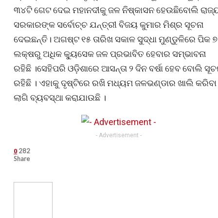
୩୪ଟି ଗେଟ ଦେଇ ମହାନଦୀକୁ ଜଳ ନିଷ୍କାସନ ହେଉଛିବୋଲି ରାଜ୍
ସରକାରଙ୍କ ସର୍ବୋଚ୍ଚ ଯନ୍ତ୍ରୀ ବିଜୟ କୁମାର ମିଶ୍ର ସୂଚନା‌
ଦେଇଛନ୍ତି। ଅଗଷ୍ଟ ୧୫ ତାରିଖ ସକାଳ ସୁଦ୍ଧା ମୁଣ୍ଡୁଳିରେ ପିକ ୭
ଲକ୍ଷରୁ ଅଧିକ କ୍ୟୁସେକ ଜଳ ପ୍ରଭାବିତ ହେବାର ସମ୍ଭାବନା
ରହିଛି ।ସେହିପରି ଓଡ଼ିଶାରେ ଆସନ୍ତା ୨ ଦିନ ବର୍ଷା ହେବ ବୋଲି ସୂଚ
ରହିଛି । ଏହାକୁ ଦୃଷ୍ଟିରେ ରଖି ମଧ୍ୟମ ଜଳଭଣ୍ଡାର ଖାଲି କରିବା
ଲାଗି ବ୍ୟବସ୍ଥା କରାଯାଉଛି ।
- Advertisement -
282
0
Share