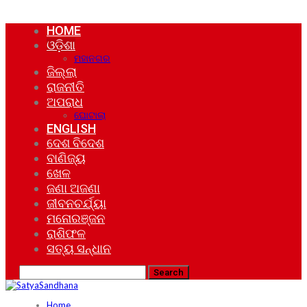
HOME
ଓଡ଼ିଶା
ମହାନଗର
ଜିଲ୍ଲା
ରାଜନୀତି
ଅପରାଧ
ଘୋଟାଲା
ENGLISH
ଦେଶ ବିଦେଶ
ବାଣିଜ୍ୟ
ଖେଳ
ଜଣା ଅଜଣା
ଜୀବନଚର୍ଯ୍ୟା
ମନୋରଞ୍ଜନ
ରାଶିଫଳ
ସତ୍ୟ ସନ୍ଧାନ
Home