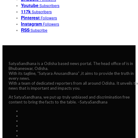
Youtube
Subscribers
117k
Subscribers
Pinterest
Followers
Instagram
Followers
RSS
Subscribe
SatyaSandhana is a Odisha based news portal. The head office of is in
Bhubaneswar, Odisha.
With its tagline, “Satyara Anusandhana” ,it aims to provide the truth in
every news.
With a team of dedicated reporters from all around Odisha. It unveils th
news that is important and impacts you.
At SatyaSandhana, we put up truly unbiased and discrimination free
content to bring the facts to the table. –SatyaSandhana