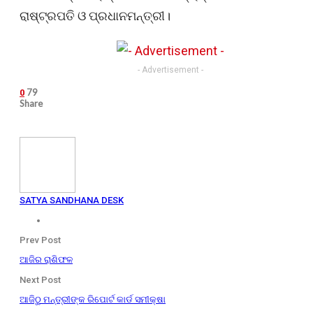
ରାଷ୍ଟ୍ରପତି ଓ ପ୍ରଧାନମନ୍ତ୍ରୀ।
- Advertisement -
79
0
Share
SATYA SANDHANA DESK
Prev Post
ଆଜିର ରାଶିଫଳ
Next Post
ଆଜିଠୁ ମନ୍ତ୍ରୀଙ୍କ ରିପୋର୍ଟ କାର୍ଡ ସମୀକ୍ଷା