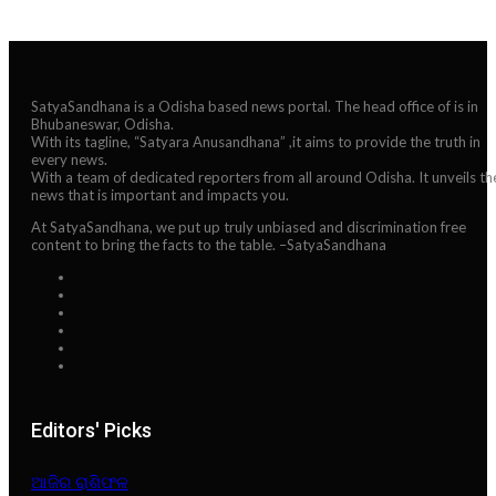
SatyaSandhana is a Odisha based news portal. The head office of is in
Bhubaneswar, Odisha.
With its tagline, “Satyara Anusandhana” ,it aims to provide the truth in
every news.
With a team of dedicated reporters from all around Odisha. It unveils th
news that is important and impacts you.
At SatyaSandhana, we put up truly unbiased and discrimination free
content to bring the facts to the table. –SatyaSandhana
Editors' Picks
ଆଜିର ରାଶିଫଳ