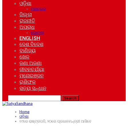
ଓଡ଼ିଶା
ମହାନଗର
ଜିଲ୍ଲା
ରାଜନୀତି
ଅପରାଧ
ଘୋଟାଲା
ENGLISH
ଦେଶ ବିଦେଶ
ବାଣିଜ୍ୟ
ଖେଳ
ଜଣା ଅଜଣା
ଜୀବନଚର୍ଯ୍ୟା
ମନୋରଞ୍ଜନ
ରାଶିଫଳ
ସତ୍ୟ ସନ୍ଧାନ
Home
ଓଡ଼ିଶା
୧୯ରେ ରାଷ୍ଟ୍ରପତି, ୨୦ରେ ପ୍ରଧାନମନ୍ତ୍ରୀ ଆସିବେ