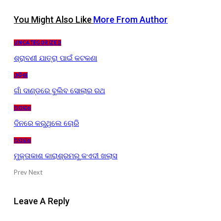
You Might Also Like
More From Author
UNCATEGORIZED
ଶ୍ରାବଣୀ ଯାତ୍ରା ପାଇଁ କଟକଣା
ଓଡ଼ିଶା
ଗାଁ ଦାଣ୍ଡରେ ବୁଲିବ ସୋଲାର ରଥ
ଅପରାଧ
ଦିନରେ କରୁଥିଲେ ଚୋରି
ଅପରାଧ
ମୁକ୍ତାକାଶ କାରାଶ୍ରମରୁ କଏଦୀ ଖଲାସ
Prev
Next
Leave A Reply