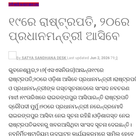
ଓଡ଼ିଶା
ଜିଲ୍ଲା
ମହାନଗର
୧୯ରେ ରାଷ୍ଟ୍ରପତି, ୨୦ରେ
ପ୍ରଧାନମନ୍ତ୍ରୀ ଆସିବେ
By
SATYA SANDHANA DESK
Last updated
Jun 2, 2026
79
0
ଭୁବନେଶ୍ୱର,୨।୬(ଏସଏସନିଉଜ)ଆସନ୍ତା୧୯ରେ
ରାଷ୍ଟ୍ରପତି,୨୦ରେ ଓଡ଼ିଶା ଆସିବେ ପ୍ରଧାନମନ୍ତ୍ରୀ।ରାଷ୍ଟ୍ରପତ
ଓ ପ୍ରଧାନମନ୍ତ୍ରୀଙ୍କ ଗସ୍ତସୂଚନାଦେଲେ ସାଂସଦ ନବଚରଣ
ମାଝୀ।୧୯ତାରିଖରେ ରାଇରଙ୍ଗପୁର ଆସିପାରନ୍ତି ରାଷ୍ଟ୍ରପତି
ଦ୍ରୌପଦୀ ମୁର୍ମୁ।୨୦ରେ ପ୍ରଧାନମନ୍ତ୍ରୀ ନରେନ୍ଦ୍ରମୋଦି
ରାଇରଙ୍ଗପୁର ଆସିବା ନେଇ ସୂଚନା ରହିଛି।ଓଡ଼ିଶାଗସ୍ତ ନେଇ
ରାଷ୍ଟ୍ରପତିଭବନରୁ ଖବରଆସିଥିବା ସାଂସଦ ସୂଚନା ଦେଇଛନ୍ତି।
ନବନିର୍ମିତଷ୍ଟାଡିୟମ୍ ଉଦଘାଟନ କାର୍ଯ୍ୟକ୍ରମରେ ସାମିଲ ହେବେ