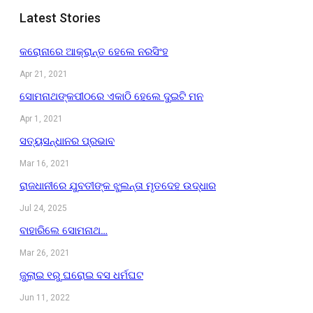
Latest Stories
କରୋନାରେ ଆକ୍ରାନ୍ତ ହେଲେ ନରସିଂହ
Apr 21, 2021
ସୋମନାଥଙ୍କପୀଠରେ ଏକାଠି ହେଲେ ଦୁଇଟି ମନ
Apr 1, 2021
ସତ୍ୟସନ୍ଧାନର ପ୍ରଭାବ
Mar 16, 2021
ରାଜଧାନୀରେ ଯୁବତୀଙ୍କ ଝୁଲନ୍ତା ମୃତଦେହ ଉଦ୍ଧାର
Jul 24, 2025
ବାହାରିଲେ ସୋମନାଥ…
Mar 26, 2021
ଜୁଲାଇ ୧ରୁ ଘରୋଇ ବସ ଧର୍ମଘଟ
Jun 11, 2022