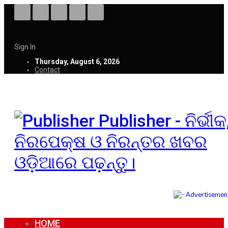
Sign In
Thursday, August 6, 2026
Contact
Publisher - ନିର୍ଭୀକ
ନିରପେକ୍ଷ ଓ ନିରନ୍ତର ଖବର
ଓଡ଼ିଆରେ ପଢ଼ନ୍ତୁ।
HOME