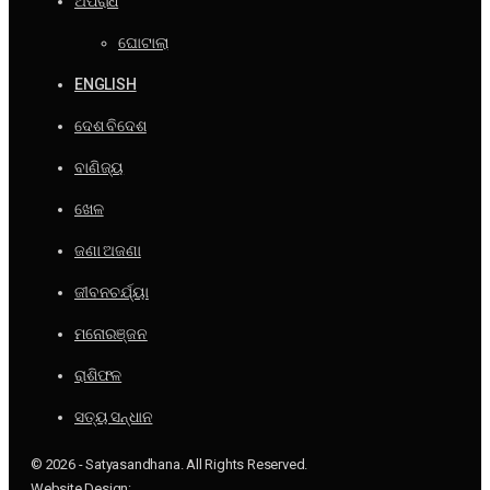
ଅପରାଧ
ଘୋଟାଲା
ENGLISH
ଦେଶ ବିଦେଶ
ବାଣିଜ୍ୟ
ଖେଳ
ଜଣା ଅଜଣା
ଜୀବନଚର୍ଯ୍ୟା
ମନୋରଞ୍ଜନ
ରାଶିଫଳ
ସତ୍ୟ ସନ୍ଧାନ
© 2026 - Satyasandhana. All Rights Reserved.
Website Design: