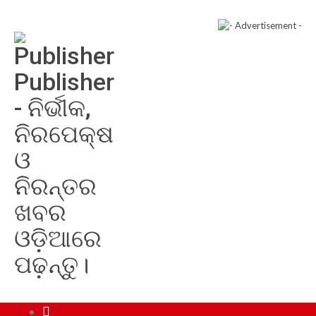
Publisher
- ନିର୍ଭୀକ,
ନିରପେକ୍ଷ
ଓ
ନିରନ୍ତର
ଖବର
ଓଡ଼ିଆରେ
ପଢ଼ନ୍ତୁ।