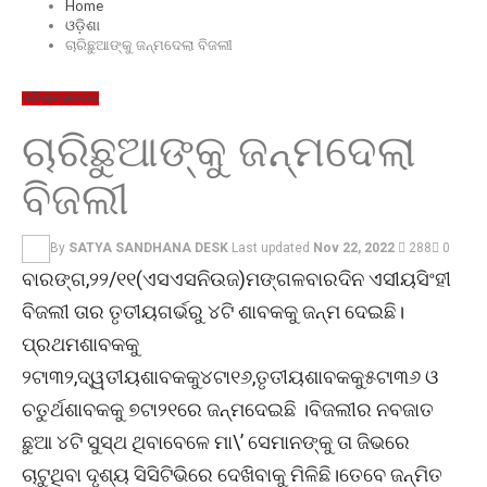
Home
ଓଡ଼ିଶା
ଚାରିଛୁଆଙ୍କୁ ଜନ୍ମଦେଲା ବିଜଲୀ
ଓଡ଼ିଶା
ମହାନଗର
ଚାରିଛୁଆଙ୍କୁ ଜନ୍ମଦେଲା
ବିଜଲୀ
By
SATYA SANDHANA DESK
Last updated
Nov 22, 2022
288
0
ବାରଙ୍ଗ,୨୨/୧୧(ଏସଏସନିଉଜ)ମଙ୍ଗଳବାରଦିନ ଏସୀୟସିଂହୀ
ବିଜଲୀ ତାର ତୃତୀୟଗର୍ଭରୁ ୪ଟି ଶାବକକୁ ଜନ୍ମ ଦେଇଛି।
ପ୍ରଥମଶାବକକୁ
୨ଟା୩୨,ଦ୍ୱତୀୟଶାବକକୁ୪ଟା୧୬,ତୃତୀୟଶାବକକୁ୫ଟା୩୬ ଓ
ଚତୁର୍ଥଶାବକକୁ ୭ଟା୨୧ରେ ଜନ୍ମଦେଇଛି ।ବିଜଲୀର ନବଜାତ
ଛୁଆ ୪ଟି ସୁସ୍ଥ ଥିବାବେଳେ ମା\’ ସେମାନଙ୍କୁ ତା ଜିଭରେ
ଚାଟୁଥିବା ଦୃଶ୍ୟ ସିସିଟିଭିରେ ଦେଖିବାକୁ ମିଳିଛି।ତେବେ ଜନ୍ମିତ