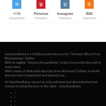
117k
Pinterest
Instagram
RSS
Subscribers
Followers
Followers
Subscribe
SatyaSandhana is a Odisha based news portal. The head office of is in
Bhubaneswar, Odisha.
With its tagline, “Satyara Anusandhana” ,it aims to provide the truth in
every news.
With a team of dedicated reporters from all around Odisha. It unveils
the news that is important and impacts you.
At SatyaSandhana, we put up truly unbiased and discrimination free
content to bring the facts to the table. –SatyaSandhana