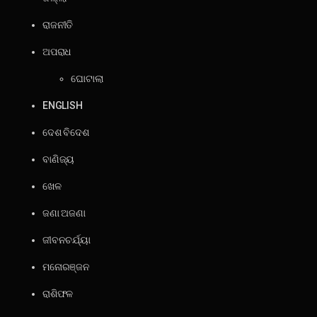
ରାଜନୀତି
ଅପରାଧ
ଘୋଟାଲା
ENGLISH
ଦେଶ ବିଦେଶ
ବାଣିଜ୍ୟ
ଖେଳ
ଜଣା ଅଜଣା
ଜୀବନଚର୍ଯ୍ୟା
ମନୋରଞ୍ଜନ
ରାଶିଫଳ