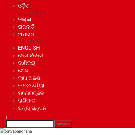
ଓଡ଼ିଶା
ମହାନଗର
ଜିଲ୍ଲା
ରାଜନୀତି
ଅପରାଧ
ଘୋଟାଲା
ENGLISH
ଦେଶ ବିଦେଶ
ବାଣିଜ୍ୟ
ଖେଳ
ଜଣା ଅଜଣା
ଜୀବନଚର୍ଯ୍ୟା
ମନୋରଞ୍ଜନ
ରାଶିଫଳ
ସତ୍ୟ ସନ୍ଧାନ