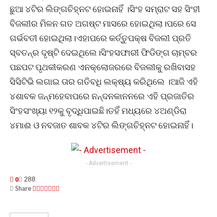
ଛୁଆ ୪ଟିର ଲିଙ୍ଗଚିହ୍ନଟ ହୋଇନାହିଁ ।ସିଂହ ସମ୍ରାଟ ସହ ସିଂହୀ
ବିଜଲୀର ମିଳନ ଗତ ଅଗଷ୍ଟ ମାସରେ ହୋଇଥିଲା।ପରେ ସେ
ଗର୍ଭବତୀ ହୋଇଥିଲା।ଏହାପରେ କର୍ତ୍ତୁପକ୍ଷ ବିଜଲୀ ପ୍ରତି
ସ୍ବତନ୍ର ଦୃଷ୍ଟି ଦେଇଥିଲେ।ସିଂହସଫାରୀ ଫିଡିଙ୍ଗ ଚାମ୍ବର
ପଛପଟ ପୃଥକୀକରଣ ଏନକ୍ଲୋଜରରେ ବିଜଲୀକୁ ରଖିବାସହ
ସିସିଟିଭି ଲଗାଇ ତାର ଗତିବଧି ଲକ୍ଷ୍ୟ କରିଥିଲେ ।ଆଜି ଏହି
୪ଶାବକ ଜନ୍ମହେବାପରେ ନନ୍ଦନକାନନରେ ଏହି ପ୍ରଜାତିର
ସିଂହସଂଖ୍ୟା ୧୨କୁ ବୃଦ୍ଧିପାଇଛି।ତହିଁ ମଧ୍ୟରେ ୪ଅଣ୍ଡିରା
୪ମାଈ ଓ ନବଜାତ ଶାବକ ୪ଟିର ଲିଙ୍ଗଚିହ୍ନଟ ହୋଇନାହିଁ।
- Advertisement -
288
0
Share