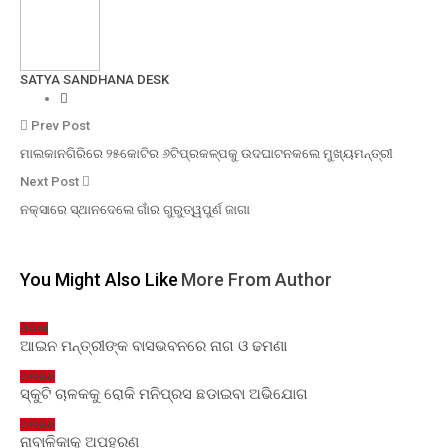
SATYA SANDHANA DESK
Prev Post
ମାଲକାନଗିରିରେ ୨୫କୋଟିର ୬ଟିପ୍ରକଳ୍ପକୁ ଉଦଘାଟନକଲେ ମୁଖ୍ୟମନ୍ତ୍ରୀ
Next Post
ନକ୍ସାରେ ସ୍ଥାନଦେଲେ ଗାଁର ଗୁରୁତ୍ୱପୁର୍ଣ ଜାଗା
You Might Also Like
More From Author
ଓଡ଼ିଶା
ଆଇନ ମନ୍ତ୍ରୀଙ୍କ ବାସଭବନରେ ନାଗ ଓ ଢମଣା
ଅପରାଧ
ସ୍କୁଟି ଚାଳକକୁ ରୋକି ମନିପ୍ରସ ଛଡାଇବା ଅଭିଯୋଗ
ଅପରାଧ
ନାବାଳିକାକୁ ଅପହରଣ