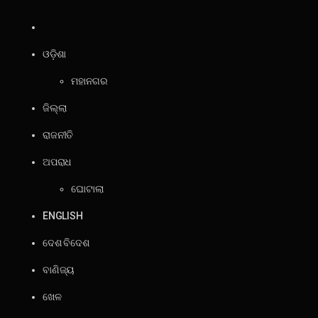
ଓଡ଼ିଶା
ମହାନଗର
ଜିଲ୍ଲା
ରାଜନୀତି
ଅପରାଧ
ଘୋଟାଲା
ENGLISH
ଦେଶ ବିଦେଶ
ବାଣିଜ୍ୟ
ଖେଳ