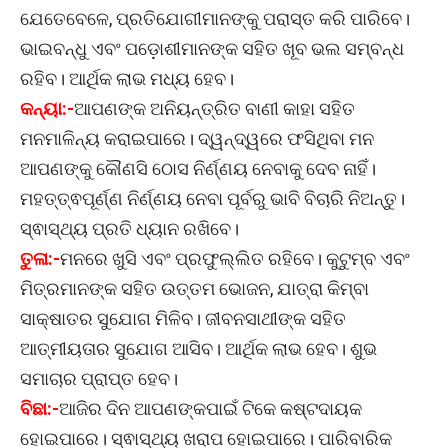
ଯେତେବେଳେ, ପ୍ରତିଯୋଗୀମାନଙ୍କୁ ପରାସ୍ତ କରି ପାରିବେ।
ଭାଇବନ୍ଧୁ ଏବଂ ପଡ଼ୋଶୀମାନଙ୍କ ସହିତ ଖୂବ ଭଲ ସମ୍ବନ୍ଧ
ରହିବ। ଆର୍ଥିକ ଲାଭ ମଧ୍ୟ ହେବ।
କନ୍ୟା:-
ଆପଣଙ୍କ ଅନିୟନ୍ତ୍ରିତ ବାଣୀ କାହା ସହିତ
ମନମାଳିନ୍ୟ କରାଇପାରେ। ଦ୍ୱନ୍ଦ୍ୱରେ ଫସିଥିବା ମନ
ଆପଣଙ୍କୁ କୌଣସି ଠୋସ ନିର୍ଣ୍ଣୟ ନେବାକୁ ଦେବ ନାହିଁ।
ମହତ୍ତ୍ଵପୂର୍ଣ୍ଣ ନିର୍ଣ୍ଣୟ ନେବା ପୂର୍ବରୁ ଭାବି ବିଚାରି ନିଅନ୍ତୁ।
ସ୍ଵାସ୍ଥ୍ୟ ପ୍ରତି ଧ୍ୟାନ ରଖିବେ।
ତୁଳା:-
ମନରେ ଖୁସି ଏବଂ ପ୍ରଫୁଲ୍ଲିତ ରହିବେ। କୁଟୁମ୍ବ ଏବଂ
ମିତ୍ରମାନଙ୍କ ସହିତ ଉତ୍ତମ ଭୋଜନ, ଯାତ୍ରା କିମ୍ବା
ସାକ୍ଷାତର ସୁଯୋଗ ମିଳିବ। ଜୀବନସାଥୀଙ୍କ ସହିତ
ଆତ୍ମୀୟତାର ସୁଯୋଗ ଆସିବ। ଆର୍ଥିକ ଲାଭ ହେବ। ଶୁଭ
ସମାଚାର ପ୍ରାପ୍ତ ହେବ।
ବିଛା:-
ଆଜିର ଦିନ ଆପଣଙ୍କପାଇଁ ଟିକେ କଷ୍ଟଦାୟକ
ହୋଇପାରେ। ସ୍ଵାସ୍ଥ୍ୟ ଖରାପ ହୋଇପାରେ। ପାରିବାରିକ