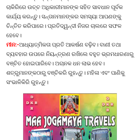
ଚାକିରିରେ ଉଚ୍ଚ ଅଧିକାରୀମାନଙ୍କ ସହିତ ସାବଧାନ ପୂର୍ବକ
କାର୍ଯ୍ୟ କରନ୍ତୁ। ସନ୍ତାନମାନଙ୍କର ସମସ୍ୟା ଆପଣଙ୍କୁ
ଚିନ୍ତିତ କରିପାରେ। ପ୍ରତିଦ୍ୱନ୍ଦୀ ନିଜର ଚାଲରେ ସଫଳ
ହେବେ।
ମୀନ:-
ଆଧ୍ୟାତ୍ମିକତା ପ୍ରତି ଆକର୍ଷଣ ବଢ଼ିବ। ବାଣୀ ତଥା
ବ୍ୟବହାର ଉପରେ ନିୟନ୍ତ୍ରଣ ରଖିଲେ ବହୁତ ଭ୍ରମଧାରଣାରୁ
ବଞ୍ଚିତ ହୋଇପାରିବେ। ଅଚାନକ ଧନ ଲାଭ ହେବ।
ଶତ୍ରୁମାନଙ୍କଠାରୁ ବଞ୍ଚିକରି ରୁହନ୍ତୁ। ମହିଳା ଏବଂ ପାଣିକୁ
ସଂଭାଳିକିରି ରୁହନ୍ତୁ।