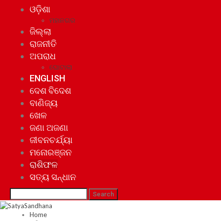
ଓଡ଼ିଶା
ମହାନଗର
ଜିଲ୍ଲା
ରାଜନୀତି
ଅପରାଧ
ଘୋଟାଲା
ENGLISH
ଦେଶ ବିଦେଶ
ବାଣିଜ୍ୟ
ଖେଳ
ଜଣା ଅଜଣା
ଜୀବନଚର୍ଯ୍ୟା
ମନୋରଞ୍ଜନ
ରାଶିଫଳ
ସତ୍ୟ ସନ୍ଧାନ
Home