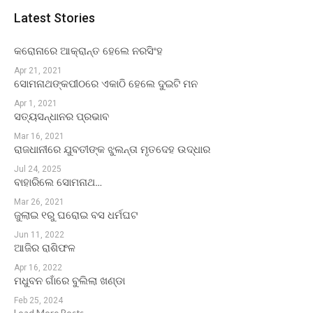
Latest Stories
କରୋନାରେ ଆକ୍ରାନ୍ତ ହେଲେ ନରସିଂହ
Apr 21, 2021
ସୋମନାଥଙ୍କପୀଠରେ ଏକାଠି ହେଲେ ଦୁଇଟି ମନ
Apr 1, 2021
ସତ୍ୟସନ୍ଧାନର ପ୍ରଭାବ
Mar 16, 2021
ରାଜଧାନୀରେ ଯୁବତୀଙ୍କ ଝୁଲନ୍ତା ମୃତଦେହ ଉଦ୍ଧାର
Jul 24, 2025
ବାହାରିଲେ ସୋମନାଥ…
Mar 26, 2021
ଜୁଲାଇ ୧ରୁ ଘରୋଇ ବସ ଧର୍ମଘଟ
Jun 11, 2022
ଆଜିର ରାଶିଫଳ
Apr 16, 2022
ମଧୁବନ ଗାଁରେ ବୁଲିଲା ଖଣ୍ଡା
Feb 25, 2024