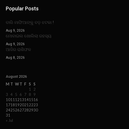
Popular Posts
ବାଲି ମାଫିଆଙ୍କୁ ବଡ଼ ଝଟକା !
Aug 9, 2026
ମୋବାଇଲ ଖୋଲିଲା ରହସ୍ୟ
Aug 9, 2026
ଆଜିର ରାଶିଫଳ
Aug 8, 2026
August 2026
M
T
W
T
F
S
S
1
2
3
4
5
6
7
8
9
10
11
12
13
14
15
16
17
18
19
20
21
22
23
24
25
26
27
28
29
30
31
« Jul