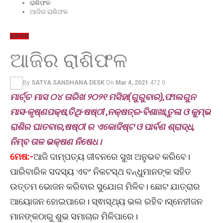
ରାଶିଫଳ
ଆଜିର ରାଶିଫଳ
ରାଶିଫଳ
ଆଜିର ରାଶିଫଳ
By
SATYA SANDHANA DESK
On
Mar 4, 2021
472
0
ମାର୍ଚ୍ଚ ମାସ ୦୪ ତାରିଖ ୨୦୨୧ ମସିହା(ଗୁରୁବାର),ଫାଲଗୁନ
ମାସ-କୃଷ୍ଣପକ୍ଷ,ତିଥି-ଷଷ୍ଠୀ ,ନକ୍ଷତ୍ର-ବିଶାଖା,ତୁଳା ଓ କୁମ୍ଭ
ରାଶିର ଘାତବାର,ଷଷ୍ଠୀ ର ଏକୋଦିଷ୍ଟ ଓ ପାର୍ବଣ ଶ୍ରାଦ୍ଧ,
ନିମ୍ବ ତାଳ ଭକ୍ଷଣ ନିଷେଧ।
ମେଷ:-
ଆଜି ଦାମ୍ପତ୍ୟ ଜୀବନରେ ସୁଖ ଅନୁଭବ କରିବେ।
ପାରିବାରିକ ସଦସ୍ୟ ଏବଂ ନିକଟସ୍ଥ ବନ୍ଧୁମାନଙ୍କ ସହିତ
ଉତ୍ତମ ଭୋଜନ କରିବାର ସୁଯୋଗ ମିଳିବ। ଛୋଟ ଯାତ୍ରାର
ଆୟୋଜନ ହୋଇପାରେ। ସ୍ଵାସ୍ଥ୍ୟ ଭଲ ରହିବ।ସ୍ନେହୀଜନ
ମାନଙ୍କଠାରୁ ଶୁଭ ସମାଚାର ମିଳିପାରେ।