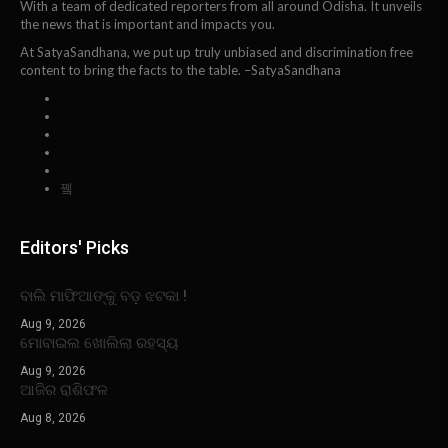
With a team of dedicated reporters from all around Odisha. It unveils
the news that is important and impacts you.
At SatyaSandhana, we put up truly unbiased and discrimination free
content to bring the facts to the table. –SatyaSandhana
Editors' Picks
ବାଲି ମାଫିଆଙ୍କୁ ବଡ଼ ଝଟକା !
Aug 9, 2026
ମୋବାଇଲ ଖୋଲିଲା ରହସ୍ୟ
Aug 9, 2026
ଆଜିର ରାଶିଫଳ
Aug 8, 2026