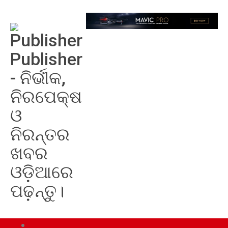
Publisher
- ନିର୍ଭୀକ,
ନିରପେକ୍ଷ
ଓ
ନିରନ୍ତର
ଖବର
ଓଡ଼ିଆରେ
ପଢ଼ନ୍ତୁ।