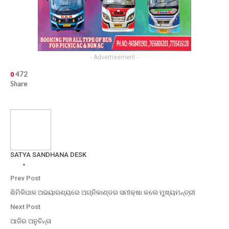
- Advertisement -
472
0
Share
SATYA SANDHANA DESK
Prev Post
ଶିମିଳିପାଳ ଅଭୟାରଣ୍ୟରେ ଅଗ୍ନିକାଣ୍ଡର ସମୀକ୍ଷା କଲେ ମୁଖ୍ୟମନ୍ତ୍ରୀ
Next Post
ଆଜିର ଅନୁଚିନ୍ତା