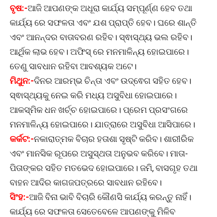
ବୃଷ:-
ଆଜି ଆପଣଙ୍କ ଅଧୂରା କାର୍ଯ୍ୟ ସମ୍ପୂର୍ଣ୍ଣ ହେବ ତଥା
କାର୍ଯ୍ୟ ରେ ସଫଳତା ଏବଂ ଯଶ ପ୍ରାପ୍ତି ହେବ। ଘରେ ଶାନ୍ତି
ଏବଂ ଆନନ୍ଦର ବାତାବରଣ ରହିବ। ସ୍ଵାସ୍ଥ୍ୟ ଭଲ ରହିବ।
ଆର୍ଥିକ ଲାଭ ହେବ। ଅଫିସ୍ ରେ ମନମାଳିନ୍ୟ ହୋଇପାରେ।
ତେଣୁ ସାବଧାନ ରହିବା ଆବଶ୍ୟକ ଅଟେ।
ମିଥୁନ:-
ଦିନର ଆରମ୍ଭ ଚିନ୍ତା ଏବଂ ଉଦ୍ଵେଗ ସହିତ ହେବ।
ସ୍ଵାସ୍ଥ୍ୟକୁ ନେଇ କରି ମଧ୍ୟ ଅସୁବିଧା ହୋଇପାରେ।
ଆକସ୍ମିକ ଧନ ଖର୍ଚ୍ଚ ହୋଇପାରେ। ପ୍ରେମ ପ୍ରସଂଗରେ
ମନମାଳିନ୍ୟ ହୋଇପାରେ। ଯାତ୍ରାରେ ଅସୁବିଧା ଆସିପାରେ।
କର୍କଟ:-
ନକାରାତ୍ମକ ବିଚାର ହତାଶା ସୃଷ୍ଟି କରିବ। ଶାରୀରିକ
ଏବଂ ମାନସିକ ରୂପରେ ଅସୁସ୍ଥତା ଅନୁଭବ କରିବେ। ମାତା-
ପିତାଙ୍କର ସହିତ ମତଭେଦ ହୋଇପାରେ। ଜମି, ବାସଗୃହ ତଥା
ବାହନ ଆଦିର କାଗଜପତ୍ରରେ ସାବଧାନ ରହିବେ।
ସିଂହ:-
ଆଜି ବିନା ଭାବି ବିଚାରି କୌଣସି କାର୍ଯ୍ୟ କରନ୍ତୁ ନାହିଁ।
କାର୍ଯ୍ୟ ରେ ସଫଳତା ସେତେବେଳେ ଆପଣଙ୍କୁ ମିଳିବ