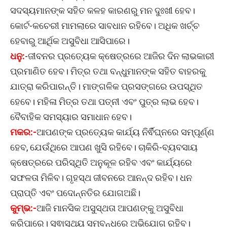
ସଦସ୍ୟମାନଙ୍କ ସହିତ କଳହ କାରଣରୁ ମନ ଦୁଃଖୀ ହେବ।
କୋର୍ଟ-କଚେରୀ ମାମଲାରେ ସାବଧାନ ରହିବେ। ଅଧିକ ଖର୍ଚ୍ଚ
ହେବାରୁ ଆର୍ଥିକ ଅସୁବିଧା ଆସିପାରେ।
ଧନୁ:
-ଜୀବନର ପ୍ରତ୍ୟେକ କ୍ଷେତ୍ରରେ ଆଜିର ଦିନ ଲାଭକାରୀ
ପ୍ରମାଣିତ ହେବ। ମିତ୍ର ତଥା ବନ୍ଧୁମାନଙ୍କ ସହିତ ବାହରକୁ
ଯାତ୍ରା କରିପାରନ୍ତି। ମାଙ୍ଗଳିକ ପ୍ରସଙ୍ଗରେ ଉପସ୍ଥିତ
ହେବେ। ମହିଳା ମିତ୍ର ତଥା ପତ୍ନୀ ଏବଂ ପୁତ୍ର ଲାଭ ହେବ।
ବୈବାହିକ ସମସ୍ୟାର ସମାଧାନ ହେବ।
ମକର:-
ଆପଣଙ୍କ ପ୍ରତ୍ୟେକ କାର୍ଯ୍ୟ ନିର୍ଵିଘ୍ନରେ ସମ୍ପୂର୍ଣ୍ଣ
ହେବ, ଯେଉଁଥିରେ ଆପଣ ଖୁସି ରହିବେ। ଚାକିରି-ବ୍ୟବସାୟ
କ୍ଷେତ୍ରରେ ପରିସ୍ଥିତି ଅନୁକୂଳ ରହିବ ଏବଂ କାର୍ଯ୍ୟରେ
ସଫଳତା ମିଳିବ। ଗୃହସ୍ଥ ଜୀବନରେ ଆନନ୍ଦ ରହିବ। ଧନ
ପ୍ରାପ୍ତି ଏବଂ ପଦୋନ୍ନତିର ଯୋଗଅଛି।
କୁମ୍ଭ:-
ଆଜି ମାନସିକ ଅସୁସ୍ଥତା ଆପଣଙ୍କୁ ଅସୁବିଧା
କରିପାରେ। ସ୍ଵାସ୍ଥ୍ୟ ସମ୍ବନ୍ଧରେ ଅଭିଯୋଗ ରହିବ।