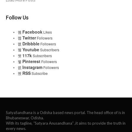
Load More Posts
Follow Us
Facebook
Likes
Twitter
Followers
Dribbble
Followers
Youtube
Subscribers
117k
Subscribers
Pinterest
Followers
Instagram
Followers
RSS
Subscribe
SatyaSandhana is a Odisha based news portal. The head office of is in
Bhubaneswar, Odisha.
With its tagline, “Satyara Anusandhana” ,it aims to provide the truth in
every news.