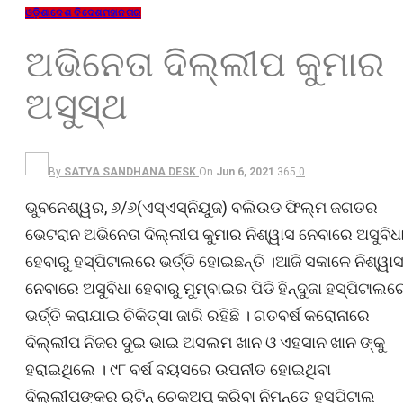
ଓଡ଼ିଶା
ଦେଶ ବିଦେଶ
ମହାନଗର
ଅଭିନେତା ଦିଲ୍ଲୀପ କୁମାର
ଅସୁସ୍ଥ
By
SATYA SANDHANA DESK
On
Jun 6, 2021
365
0
ଭୁବନେଶ୍ୱର, ୬/୬(ଏସ୍‌ଏସ୍‌ନିୟୁଜ) ବଲିଉଡ ଫିଲ୍ମ ଜଗତର
ଭେଟରାନ ଅଭିନେତା ଦିଲ୍ଲୀପ କୁମାର ନିଶ୍ୱାସ ନେବାରେ ଅସୁବିଧ
ହେବାରୁ ହସ୍ପିଟାଲରେ ଭର୍ତ୍ତି ହୋଇଛନ୍ତି ।ଆଜି ସକାଳେ ନିଶ୍ୱା
ନେବାରେ ଅସୁବିଧା ହେବାରୁ ମୁମ୍ବାଇର ପିଡି ହିନ୍ଦୁଜା ହସ୍ପିଟାଲର
ଭର୍ତ୍ତି କରାଯାଇ ଚିକିତ୍ସା ଜାରି ରହିଛି । ଗତବର୍ଷ କରୋନାରେ
ଦିଲ୍ଲୀପ ନିଜର ଦୁଇ ଭାଇ ଅସଲମ ଖାନ ଓ ଏହସାନ ଖାନ ଙ୍କୁ
ହରାଇଥିଲେ । ୯୮ ବର୍ଷ ବୟସରେ ଉପନୀତ ହୋଇଥିବା
ଦିଲ୍ଲୀପଙ୍କର ରୁଟିନ୍ ଚେକଅପ୍ କରିବା ନିମନ୍ତେ ହସ୍ପିଟାଲ