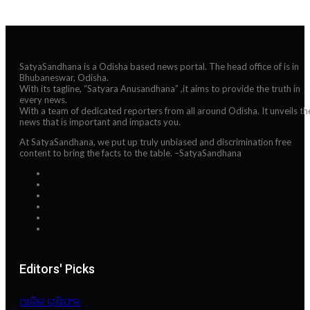
SatyaSandhana is a Odisha based news portal. The head office of is in
Bhubaneswar, Odisha.
With its tagline, “Satyara Anusandhana” ,it aims to provide the truth in
every news.
With a team of dedicated reporters from all around Odisha. It unveils th
news that is important and impacts you.
At SatyaSandhana, we put up truly unbiased and discrimination free
content to bring the facts to the table. –SatyaSandhana
Editors' Picks
ଆଜିର ରାଶିଫଳ