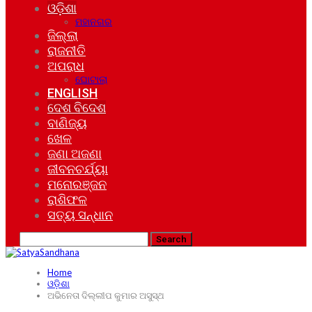
ଓଡ଼ିଶା
ମହାନଗର
ଜିଲ୍ଲା
ରାଜନୀତି
ଅପରାଧ
ଘୋଟାଲା
ENGLISH
ଦେଶ ବିଦେଶ
ବାଣିଜ୍ୟ
ଖେଳ
ଜଣା ଅଜଣା
ଜୀବନଚର୍ଯ୍ୟା
ମନୋରଞ୍ଜନ
ରାଶିଫଳ
ସତ୍ୟ ସନ୍ଧାନ
Home
ଓଡ଼ିଶା
ଅଭିନେତା ଦିଲ୍ଲୀପ କୁମାର ଅସୁସ୍ଥ