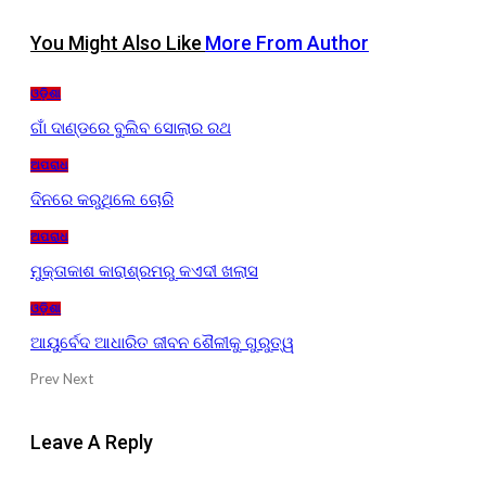
You Might Also Like
More From Author
ଓଡ଼ିଶା
ଗାଁ ଦାଣ୍ଡରେ ବୁଲିବ ସୋଲାର ରଥ
ଅପରାଧ
ଦିନରେ କରୁଥିଲେ ଚୋରି
ଅପରାଧ
ମୁକ୍ତାକାଶ କାରାଶ୍ରମରୁ କଏଦୀ ଖଲାସ
ଓଡ଼ିଶା
ଆୟୁର୍ବେଦ ଆଧାରିତ ଜୀବନ ଶୈଳୀକୁ ଗୁରୁତ୍ୱ
Prev
Next
Leave A Reply