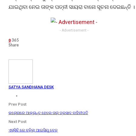
ଯାଇଥିବା ନେଇ ତାଙ୍କ ପତ୍ନୀ ସାୟରା ବାନୋ ସୂଚନା ଦେଇଛନ୍ତି ।
- Advertisement -
365
0
Share
SATYA SANDHANA DESK
Prev Post
କରୋନାରେ ଆକ୍ରାନ୍ତ ହେଲେ ତାରା ପ୍ରସାଦ ବାହିନୀପତି
Next Post
ଏସ୍‌ସିବି ରେ ବଢ଼ିଲା ଆଇସିୟୁ ବେଡ୍