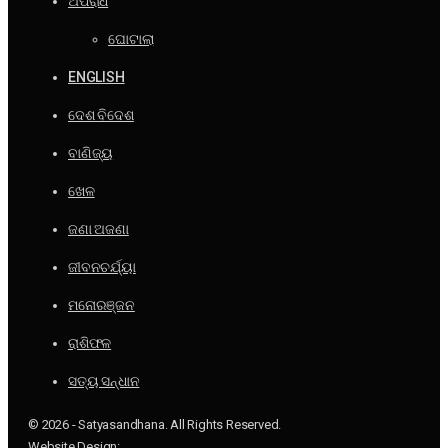
ଅପରାଧ
ଘୋଟାଲା
ENGLISH
ଦେଶ ବିଦେଶ
ବାଣିଜ୍ୟ
ଖେଳ
ଜଣା ଅଜଣା
ଜୀବନଚର୍ଯ୍ୟା
ମନୋରଞ୍ଜନ
ରାଶିଫଳ
ସତ୍ୟ ସନ୍ଧାନ
© 2026 - Satyasandhana. All Rights Reserved.
Website Design: