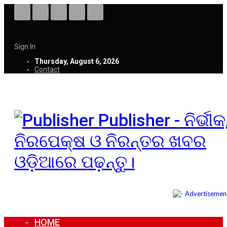
Sign In
Thursday, August 6, 2026
Contact
Publisher - ନିର୍ଭୀକ
ନିରପେକ୍ଷ ଓ ନିରନ୍ତର ଖବର
ଓଡ଼ିଆରେ ପଢ଼ନ୍ତୁ।
HOME