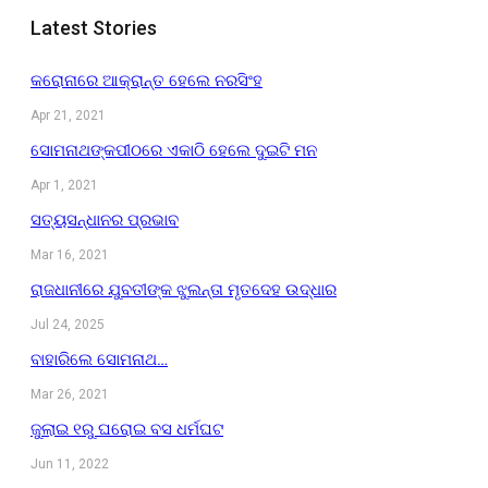
Latest Stories
କରୋନାରେ ଆକ୍ରାନ୍ତ ହେଲେ ନରସିଂହ
Apr 21, 2021
ସୋମନାଥଙ୍କପୀଠରେ ଏକାଠି ହେଲେ ଦୁଇଟି ମନ
Apr 1, 2021
ସତ୍ୟସନ୍ଧାନର ପ୍ରଭାବ
Mar 16, 2021
ରାଜଧାନୀରେ ଯୁବତୀଙ୍କ ଝୁଲନ୍ତା ମୃତଦେହ ଉଦ୍ଧାର
Jul 24, 2025
ବାହାରିଲେ ସୋମନାଥ…
Mar 26, 2021
ଜୁଲାଇ ୧ରୁ ଘରୋଇ ବସ ଧର୍ମଘଟ
Jun 11, 2022