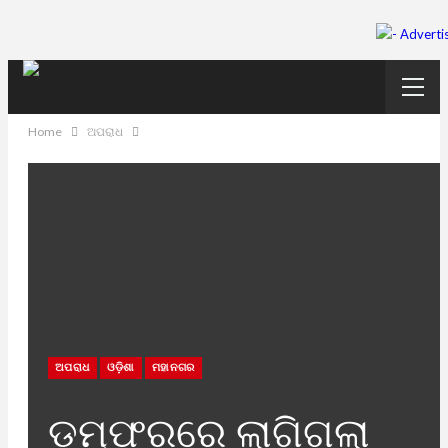
Home
ଅପରାଧ
ଅପରାଧ
ଓଡ଼ିଶା
ମହାନଗର
ଡମ୍ଫରରେ ଲାଗିଗଲା