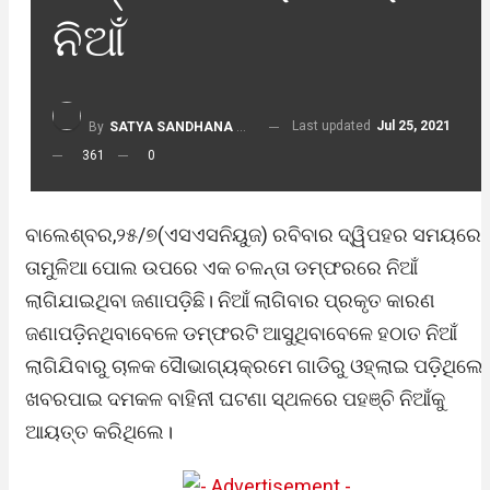
ନିଆଁ
Last updated
Jul 25, 2021
By
SATYA SANDHANA DESK
361
0
ବାଲେଶ୍ବର,୨୫/୭(ଏସଏସନିୟୁଜ) ରବିବାର ଦ୍ୱିପହର ସମୟରେ
ତାମୁଳିଆ ପୋଲ ଉପରେ ଏକ ଚଳନ୍ତା ଡମ୍ଫରରେ ନିଆଁ
ଲାଗିଯାଇଥିବା ଜଣାପଡ଼ିଛି। ନିଆଁ ଲାଗିବାର ପ୍ରକୃତ କାରଣ
ଜଣାପଡ଼ିନଥିବାବେଳେ ଡମ୍ଫରଟି ଆସୁଥିବାବେଳେ ହଠାତ ନିଆଁ
ଲାଗିଯିବାରୁ ଚାଳକ ସୈାଭାଗ୍ୟକ୍ରମେ ଗାଡିରୁ ଓହ୍ଲାଇ ପଡ଼ିଥିଲେ 
ଖବରପାଇ ଦମକଳ ବାହିନୀ ଘଟଣା ସ୍ଥଳରେ ପହଞ୍ଚି ନିଆଁକୁ
ଆୟତ୍ତ କରିଥିଲେ।