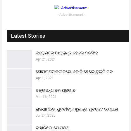
- Advertisement -
Latest Stories
କରୋନାରେ ଆକ୍ରାନ୍ତ ହେଲେ ନରସିଂହ
Apr 21, 2021
ସୋମନାଥଙ୍କପୀଠରେ ଏକାଠି ହେଲେ ଦୁଇଟି ମନ
Apr 1, 2021
ସତ୍ୟସନ୍ଧାନର ପ୍ରଭାବ
Mar 16, 2021
ରାଜଧାନୀରେ ଯୁବତୀଙ୍କ ଝୁଲନ୍ତା ମୃତଦେହ ଉଦ୍ଧାର
Jul 24, 2025
ବାହାରିଲେ ସୋମନାଥ…