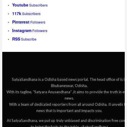
Youtube
Subscribers
117k
Subscribers
Pinterest
Followers
Instagram
Followers
RSS
Subscribe
SatyaSandhana is a Odisha based news portal. The head office of is in
Bhubaneswar, Odisha.
With its tagline, “Satyara Anusandhana” ,it aims to provide the truth in ev
news.
With a team of dedicated reporters from all around Odisha. It unveils t
news that is important and impacts you.
At SatyaSandhana, we put up truly unbiased and discrimination free cont
to bring the facts to the table. –SatyaSandhana