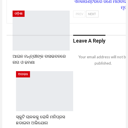
ଏନକାଉଣ୍ଟରରେ ଜଣେ ମାଓବାଦୀ
ମୃତ
ଓଡ଼ିଶା
PREV
NEXT
Leave A Reply
ଆଇନ ମନ୍ତ୍ରୀଙ୍କ ବାସଭବନରେ
Your email address will not be
ନାଗ ଓ ଢମଣା
published.
ଅପରାଧ
ସ୍କୁଟି ଚାଳକକୁ ରୋକି ମନିପ୍ରସ
ଛଡାଇବା ଅଭିଯୋଗ