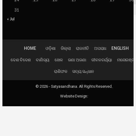
31
« Jul
HOME
ଓଡ଼ିଶା
ଜିଲ୍ଲା
ରାଜନୀତି
ଅପରାଧ
ENGLISH
ଦେଶ ବିଦେଶ
ବାଣିଜ୍ୟ
ଖେଳ
ଜଣା ଅଜଣା
ଜୀବନଚର୍ଯ୍ୟା
ମନୋରଞ୍ଜ
ରାଶିଫଳ
ସତ୍ୟ ସନ୍ଧାନ
© 2026 - Satyasandhana. All Rights Reserved.
Website Design: