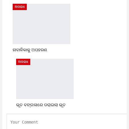
ଅପରାଧ
ନାବାଳିକାକୁ ଅପହରଣ
ଅପରାଧ
ଭୂତ ବଙ୍ଗଳାରେ ଡରାଇଲା ଭୂତ