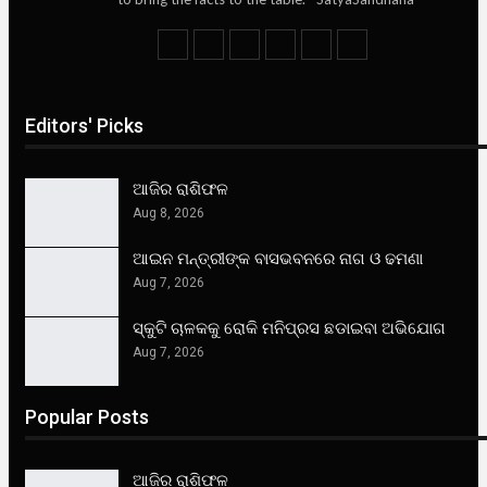
Editors' Picks
ଆଜିର ରାଶିଫଳ
Aug 8, 2026
ଆଇନ ମନ୍ତ୍ରୀଙ୍କ ବାସଭବନରେ ନାଗ ଓ ଢମଣା
Aug 7, 2026
ସ୍କୁଟି ଚାଳକକୁ ରୋକି ମନିପ୍ରସ ଛଡାଇବା ଅଭିଯୋଗ
Aug 7, 2026
Popular Posts
ଆଜିର ରାଶିଫଳ