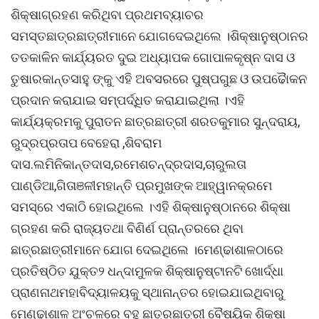
ଶିକ୍ଷାଗ୍ରହଣ କରିଥିବା ପ୍ରଥମବ୍ୟାଚର
ସମସ୍ତଛାତ୍ରଛାତ୍ରୀମାନେ ଯୋଗଦେଇଥିଲେ ।ଶିକ୍ଷାନୁଷ୍ଠାନର
ତତକାଳିନ କାର୍ଯ୍ୟରତ ଦୁଇ ଅଧ୍ୟାପକ ଗୋପାଳକୃଷ୍ନ ଦାସ ଓ
ତୁଷାରକାନ୍ତସାହୁ ଙ୍କୁ ଏହି ଅବସରରେ ପୁଷ୍ପଗୁଛ ଓ ଉପଢୈାକନ
ପ୍ରଦାନ କରାଯାଇ ସମ୍ପର୍ଦ୍ଧିତ କରାଯାଇଥିଲା ।ଏହି
କାର୍ଯ୍ୟକ୍ରମକୁ ପୁରାତନ ଛାତ୍ରଛାତ୍ରୀ ଶରତକୁମାର ସୁନ୍ଦରାୟ,
ରୁଦ୍ରପ୍ରତାପ ବେହେରା ,ଶିବରାମ
ଦାସ.ଲମିନିକାନ୍ତଦାସ,ରମେଶଚନ୍ଦ୍ରଦାସ,ଚାରୁଲତା
ପାଣ୍ଡିଆ,ଗିତାଞଳୀମହାନ୍ତି ପ୍ରମୁଖଙ୍କ ଆହ୍ୱାନକ୍ରମେ
ସମସ୍ରେ ଏକାଠି ହୋଇଥିଲେ ।ଏହି ଶିକ୍ଷାନୁଷ୍ଠାନରେ ଶିକ୍ଷା
ଗ୍ରହଣ କରି ରାଜ୍ୟତଥା ବିଣିର୍ଣ ପ୍ରାନ୍ତରରେ ଥିବା
ଛାତ୍ରଛାତ୍ରୀମାନେ ଯୋଗ ଦେଇଥିଲେ ।ମେଣ୍ଢାଶାଳଠାରେ
ପ୍ରତିଷ୍ଠିତ ଯୁକ୍ତ୨ ଧନ୍ଦାମୁଳକ ଶିକ୍ଷାନୁଷ୍ଟାନଟି ଖୋର୍ଦ୍ଧା
ପ୍ରାଣନାଥମହାବିଦ୍ୟାଳୟକୁ ସ୍ଥାନାନ୍ତର ହୋଇଯାଇଥିବାରୁ
ମେଣ୍ଢାଶାଳ ଅଂଚଳରେ ବହୁ ଛାତ୍ରଛାତ୍ରୀ ବୈଷୟିକ ଶିକ୍ଷା