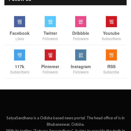
Facebook
Twitter
Dribbble
Youtube
Likes
Followers
Followers
Subscribers
117k
Pinterest
Instagram
RSS
Subscribers
Followers
Followers
Subscribe
SatyaSandhana is a Odisha based news portal. The head office of is in
Bhubaneswar, Odisha.
With its tagline, “Satyara Anusandhana” ,it aims to provide the truth in