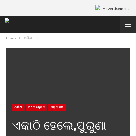
Home
ଓଡ଼ିଶା
ଓଡ଼ିଶା
ମନୋରଞ୍ଜନ
ମହାନଗର
ଏକାଠି ହେଲେ,ପୁରୁଣା