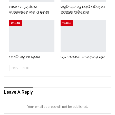
ଆଇନ ମନ୍ତ୍ରୀଙ୍କ
ସ୍କୁଟି ଚାଳକକୁ ରୋକି ମନିପ୍ରସ
ବାସଭବନରେ ନାଗ ଓ ଢମଣା
ଛଡାଇବା ଅଭିଯୋଗ
ଅପରାଧ
ଅପରାଧ
ନାବାଳିକାକୁ ଅପହରଣ
ଭୂତ ବଙ୍ଗଳାରେ ଡରାଇଲା ଭୂତ
PREV
NEXT
Leave A Reply
Your email address will not be published.