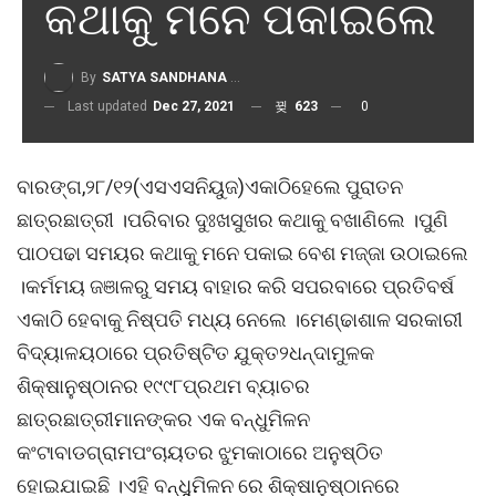
କଥାକୁ ମନେ ପକାଇଲେ
By
SATYA SANDHANA DESK
Last updated
Dec 27, 2021
623
0
ବାରଙ୍ଗ,୨୮/୧୨(ଏସଏସନିୟୁଜ)ଏକାଠିହେଲେ ପୁରାତନ
ଛାତ୍ରଛାତ୍ରୀ ।ପରିବାର ଦୁଃଖସୁଖର କଥାକୁ ବଖାଣିଲେ ।ପୁଣି
ପାଠପଢା ସମୟର କଥାକୁ ମନେ ପକାଇ ବେଶ ମଜ୍ଜା ଉଠାଇଲେ
।କର୍ମମୟ ଜଞାଳରୁ ସମୟ ବାହାର କରି ସପରବାରେ ପ୍ରତିବର୍ଷ
ଏକାଠି ହେବାକୁ ନିଷ୍ପତି ମଧ୍ୟ ନେଲେ ।ମେଣ୍ଢାଶାଳ ସରକାରୀ
ବିଦ୍ୟାଳୟଠାରେ ପ୍ରତିଷ୍ଟିତ ଯୁକ୍ତ୨ଧନ୍ଦାମୁଳକ
ଶିକ୍ଷାନୁଷ୍ଠାନର ୧୯୯୮ପ୍ରଥମ ବ୍ୟାଚର
ଛାତ୍ରଛାତ୍ରୀମାନଙ୍କର ଏକ ବନ୍ଧୁମିଳନ
କଂଟାବାଡଗ୍ରାମପଂଚାୟତର ଝୁମକାଠାରେ ଅନୁଷ୍ଠିତ
ହୋଇଯାଇଛି ।ଏହି ବନ୍ଧୁୁମିଳନ ରେ ଶିକ୍ଷାନୁଷ୍ଠାନରେ