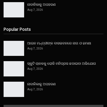
ନାବାଳିକାକୁ ଅପହରଣ
Aug 7, 2026
Popular Posts
ଆଇନ ମନ୍ତ୍ରୀଙ୍କ ବାସଭବନରେ ନାଗ ଓ ଢମଣା
Aug 7, 2026
ସ୍କୁଟି ଚାଳକକୁ ରୋକି ମନିପ୍ରସ ଛଡାଇବା ଅଭିଯୋଗ
Aug 7, 2026
ନାବାଳିକାକୁ ଅପହରଣ
Aug 7, 2026