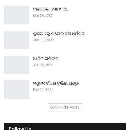
ବାହାରିଲେ ସୋମନାଥ…
Mar 26, 2021
ଜୁଲାଇ ୧ରୁ ଘରୋଇ ବସ ଧର୍ମଘଟ
Jun 11, 2022
ଆଜିର ରାଶିଫଳ
Apr 16, 2022
ମଧୁବନ ଗାଁରେ ବୁଲିଲା ଖଣ୍ଡା
Feb 25, 2024
LOAD MORE POSTS
Follow Us