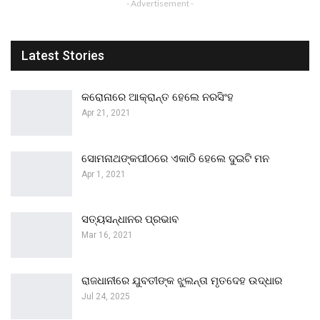
- Advertisement -
Latest Stories
କରୋନାରେ ଆକ୍ରାନ୍ତ ହେଲେ ନରସିଂହ
Apr 21, 2021
ସୋମନାଥଙ୍କପୀଠରେ ଏକାଠି ହେଲେ ଦୁଇଟି ମନ
Apr 1, 2021
ସତ୍ୟସନ୍ଧାନର ପ୍ରଭାବ
Mar 16, 2021
ରାଜଧାନୀରେ ଯୁବତୀଙ୍କ ଝୁଲନ୍ତା ମୃତଦେହ ଉଦ୍ଧାର
Jul 24, 2025