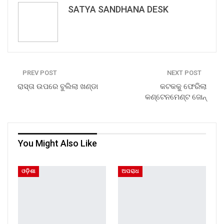
SATYA SANDHANA DESK
PREV POST
NEXT POST
ରାସ୍ତା ଉପରେ ବୁଲିଲା ଖଣ୍ଡା
କଟକକୁ ଫେରିଲା
କଣ୍ଟେନମେଣ୍ଟ ଜୋନ୍
You Might Also Like
ଓଡ଼ିଶା
ଅପରାଧ