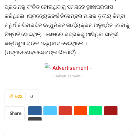
ପ୍ରଦାନରୁ ବଂଚିତ ହୋଇଥିବାରୁ ସମସ୍ତେ ଦୁଃଖପ୍ରକାସ
କରିଥିଲେ ।ପ୍ରତ୍ୟେକବର୍ଷ ଡିସେମ୍ବର ମାସର ତୃତୀୟ କିମ୍ବା
ଚତୁର୍ଥ ରବିବାରଦିନ ବନ୍ଧୁମିଳନ କାର୍ଯ୍ୟକ୍ରମ ଅନୁଷ୍ଠିତ ହେବାକୁ
ନିଷ୍ପତି ହୋଇଥିଲା ।ଶେଷରେ ଭଦ୍ରକରୁ ଆସିଥିବା ଛାତ୍ରୀ
ଭକ୍ତିସୁଧା ରାଉତ ଧନ୍ୟବାଦ ଦେଇଥିଲେ ।
(ପଦ୍ମଚରଣବଡଜେନାଙ୍କ ରିପୋର୍ଟ)
- Advertisement -
623
0
Share