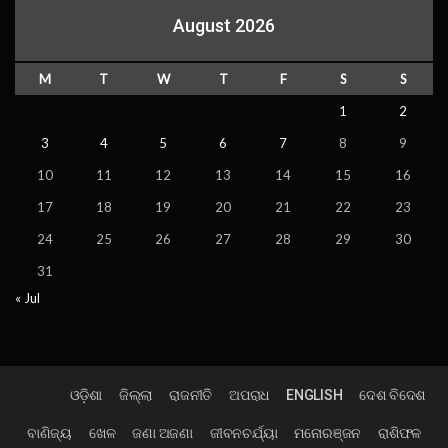
August 2026
M
T
W
T
F
S
S
1
2
3
4
5
6
7
8
9
10
11
12
13
14
15
16
17
18
19
20
21
22
23
24
25
26
27
28
29
30
31
« Jul
ଓଡ଼ିଶା
ଜିଲ୍ଲା
ରାଜନୀତି
ଅପରାଧ
ENGLISH
ଦେଶ ବିଦେଶ
ବାଣିଜ୍ୟ
ଖେଳ
ଜଣା ଅଜଣା
ଜୀବନଚର୍ଯ୍ୟା
ମନୋରଞ୍ଜନ
ରାଶିଫଳ