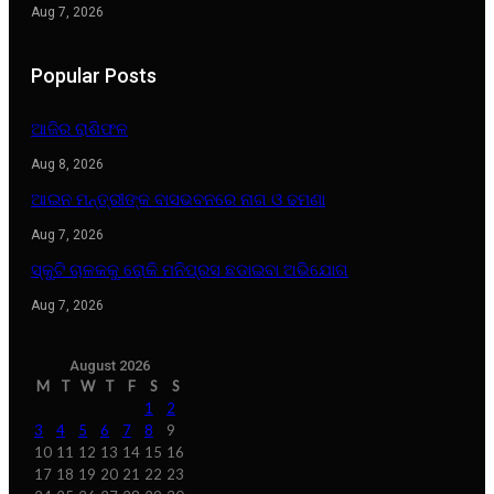
Aug 7, 2026
Popular Posts
ଆଜିର ରାଶିଫଳ
Aug 8, 2026
ଆଇନ ମନ୍ତ୍ରୀଙ୍କ ବାସଭବନରେ ନାଗ ଓ ଢମଣା
Aug 7, 2026
ସ୍କୁଟି ଚାଳକକୁ ରୋକି ମନିପ୍ରସ ଛଡାଇବା ଅଭିଯୋଗ
Aug 7, 2026
August 2026
M
T
W
T
F
S
S
1
2
3
4
5
6
7
8
9
10
11
12
13
14
15
16
17
18
19
20
21
22
23