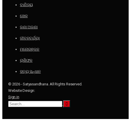
ବାଣିଜ୍ୟ
ଖେଳ
ଜଣା ଅଜଣା
ଜୀବନଚର୍ଯ୍ୟା
ମନୋରଞ୍ଜନ
ରାଶିଫଳ
ସତ୍ୟ ସନ୍ଧାନ
© 2026 - Satyasandhana. All Rights Reserved.
Website Design:
Sign in