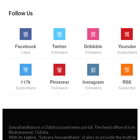
Follow Us
Facebook
Twitter
Dribbble
Youtube
Likes
Followers
Followers
Subscribers
117k
Pinterest
Instagram
RSS
Subscribers
Followers
Followers
Subscribe
SatyaSandhana is a Odisha based news portal. The head office of is in
Bhubaneswar, Odisha.
With its tagline, “Satyara Anusandhana” ,it aims to provide the truth in