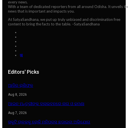
every news.
With a team of dedicated reporters from all around Odisha. It unveils th
news that is important and impacts you.
At SatyaSandhana, we put up truly unbiased and discrimination free
content to bring the facts to the table. –SatyaSandhana
Editors' Picks
ଆଜିର ରାଶିଫଳ
Aug 8, 2026
ଆଇନ ମନ୍ତ୍ରୀଙ୍କ ବାସଭବନରେ ନାଗ ଓ ଢମଣା
Aug 7, 2026
ସ୍କୁଟି ଚାଳକକୁ ରୋକି ମନିପ୍ରସ ଛଡାଇବା ଅଭିଯୋଗ