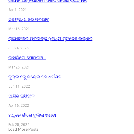
ସୋମନାଥଙ୍କପୀଠରେ ଏକାଠି ହେଲେ ଦୁଇଟି ମନ
Apr 1, 2021
ସତ୍ୟସନ୍ଧାନର ପ୍ରଭାବ
Mar 16, 2021
ରାଜଧାନୀରେ ଯୁବତୀଙ୍କ ଝୁଲନ୍ତା ମୃତଦେହ ଉଦ୍ଧାର
Jul 24, 2025
ବାହାରିଲେ ସୋମନାଥ…
Mar 26, 2021
ଜୁଲାଇ ୧ରୁ ଘରୋଇ ବସ ଧର୍ମଘଟ
Jun 11, 2022
ଆଜିର ରାଶିଫଳ
Apr 16, 2022
ମଧୁବନ ଗାଁରେ ବୁଲିଲା ଖଣ୍ଡା
Feb 25, 2024
Load More Posts