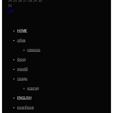
24
25
26
27
28
29
30
31
« Jul
HOME
ଓଡ଼ିଶା
ମହାନଗର
ଜିଲ୍ଲା
ରାଜନୀତି
ଅପରାଧ
ଘୋଟାଲା
ENGLISH
ଦେଶ ବିଦେଶ