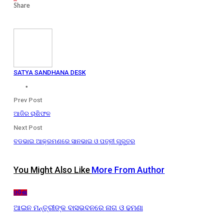
Share
SATYA SANDHANA DESK
Prev Post
ଆଜିର ରାଶିଫଳ
Next Post
ବଡଭାଇ ଆକ୍ରମଣରେ ସାନଭାଇ ଓ ପତ୍ନୀ ଗୁରୁତର
You Might Also Like
More From Author
ଓଡ଼ିଶା
ଆଇନ ମନ୍ତ୍ରୀଙ୍କ ବାସଭବନରେ ନାଗ ଓ ଢମଣା