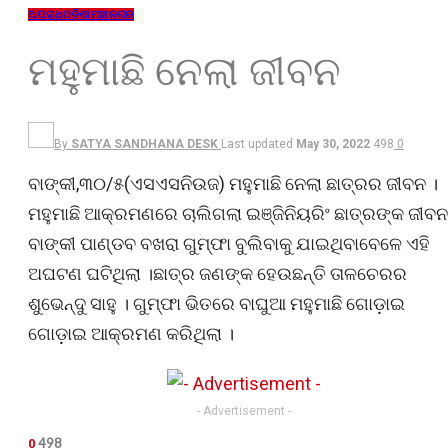
ଅପରାଧ
ଓଡ଼ିଶା
ମହାନଗର
ମହୁମାଛି ନେଲା ଜୀବନ
By
SATYA SANDHANA DESK
Last updated
May 30, 2022
498
0
ବାଙ୍କୀ,୩୦/୫(ଏସଏସନିଉଜ) ମହୁମାଛି ନେଲା ଛାତ୍ରର ଜୀବନ ।
ମହୁମାଛି ଆକ୍ରମଣରେ ଚାଲିଗଲା ଇଞ୍ଜିନିୟରିଂ ଛାତ୍ରଙ୍କ ଜୀବନ
ବାଙ୍କୀ ପାଣ୍ଡବ ବଖରା ଗୁମ୍ଫା ବୁଲିବାକୁ ଯାଇଥିବାବେଳେ ଏହି
ଅଘଟଣ ଘଟିଥିଲା ।ଛାତ୍ର ଜଣଙ୍କ ହେଉଛନ୍ତି ତାଳଚେରର
ଶୁଭେନ୍ଦୁ ସାହୁ । ଗୁମ୍ଫା ଭିତରେ ବାଘୁଆ ମହୁମାଛି ଗୋଡ଼ାଇ
ଗୋଡ଼ାଇ ଆକ୍ରମଣ କରିଥିଲା ।
- Advertisement -
498
0