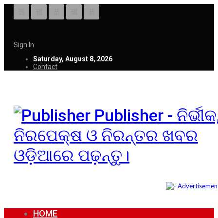
Sign In
Saturday, August 8, 2026
Contact
Publisher - ନିର୍ଭୀକ
ନିରପେକ୍ଷ ଓ ନିରନ୍ତର ଖବର
ଓଡ଼ିଆରେ ପଢ଼ନ୍ତୁ।
HOME