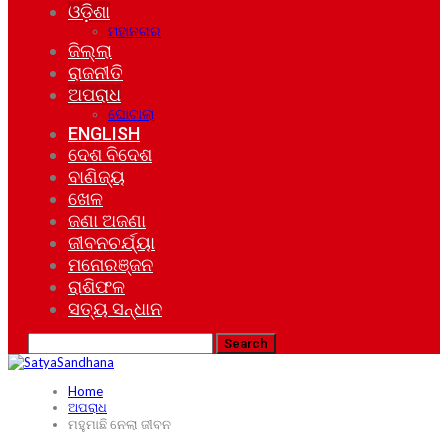
ଓଡ଼ିଶା
ମହାନଗର
ଜିଲ୍ଲା
ରାଜନୀତି
ଅପରାଧ
ଘୋଟାଲା
ENGLISH
ଦେଶ ବିଦେଶ
ବାଣିଜ୍ୟ
ଖେଳ
ଜଣା ଅଜଣା
ଜୀବନଚର୍ଯ୍ୟା
ମନୋରଞ୍ଜନ
ରାଶିଫଳ
ସତ୍ୟ ସନ୍ଧାନ
Home
ଅପରାଧ
ମହୁମାଛି ନେଲା ଜୀବନ