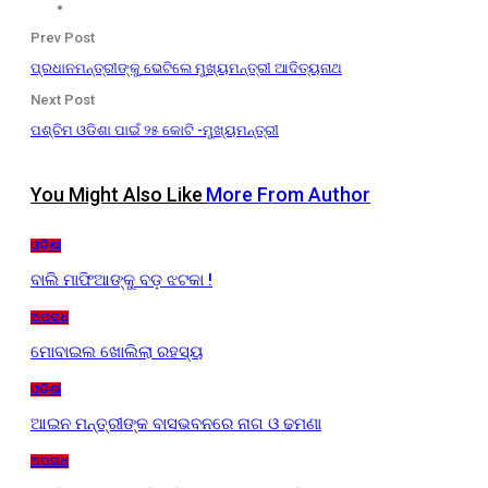
Prev Post
ପ୍ରଧାନମନ୍ତ୍ରୀଙ୍କୁ ଭେଟିଲେ ମୁଖ୍ୟମନ୍ତ୍ରୀ ଆଦିତ୍ୟନାଥ
Next Post
ପଶ୍ଚିମ ଓଡିଶା ପାଇଁ ୨୫ କୋଟି -ମୁଖ୍ୟମନ୍ତ୍ରୀ
You Might Also Like
More From Author
ଓଡ଼ିଶା
ବାଲି ମାଫିଆଙ୍କୁ ବଡ଼ ଝଟକା !
ଅପରାଧ
ମୋବାଇଲ ଖୋଲିଲା ରହସ୍ୟ
ଓଡ଼ିଶା
ଆଇନ ମନ୍ତ୍ରୀଙ୍କ ବାସଭବନରେ ନାଗ ଓ ଢମଣା
ଅପରାଧ