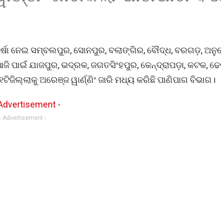
୍ଷା ନେଇ ସମ୍ବଲପୁର, ସୋନପୁର, ବଲାଙ୍ଗିର, ବୌଦ୍ଧ, ବରଗଡ଼, ଅନ
। ଆଜି ପାଇଁ ଯାଜପୁର, ଭଦ୍ରକ, ଜଗତସିଂହପୁର, କେନ୍ଦ୍ରାପଡ଼ା, କଟକ, ଢେ
ିଲ୍ଲାକୁ ଅରେଞ୍ଜ ୱାର୍ଣ୍ଣିଂ ଜାରି ମଧ୍ୟ କରିଛି ପାଣିପାଗ ବିଭାଗ।
- Advertisement -