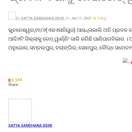
By
SATYA SANDHANA DESK
On
Jun 11, 2021
544
0
ଭୁବନେଶ୍ୱର,୧୧/୬(ଏସଏସନିୟୁଜ) ଆସନ୍ତାକାଲି ଅତି ପ୍ରବଳ ବର
ଆଦି୬ଟି ଜିଲ୍ଲାକୁ ରେଡ୍ ୱାର୍ଣ୍ଣିଂ ଜାରି କରିଛି ପାଣିପାଗବିଭାଗ 
ଅନୁଗୋଳ, ସମ୍ବଲପୁର, ବଲାଙ୍ଗିର, ସୋନପୁର, ବୌଦ୍ଧ ସମେତ୧୧ଟିଜ
544
0
Share
SATYA SANDHANA DESK