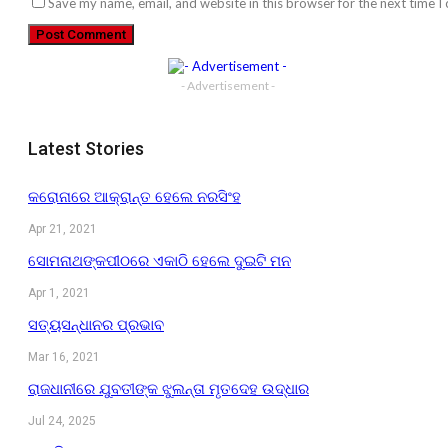
Save my name, email, and website in this browser for the next time 
- Advertisement -
Latest Stories
କରୋନାରେ ଆକ୍ରାନ୍ତ ହେଲେ ନରସିଂହ
Apr 21, 2021
ସୋମନାଥଙ୍କପୀଠରେ ଏକାଠି ହେଲେ ଦୁଇଟି ମନ
Apr 1, 2021
ସତ୍ୟସନ୍ଧାନର ପ୍ରଭାବ
Mar 16, 2021
ରାଜଧାନୀରେ ଯୁବତୀଙ୍କ ଝୁଲନ୍ତା ମୃତଦେହ ଉଦ୍ଧାର
Jul 24, 2025