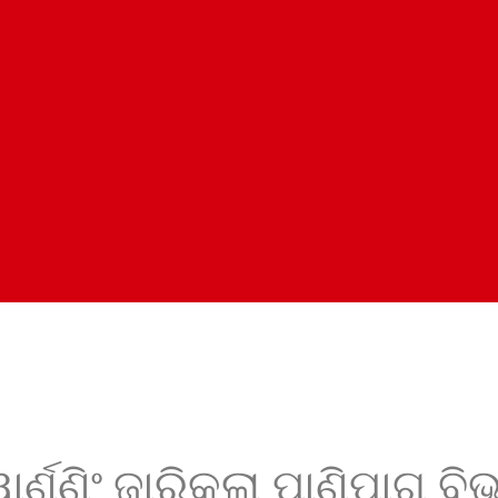
ର୍ଣ୍ଣିଂ ଜାରିକଲା ପାଣିପାଗ ବି