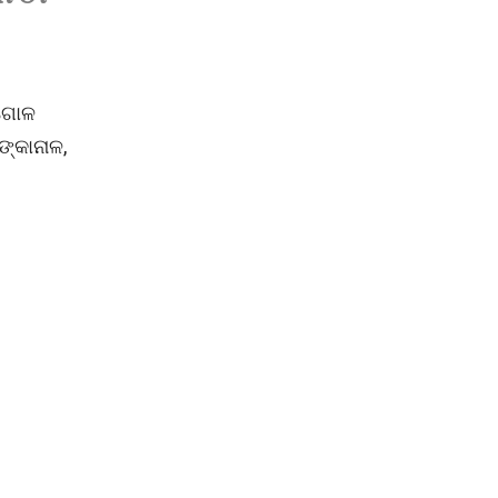
ୁଗୋଳ
ଙ୍କାନାଳ,