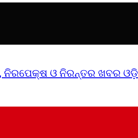
ୀକ, ନିରପେକ୍ଷ ଓ ନିରନ୍ତର ଖବର ଓଡ଼