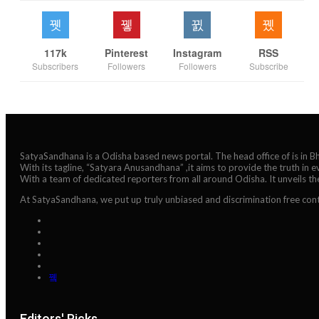
117k
Pinterest
Instagram
RSS
Subscribers
Followers
Followers
Subscribe
SatyaSandhana is a Odisha based news portal. The head office of is in 
With its tagline, “Satyara Anusandhana” ,it aims to provide the truth in 
With a team of dedicated reporters from all around Odisha. It unveils t
At SatyaSandhana, we put up truly unbiased and discrimination free cont
Editors' Picks