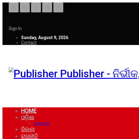
Sign In
Sunday, August 9, 2026
Contact
Publisher - ନିର୍ଭ
HOME
ଓଡ଼ିଶା
ମହାନଗର
ଜିଲ୍ଲା
ରାଜନୀତି