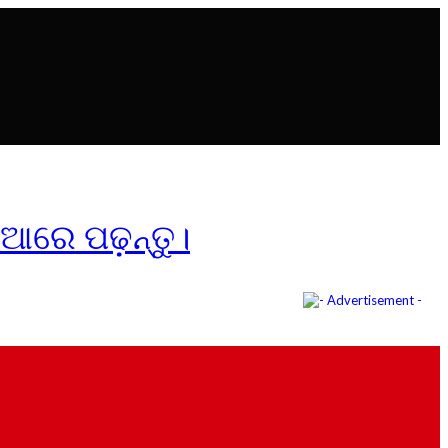
ିଆରେ ପଢ଼ନ୍ତୁ।