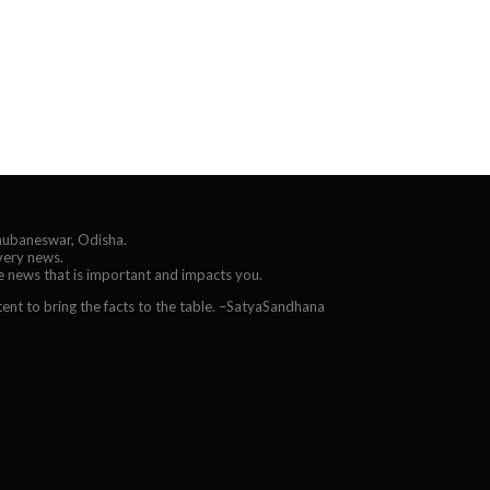
Bhubaneswar, Odisha.
every news.
he news that is important and impacts you.
ent to bring the facts to the table. –SatyaSandhana