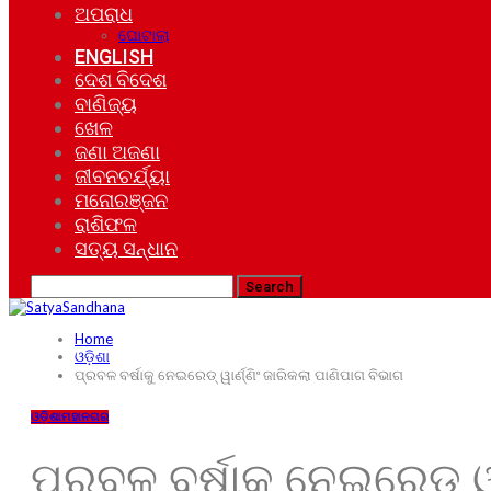
ଅପରାଧ
ଘୋଟାଲା
ENGLISH
ଦେଶ ବିଦେଶ
ବାଣିଜ୍ୟ
ଖେଳ
ଜଣା ଅଜଣା
ଜୀବନଚର୍ଯ୍ୟା
ମନୋରଞ୍ଜନ
ରାଶିଫଳ
ସତ୍ୟ ସନ୍ଧାନ
Home
ଓଡ଼ିଶା
ପ୍ରବଳ ବର୍ଷାକୁ ନେଇରେଡ୍ ୱାର୍ଣ୍ଣିଂ ଜାରିକଲା ପାଣିପାଗ ବିଭାଗ
ଓଡ଼ିଶା
ମହାନଗର
ପ୍ରବଳ ବର୍ଷାକୁ ନେଇରେଡ୍ ୱା