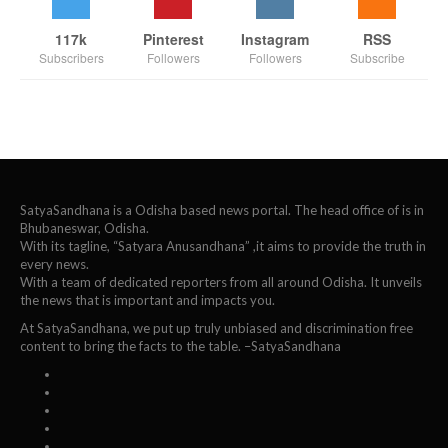
117k
Pinterest
Instagram
RSS
Subscribers
Followers
Followers
Subscribe
SatyaSandhana is a Odisha based news portal. The head office of is in
Bhubaneswar, Odisha.
With its tagline, “Satyara Anusandhana” ,it aims to provide the truth in
every news.
With a team of dedicated reporters from all around Odisha. It unveils
the news that is important and impacts you.
At SatyaSandhana, we put up truly unbiased and discrimination free
content to bring the facts to the table. –SatyaSandhana