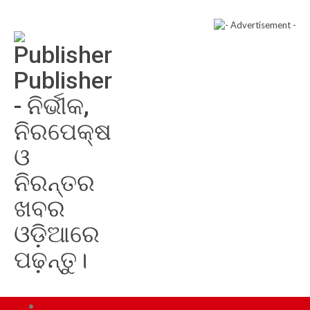
Publisher
- ନିର୍ଭୀକ,
ନିରପେକ୍ଷ
ଓ
ନିରନ୍ତର
ଖବର
ଓଡ଼ିଆରେ
ପଢ଼ନ୍ତୁ।