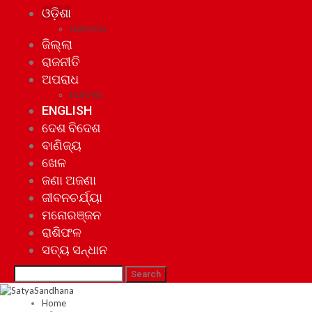
ଓଡ଼ିଶା
ମହାନଗର
ଜିଲ୍ଲା
ରାଜନୀତି
ଅପରାଧ
ଘୋଟାଲା
ENGLISH
ଦେଶ ବିଦେଶ
ବାଣିଜ୍ୟ
ଖେଳ
ଜଣା ଅଜଣା
ଜୀବନଚର୍ଯ୍ୟା
ମନୋରଞ୍ଜନ
ରାଶିଫଳ
ସତ୍ୟ ସନ୍ଧାନ
Home