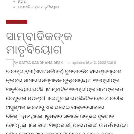
ଓଡ଼ିଶା
ସାମ୍ବାଦିକଙ୍କ ମାତୃବିୟୋଗ
ଓଡ଼ିଶା
ମହାନଗର
ସାମ୍ବାଦିକଙ୍କ
ମାତୃବିୟୋଗ
By
SATYA SANDHANA DESK
Last updated
Mar 2, 2022
338
0
ବାରଙ୍ଗ,୨/୩(ଏସଏସନିଉଜ) ବୁଧବାରଦିନ ବାରଙ୍ଗପ୍ରେସ
କ୍ଲବର ସାଧାରଣସମ୍ପାଦକ ରୁଦ୍ରନାରାୟଣ ଷଡଙ୍ଗୀଙ୍କ
ମାତୃବିୟୋଗ ଘଟିଛି ।ସାମ୍ବାଦିକ ଷଡଙ୍ଗୀଙ୍କ ମାତାଙ୍କ ନାମ
ରେଣୁବାଳା ଷଡଙ୍ଗୀ ।ରେଣୁବାଳା ଗତକିଛିଦିନ ହେବ ଶାରରୀକ
ଅସୁସ୍ଥତା କାରଣରୁ ଏକ ଘରୋଇ ଡାକ୍ତରଖାନାରେ
ଚିକିସ୍‌ାଧିନ ଥିଲେ ।ବୁଧବାର ସକାଳେ ତାଙ୍କର ହୃଦଘାତ
ହୋଇଥିଲା ।ସେ ଜଣେ ମିଷ୍ଠଭାସୀ, ପରୋପକାରୀ ଓ ଧର୍ମପରାୟଣ