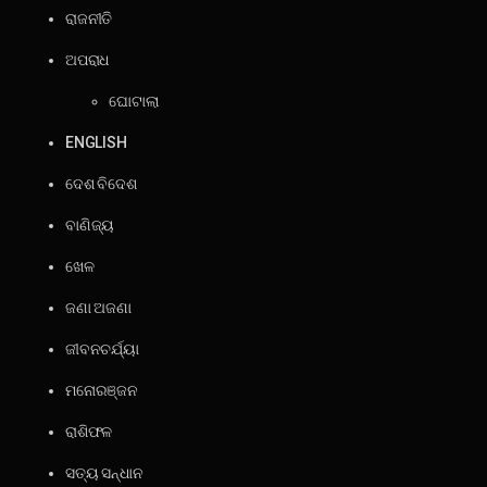
ରାଜନୀତି
ଅପରାଧ
ଘୋଟାଲା
ENGLISH
ଦେଶ ବିଦେଶ
ବାଣିଜ୍ୟ
ଖେଳ
ଜଣା ଅଜଣା
ଜୀବନଚର୍ଯ୍ୟା
ମନୋରଞ୍ଜନ
ରାଶିଫଳ
ସତ୍ୟ ସନ୍ଧାନ