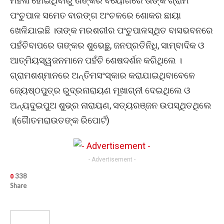
ମହିଳା ହୋଇଥିବାରୁ ତାଙ୍କର ବିୟୋଗରେ ତାଙ୍କ ଗ୍ରାମ
ପଂଚୁପାଳ ସମେତ ବାରଙ୍ଗ ଅଂଚଳରେ ଶୋକର ଛାୟା
ଖେଳିଯାଇଛି ।ତାଙ୍କ ମରଶରୀର ପଂଚୁପାଳସ୍ଥିତ ବାସଭବନରେ
ପହଁଚିବାପରେ ତାଙ୍କର ଶୁଭେଛୁ, ଜନପ୍ରତିନିଧି, ସାମ୍ବାଦିକ ଓ
ଆତ୍ମିୟସ୍ୱଜନମାନେ ପହଁଚି ଶେଷଦର୍ଶନ କରିଥିଲେ ।
ଗ୍ରାମଶଶ୍ମାନରେ ଅନ୍ତିମସଂସ୍କାର କରାଯାଇଥିବାବେଳେ
ଜ୍ୟେଷ୍ଠପୁତ୍ର ରୁଦ୍ରନାରାୟଣ ମୂଖାଗ୍ନୀ ଦେଇଥିଲେ ଓ
ଅନ୍ୟଦୁଇପୁଅ ଶୁଭ୍ର ନାରାୟଣ, ସତ୍ୟରଞ୍ଜନ ଉପସ୍ଥିତଥିଲେ
।(ଗୈାତମରାଉତଙ୍କ ରିପୋର୍ଟ)
- Advertisement -
338
0
Share