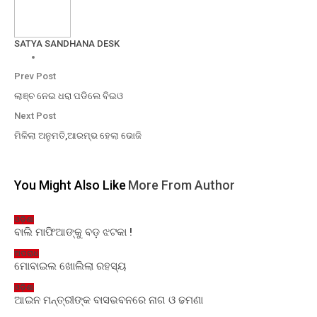
SATYA SANDHANA DESK
Prev Post
ଲାଞ୍ଚ ନେଇ ଧରା ପଡିଲେ ବିଇଓ
Next Post
ମିଳିଲା ଅନୁମତି,ଆରମ୍ଭ ହେଲା ଭୋଜି
You Might Also Like
More From Author
ଓଡ଼ିଶା
ବାଲି ମାଫିଆଙ୍କୁ ବଡ଼ ଝଟକା !
ଅପରାଧ
ମୋବାଇଲ ଖୋଲିଲା ରହସ୍ୟ
ଓଡ଼ିଶା
ଆଇନ ମନ୍ତ୍ରୀଙ୍କ ବାସଭବନରେ ନାଗ ଓ ଢମଣା