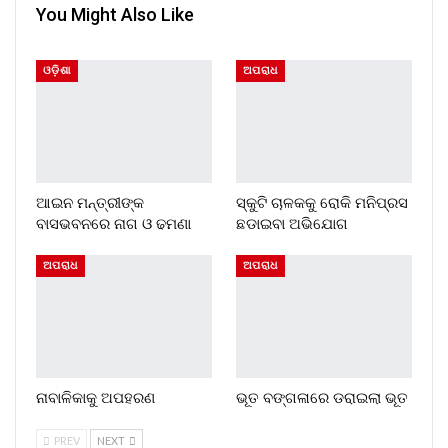
You Might Also Like
ଓଡ଼ିଶା
ଅପରାଧ
ଆଇନ ମନ୍ତ୍ରୀଙ୍କ
ସ୍କୁଟି ଚାଳକକୁ ରୋକି ମନିପ୍ରସ
ବାସଭବନରେ ନାଗ ଓ ଢମଣା
ଛଡାଇବା ଅଭିଯୋଗ
ଅପରାଧ
ଅପରାଧ
ନାବାଳିକାକୁ ଅପହରଣ
ଭୂତ ବଙ୍ଗଳାରେ ଡରାଇଲା ଭୂତ
PREV
NEXT