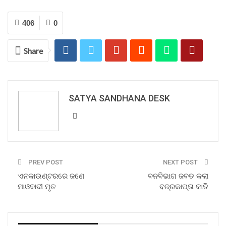
406
0
Share
SATYA SANDHANA DESK
PREV POST
NEXT POST
ଏନକାଉଣ୍ଟରରେ ଜଣେ
ବନବିଭାଗ ଜବତ କଲା
ମାଓବାଦୀ ମୃତ
ବଜ୍ରକାପ୍ତା କାତି