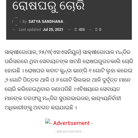
ରୋଷଘରୁ ଚୋରି
By
SATYA SANDHANA DESK
Last updated
Jul 25, 2021
406
0
ସାକ୍ଷୀଗୋପାଳ, ୨୫/୭(ଏସଏସନିୟୁଜ) ସାକ୍ଷୀଗୋପାଳ ମନ୍ଦିର
ପରିସରରେ ଥିବା ସେବାୟତଙ୍କ ଖଟଣି ରୋଷଘରୁଗତକାଲି ଚୋରି
ହୋଇଛି । ରୋଷଘର କବାଟ କୁନ୍ଦା ଭାଙ୍ଗି ୧ ଗୋଟି ଲୁହା କରେଇ
,୨ ଗୋଟି ପିତ୍ତଳ ଥାଳି ଓ ୬ ଗୋଟି ସିଲଭର ଥାଳି ଦୁର୍ବୃତ୍ତ ମାନେ
ଚୋରି କରିନେଇଥିବାର ଜଣାପଡିଛି ।ଏବିଷୟରେ ସେବାୟତ
ମାନଙ୍କ ତରଫରୁ ମନ୍ଦିର ସୁପରଭାଇଜର, କାର‌୍ୟ୍ୟନିର୍ବାହୀ
ଅଧିକାରୀଙ୍କୁ ଅବଗତ କରାଯାଇଛି ।
- Advertisement -