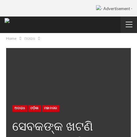
Home
ଅପରାଧ
ଅପରାଧ
ଓଡ଼ିଶା
ମହାନଗର
ସେବକଙ୍କ ଖଟଣି