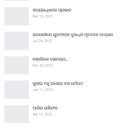
ସତ୍ୟସନ୍ଧାନର ପ୍ରଭାବ
Mar 16, 2021
ରାଜଧାନୀରେ ଯୁବତୀଙ୍କ ଝୁଲନ୍ତା ମୃତଦେହ ଉଦ୍ଧାର
Jul 24, 2025
ବାହାରିଲେ ସୋମନାଥ…
Mar 26, 2021
ଜୁଲାଇ ୧ରୁ ଘରୋଇ ବସ ଧର୍ମଘଟ
Jun 11, 2022
ଆଜିର ରାଶିଫଳ
Apr 16, 2022