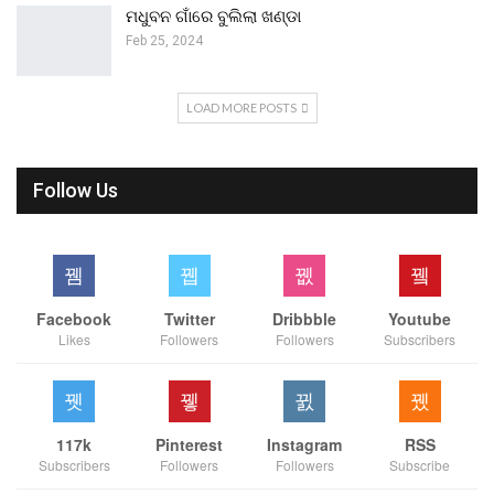
ମଧୁବନ ଗାଁରେ ବୁଲିଲା ଖଣ୍ଡା
Feb 25, 2024
LOAD MORE POSTS
Follow Us
Facebook
Twitter
Dribbble
Youtube
Likes
Followers
Followers
Subscribers
117k
Pinterest
Instagram
RSS
Subscribers
Followers
Followers
Subscribe