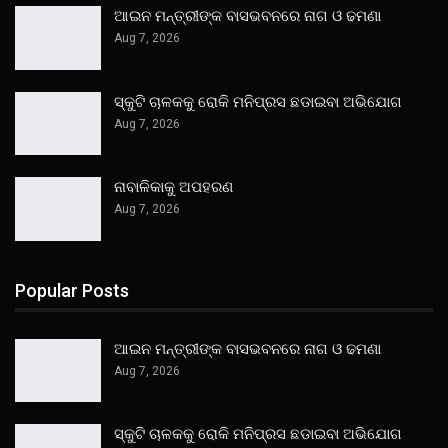
ଆଇନ ମନ୍ତ୍ରୀଙ୍କ ବାସଭବନରେ ନାଗ ଓ ଢମଣା
Aug 7, 2026
ସ୍କୁଟି ଚାଳକକୁ ରୋକି ମନିପ୍ରସ ଛଡାଇବା ଅଭିଯୋଗ
Aug 7, 2026
ନାବାଳିକାକୁ ଅପହରଣ
Aug 7, 2026
Popular Posts
ଆଇନ ମନ୍ତ୍ରୀଙ୍କ ବାସଭବନରେ ନାଗ ଓ ଢମଣା
Aug 7, 2026
ସ୍କୁଟି ଚାଳକକୁ ରୋକି ମନିପ୍ରସ ଛଡାଇବା ଅଭିଯୋଗ