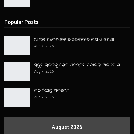
Popular Posts
ଆଇନ ମନ୍ତ୍ରୀଙ୍କ ବାସଭବନରେ ନାଗ ଓ ଢମଣା
Aug 7, 2026
ସ୍କୁଟି ଚାଳକକୁ ରୋକି ମନିପ୍ରସ ଛଡାଇବା ଅଭିଯୋଗ
Aug 7, 2026
ନାବାଳିକାକୁ ଅପହରଣ
Aug 7, 2026
August 2026