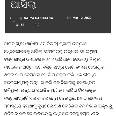
ଆସିଲା
On
Mar 12, 2022
By
SATYA SANDHANA DESK
521
0
ବାରଙ୍ଗ,୧୨/୩(ଏସ ଏସ ନିଉଜ) ପ୍ରାଣୀ ଉଦ୍ୟାନ
ନନ୍ଦନକାନନକୁ ଆସିଲା ଦେଓଗଡ଼ରୁ ଉଦ୍ଧାର ହୋଇଥିବା
ବଜ୍ରକାପ୍ତା ଓ ଶାବକ।ଗତ ୭ ତାରିଖରେ ଦେଓଗଡ଼ ଜିଲ୍ଲା
ବାରାକୋଟ ଅଞ୍ଚଳରେ ବଜ୍ରକାପ୍ତା ଚୋରା ଚାଲାଣ ହେଉଥିବା
ଖବର ପାଇ ଦେଓଗଡ଼ ପୋଲିସ ଚଢ଼ଉ କରି ଏକ ଜୀବନ୍ତ
ବଜ୍ରକାପ୍ତାକୁ ଉଦ୍ଧାର କରି ବନ ବିଭାଗକୁ ହସ୍ତାନ୍ତର
କରିଥିଲା।ଉଦ୍ଧାର ପରଦିନ ଅର୍ଥାତ ୮ ତାରିଖ ଦିନ ଉକ୍ତ
ବଜ୍ରକାପ୍ତାଟି ଏକ ଶାବକ ଜନ୍ମ ଦେଇଥିଲା।ମା ଓ ଶାବକର
ସ୍ବାସ୍ଥ୍ୟାବସ୍ଥାକୁ ଦୃଷ୍ଟିରେ ରଖି ଦେଓଗଡ ବନ ବିଭାଗ ପକ୍ଷରୁ
ଶନିବାର ସକାଳେ ଉଭୟଙ୍କୁ ନନ୍ଦନକାନନକୁ ହସ୍ତାନ୍ତର