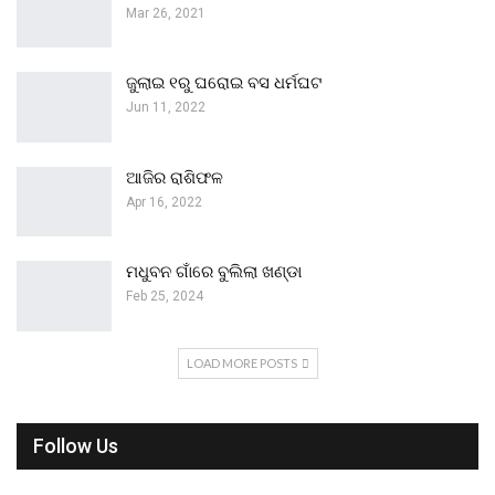
Mar 26, 2021
ଜୁଲାଇ ୧ରୁ ଘରୋଇ ବସ ଧର୍ମଘଟ
Jun 11, 2022
ଆଜିର ରାଶିଫଳ
Apr 16, 2022
ମଧୁବନ ଗାଁରେ ବୁଲିଲା ଖଣ୍ଡା
Feb 25, 2024
LOAD MORE POSTS
Follow Us