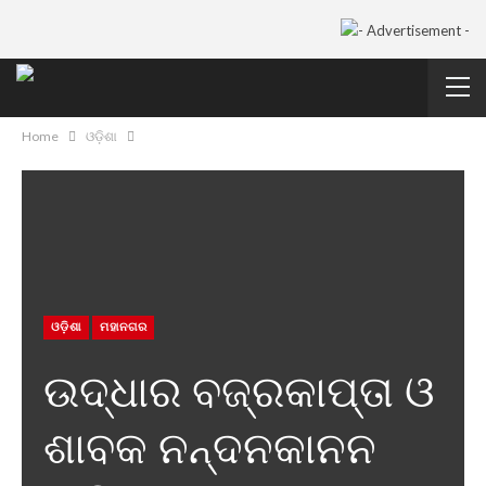
Home
ଓଡ଼ିଶା
ଓଡ଼ିଶା
ମହାନଗର
ଉଦ୍ଧାର ବଜ୍ରକାପ୍ତା ଓ
ଶାବକ ନନ୍ଦନକାନନ