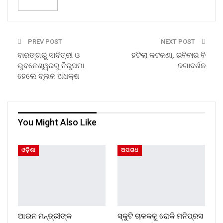
PREV POST
NEXT POST
ବାରଙ୍ଗରୁ ସାବିତ୍ରୀ ଓ
ହଟିଲା କଟକଣା, ରବିବାର ବି
ଭୁବନେଶ୍ୱରରୁ ନିରୁପମା
ଜଗାଦର୍ଶନ
ହେଲେ ବ୍ଲକ ଅଧକ୍ଷ
You Might Also Like
ଓଡ଼ିଶା
ଅପରାଧ
ଆଇନ ମନ୍ତ୍ରୀଙ୍କ
ସ୍କୁଟି ଚାଳକକୁ ରୋକି ମନିପ୍ରସ