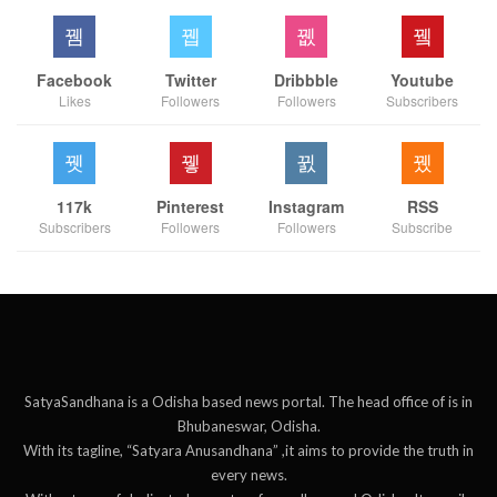
Facebook
Twitter
Dribbble
Youtube
Likes
Followers
Followers
Subscribers
117k
Pinterest
Instagram
RSS
Subscribers
Followers
Followers
Subscribe
SatyaSandhana is a Odisha based news portal. The head office of is in
Bhubaneswar, Odisha.
With its tagline, “Satyara Anusandhana” ,it aims to provide the truth in
every news.