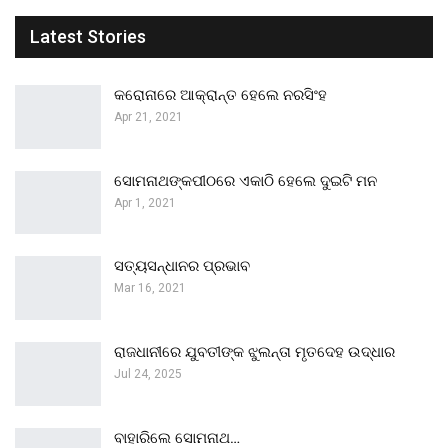
Latest Stories
କରୋନାରେ ଆକ୍ରାନ୍ତ ହେଲେ ନରସିଂହ
Apr 21, 2021
ସୋମନାଥଙ୍କପୀଠରେ ଏକାଠି ହେଲେ ଦୁଇଟି ମନ
Apr 1, 2021
ସତ୍ୟସନ୍ଧାନର ପ୍ରଭାବ
Mar 16, 2021
ରାଜଧାନୀରେ ଯୁବତୀଙ୍କ ଝୁଲନ୍ତା ମୃତଦେହ ଉଦ୍ଧାର
Jul 24, 2025
ବାହାରିଲେ ସୋମନାଥ…