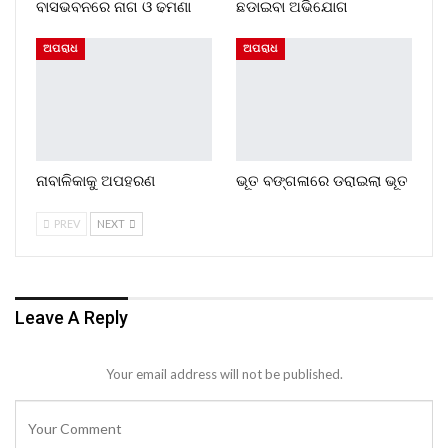
ବାସଭବନରେ ନାଗ ଓ ଢମଣା
ଛଡାଇବା ଅଭିଯୋଗ
ଅପରାଧ
ଅପରାଧ
ନାବାଳିକାକୁ ଅପହରଣ
ଭୂତ ବଙ୍ଗଳାରେ ଡରାଇଲା ଭୂତ
PREV
NEXT
Leave A Reply
Your email address will not be published.