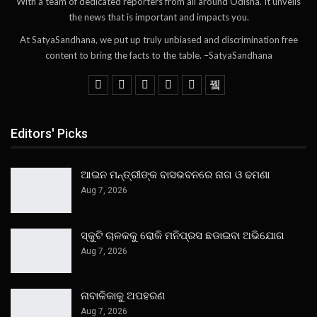
With a team of dedicated reporters from all around Odisha. It unveils
the news that is important and impacts you.
At SatyaSandhana, we put up truly unbiased and discrimination free
content to bring the facts to the table. –SatyaSandhana
Editors' Picks
ଆଇନ ମନ୍ତ୍ରୀଙ୍କ ବାସଭବନରେ ନାଗ ଓ ଢମଣା
Aug 7, 2026
ସ୍କୁଟି ଚାଳକକୁ ରୋକି ମନିପ୍ରସ ଛଡାଇବା ଅଭିଯୋଗ
Aug 7, 2026
ନାବାଳିକାକୁ ଅପହରଣ
Aug 7, 2026