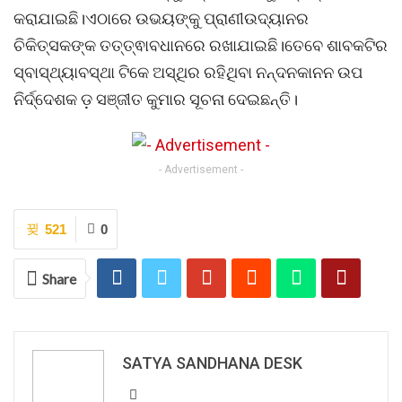
କରାଯାଇଛି।ଏଠାରେ ଉଭୟଙ୍କୁ ପ୍ରାଣୀଉଦ୍ୟାନର
ଚିକିତ୍ସକଙ୍କ ତତ୍ତ୍ଵାବଧାନରେ ରଖାଯାଇଛି।ତେବେ ଶାବକଟିର
ସ୍ବାସ୍ଥ୍ୟାବସ୍ଥା ଟିକେ ଅସ୍ଥିର ରହିଥିବା ନନ୍ଦନକାନନ ଉପ
ନିର୍ଦ୍ଦେଶକ ଡ଼ ସଞ୍ଜୀତ କୁମାର ସୂଚନା ଦେଇଛନ୍ତି।
- Advertisement -
521
0
Share
SATYA SANDHANA DESK