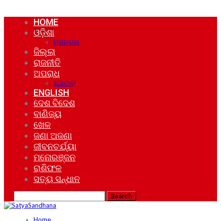
HOME
ଓଡ଼ିଶା
ମହାନଗର
ଜିଲ୍ଲା
ରାଜନୀତି
ଅପରାଧ
ଘୋଟାଲା
ENGLISH
ଦେଶ ବିଦେଶ
ବାଣିଜ୍ୟ
ଖେଳ
ଜଣା ଅଜଣା
ଜୀବନଚର୍ଯ୍ୟା
ମନୋରଞ୍ଜନ
ରାଶିଫଳ
ସତ୍ୟ ସନ୍ଧାନ
Home