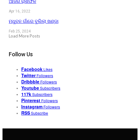
ଆଜିର ରାଶିଫଳ
Apr 16, 2022
ମଧୁବନ ଗାଁରେ ବୁଲିଲା ଖଣ୍ଡା
Feb 25, 2024
Load More Posts
Follow Us
Facebook
Likes
Twitter
Followers
Dribbble
Followers
Youtube
Subscribers
117k
Subscribers
Pinterest
Followers
Instagram
Followers
RSS
Subscribe