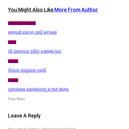
You Might Also Like
More From Author
UNCATEGORIZED
ଶ୍ରାବଣୀ ଯାତ୍ରା ପାଇଁ କଟକଣା
ଓଡ଼ିଶା
ଗାଁ ଦାଣ୍ଡରେ ବୁଲିବ ସୋଲାର ରଥ
ଅପରାଧ
ଦିନରେ କରୁଥିଲେ ଚୋରି
ଅପରାଧ
ମୁକ୍ତାକାଶ କାରାଶ୍ରମରୁ କଏଦୀ ଖଲାସ
Prev
Next
Leave A Reply
Your email address will not be published.