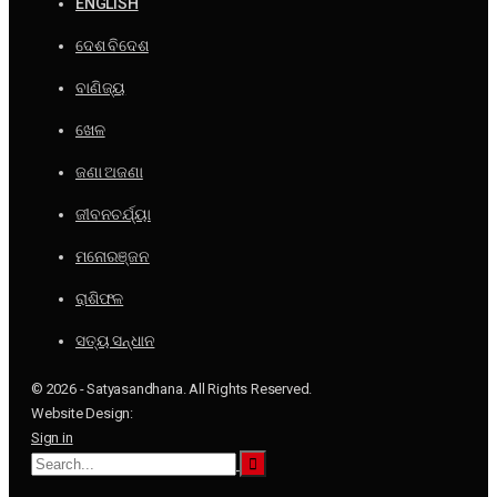
ENGLISH
ଦେଶ ବିଦେଶ
ବାଣିଜ୍ୟ
ଖେଳ
ଜଣା ଅଜଣା
ଜୀବନଚର୍ଯ୍ୟା
ମନୋରଞ୍ଜନ
ରାଶିଫଳ
ସତ୍ୟ ସନ୍ଧାନ
© 2026 - Satyasandhana. All Rights Reserved.
Website Design:
Sign in