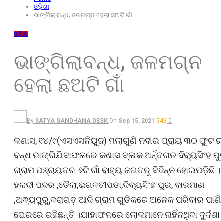
ଓଡ଼ିଶା
ଭାଙ୍ଗିଲାବନ୍ଧ, ଜଳମଗ୍ନ ହେଲା ଛଅଟି ଗାଁ
ଓଡ଼ିଶା
ଭାଙ୍ଗିଲାବନ୍ଧ, ଜଳମଗ୍ନ
ହେଲା ଛଅଟି ଗାଁ
By
SATYA SANDHANA DESK
On
Sep 15, 2021
549
0
କଣାସ, ୧୪/୯(ଏସଏସନିୟୁଜ) ମଲାଗୁଣି ନଦୀର ପ୍ରାୟ ୩୦ ଫୁଟ 
ବନ୍ଧ ଭାଙ୍ଗିଯିବାଫଳରେ କଣାସ ବ୍ଲକ ଅର୍ନ୍ତଗତ ଦିବ୍ୟସିଂହ ପ
ଗ୍ରାମ ପଞ୍ଚାୟତର ୬ଟି ଗାଁ ବାହ୍ୟ ଜଗତରୁ ବିଛିନ୍ନ ହୋଇପଡ଼ିଛି ।
ହଳଦୀ ପଦର ,ତୈଲା,ଭଗବତୀପଡା,ଦିବ୍ୟସିଂହ ପୁର, ବାରମାଣ
,ଅଵ୍ୟପୁରୁ,ବରାଗଡ଼ ଆଦି ଗ୍ରାମ ଗୁଡିକରେ ଅନେକ ପରିବାର ପାଣି
ଘେରରେ ରହିଛନ୍ତି ।ଯାହାଫଳରେ ଲୋକମାନେ ନାହିଁନଥିବା ଦୁର୍ଦଶା