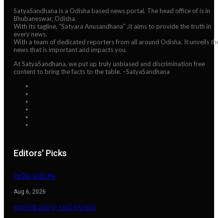
SatyaSandhana is a Odisha based news portal. The head office of is in
Bhubaneswar, Odisha.
With its tagline, “Satyara Anusandhana” ,it aims to provide the truth in
every news.
With a team of dedicated reporters from all around Odisha. It unveils th
news that is important and impacts you.
At SatyaSandhana, we put up truly unbiased and discrimination free
content to bring the facts to the table. –SatyaSandhana
Editors' Picks
ଆଜିର ରାଶିଫଳ
Aug 6, 2026
ଶ୍ରାବଣୀ ଯାତ୍ରା ପାଇଁ କଟକଣା