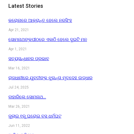
Latest Stories
କରୋନାରେ ଆକ୍ରାନ୍ତ ହେଲେ ନରସିଂହ
Apr 21, 2021
ସୋମନାଥଙ୍କପୀଠରେ ଏକାଠି ହେଲେ ଦୁଇଟି ମନ
Apr 1, 2021
ସତ୍ୟସନ୍ଧାନର ପ୍ରଭାବ
Mar 16, 2021
ରାଜଧାନୀରେ ଯୁବତୀଙ୍କ ଝୁଲନ୍ତା ମୃତଦେହ ଉଦ୍ଧାର
Jul 24, 2025
ବାହାରିଲେ ସୋମନାଥ…
Mar 26, 2021
ଜୁଲାଇ ୧ରୁ ଘରୋଇ ବସ ଧର୍ମଘଟ
Jun 11, 2022