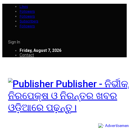
Likes
Followers
Followers
Subscribers
Followers
Sign In
Friday, August 7, 2026
Contact
Publisher - ନିର୍ଭୀକ
ନିରପେକ୍ଷ ଓ ନିରନ୍ତର ଖବର
ଓଡ଼ିଆରେ ପଢ଼ନ୍ତୁ।