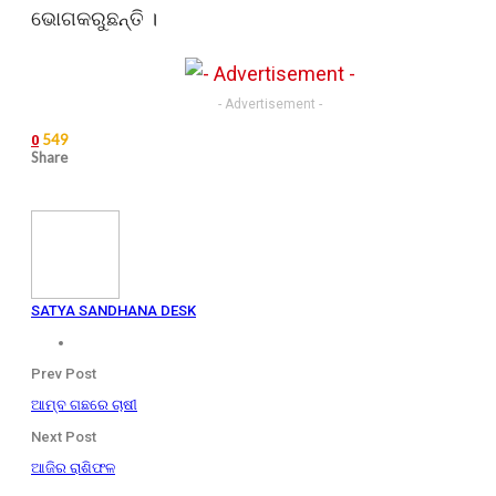
ଭୋଗକରୁଛନ୍ତି ।
- Advertisement -
549
0
Share
SATYA SANDHANA DESK
Prev Post
ଆମ୍ବ ଗଛରେ ଚାଷୀ
Next Post
ଆଜିର ରାଶିଫଳ