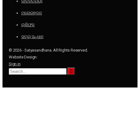
ଜୀବନଚର୍ଯ୍ୟା
ମନୋରଞ୍ଜନ
ରାଶିଫଳ
ସତ୍ୟ ସନ୍ଧାନ
© 2026 - Satyasandhana. All Rights Reserved.
Website Design:
Sign in