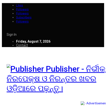
Likes
Followers
Followers
Subscribers
Followers
Sign In
Friday, August 7, 2026
Contact
Publisher - ନିର୍ଭୀକ
ନିରପେକ୍ଷ ଓ ନିରନ୍ତର ଖବର
ଓଡ଼ିଆରେ ପଢ଼ନ୍ତୁ।