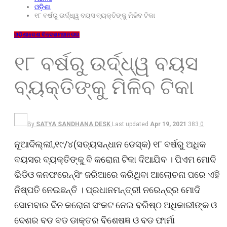
ଓଡ଼ିଶା
୧୮ ବର୍ଷରୁ ଉର୍ଦ୍ଧ୍ୱ ବୟସ ବ୍ୟକ୍ତିଙ୍କୁ ମିଳିବ ଟିକା
ଓଡ଼ିଶା
ଦେଶ ବିଦେଶ
ମହାନଗର
୧୮ ବର୍ଷରୁ ଉର୍ଦ୍ଧ୍ୱ ବୟସ
ବ୍ୟକ୍ତିଙ୍କୁ ମିଳିବ ଟିକା
By
SATYA SANDHANA DESK
Last updated
Apr 19, 2021
383
0
ନୂଆଦିଲ୍ଲୀ,୧୯/୪(ସତ୍ୟସନ୍ଧାନ ଡେସ୍କ) ୧୮ ବର୍ଷରୁ ଅଧିକ
ବୟସର ବ୍ୟକ୍ତିଙ୍କୁ ବି କରୋନା ଟିକା ଦିଆଯିବ । ପିଏମ ମୋଦି
ଭିଡିଓ କନଫରେନ୍ସିଂ ଜରିଆରେ କରିଥିବା ଆଲୋଚନା ପରେ ଏହି
ନିଷ୍ପତି ନେଇଛନ୍ତି । ପ୍ରଧାନମନ୍ତ୍ରୀ ନରେନ୍ଦ୍ର ମୋଦି
ସୋମବାର ଦିନ କରୋନା ସଂକଟ ନେଇ ବରିଷ୍ଠ ଅଧିକାରୀଙ୍କ ଓ
ଦେଶର ବଡ ବଡ ଡାକ୍ତର ବିଶେଷଜ୍ଞ ଓ ବଡ ଫାର୍ମା