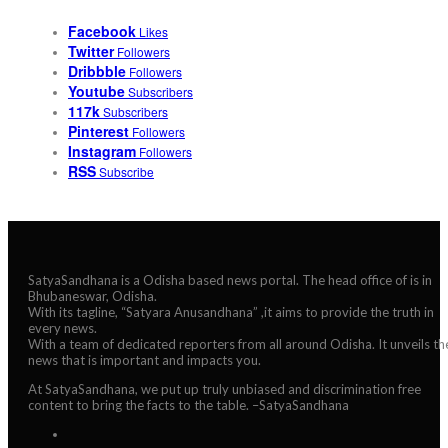
Facebook
Likes
Twitter
Followers
Dribbble
Followers
Youtube
Subscribers
117k
Subscribers
Pinterest
Followers
Instagram
Followers
RSS
Subscribe
SatyaSandhana is a Odisha based news portal. The head office of is in
Bhubaneswar, Odisha.
With its tagline, “Satyara Anusandhana” ,it aims to provide the truth in
every news.
With a team of dedicated reporters from all around Odisha. It unveils th
news that is important and impacts you.
At SatyaSandhana, we put up truly unbiased and discrimination free
content to bring the facts to the table. –SatyaSandhana