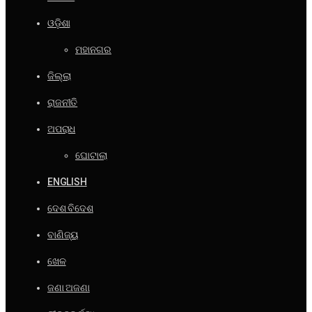
ଓଡ଼ିଶା
ମହାନଗର
ଜିଲ୍ଲା
ରାଜନୀତି
ଅପରାଧ
ଘୋଟାଲା
ENGLISH
ଦେଶ ବିଦେଶ
ବାଣିଜ୍ୟ
ଖେଳ
ଜଣା ଅଜଣା