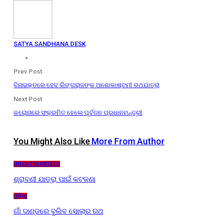
SATYA SANDHANA DESK
Prev Post
ବିନାଭକ୍ତରେ ହେବ ଲିଙ୍ଗରାଜଙ୍କ ଅଶୋକାଷ୍ଟମୀ ରଥଯାତ୍ରା
Next Post
କରୋନାରେ ସଂକ୍ରମିତ ହେଲେ ପୂର୍ବତନ ପ୍ରଧାନମନ୍ତ୍ରୀ
You Might Also Like
More From Author
UNCATEGORIZED
ଶ୍ରାବଣୀ ଯାତ୍ରା ପାଇଁ କଟକଣା
ଓଡ଼ିଶା
ଗାଁ ଦାଣ୍ଡରେ ବୁଲିବ ସୋଲାର ରଥ