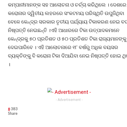
କମ୍ପାନୀମାନଙ୍କ ସହ ଆଲୋଚନା ଓ ଚର୍ଚ୍ଚା କରିଥିଲେ । ଦେଶରେ
କରୋନାର ଦ୍ୱିତୀୟ ଲହରରେ ସଂକଟମୟ ପରିସ୍ଥିତି ଉପୁଜିଥିବା
ବେଳେ କେନ୍ଦ୍ର ସରକାର ତୃତୀୟ ପର୍ଯ୍ୟାୟ ଟିକାକରଣ ନେଇ ବ
ନିଷ୍ପତ୍ତି ନେଇଛନ୍ତି ।ଏହି ଆଧାରରେ ଟିକା ଉତ୍ପାଦକମାନେ
କେନ୍ଦ୍ରକୁ ୫୦ ପ୍ରତିଶତ ଓ ୫୦ ପ୍ରତିଶତ ଟିକା ରାଜ୍ୟମାନଙ୍କୁ
ଦେଇପାରିବେ । ଏହି ଆଲୋଚନାରେ ୧୮ ବର୍ଷରୁ ଅଧିକ ବୟସର
ବ୍ୟକ୍ତିଙ୍କୁ ବି କରୋନା ଟିକା ଦିଆଯିବା ନେଇ ନିଷ୍ପତ୍ତି ହୋଇ ଥି
।
- Advertisement -
383
0
Share