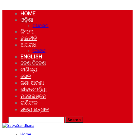
HOME
ଓଡ଼ିଶା
ମହାନଗର
ଜିଲ୍ଲା
ରାଜନୀତି
ଅପରାଧ
ଘୋଟାଲା
ENGLISH
ଦେଶ ବିଦେଶ
ବାଣିଜ୍ୟ
ଖେଳ
ଜଣା ଅଜଣା
ଜୀବନଚର୍ଯ୍ୟା
ମନୋରଞ୍ଜନ
ରାଶିଫଳ
ସତ୍ୟ ସନ୍ଧାନ
Home