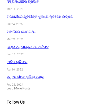
ସତ୍ୟସନ୍ଧାନର ପ୍ରଭାବ
Mar 16, 2021
ରାଜଧାନୀରେ ଯୁବତୀଙ୍କ ଝୁଲନ୍ତା ମୃତଦେହ ଉଦ୍ଧାର
Jul 24, 2025
ବାହାରିଲେ ସୋମନାଥ…
Mar 26, 2021
ଜୁଲାଇ ୧ରୁ ଘରୋଇ ବସ ଧର୍ମଘଟ
Jun 11, 2022
ଆଜିର ରାଶିଫଳ
Apr 16, 2022
ମଧୁବନ ଗାଁରେ ବୁଲିଲା ଖଣ୍ଡା
Feb 25, 2024
Load More Posts
Follow Us