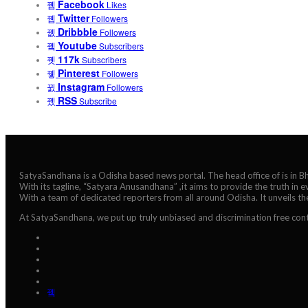
Facebook
Likes
Twitter
Followers
Dribbble
Followers
Youtube
Subscribers
117k
Subscribers
Pinterest
Followers
Instagram
Followers
RSS
Subscribe
SatyaSandhana is a Odisha based news portal. The head office of is in 
With its tagline, “Satyara Anusandhana” ,it aims to provide the truth in 
With a team of dedicated reporters from all around Odisha. It unveils t
At SatyaSandhana, we put up truly unbiased and discrimination free cont