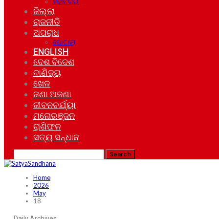
ମହାନଗର
ଜିଲ୍ଲା
ରାଜନୀତି
ଅପରାଧ
ଘୋଟାଲା
ENGLISH
ଦେଶ ବିଦେଶ
ବାଣିଜ୍ୟ
ଖେଳ
ଜଣା ଅଜଣା
ଜୀବନଚର୍ଯ୍ୟା
ମନୋରଞ୍ଜନ
ରାଶିଫଳ
ସତ୍ୟ ସନ୍ଧାନ
Home
2026
May
18
Daily Archives