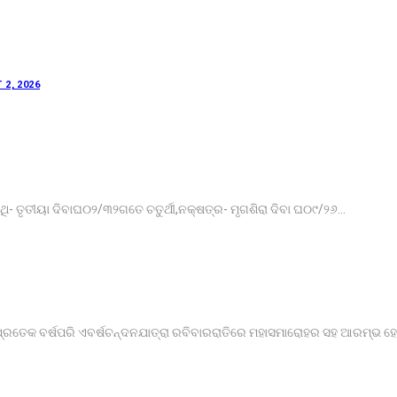
2, 2026
- ତୃତୀୟା ଦିବାଘ୦୨/୩୨ଗତେ ଚତୁର୍ଥୀ,ନକ୍ଷତ୍ର- ମୃଗଶିରା ଦିବା ଘ୦୯/୨୬…
ରତେକ ବର୍ଷପରି ଏବର୍ଷଚନ୍ଦନଯାତ୍ରା ରବିବାରରାତିରେ ମହାସମାରୋହର ସହ ଆରମ୍ଭ ହ