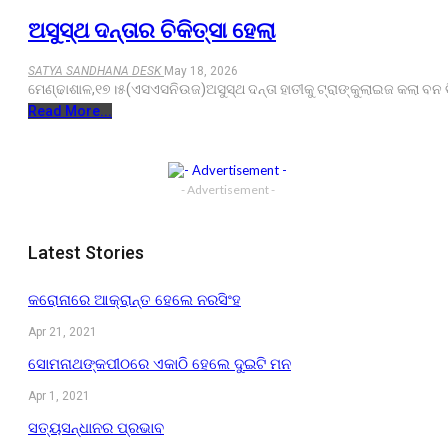
ଅସୁସ୍ଥ ଦନ୍ତାର ଚିକିତ୍ସା ହେଲା
SATYA SANDHANA DESK
May 18, 2026
ମେଣ୍ଢାଶାଳ,୧୭।୫(ଏସଏସନିଉଜ)ଅସୁସ୍ଥ ଦନ୍ତା ହାତୀକୁ ଟ୍ରାଙ୍କୁଲାଇଜ କଲା ବ
Read More...
- Advertisement -
Latest Stories
କରୋନାରେ ଆକ୍ରାନ୍ତ ହେଲେ ନରସିଂହ
Apr 21, 2021
ସୋମନାଥଙ୍କପୀଠରେ ଏକାଠି ହେଲେ ଦୁଇଟି ମନ
Apr 1, 2021
ସତ୍ୟସନ୍ଧାନର ପ୍ରଭାବ