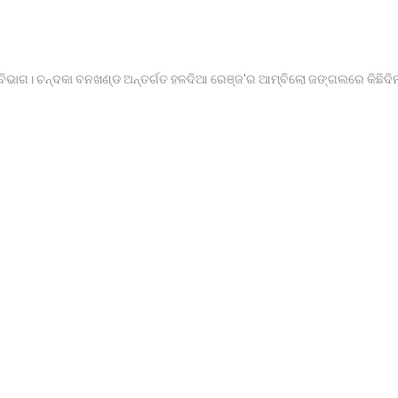
ନ ବିଭାଗ। ଚନ୍ଦକା ବନଖଣ୍ଡ ଅନ୍ତର୍ଗତ ହଳଦିଆ ରେଞ୍ଜ'ର ଆମ୍ବିଲୋ ଜଙ୍ଗଲରେ କିଛିଦ