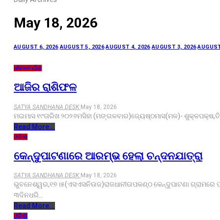
May 18, 2026
AUGUST 6, 2026
AUGUST 5, 2026
AUGUST 4, 2026
AUGUST 3, 2026
AUGUST 
ଜୀବନଚର୍ଯ୍ୟା
ଆଜିର ରାଶିଫଳ
SATYA SANDHANA DESK
May 18, 2026
ମଇମାସ ୧୯ତାରିଖ ୨୦୨୬ମସିହା (ମଙ୍ଗଳବାର)ଜ୍ୟେଷ୍ଠମାସ(ମଳ)- ଶୁକ୍ଳପକ୍ଷ,ତିଥି
Read More...
ଓଡ଼ିଶା
କେନ୍ଦୁପାଟଣାରେ ଆରମ୍ଭ ହେଲା ଚନ୍ଦନଯାତ୍ରା
SATYA SANDHANA DESK
May 18, 2026
ଭୁବନେଶ୍ୱର,୧୭।୫(ଏସଏସନିଉଜ)ରାଜଧାନୀଉପକଣ୍ଠ କେନ୍ଦୁପାଟଣା ଗ୍ରାମରେ ପ୍
୩ଦିନଧରି…
Read More...
ଓଡ଼ିଶା