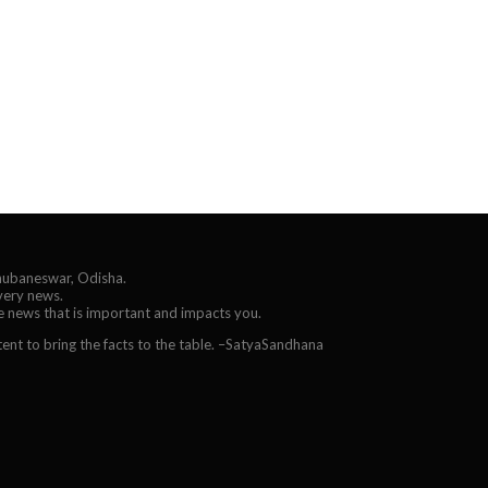
Bhubaneswar, Odisha.
every news.
he news that is important and impacts you.
ent to bring the facts to the table. –SatyaSandhana