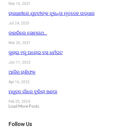
Mar 16, 2021
ରାଜଧାନୀରେ ଯୁବତୀଙ୍କ ଝୁଲନ୍ତା ମୃତଦେହ ଉଦ୍ଧାର
Jul 24, 2025
ବାହାରିଲେ ସୋମନାଥ…
Mar 26, 2021
ଜୁଲାଇ ୧ରୁ ଘରୋଇ ବସ ଧର୍ମଘଟ
Jun 11, 2022
ଆଜିର ରାଶିଫଳ
Apr 16, 2022
ମଧୁବନ ଗାଁରେ ବୁଲିଲା ଖଣ୍ଡା
Feb 25, 2024
Load More Posts
Follow Us