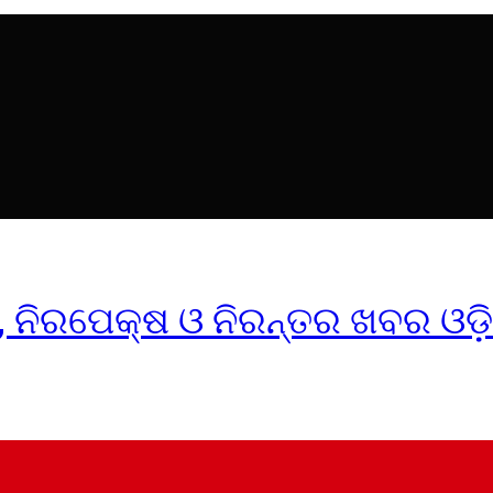
ୀକ, ନିରପେକ୍ଷ ଓ ନିରନ୍ତର ଖବର ଓଡ଼