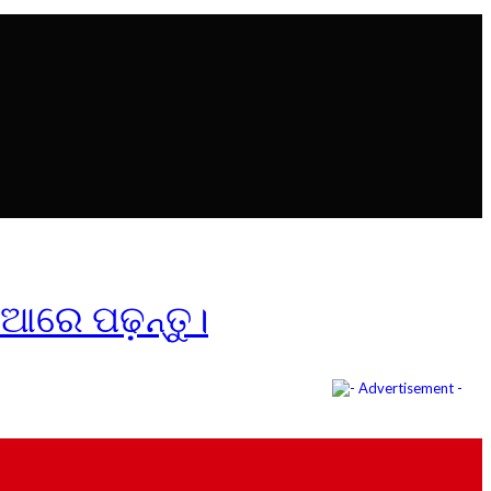
ିଆରେ ପଢ଼ନ୍ତୁ।