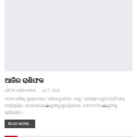
ଆଜିର ରାଶିଫଳ
SATYA SANDHANA DESK
Jul 7, 2026
୨୦୨୬ ମସିହା, ଜୁଲାଇମାସ, ୮ତାରିଖ,ବୁଧବାର । ଋତୁ- ଗ୍ରୀଷ୍ମ ଋତୁର (ଦ୍ବିତୀୟ
ମାସ)ସୂର୍ଯ୍ୟ- ଉତ୍ତରାୟଣ🌄ପୁରୀକୁ ସୁର୍ଯ୍ୟୋଦୟ- ଘ୫/୧୭/୧୪🌅ପୁରୀକୁ
ସୂର୍ଯ୍ୟାସ୍ତ-…
READ MORE...