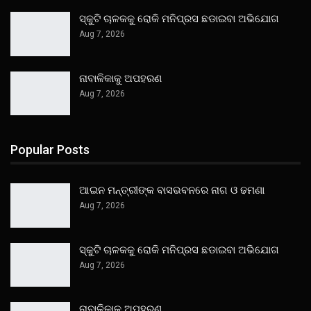
ସ୍କୁଟି ଚାଳକକୁ ରୋକି ମନିପ୍ରସ ଛଡାଇବା ଅଭିଯୋଗ
Aug 7, 2026
ନାବାଳିକାକୁ ଅପହରଣ
Aug 7, 2026
Popular Posts
ଆଇନ ମନ୍ତ୍ରୀଙ୍କ ବାସଭବନରେ ନାଗ ଓ ଢମଣା
Aug 7, 2026
ସ୍କୁଟି ଚାଳକକୁ ରୋକି ମନିପ୍ରସ ଛଡାଇବା ଅଭିଯୋଗ
Aug 7, 2026
ନାବାଳିକାକୁ ଅପହରଣ