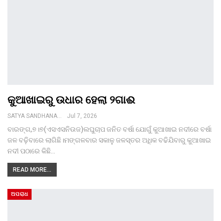
କୁଆଖାଇରୁ ଉଧାର ହେଲା ୨ଗାଈ
SATYA SANDHANA DESK
Jul 7, 2026
ବାରଙ୍ଗ,୭।୭(ଏସଏସନିଉଜ)ଲଘୁଚାପ ଜନିତ ବର୍ଷା ଯୋଗୁଁ କୁଆଖାଇ ନଦୀରେ ବର୍ଷା
ଜଳ ବଢ଼ିବାରେ ଲାଗିଛି।ମଙ୍ଗଳବାର ସକାଳୁ ଜଳସ୍ତର ଅଧିକ ବଢିଯିବାରୁ କୁଆଖାଇ
ନଦୀ ପଠାରେ କିଛି…
READ MORE...
ଅପରାଧ