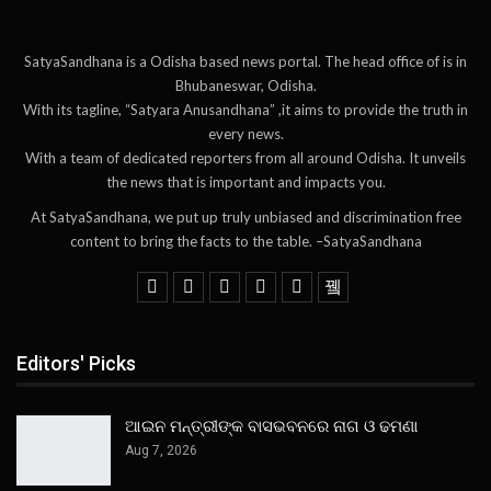
SatyaSandhana is a Odisha based news portal. The head office of is in
Bhubaneswar, Odisha.
With its tagline, “Satyara Anusandhana” ,it aims to provide the truth in
every news.
With a team of dedicated reporters from all around Odisha. It unveils
the news that is important and impacts you.
At SatyaSandhana, we put up truly unbiased and discrimination free
content to bring the facts to the table. –SatyaSandhana
Editors' Picks
ଆଇନ ମନ୍ତ୍ରୀଙ୍କ ବାସଭବନରେ ନାଗ ଓ ଢମଣା
Aug 7, 2026