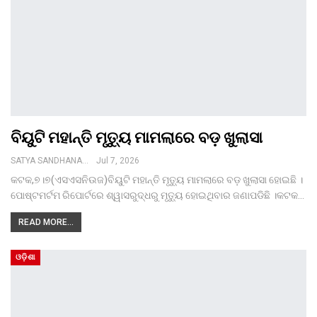
ବିୟୁଟି ମହାନ୍ତି ମୃତ୍ୟୁ ମାମଲାରେ ବଡ଼ ଖୁଲାସା
SATYA SANDHANA DESK
Jul 7, 2026
କଟକ,୭।୭(ଏସଏସନିଉଜ)ବିୟୁଟି ମହାନ୍ତି ମୃତ୍ୟୁ ମାମଲାରେ ବଡ଼ ଖୁଲାସା ହୋଇଛି ।
ପୋଷ୍ଟମର୍ଟମ ରିପୋର୍ଟରେ ଶ୍ୱାସରୁଦ୍ଧରୁ ମୃତ୍ୟୁ ହୋଇଥିବାର ଜଣାପଡିଛି ।କଟକ…
READ MORE...
ଓଡ଼ିଶା