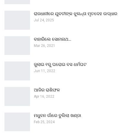
ରାଜଧାନୀରେ ଯୁବତୀଙ୍କ ଝୁଲନ୍ତା ମୃତଦେହ ଉଦ୍ଧାର
Jul 24, 2025
ବାହାରିଲେ ସୋମନାଥ…
Mar 26, 2021
ଜୁଲାଇ ୧ରୁ ଘରୋଇ ବସ ଧର୍ମଘଟ
Jun 11, 2022
ଆଜିର ରାଶିଫଳ
Apr 16, 2022
ମଧୁବନ ଗାଁରେ ବୁଲିଲା ଖଣ୍ଡା
Feb 25, 2024