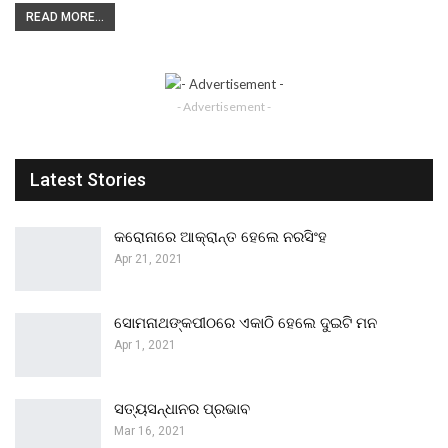
READ MORE...
- Advertisement -
Latest Stories
କରୋନାରେ ଆକ୍ରାନ୍ତ ହେଲେ ନରସିଂହ
Apr 21, 2021
ସୋମନାଥଙ୍କପୀଠରେ ଏକାଠି ହେଲେ ଦୁଇଟି ମନ
Apr 1, 2021
ସତ୍ୟସନ୍ଧାନର ପ୍ରଭାବ
Mar 16, 2021