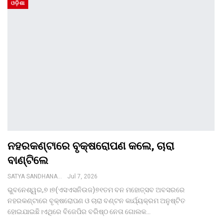
ଓଡ଼ିଶା
ନହରକଣ୍ଟାରେ ବୃକ୍ଷରୋପଣ କଲେ, ଚାରା
ବାଣ୍ଟିଲେ
SATYA SANDHANA DESK
Jul 7, 2026
ଭୁବନେଶ୍ୱର,୭।୭(ଏସଏସନିଉଜ)୭୧ତମ ବନ ମହୋତ୍ସବ ଅବସରରେ
ନହରକଣ୍ଟାରେ ବୃକ୍ଷରୋପଣ ଓ ଚାରା ବଣ୍ଟନ କାର୍ଯ୍ୟକ୍ରମ ଅନୁଷ୍ଟିତ
ହୋଇଯାଇଛି।ଏଥିରେ ବିଜେପିର ବରିଷ୍ଠ ନେତା ଗୋଲକ…