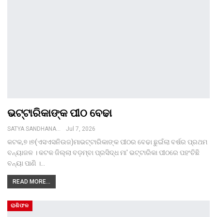
ଭଟ୍ଟାରିକାଙ୍କ ପୀଠ ବେଢା
SATYA SANDHANA DESK
Jul 7, 2026
କଟକ,୭।୭(ଏସଏସନିଉଜ)ମାଭଟ୍ଟାରିକାଙ୍କ ପୀଠର ବେଢା ଛୁଇଁଲା ବର୍ଷର ପ୍ରଥମ
ବନ୍ୟାଜଳ । କଟକ ଜିଲ୍ଲା ବଡ଼ମ୍ବା ପ୍ରସିଦ୍ଧ ମା' ଭଟ୍ଟାରିକା ପୀଠରେ ପହଂଚିଛି
ବନ୍ୟା ପାଣି ।…
READ MORE...
ରାଶିଫଳ