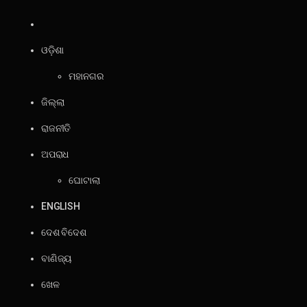
ଓଡ଼ିଶା
ମହାନଗର
ଜିଲ୍ଲା
ରାଜନୀତି
ଅପରାଧ
ଘୋଟାଲା
ENGLISH
ଦେଶ ବିଦେଶ
ବାଣିଜ୍ୟ
ଖେଳ