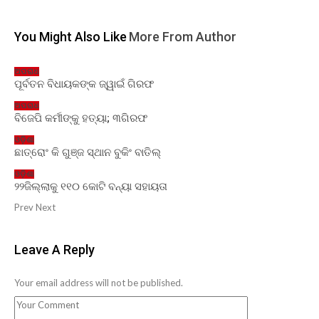
You Might Also Like
More From Author
ଅପରାଧ
ପୂର୍ବତନ ବିଧାୟକଙ୍କ ଜ୍ୱାଇଁ ଗିରଫ
ଅପରାଧ
ବିଜେପି କର୍ମୀଙ୍କୁ ହତ୍ୟା; ୩ଗିରଫ
ଓଡ଼ିଶା
ଛାତ୍ରୋଂ କି ଗୁଞ୍ଜ ସ୍ଥାନ ବୁକିଂ ବାତିଲ୍
ଓଡ଼ିଶା
୨୨ଜିଲ୍ଲାକୁ ୧୧୦ କୋଟି ବନ୍ୟା ସହାୟତା
Prev
Next
Leave A Reply
Your email address will not be published.