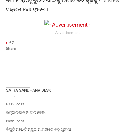
ନଦୀ ମଧ୍ୟରୁ ଦୁଇଟି ଗାଈକୁ ଉଧାର କରି କୂଳକୁ ଆଣିବାରେ
ସକ୍ଷମ ହୋଇଥିଲେ।
- Advertisement -
57
0
Share
SATYA SANDHANA DESK
Prev Post
ଭଟ୍ଟାରିକାଙ୍କ ପୀଠ ବେଢା
Next Post
ବିୟୁଟି ମହାନ୍ତି ମୃତ୍ୟୁ ମାମଲାରେ ବଡ଼ ଖୁଲାସା