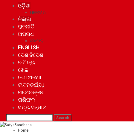
ଓଡ଼ିଶା
ମହାନଗର
ଜିଲ୍ଲା
ରାଜନୀତି
ଅପରାଧ
ଘୋଟାଲା
ENGLISH
ଦେଶ ବିଦେଶ
ବାଣିଜ୍ୟ
ଖେଳ
ଜଣା ଅଜଣା
ଜୀବନଚର୍ଯ୍ୟା
ମନୋରଞ୍ଜନ
ରାଶିଫଳ
ସତ୍ୟ ସନ୍ଧାନ
Home