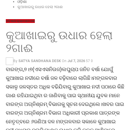
ଓଡ଼ିଶା
କୁଆଖାଇରୁ ଉଧାର ହେଲା ୨ଗାଈ
ଓଡ଼ିଶା
ଜିଲ୍ଲା
ମହାନଗର
କୁଆଖାଇରୁ ଉଧାର ହେଲା
୨ଗାଈ
By
SATYA SANDHANA DESK
On
Jul 7, 2026
57
0
ବାରଙ୍ଗ,୭।୭(ଏସଏସନିଉଜ)ଲଘୁଚାପ ଜନିତ ବର୍ଷା ଯୋଗୁଁ
କୁଆଖାଇ ନଦୀରେ ବର୍ଷା ଜଳ ବଢ଼ିବାରେ ଲାଗିଛି।ମଙ୍ଗଳବାର
ସକାଳୁ ଜଳସ୍ତର ଅଧିକ ବଢିଯିବାରୁ କୁଆଖାଇ ନଦୀ ପଠାରେ କିଛି
ଗାଈ ରହିଯାଇଥିବା ର ଜାଣିବାକୁ ପାଇ ସ୍ଥାନୀୟ ଯୁବକ ମାନେ
ବାରଙ୍ଗ ଅଗ୍ନିଶ୍ରମ୍ ବିଭାଗକୁ ସୂଚନା ଦେଇଥିଲେ।ଖବର ପାଇ
ବାରଙ୍ଗ ଅଗ୍ନିଶ୍ରମ ବିଭାଗ ଅଧିକାରୀ ପ୍ରକାଶ ପାତ୍ରଙ୍କ
ନେତୃତ୍ବରେ ୬ଜଣିଆ ଦଳ ମଙ୍ଗଳବାର ସକାଳେ କୁଆଖାଇ