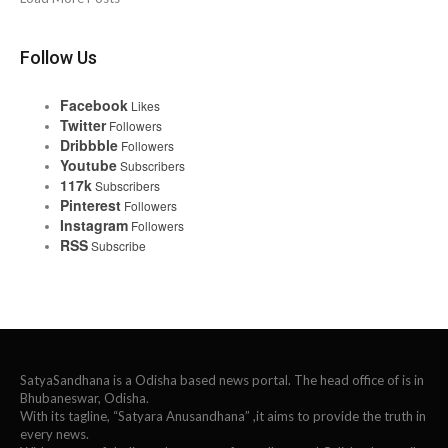
Follow Us
Facebook
Likes
Twitter
Followers
Dribbble
Followers
Youtube
Subscribers
117k
Subscribers
Pinterest
Followers
Instagram
Followers
RSS
Subscribe
SatyaSandhana is a Odisha based news portal. The head office of is in
Bhubaneswar, Odisha.
With its tagline, “Satyara Anusandhana” ,it aims to provide the truth in
every news.