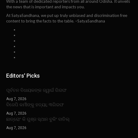
With a team of dedicated reporters from all around Odisha. It unveils
the news that is important and impacts you.
At SatyaSandhana, we put up truly unbiased and discrimination free
content to bring the facts to the table. –SatyaSandhana
Editors' Picks
ପୂର୍ବତନ ବିଧାୟକଙ୍କ ଜ୍ୱାଇଁ ଗିରଫ
Aug 7, 2026
ବିଜେପି କର୍ମୀଙ୍କୁ ହତ୍ୟା; ୩ଗିରଫ
Aug 7, 2026
ଛାତ୍ରୋଂ କି ଗୁଞ୍ଜ ସ୍ଥାନ ବୁକିଂ ବାତିଲ୍
Aug 7, 2026