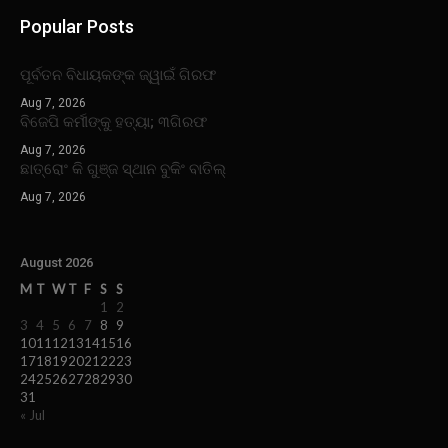
Popular Posts
ପୂର୍ବତନ ବିଧାୟକଙ୍କ ଜ୍ୱାଇଁ ଗିରଫ
Aug 7, 2026
ବିଜେପି କର୍ମୀଙ୍କୁ ହତ୍ୟା; ୩ଗିରଫ
Aug 7, 2026
ଛାତ୍ରୋଂ କି ଗୁଞ୍ଜ ସ୍ଥାନ ବୁକିଂ ବାତିଲ୍
Aug 7, 2026
August 2026
M
T
W
T
F
S
S
1
2
3
4
5
6
7
8
9
10
11
12
13
14
15
16
17
18
19
20
21
22
23
24
25
26
27
28
29
30
31
« Jul