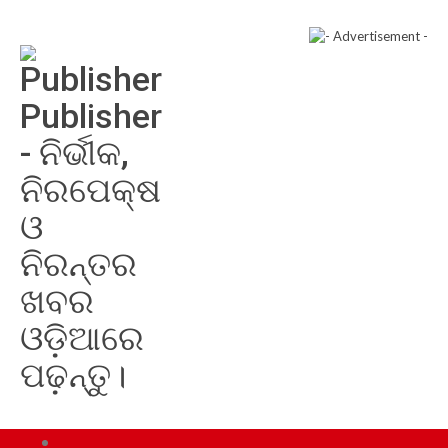
Publisher
- ନିର୍ଭୀକ,
ନିରପେକ୍ଷ
ଓ
ନିରନ୍ତର
ଖବର
ଓଡ଼ିଆରେ
ପଢ଼ନ୍ତୁ।