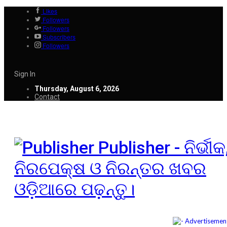
Likes
Followers
Followers
Subscribers
Followers
Sign In
Thursday, August 6, 2026
Contact
Publisher - ନିର୍ଭୀକ
ନିରପେକ୍ଷ ଓ ନିରନ୍ତର ଖବର
ଓଡ଼ିଆରେ ପଢ଼ନ୍ତୁ।