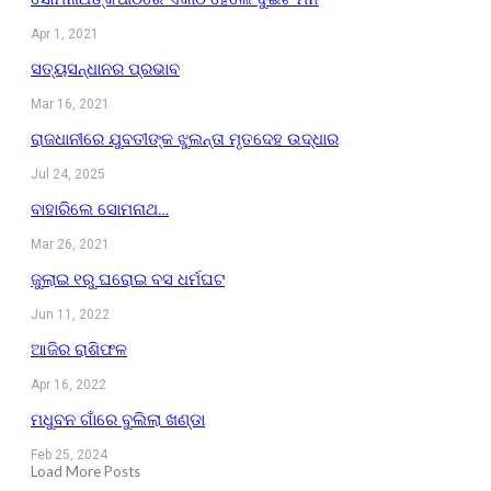
Apr 1, 2021
ସତ୍ୟସନ୍ଧାନର ପ୍ରଭାବ
Mar 16, 2021
ରାଜଧାନୀରେ ଯୁବତୀଙ୍କ ଝୁଲନ୍ତା ମୃତଦେହ ଉଦ୍ଧାର
Jul 24, 2025
ବାହାରିଲେ ସୋମନାଥ…
Mar 26, 2021
ଜୁଲାଇ ୧ରୁ ଘରୋଇ ବସ ଧର୍ମଘଟ
Jun 11, 2022
ଆଜିର ରାଶିଫଳ
Apr 16, 2022
ମଧୁବନ ଗାଁରେ ବୁଲିଲା ଖଣ୍ଡା
Feb 25, 2024
Load More Posts