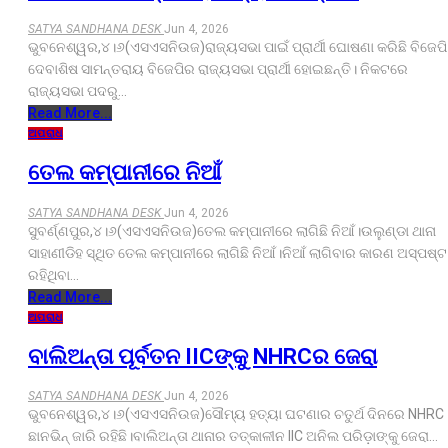
SATYA SANDHANA DESK
Jun 4, 2026
ଭୁବନେଶ୍ୱର,୪।୬(ଏସଏସନିଉଜ)ରାଜ୍ୟସଭା ପାଇଁ ପ୍ରାର୍ଥୀ ଘୋଷଣା କରିଛି ବିଜେପି
ଦେବାଶିଷ ସାମନ୍ତରାୟ ବିଜେପିର ରାଜ୍ୟସଭା ପ୍ରାର୍ଥୀ ହୋଇଛନ୍ତି। ନିକଟରେ
ରାଜ୍ୟସଭା ପଦରୁ…
Read More...
ଅପରାଧ
ତେଲ କମ୍ପାନୀରେ ନିଆଁ
SATYA SANDHANA DESK
Jun 4, 2026
ସୁବର୍ଣ୍ଣପୁର,୪।୬(ଏସଏସନିଉଜ)ତେଲ କମ୍ପାନୀରେ ଲାଗିଛି ନିଆଁ।ଉଲୁଣ୍ଡା ଥାନା
ସାହାଣୀଡିହ ସ୍ଥିତ ତେଲ କମ୍ପାନୀରେ ଲାଗିଛି ନିଆଁ।ନିଆଁ ଲାଗିବାର କାରଣ ଅସ୍ପଷ୍ଟ
ରହିଥିବା…
Read More...
ଅପରାଧ
ବାଲିଅନ୍ତା ପୂର୍ବତନ IICଙ୍କୁ NHRCର ଜେରା
SATYA SANDHANA DESK
Jun 4, 2026
ଭୁବନେଶ୍ୱର,୪।୬(ଏସଏସନିଉଜ)ସୌମ୍ୟ ହତ୍ୟା ଘଟଣାର ଚତୁର୍ଥ ଦିନରେ NHRC
ଛାନଭିନ୍ ଜାରି ରହିଛି।ବାଲିଅନ୍ତା ଥାନାର ତତ୍କାଳୀନ IIC ଅନିଲ ପରିଡ଼ାଙ୍କୁ ଜେରା…