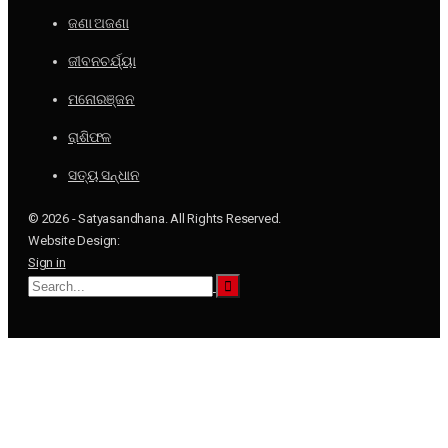
ଜଣା ଅଜଣା
ଜୀବନଚର୍ଯ୍ୟା
ମନୋରଞ୍ଜନ
ରାଶିଫଳ
ସତ୍ୟ ସନ୍ଧାନ
© 2026 - Satyasandhana. All Rights Reserved.
Website Design:
Sign in