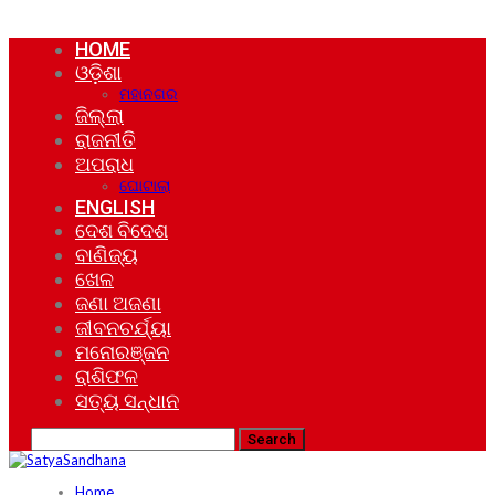
HOME
ଓଡ଼ିଶା
ମହାନଗର
ଜିଲ୍ଲା
ରାଜନୀତି
ଅପରାଧ
ଘୋଟାଲା
ENGLISH
ଦେଶ ବିଦେଶ
ବାଣିଜ୍ୟ
ଖେଳ
ଜଣା ଅଜଣା
ଜୀବନଚର୍ଯ୍ୟା
ମନୋରଞ୍ଜନ
ରାଶିଫଳ
ସତ୍ୟ ସନ୍ଧାନ
Home