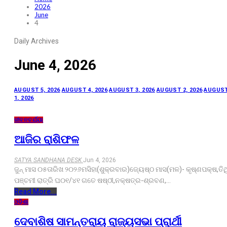
2026
June
4
Daily Archives
June 4, 2026
AUGUST 5, 2026
AUGUST 4, 2026
AUGUST 3, 2026
AUGUST 2, 2026
AUGUS
1, 2026
ଜୀବନଚର୍ଯ୍ୟା
ଆଜିର ରାଶିଫଳ
SATYA SANDHANA DESK
Jun 4, 2026
ଜୁନ୍ ମାସ ୦୫ତାରିଖ ୨୦୨୬ମସିହା(ଶୁକ୍ରବାର)ଜ୍ୟେଷ୍ଠ ମାସ(ମଳ)- କୃଷ୍ଣପକ୍ଷ,ତିଥ
ପଞ୍ଚମୀ ରାତ୍ରି ଘ୦୧/୪୧ ଗତେ ଷଷ୍ଠୀ,ନକ୍ଷତ୍ର-ଶ୍ରବଣ,…
Read More...
ଓଡ଼ିଶା
ଦେବାଶିଷ ସାମନ୍ତରାୟ ରାଜ୍ୟସଭା ପ୍ରାର୍ଥୀ