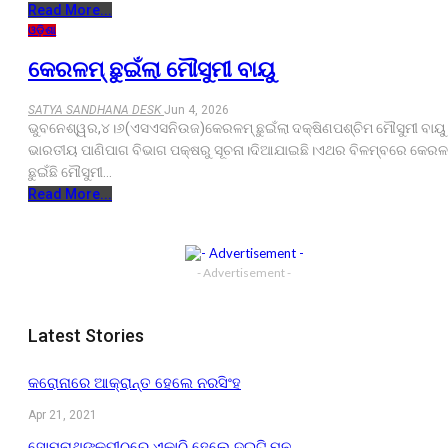
Read More...
ଓଡ଼ିଶା
କେରଳମ୍ ଛୁଇଁଲା ମୌସୁମୀ ବାୟୁ
SATYA SANDHANA DESK
Jun 4, 2026
ଭୁବନେଶ୍ୱର,୪।୬(ଏସଏସନିଉଜ)କେରଳମ୍ ଛୁଇଁଲା ଦକ୍ଷିଣପଶ୍ଚିମ ମୌସୁମୀ ବାୟୁ
ଭାରତୀୟ ପାଣିପାଗ ବିଭାଗ ପକ୍ଷରୁ ସୂଚନା।ଦିଆଯାଇଛି।ଏଥର ବିଳମ୍ବରେ କେରଳମ
ଛୁଇଁଛି ମୌସୁମୀ…
Read More...
- Advertisement -
Latest Stories
କରୋନାରେ ଆକ୍ରାନ୍ତ ହେଲେ ନରସିଂହ
Apr 21, 2021
ସୋମନାଥଙ୍କପୀଠରେ ଏକାଠି ହେଲେ ଦୁଇଟି ମନ