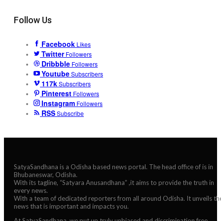
Follow Us
Facebook
Likes
Twitter
Followers
Dribbble
Followers
Youtube
Subscribers
117k
Subscribers
Pinterest
Followers
Instagram
Followers
RSS
Subscribe
SatyaSandhana is a Odisha based news portal. The head office of is in
Bhubaneswar, Odisha.
With its tagline, “Satyara Anusandhana” ,it aims to provide the truth in
every news.
With a team of dedicated reporters from all around Odisha. It unveils th
news that is important and impacts you.
At SatyaSandhana, we put up truly unbiased and discrimination free