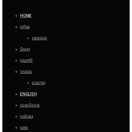
HOME
ଓଡ଼ିଶା
ମହାନଗର
ଜିଲ୍ଲା
ରାଜନୀତି
ଅପରାଧ
ଘୋଟାଲା
ENGLISH
ଦେଶ ବିଦେଶ
ବାଣିଜ୍ୟ
ଖେଳ