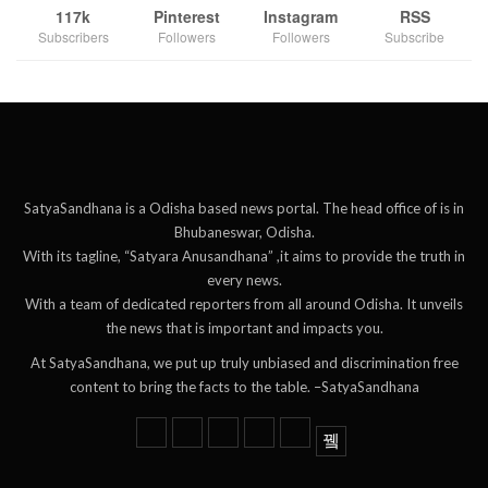
117k
Pinterest
Instagram
RSS
Subscribers
Followers
Followers
Subscribe
SatyaSandhana is a Odisha based news portal. The head office of is in
Bhubaneswar, Odisha.
With its tagline, “Satyara Anusandhana” ,it aims to provide the truth in
every news.
With a team of dedicated reporters from all around Odisha. It unveils
the news that is important and impacts you.
At SatyaSandhana, we put up truly unbiased and discrimination free
content to bring the facts to the table. –SatyaSandhana