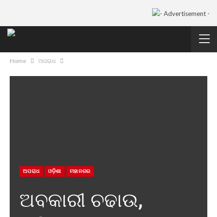
Home
ଅପରାଧ
ଅପରାଧ
ଓଡ଼ିଶା
ମହାନଗର
ଅବକାରୀ ଚଢାଉ,