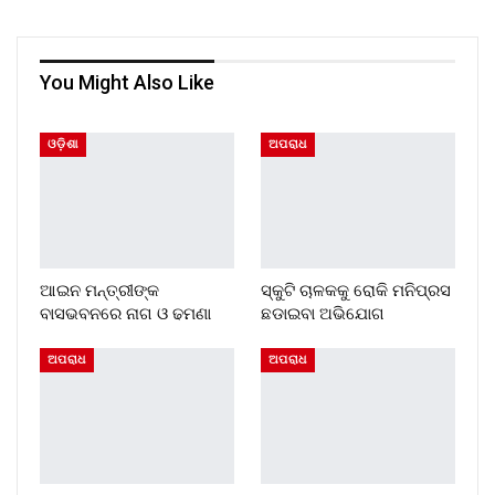
You Might Also Like
ଓଡ଼ିଶା
ଅପରାଧ
ଆଇନ ମନ୍ତ୍ରୀଙ୍କ
ସ୍କୁଟି ଚାଳକକୁ ରୋକି ମନିପ୍ରସ
ବାସଭବନରେ ନାଗ ଓ ଢମଣା
ଛଡାଇବା ଅଭିଯୋଗ
ଅପରାଧ
ଅପରାଧ