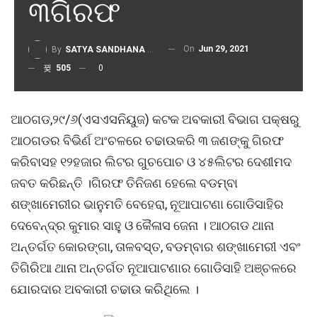
୩ଗିରଫ
On
Jun 29, 2021
By
SATYA SANDHANA DESK
505
0
ଆଠଗଡ,୨୯/୬(ଏସଏସନିୟୁଜ) କଟକ ଅବକାରୀ ବିଭାଗ ପକ୍ଷରୁ
ଆଠଗଡର ବିଭିର୍ଣ ଅଂଚଳରେ ଚଢାଉକରି ୩ ଜଣଙ୍କୁ ଗିରଫ
କରିବାସହ ୧୨ହଜାର ଲିଟର ଗୁଚପୋଚ ଓ ୪୫ଲିଟର ଦେଶୀମଦ
ଜବତ କରିଛନ୍ତି ।ଗିରଫ ତିନିଜଣ ହେଲେ ବଡମ୍ବା
ଶଙ୍ଖାମେରୀର ଭାନୁମତି ବେହେରା, ନୂଆପାଟଣା ଗୋଡିସାହିର
ଦେବେନ୍ଦ୍ର କୁମାର ସାହୁ ଓ କୈଳାସ ଜେନା । ଆଠଗଡ ଥାନା
ଅନ୍ତର୍ଗତ କୋରଙ୍ଗା, ତାଳବସ୍ତ, ବଡମ୍ବାର ଶଙ୍ଖାମେରୀ ଏବଂ
ତିଗିରିଆ ଥାନା ଅନ୍ତର୍ଗତ ନୂଆପାଟଣାର ଗୋଡିସାହି ଅଞ୍ଚଳରେ
ଯୋରଦାର ଅବକାରୀ ଚଢାଉ କରିଥିଲେ ।