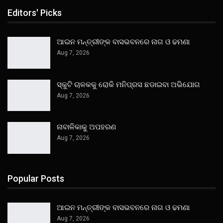
Editors' Picks
ଆଇନ ମନ୍ତ୍ରୀଙ୍କ ବାସଭବନରେ ନାଗ ଓ ଢମଣା
Aug 7, 2026
ସ୍କୁଟି ଚାଳକକୁ ରୋକି ମନିପ୍ରସ ଛଡାଇବା ଅଭିଯୋଗ
Aug 7, 2026
ନାବାଳିକାକୁ ଅପହରଣ
Aug 7, 2026
Popular Posts
ଆଇନ ମନ୍ତ୍ରୀଙ୍କ ବାସଭବନରେ ନାଗ ଓ ଢମଣା
Aug 7, 2026