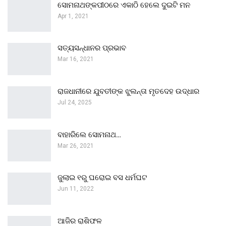
ସୋମନାଥଙ୍କପୀଠରେ ଏକାଠି ହେଲେ ଦୁଇଟି ମନ
Apr 1, 2021
ସତ୍ୟସନ୍ଧାନର ପ୍ରଭାବ
Mar 16, 2021
ରାଜଧାନୀରେ ଯୁବତୀଙ୍କ ଝୁଲନ୍ତା ମୃତଦେହ ଉଦ୍ଧାର
Jul 24, 2025
ବାହାରିଲେ ସୋମନାଥ…
Mar 26, 2021
ଜୁଲାଇ ୧ରୁ ଘରୋଇ ବସ ଧର୍ମଘଟ
Jun 11, 2022
ଆଜିର ରାଶିଫଳ