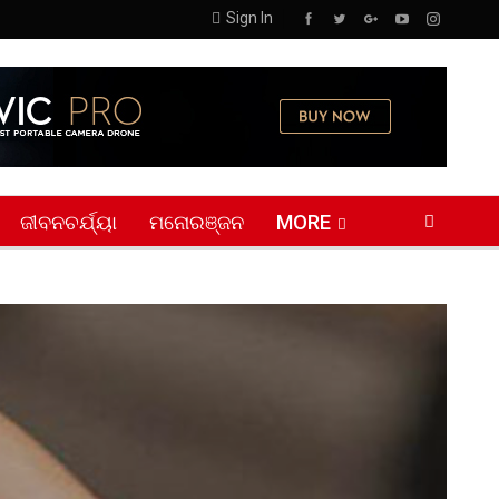
Sign In
ଜୀବନଚର୍ଯ୍ୟା
ମନୋରଞ୍ଜନ
MORE