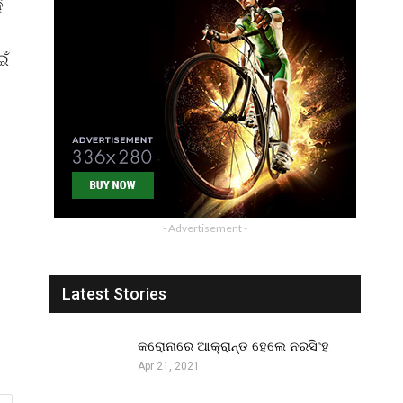
ଁ
ଇଁ
- Advertisement -
Latest Stories
କରୋନାରେ ଆକ୍ରାନ୍ତ ହେଲେ ନରସିଂହ
Apr 21, 2021