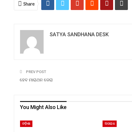
Share
SATYA SANDHANA DESK
PREV POST
ହେବ ମାରାଥନ ଜେରା
You Might Also Like
ଓଡ଼ିଶା
ଅପରାଧ