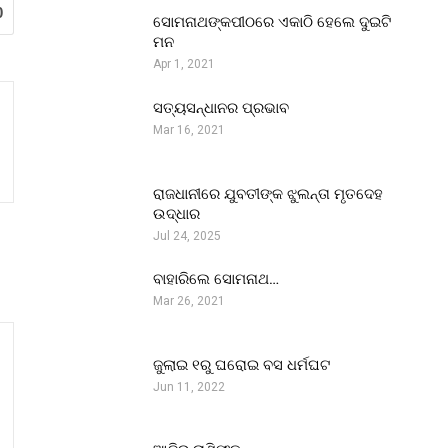
0
ସୋମନାଥଙ୍କପୀଠରେ ଏକାଠି ହେଲେ ଦୁଇଟି
ମନ
Apr 1, 2021
ସତ୍ୟସନ୍ଧାନର ପ୍ରଭାବ
Mar 16, 2021
ରାଜଧାନୀରେ ଯୁବତୀଙ୍କ ଝୁଲନ୍ତା ମୃତଦେହ
ଉଦ୍ଧାର
Jul 24, 2025
ବାହାରିଲେ ସୋମନାଥ…
Mar 26, 2021
ଜୁଲାଇ ୧ରୁ ଘରୋଇ ବସ ଧର୍ମଘଟ
Jun 11, 2022