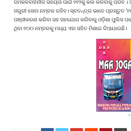
ଦମକଳବାହିନୀର ସହୟତା ପାଇଁ ୧୧୨କୁ କଲ କରିବାକୁ ପଡିବ । 
ଜରୁରୀ ସେବା ନମ୍ବର ରହିବ। ସ୍ବତନ୍ତ୍ର ଭାବେ ପ୍ରସ୍ତୁତ ‘
ପଞ୍ଜୀକରଣ କରିବା ସହ ସ‌ହଯୋଗ କରିବାକୁ ଓଡ଼ିଶା ପୁଲିସ ପକ
ଥିବା ୧୦୦ ନମ୍ବରକୁ ମଧ୍ୟ ଏହା ସହିତ ମିଶାଇ ଦିଆଯାଇଛି।
- 