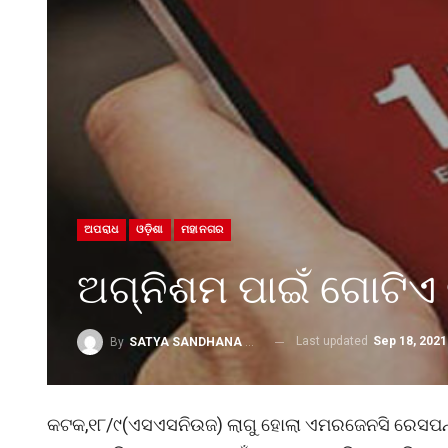
ଅପରାଧ
ଓଡ଼ିଶା
ମହାନଗର
ଅଗ୍ନିଶମ ପାଇଁ ଗୋଟିଏ
Last updated
Sep 18, 2021
By
SATYA SANDHANA DESK
କଟକ,୧୮/୯(ଏସଏସନିଉଜ) ଲାଗୁ ‌ହୋଲା ଏମରଜେନସି ରେସପନ