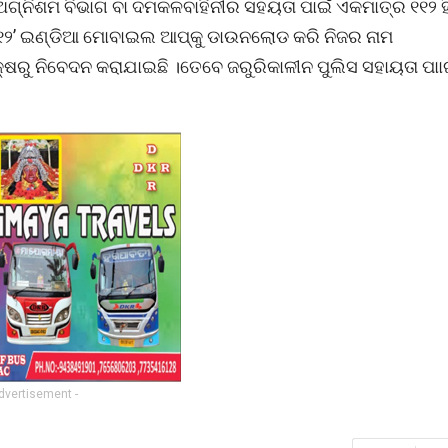
ଅଗ୍ନିଶମ ବିଭାଗ ବା ଦମକଳବାହିନୀର ସହୟତା ପାଇଁ ଏକମାତ୍ର ୧୧୨ ହି
୧୧୨’ ଇଣ୍ଡିଆ ମୋବାଇଲ ଆପ୍‌କୁ ଡାଉନଲୋଡ କରି ନିଜର ନାମ
୍ଷରୁ ନିବେଦନ କରାଯାଇଛି ।ତେବେ ଜରୁରିକାଳୀନ ପୁଲିସ ସହାୟତା ପାା
Advertisement -