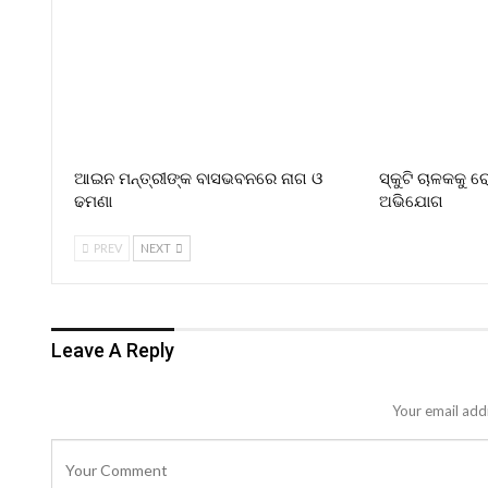
ଆଇନ ମନ୍ତ୍ରୀଙ୍କ ବାସଭବନରେ ନାଗ ଓ
ସ୍କୁଟି ଚାଳକକୁ 
ଢମଣା
ଅଭିଯୋଗ
PREV
NEXT
Leave A Reply
Your email addr