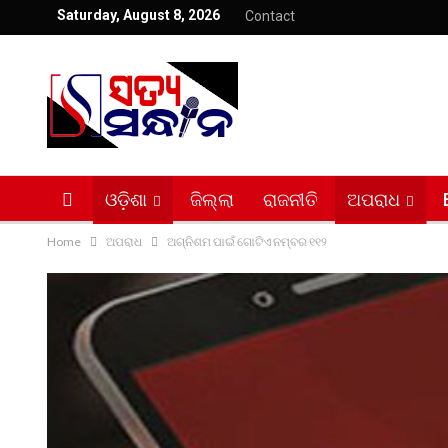
Saturday, August 8, 2026
Contact
ଓଡ଼ିଶା
ଜିଲ୍ଲା
ରାଜନୀତି
ଅପରାଧ
Home
ଅପରାଧ
ଅଗ୍ନିଶମ ପାଇଁ ଗୋଟିଏ ନମ୍ବର ୧୧୨