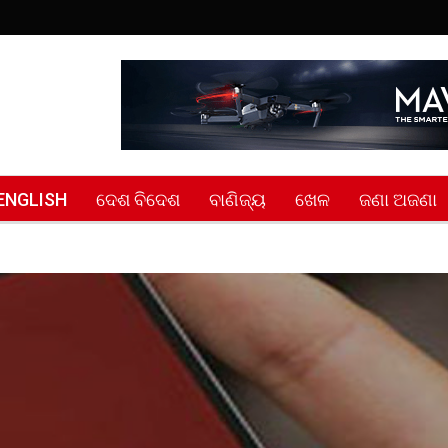
ENGLISH
ଦେଶ ବିଦେଶ
ବାଣିଜ୍ୟ
ଖେଳ
ଜଣା ଅଜଣା