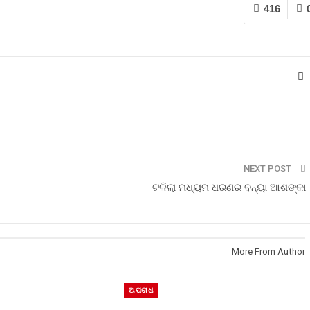
416
NEXT POST
ଟଳିଲା ମଧ୍ୟମ ଧରଣର ବନ୍ୟା ଆଶଙ୍କା
More From Author
ଅପରାଧ