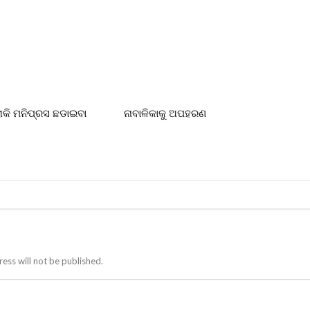
ରୋକି ମନିପ୍ରସ ଛଡାଇବା
ନାବାଳିକାକୁ ଅପହରଣ
ess will not be published.