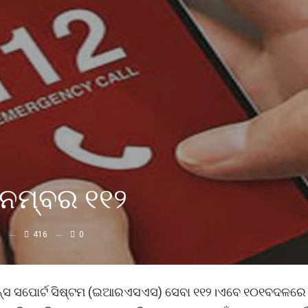
 ନମ୍ବର ୧୧୨
416
0
୍‌ସ ସପୋର୍ଟ ସିଷ୍ଟମ (ଇଆରଏସଏସ) ସେବା ୧୧୨।ଏବେ ୧୦୧ବଦଳରେ