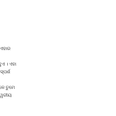
 ଏହାର
ୁଏ । ଏହା
୍ପର୍ଶ
ଳେ ତୁମେ
ଶ୍ୱରୀୟ