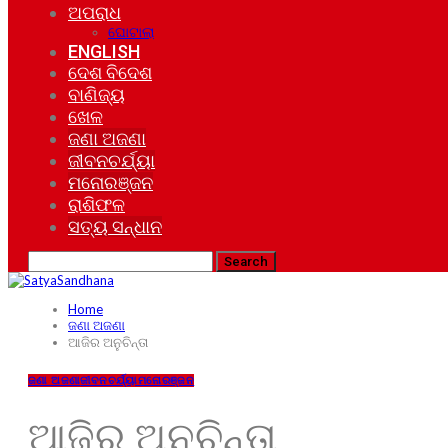
ଅପରାଧ
ଘୋଟାଲା
ENGLISH
ଦେଶ ବିଦେଶ
ବାଣିଜ୍ୟ
ଖେଳ
ଜଣା ଅଜଣା
ଜୀବନଚର୍ଯ୍ୟା
ମନୋରଞ୍ଜନ
ରାଶିଫଳ
ସତ୍ୟ ସନ୍ଧାନ
Home
ଜଣା ଅଜଣା
ଆଜିର ଅନୁଚିନ୍ତା
ଜଣା ଅଜଣା
ଜୀବନଚର୍ଯ୍ୟା
ମନୋରଞ୍ଜନ
ଆଜିର ଅନୁଚିନ୍ତା