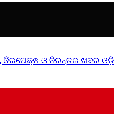
ୀକ, ନିରପେକ୍ଷ ଓ ନିରନ୍ତର ଖବର ଓଡ଼