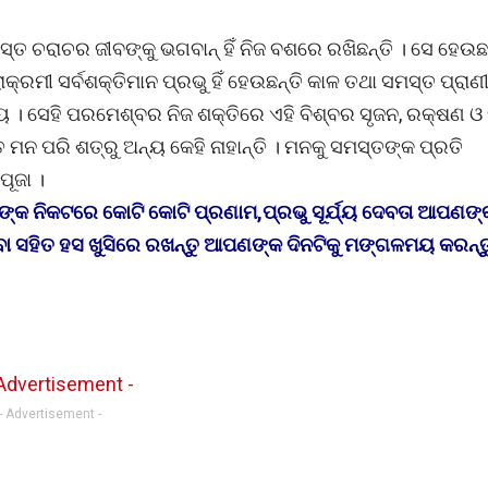
୍ତ ଚରାଚର ଜୀବଙ୍କୁ ଭଗବାନ୍ ହିଁ ନିଜ ବଶରେ ରଖିଛନ୍ତି । ସେ ହେଉଛନ
ରମୀ ସର୍ବଶକ୍ତିମାନ ପ୍ରଭୁ ହିଁ ହେଉଛନ୍ତି କାଳ ତଥା ସମସ୍ତ ପ୍ରା
ୟ । ସେହି ପରମେଶ୍ବର ନିଜ ଶକ୍ତିରେ ଏହି ବିଶ୍ବର ସୃଜନ, ରକ୍ଷଣ ଓ
ତ ମନ ପରି ଶତ୍ରୁ ଅନ୍ୟ କେହି ନାହାନ୍ତି । ମନକୁ ସମସ୍ତଙ୍କ ପ୍ରତି
ପୂଜା ।
ବତା ଙ୍କ ନିକଟରେ କୋଟି କୋଟି ପ୍ରଣାମ,ପ୍ରଭୁ ସୂର୍ଯ୍ୟ ଦେବତା ଆପଣଙ
ବା ସହିତ ହସ ଖୁସିରେ ରଖନ୍ତୁ ଆପଣଙ୍କ ଦିନଟିକୁ ମଙ୍ଗଳମୟ କରନ୍ତ
- Advertisement -