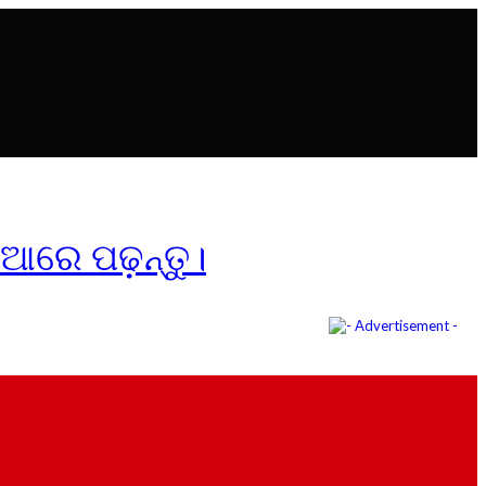
ିଆରେ ପଢ଼ନ୍ତୁ।