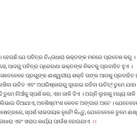
େଉଛି ଯେ ପବିତ୍ର ଚିନ୍ତାଧାରା ଭକ୍ତଙ୍କ ମନରେ ପ୍ରବେଶ କରୁ ।
େ, ପାଦରୁ ପବିତ୍ର ପ୍ରେରଣା ଭକ୍ତଙ୍କ ନିକଟକୁ ପ୍ରବାହିତ ହୁଏ ।
ସେତେବେଳେ ପ୍ରଭୁଙ୍କ ଈଶ୍ୱରୀୟ ଶକ୍ତି ତାଙ୍କ ଆଡକୁ ପ୍ରବାହିତ ହ
ିବା ଉଚିତ ଏବଂ ଅପରିଷ୍କାରରୁ ଦୂରେଇ ରହିବା ଉଚିତ୍! ତୁମେ ଯାହା ସ
ୁମେ ନିଆଁକୁ ସ୍ପର୍ଶ କର, ଏହା ଜାଳି ଦିଏ । ଅଗ୍ନି ଲୁହାକୁ ମଧ୍ୟ ଜାଳି
ଆଁ ଲିଭାଇ ଦିଆଯାଏ, ଅବଶିଷ୍ଟାଂଶ କେବଳ ଅଙ୍ଗାର ଅଟେ । ଯେତେବେ
ଷେତ୍ରରେ, ସ୍ପର୍ଶ ଲାଭଦାୟକ ନୁହେଁ! କିନ୍ତୁ, ଯେତେବେଳେ ତୁମେ ଈ
୍ତାଧାରା ଏବଂ ଖରାପ କାର୍ଯ୍ୟ ପାଉଁଶ ହୋଇଯାଏ
।।