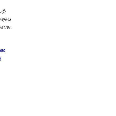
୍ତି
ଣୀଙ୍କର
 ସଂହାର
୍କର
ୁ