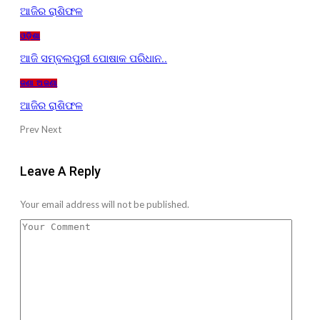
ଆଜିର ରାଶିଫଳ
ଓଡ଼ିଶା
ଆଜି ସମ୍ବଲପୁରୀ ପୋଷାକ ପରିଧାନ..
ଜଣା ଅଜଣା
ଆଜିର ରାଶିଫଳ
Prev
Next
Leave A Reply
Your email address will not be published.