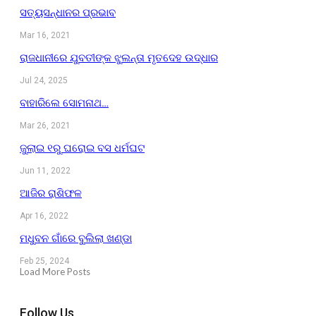
ସତ୍ୟସନ୍ଧାନର ପ୍ରଭାବ
Mar 16, 2021
ରାଜଧାନୀରେ ଯୁବତୀଙ୍କ ଝୁଲନ୍ତା ମୃତଦେହ ଉଦ୍ଧାର
Jul 24, 2025
ବାହାରିଲେ ସୋମନାଥ…
Mar 26, 2021
ଜୁଲାଇ ୧ରୁ ଘରୋଇ ବସ ଧର୍ମଘଟ
Jun 11, 2022
ଆଜିର ରାଶିଫଳ
Apr 16, 2022
ମଧୁବନ ଗାଁରେ ବୁଲିଲା ଖଣ୍ଡା
Feb 25, 2024
Load More Posts
Follow Us