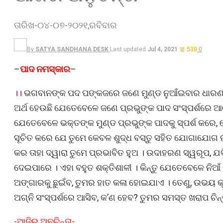
ତାରିଖ-୦୪-୦୭-୨୦୨୧,ରବିବାର
By
SATYA SANDHANA DESK
Last updated
Jul 4, 2021
530
0
–
ପାଦ
ନମସ୍କାର
–
।।
ଭଗବାନଙ୍କ ପଦ ପଙ୍କଜରେ ଜଣେ ମୁଣ୍ଡ ନୁଆଁଇବାର ଧାରଣା ହ
ଅର୍ଥ ହେଉଛି ଯେତେବେଳେ ଜଣେ ପ୍ରଭୁଙ୍କ ପାଦ ସଂସ୍ପର୍ଶରେ ଆସ
ଯେତେବେଳେ ଭକ୍ତଙ୍କ ମୁଣ୍ଡ ପ୍ରଭୁଙ୍କ ପାଦକୁ ସ୍ପର୍ଶ କରେ, 
ସୂଚିତ କରେ ଯେ ତୁମେ କେବଳ ଶୁଦ୍ଧ ବସ୍ତୁ ସହିତ ଯୋଗାଯୋଗ ରଖ
କର ତାହା ଦ୍ୱାରା ତୁମେ ପ୍ରଭାବିତ ହୁଅ । ଉଦାହରଣ ସ୍ୱରୂପ, ଯଦି ତ
ଦେଇପାରେ । ଏହା ବହୁତ ଶକ୍ତିଶାଳୀ । କିନ୍ତୁ ଯେତେବେଳେ ନି
ଅଙ୍ଗାରକୁ ଛୁଇଁବ, ତୁମର ହାତ କଳା ହୋଇଯାଏ । ତେଣୁ, ଉଭୟ କ୍
ଅଗ୍ନି ସଂସ୍ପର୍ଶରେ ଆସିବ, କ’ଣ ହେବ? ତୁମର ସମସ୍ତ ଖରାପ ଚିନ
-ଆଜିର ଅନୁଚିନ୍ତା-