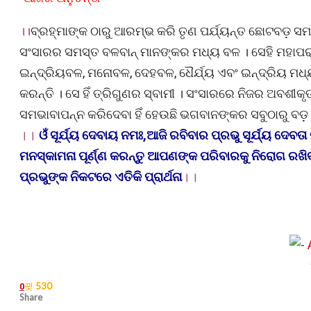
।।
ବ୍ରହ୍ମାଙ୍କ ଠାରୁ ଆରମ୍ଭ କରି ତୃଣ ପର୍ଯ୍ୟନ୍ତ ଛୋଟବଡ଼ ସମସ
ସଂସାରର ସମସ୍ତ ବଳବାନ୍ ମାନଙ୍କର ମଧ୍ୟ ବଳ । ସେହି ମହାପରାକ୍
ଇନ୍ଦ୍ରିୟବଳ, ମନୋବଳ, ଦେହବଳ, ଧୈର୍ଯ୍ୟ ଏବଂ ଇନ୍ଦ୍ରିୟ ମଧ୍
କରନ୍ତି । ସେ ହିଁ ତ୍ରିଗୁଣର ସ୍ବାମୀ । ସଂସାରରେ ନିଜର ଅବଶୀକୃ
ସମଭାବାପନ୍ନ କରିଦେବା ହିଁ ହେଉଛି ଭଗବାନଙ୍କର ସବୁଠାରୁ ବଡ଼ 
।।
ଓଁ ସୂର୍ଯ୍ୟ ଦେବାୟ ନମଃ,ଆଜି ରବିବାର ପ୍ରଭୁ ସୂର୍ଯ୍ୟ ଦେ
ମନସ୍କାମନା ପୂର୍ଣ୍ଣ କରନ୍ତୁ ଆପଣଙ୍କ ପରିବାରକୁ ନିରୋଗ ରଖି
ପ୍ରଭୁଙ୍କ ନିକଟରେ ଏତିକି ପ୍ରାର୍ଥନା
।।
530
0
Share