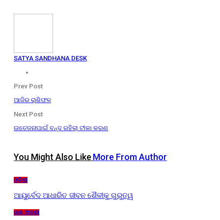
SATYA SANDHANA DESK
Prev Post
ଆଜିର ରାଶିଫଳ
Next Post
ଉତେଜନାପାଇଁ ବନ୍ଦ ରହିଲା ଟୀକା କରଣ
You Might Also Like
More From Author
ଓଡ଼ିଶା
ଆୟୁର୍ବେଦ ଆଧାରିତ ଜୀବନ ଶୈଳୀକୁ ଗୁରୁତ୍ୱ
ଜଣା ଅଜଣା