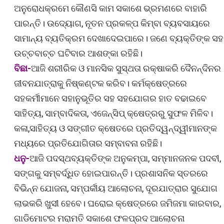
ଅନୁରୋଧକ୍ରମେ କୌଣସି କାମ ସକାଶେ ଭ୍ରମଣରେ ବାହାରି
ପାରନ୍ତି। ଉଦ୍ୟୋଗ, ନୂତନ ପ୍ରକଳ୍ପ କିମ୍ବା ବ୍ୟବସାୟରେ
ସାମାନ୍ୟ ବ୍ୟତିକ୍ରମ ଦେଖାଦେଇପାରେ। ଜଣେ ବ୍ୟକ୍ତିଙ୍କ ସହ
ଉଚ୍ଚବାଚ୍ଚ ଘଟିବାର ଆଶଙ୍କା ରହିଛି।
ବିଛା-
ଆଜି ଶରୀରିକ ଓ ମାନସିକ ସୁସ୍ଥତା ରକ୍ଷାକରି ଦୈନନ୍ଦିନର
ଜୀବନଯାତ୍ରାକୁ ନିଷ୍କଣ୍ଟକ କରିବ। କର୍ମକ୍ଷେତ୍ରରେ
ସହକର୍ମୀମାନେ ସହାନୁଭୂତିର ସହ ସହଯୋଗର ହାତ ବଢାଇବେ
ସାହିତ୍ୟ, ସାମ୍ବାଦିକତା, ଏଜେନ୍ସିପ୍ କ୍ଷେତ୍ରରୁ ସୁଫଳ ମିଳିବ।
କଳା,ସାହିତ୍ୟ ଓ ସଙ୍ଗୀତ କ୍ଷେତରେ ପ୍ରତିଦ୍ୱନ୍ଦ୍ୱୀମାନଙ୍କ
ମଧ୍ୟରେ ପ୍ରତିଯୋଗିତାର ସମ୍ବାବନା ରହିଛି।
ଧନୁ-
ଆଜି ପଦସ୍ଥବ୍ୟକ୍ତିଙ୍କ ଅନୁକମ୍ପା, ସମ୍ମାନଜନକ ପଦବୀ,
ସଙ୍ଗକୁ ସମ୍ବର୍ଦ୍ଧିତ ହୋଇପାରନ୍ତି। ପ୍ରଶାସନିକ ସ୍ତରରେ
ବିଭିନ୍ନ ଯୋଜନା, ସମ୍ପର୍କୀୟ ଆଲୋଚନା, ଦୂରଯାତ୍ରାର ସୁଯୋଗ
ଲାଭକରି ଖୁସୀ ହେବେ। ଘରୋଇ କ୍ଷେତ୍ରରେ ଜମିଜମା କାରବାର,
ଗାଡିମୋଟର ମରାମତି ସକାଶେ ଫଳପ୍ରଦ ଆଲୋଚନା