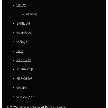
ଅପରାଧ
ଘୋଟାଲା
ENGLISH
ଦେଶ ବିଦେଶ
ବାଣିଜ୍ୟ
ଖେଳ
ଜଣା ଅଜଣା
ଜୀବନଚର୍ଯ୍ୟା
ମନୋରଞ୍ଜନ
ରାଶିଫଳ
ସତ୍ୟ ସନ୍ଧାନ
© 2026 - Satyasandhana. All Rights Reserved.