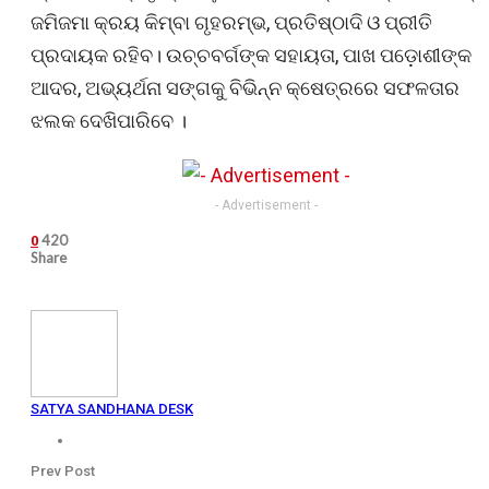
ଜମିଜମା କ୍ରୟ କିମ୍ବା ଗୃହରମ୍ଭ, ପ୍ରତିଷ୍ଠାଦି ଓ ପ୍ରୀତି
ପ୍ରଦାୟକ ରହିବ। ଉଚ୍ଚବର୍ଗଙ୍କ ସହାୟତା, ପାଖ ପଡ଼ୋଶୀଙ୍କ
ଆଦର, ଅଭ୍ୟର୍ଥନା ସଙ୍ଗକୁ ବିଭିନ୍ନ କ୍ଷେତ୍ରରେ ସଫଳତାର
ଝଲକ ଦେଖିପାରିବେ ।
- Advertisement -
420
0
Share
SATYA SANDHANA DESK
Prev Post