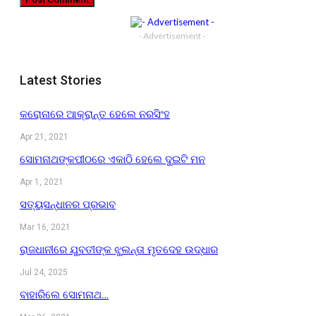
- Advertisement -
Latest Stories
କରୋନାରେ ଆକ୍ରାନ୍ତ ହେଲେ ନରସିଂହ
Apr 21, 2021
ସୋମନାଥଙ୍କପୀଠରେ ଏକାଠି ହେଲେ ଦୁଇଟି ମନ
Apr 1, 2021
ସତ୍ୟସନ୍ଧାନର ପ୍ରଭାବ
Mar 16, 2021
ରାଜଧାନୀରେ ଯୁବତୀଙ୍କ ଝୁଲନ୍ତା ମୃତଦେହ ଉଦ୍ଧାର
Jul 24, 2025
ବାହାରିଲେ ସୋମନାଥ…