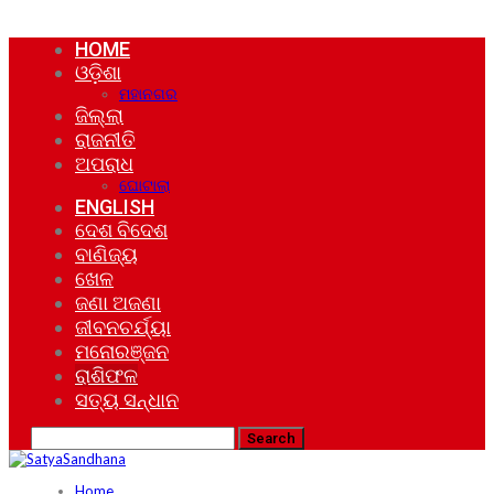
HOME
ଓଡ଼ିଶା
ମହାନଗର
ଜିଲ୍ଲା
ରାଜନୀତି
ଅପରାଧ
ଘୋଟାଲା
ENGLISH
ଦେଶ ବିଦେଶ
ବାଣିଜ୍ୟ
ଖେଳ
ଜଣା ଅଜଣା
ଜୀବନଚର୍ଯ୍ୟା
ମନୋରଞ୍ଜନ
ରାଶିଫଳ
ସତ୍ୟ ସନ୍ଧାନ
Home