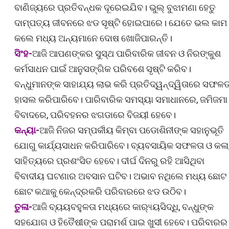
ବାଣିଜ୍ୟରେ ପ୍ରତିବନ୍ଧକ ଦୂରେଇଯିବ। ଭୁଲ୍ ବୁଝାମଣା ହେତୁ
ଦାମ୍ପତ୍ୟ ଜୀବନରେ ଝଡ ସୃଷ୍ଟି ହୋଇପାରେ। ଯେତେ ଭଲ କାମ
କଲେ ମଧ୍ୟ ଅନ୍ୟମାନେ ଦୋଷ ଖୋଜିପାରନ୍ତି।
ସିଂହ-
ଆଜି ଆପଣଙ୍କର ସୁସ୍ଥ ପାରିବାରିକ ଜୀବନ ଓ ନିରଙ୍କୁଶ
କର୍ମସାଧନ ପାଇଁ ଆନୁସଙ୍ଗିକ ପରିବଶେ ସୃଷ୍ଟି କରିବ।
ବନ୍ଧୁମାନଙ୍କ ସାହାଯ୍ୟ ଲାଭ କରି ପ୍ରତିଦ୍ୱନ୍ଦ୍ୱିତାରେ ସଫଳତ
ହାସଲ କରିପାରିବେ। ପାରିବାରିକ ସମସ୍ୟା ସମାଧାନରେ, ଜମିଜମା
ବିବାଦରେ, ପରିବହନର ଝଗଡାରେ ବିଜୟୀ ହେବେ।
କନ୍ୟା-
ଆଜି ନିଜର ସମ୍ପର୍କୀୟ କିମ୍ବା ପଡୋଶିନୀଙ୍କ ସହାନୁଭୂତି
ଯୋଗୁ କାର୍ଯ୍ୟସାଧନ କରିପାରିବେ। ବ୍ୟବସାୟିକ ସଫଳତା ଓ କଳା
ସାହିତ୍ୟରେ ପ୍ରଶଂସିତ ହେବେ। ଦୀର୍ଘ ଦିନରୁ ରହି ଆସିଥିବା
ବିବାଦୀୟ ଘଟଣାର ଅବସାନ ଘଟିବ। ଅଭାବ ନଥିଲେ ମଧ୍ୟ ଛୋଟ
ଛୋଟ କଥାକୁ କେନ୍ଦ୍ରକରି ପରିବାରରେ ଝଡ ଉଠିବ।
ତୁଳା-
ଆଜି ବ୍ୟୟବହୁଳତା ମଧ୍ୟରେ କାର‌୍ୟ୍ୟସିଦ୍ଧି, ବନ୍ଧୁଙ୍କ
ସହଯୋଗ ଓ ହିତୈଷୀଙ୍କ ପରାମର୍ଶ ପାଇ ଖୁସୀ ହେବେ। ପରିବାରର