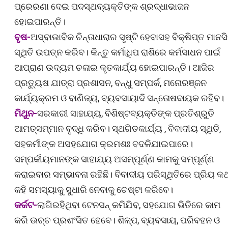
ପ୍ରେରଣା ଦେଇ ପଦସ୍ଥବ୍ୟକ୍ତିଙ୍କ ଶ୍ରଦ୍ଧାଭାଜନ
ହୋଇପାରନ୍ତି।
ବୃଷ-
ଅସ୍ବାଭାବିକ ଚିନ୍ତାଧାରାର ସୃଷ୍ଟି ହେବାସହ ବିକ୍ଷିପ୍ତ ମାନସ
ସ୍ଥିତି ଉପତ୍ନ କରିବ। କିନ୍ତୁ କର୍ମାଧିପ ରାଶିରେ କର୍ମସାଧନ ପାଇଁ
ଆପ୍ରାଣ ଉଦ୍ୟମ ଚଳାଇ କୃତକାର୍ଯ୍ୟ ହୋଇପାରନ୍ତି। ଆଜିର
ପ୍ରତ୍ୟୁଷ ଯାତ୍ରା ପ୍ରଶାସନ, ବନ୍ଧୁ ସମ୍ପର୍କ, ମନୋରଞ୍ଜନ
କାର୍ଯ୍ୟକ୍ରମ ଓ ବାଣିଜ୍ୟ, ବ୍ୟବସାୟାଦି ସନ୍ତୋଷଦାୟକ ରହିବ।
ମିଥୁନ-
ସରକାରୀ ସାହାଯ୍ୟ, ବିଶିଷ୍ଟବ୍ୟକ୍ତିଙ୍କ ପ୍ରତିଶ୍ରୁତି
ଆମତ୍ସମ୍ମାନ ବୃଦ୍ଧି କରିବ। ସ୍ଥଗିତକାର୍ଯ୍ୟ , ବିବାଦୀୟ ସ୍ଥିତି,
ସହକର୍ମୀଙ୍କ ଅସହଯୋଗ କ୍ରମଶଃ ବଦଳିଯାଇପାରେ।
ସମ୍ପର୍କୀୟମାନଙ୍କ ସାହାଯ୍ୟ ଅସମ୍ପୂର୍ଣ୍ଣ କାମକୁ ସମ୍ପୂର୍ଣ୍ଣ
କରାଇବାର ସମ୍ଭାବନା ରହିଛି। ବିବାଦୀୟ ପରିସ୍ଥିତିରେ ପ୍ରିୟ କଥ
କହି ସମସ୍ୟାକୁ ସୁଧାରି ନେବାକୁ ଚେଷ୍ଟା କରିବେ।
କର୍କଟ-
ଲାଗିରହିଥିବା ଟେନସନ୍ କମିଯିବ, ସହଯୋଗ ଭିତିରେ କାମ
କରି ଉଚ୍ଚ ପ୍ରଶଂସିତ ହେବେ। ଶିଳ୍ପ, ବ୍ୟବସାୟ, ପରିବହନ ଓ