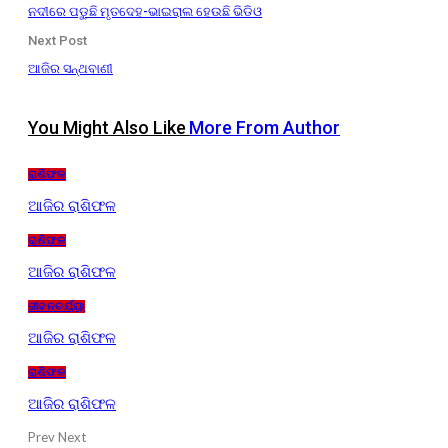
ନଦୀରେ ପଡୁଛି ମୃତଦେହ-ଭାଇରାଲ ହେଉଛି ଭିଡିଓ
Next Post
ଆଜିର ସନ୍ଥବାଣୀ
You Might Also Like
More From Author
ରାଶିଫଳ
ଆଜିର ରାଶିଫଳ
ରାଶିଫଳ
ଆଜିର ରାଶିଫଳ
ଜୀବନଚର୍ଯ୍ୟା
ଆଜିର ରାଶିଫଳ
ରାଶିଫଳ
ଆଜିର ରାଶିଫଳ
Prev
Next