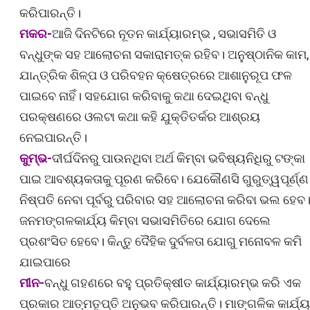
କରିପାରନ୍ତି।
ମକର-
ଆଜି ଦିନଟିରେ ନୂତନ କାର୍ଯ୍ୟାରମ୍ଭ , ସଭାସମିତି ଓ
ବନ୍ଧୁଙ୍କ ସହ ଆଲୋଚନା ସକାରାମତ୍କ ରହିବ। ଅନୁଷ୍ଠାନିକ କାମ,
ଯାନ୍ତ୍ରିକ ଶିଳ୍ପ ଓ ପରିବହନ କ୍ଷେତ୍ରରେ ଆଶାନୁରୂପ ଫଳ
ପାଇବେ ନାହିଁ। ସହଯୋଗ କରିବାକୁ କଥା ଦେଇଥିବା ବନ୍ଧୁ
ପରକ୍ଷଣରେ ଓଲଟା କଥା କହି ଯୁକ୍ତିତର୍କର ଆଶ୍ରୟ
ନେଇପାରନ୍ତି।
କୁମ୍ଭ-
ଦୀର୍ଘଦିନରୁ ପାଉନଥିବା ଅର୍ଥ କିମ୍ବା ଭବିଷ୍ୟନିଧିରୁ ଟଙ୍କା
ପାଇ ଆବଶ୍ୟକତାକୁ ପୂରଣ କରିବେ। ଯେକୌଣସି ଗୁରୁତ୍ୱପୂର୍ଣ୍ଣ
ନିଷ୍ପତି ନେବା ପୂର୍ବରୁ ପରିବାର ସହ ଆଲୋଚନା କରିବା ଭଲ ହେବ
ଜନମଙ୍ଗଳକାର୍ଯ୍ୟ କିମ୍ବା ସଭାସମିତିରେ ଯୋଗ ଦେଲେ
ପ୍ରଶଂସିତ ହେବେ। କିନ୍ତୁ ଦୈହିକ ଦୁର୍ବଳତା ଯୋଗୁ ମନୋବଳ କମି
ଯାଇପାରେ
ମୀନ-
ବନ୍ଧୁ ଗହଣରେ ବହୁ ପ୍ରତିକ୍ଷୀତ କାର୍ଯ୍ୟାରମ୍ଭ କରି ଏକ
ପ୍ରକାର ଆତ୍ମତୃପ୍ତି ଅନୁଭବ କରିପାରନ୍ତି। ମାଙ୍ଗଳିକ କାର୍ଯ୍ୟ 