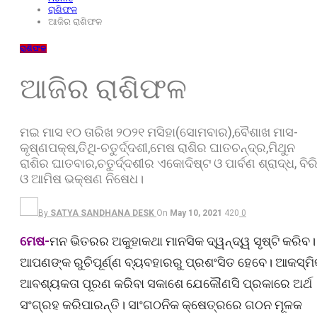
ରାଶିଫଳ
ଆଜିର ରାଶିଫଳ
ରାଶିଫଳ
ଆଜିର ରାଶିଫଳ
ମଇ ମାସ ୧୦ ତାରିଖ ୨୦୨୧ ମସିହା(ସୋମବାର),ବୈଶାଖ ମାସ-
କୃଷ୍ଣପକ୍ଷ,ତିଥି-ଚତୁର୍ଦ୍ଦଶୀ,ମେଷ ରାଶିର ଘାତଚନ୍ଦ୍ର,ମିଥୁନ
ରାଶିର ଘାତବାର,ଚତୁର୍ଦ୍ଦଶୀର ଏକୋଦିଷ୍ଟ ଓ ପାର୍ବଣ ଶ୍ରାଦ୍ଧ, ବିର
ଓ ଆମିଷ ଭକ୍ଷଣ ନିଷେଧ।
By
SATYA SANDHANA DESK
On
May 10, 2021
420
0
ମେଷ-
ମନ ଭିତରର ଅକୁହାକଥା ମାନସିକ ଦ୍ୱନ୍ଦ୍ୱ ସୃଷ୍ଟି କରିବ।
ଆପଣଙ୍କ ରୁଚିପୂର୍ଣ୍ଣ ବ୍ୟବହାରରୁ ପ୍ରଶଂସିତ ହେବେ। ଆକସ୍ମ
ଆବଶ୍ୟକତା ପୂରଣ କରିବା ସକାଶେ ଯେକୌଣସି ପ୍ରକାରେ ଅର୍ଥ
ସଂଗ୍ରହ କରିପାରନ୍ତି। ସାଂଗଠନିକ କ୍ଷେତ୍ରରେ ଗଠନ ମୂଳକ