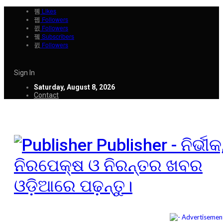
Likes
Followers
Followers
Subscribers
Followers
Sign In
Saturday, August 8, 2026
Contact
Publisher - ନିର୍ଭୀକ
ନିରପେକ୍ଷ ଓ ନିରନ୍ତର ଖବର
ଓଡ଼ିଆରେ ପଢ଼ନ୍ତୁ।