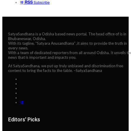
RSS
Subscribe
SatyaSandhana is a Odisha based news portal. The head office of is in
Bhubaneswar, Odisha.
With its tagline, “Satyara Anusandhana” ,it aims to provide the truth in
every news.
With a team of dedicated reporters from all around Odisha. It unveils th
news that is important and impacts you.
At SatyaSandhana, we put up truly unbiased and discrimination free
content to bring the facts to the table. –SatyaSandhana
Editors' Picks