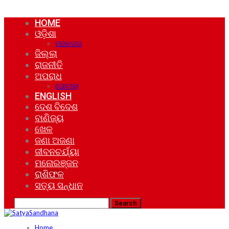
HOME
ଓଡ଼ିଶା
ମହାନଗର
ଜିଲ୍ଲା
ରାଜନୀତି
ଅପରାଧ
ଘୋଟାଲା
ENGLISH
ଦେଶ ବିଦେଶ
ବାଣିଜ୍ୟ
ଖେଳ
ଜଣା ଅଜଣା
ଜୀବନଚର୍ଯ୍ୟା
ମନୋରଞ୍ଜନ
ରାଶିଫଳ
ସତ୍ୟ ସନ୍ଧାନ
Home