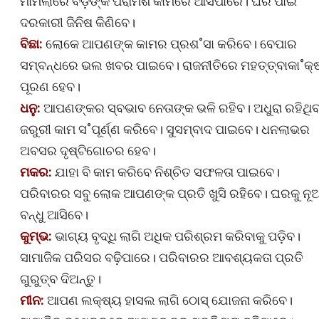
ମାମଲାରେ ବଡ଼ଙ୍କ ପରାମର୍ଶ କାମରେ ଆସିପାରେ। ଘର ପାଇଁ
ଦରକାରୀ ଜିନିଷ କିଣିବେ।
ବିଛା:
ଲୋକେ ଆପଣଙ୍କ କାମର ପ୍ରଶ˚ସା କରିବେ। ବେପାର
ସମ୍ବନ୍ଧରେ ଭଲ ଖବର ପାଇବେ। ରାଜନୀତିରେ ମହତ୍ତ୍ବାକା˚କ୍
ପୂରଣ ହେବ।
ଧନୁ:
ଆପଣଙ୍କର ସ୍ବଭାବ ନେତାଙ୍କ ଭଳି ରହିବ। ଅଧୁରା ରହିଥିବ
ଜରୁରୀ କାମ ସ˚ପୂର୍ଣ୍ଣ କରିବେ। ସୁସମ୍ବାଦ ପାଇବେ। ଧନଲାଭର
ଅବସର ଦୃଷ୍ଟିଗୋଚର ହେବ।
ମକର:
ଯାହା ବି କାମ କରିବେ ନିଶ୍ଚିତ ସଫଳତା ପାଇବେ।
ପରିବାରର ସବୁ ଲୋକ ଆପଣଙ୍କ ପ୍ରତି ଖୁସି ରହିବେ। ଘରକୁ ନୂ
ବନ୍ଧୁ ଆସିବେ।
କୁମ୍ଭ:
ଭାଗ୍ୟ ବୃଦ୍ଧି ଲାଗି ଅଧିକ ପରିଶ୍ରମ କରିବାକୁ ପଡ଼ିବ।
ସାମାଜିକ ପରିସର ବଢ଼ିପାରେ। ପରିବାରର ଆବଶ୍ୟକତା ପ୍ରତି
ଗୁରୁତ୍ବ ଦିଅନ୍ତୁ।
ମୀନ:
ଆପଣ ଲକ୍ଷ୍ୟ ହାସଲ ଲାଗି ଠୋସ୍‌ ଯୋଜନା କରିବେ।