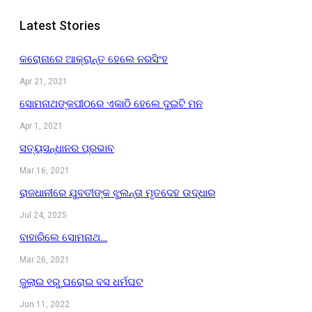
Latest Stories
କରୋନାରେ ଆକ୍ରାନ୍ତ ହେଲେ ନରସିଂହ
Apr 21, 2021
ସୋମନାଥଙ୍କପୀଠରେ ଏକାଠି ହେଲେ ଦୁଇଟି ମନ
Apr 1, 2021
ସତ୍ୟସନ୍ଧାନର ପ୍ରଭାବ
Mar 16, 2021
ରାଜଧାନୀରେ ଯୁବତୀଙ୍କ ଝୁଲନ୍ତା ମୃତଦେହ ଉଦ୍ଧାର
Jul 24, 2025
ବାହାରିଲେ ସୋମନାଥ…
Mar 26, 2021
ଜୁଲାଇ ୧ରୁ ଘରୋଇ ବସ ଧର୍ମଘଟ
Jun 11, 2022