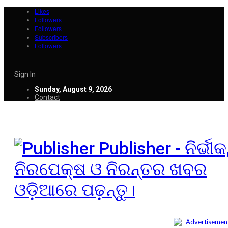
Likes
Followers
Followers
Subscribers
Followers
Sign In
Sunday, August 9, 2026
Contact
Publisher - ନିର୍ଭୀକ
ନିରପେକ୍ଷ ଓ ନିରନ୍ତର ଖବର
ଓଡ଼ିଆରେ ପଢ଼ନ୍ତୁ।