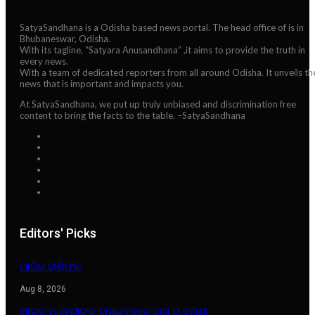
SatyaSandhana is a Odisha based news portal. The head office of is in
Bhubaneswar, Odisha.
With its tagline, “Satyara Anusandhana” ,it aims to provide the truth in
every news.
With a team of dedicated reporters from all around Odisha. It unveils th
news that is important and impacts you.
At SatyaSandhana, we put up truly unbiased and discrimination free
content to bring the facts to the table. –SatyaSandhana
Editors' Picks
ଆଜିର ରାଶିଫଳ
Aug 8, 2026
ଆଇନ ମନ୍ତ୍ରୀଙ୍କ ବାସଭବନରେ ନାଗ ଓ ଢମଣା