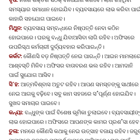
ସମସ୍ୟାର ସମାଧାନ ହୋଇଯିବ। ବ୍ୟବସାୟରେ ଲାଭ କରିବା ପାଇ
କାହାରି ସହଯୋଗ ପାଇବେ।
ମିଥୁନ:
ବ୍ୟବସାୟ ସମ୍ବନ୍ଧରେ ନିଷ୍ପତ୍ତି ନେବା କଠିନ
ହୋଇପାରେ। ଘରକୁ ବନ୍ଧୁ ଯିବାଆସିବା ଲାଗି ରହିବ। ଅଫିସରେ
ଉପରିସ୍ଥ କର୍ମଚାରୀ ଦୁର୍ବ୍ୟବହାର କରିପାରନ୍ତି।
କର୍କଟ:
କୌଣସି ବଡ଼ ନିଷ୍ପତ୍ତି ନେଇ ପାରନ୍ତି। ଆଇନ ମାମଲାର
ଆଶ୍ବସ୍ତି ମିଳିବ। ଅଫିସର ବାତାବରଣ ଭଲ ରହିବ। ଆମଦାନି
ପାଇଁ ସୁଯୋଗ ଆସିବ।
ସି˚ହ:
ଆତ୍ମବିଶ୍ବାସ ଅତୁଟ ରହିବ। ଆପଣ ସମସ୍ତଙ୍କୁ ସାଥୀରେ
ନେଇ ଆଗକୁ ବଢ଼ିବେ। ସବୁ କାମ ସହଜରେ ସ˚ପୂର୍ଣ୍ଣ ହୋଇଯିବ।
ସୁଖଦ ସମାଚାର ପାଇବେ।
କନ୍ୟା:
ବନ୍ଧୁଙ୍କ ପାଇଁ ବିଶେଷ ଭୂମିକା ତୁଲାଇବେ। ବ୍ୟବସାୟୀଙ୍
ଲାଭ ହୋଇପାରେ। ଅଫିସରେ ଆପଣଙ୍କ କାମର ପ୍ରଶ˚ସା ହେବ
ତୁଳା:
ମନରେ କୌଣସି କଥାକୁ ନେଇ ଉତ୍ସାହ ବଜାୟ ରହିବ। ଜରୁ