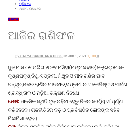
ରାଶିଫଳ
ଆଜିର ରାଶିଫଳ
ରାଶିଫଳ
ଆଜିର ରାଶିଫଳ
By
SATYA SANDHANA DESK
On
Jun 1, 2021
1,133
0
ଜୁନ ମାସ ୦୧ ତାରିଖ ୨୦୨୧ ମସିହା(ମଙ୍ଗଳବାର)ଜ୍ୟେଷ୍ଠମାସ-
କୃଷ୍ଣପକ୍ଷ,ତିଥି-ସପ୍ତମୀ, ମିଥୁନ ଓ ମୀନ ରାଶିର ଘାତ
ଚନ୍ଦ୍ର,ମକର ରାଶିର ଘାତବାର,ସପ୍ତମୀ ର ଏକୋଦିଷ୍ଟ ଓ ପାର୍ବ
ଶ୍ରାଦ୍ଧ,ତାଳ ଓ ନଡ଼ିଆ ଭକ୍ଷଣ ନିଷେଧ ।
ମେଷ:
ମାନସିକ ସ୍ଥିତି ଦୃଢ଼ ରହିବା ହେତୁ ନିଜର କାର୍ଯ୍ୟ ସ˚ପୂର୍ଣ୍ଣ
କରିନେବେ। ରାଜନୀତିରେ ବଡ଼ ଓ ପ୍ରତିଷ୍ଠିତ ଲୋକଙ୍କ ସହିତ
ମିଳାମିଶା ହେବ।
ବୃଷ:
ନିଜର ଶକ୍ତିର ସଠିକ୍‌ ବିନିଯୋଗ କରିବେ। ଲାଗି ରହିଥିବା