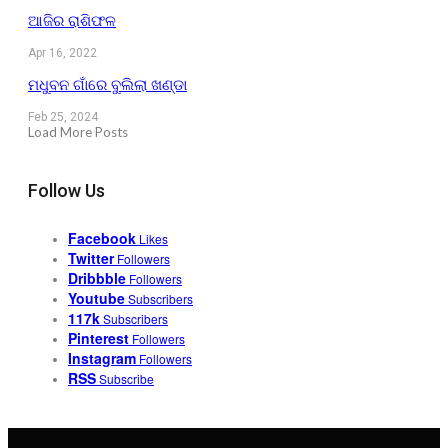
ଆଜିର ରାଶିଫଳ
Apr 16, 2022
ମଧୁବନ ଗାଁରେ ବୁଲିଲା ଖଣ୍ଡା
Feb 25, 2024
Load More Posts
Follow Us
Facebook
Likes
Twitter
Followers
Dribbble
Followers
Youtube
Subscribers
117k
Subscribers
Pinterest
Followers
Instagram
Followers
RSS
Subscribe