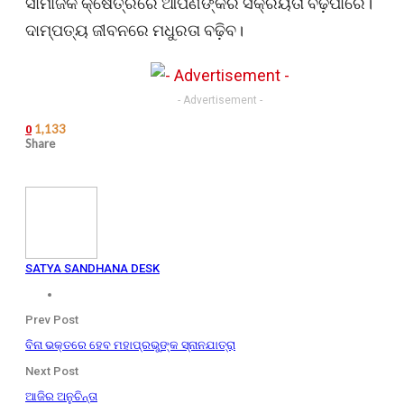
ସାମାଜିକ କ୍ଷେତ୍ରରେ ଆପଣଙ୍କର ସକ୍ରିୟତା ବଢ଼ିପାରେ।
ଦାମ୍ପତ୍ୟ ଜୀବନରେ ମଧୁରତା ବଢ଼ିବ।
- Advertisement -
1,133
0
Share
SATYA SANDHANA DESK
Prev Post
ବିନା ଭକ୍ତରେ ହେବ ମହାପ୍ରଭୁଙ୍କ ସ୍ନାନଯାତ୍ରା
Next Post
ଆଜିର ଅନୁଚିନ୍ତା