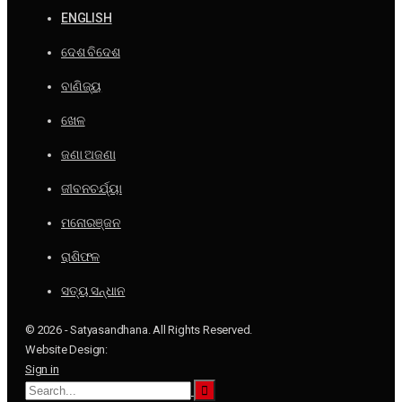
ENGLISH
ଦେଶ ବିଦେଶ
ବାଣିଜ୍ୟ
ଖେଳ
ଜଣା ଅଜଣା
ଜୀବନଚର୍ଯ୍ୟା
ମନୋରଞ୍ଜନ
ରାଶିଫଳ
ସତ୍ୟ ସନ୍ଧାନ
© 2026 - Satyasandhana. All Rights Reserved.
Website Design:
Sign in