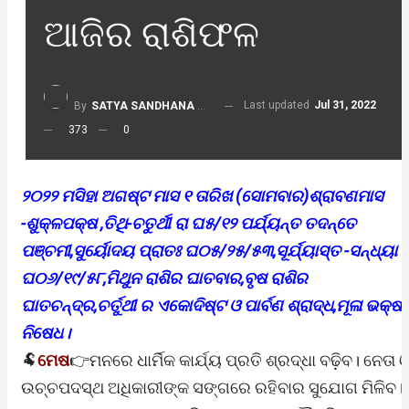
ଆଜିର ରାଶିଫଳ
Last updated
Jul 31, 2022
By
SATYA SANDHANA DESK
373
0
୨୦୨୨ ମସିହା ଅଗଷ୍ଟ ମାସ ୧ ତାରିଖ (ସୋମବାର)ଶ୍ରାବଣମାସ
-ଶୁକ୍ଳପକ୍ଷ ,ତିଥି-ଚତୁର୍ଥୀ ରା ଘ୫/୧୨ ପର୍ଯ୍ୟନ୍ତ ତଦନ୍ତେ
ପଞ୍ଚମୀ,ସୁର୍ୟୋଦୟ ପ୍ରାତଃ ଘ୦୫/୨୫/୫୩,ସୂର୍ଯ୍ୟାସ୍ତ -ସନ୍ଧ୍ୟା
ଘ୦୬/୧୯/୫୮,ମିଥୁନ ରାଶିର ଘାତବାର,ବୃଷ ରାଶିର
ଘାତଚନ୍ଦ୍ର,ଚର୍ତୁଥୀ ର ଏକୋଦିଷ୍ଟ ଓ ପାର୍ବଣ ଶ୍ରାଦ୍ଧ,ମୂଳା ଭକ୍ଷ
ନିଷେଧ।
🐏
ମେଷ
👉ମନରେ ଧାର୍ମିକ କାର୍ଯ୍ୟ ପ୍ରତି ଶ୍ରଦ୍ଧା ବଢ଼ିବ। ନେତା 
ଉଚ୍ଚପଦସ୍ଥ ଅଧିକାରୀଙ୍କ ସଙ୍ଗରେ ରହିବାର ସୁଯୋଗ ମିଳିବ।