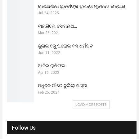
ରାଜଧାନୀରେ ଯୁବତୀଙ୍କ ଝୁଲନ୍ତା ମୃତଦେହ ଉଦ୍ଧାର
Jul 24, 2025
ବାହାରିଲେ ସୋମନାଥ…
Mar 26, 2021
ଜୁଲାଇ ୧ରୁ ଘରୋଇ ବସ ଧର୍ମଘଟ
Jun 11, 2022
ଆଜିର ରାଶିଫଳ
Apr 16, 2022
ମଧୁବନ ଗାଁରେ ବୁଲିଲା ଖଣ୍ଡା
Feb 25, 2024
LOAD MORE POSTS
Follow Us