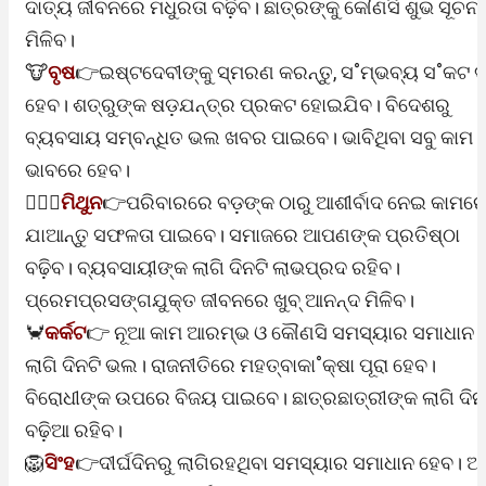
ଦାତ୍ୟ ଜୀବନରେ ମଧୁରତା ବଢ଼ିବ। ଛାତ୍ରଙ୍କୁ କୌଣସି ଶୁଭ ସୂଚନା
ମିଳିବ।
🐮
ବୃଷ
👉ଇଷ୍ଟଦେବୀଙ୍କୁ ସ୍ମରଣ କରନ୍ତୁ, ସ˚ମ୍ଭବ୍ୟ ସ˚କଟ ଦ
ହେବ। ଶତ୍ରୁଙ୍କ ଷଡ଼ଯନ୍ତ୍ର ପ୍ରକଟ ହୋଇଯିବ। ବିଦେଶରୁ
ବ୍ୟବସାୟ ସମ୍ବନ୍ଧିତ ଭଲ ଖବର ପାଇବେ। ଭାବିଥିବା ସବୁ କାମ ଠି
ଭାବରେ ହେବ।
👩‍❤️‍👨
ମିଥୁନ
👉ପରିବାରରେ ବଡ଼ଙ୍କ ଠାରୁ ଆଶୀର୍ବାଦ ନେଇ କାମର
ଯାଆନ୍ତୁ ସଫଳତା ପାଇବେ। ସମାଜରେ ଆପଣଙ୍କ ପ୍ରତିଷ୍ଠା
ବଢ଼ିବ। ବ୍ୟବସାୟୀଙ୍କ ଲାଗି ଦିନଟି ଲାଭପ୍ରଦ ରହିବ।
ପ୍ରେମପ୍ରସଙ୍ଗଯୁକ୍ତ ଜୀବନରେ ଖୁବ୍‌ ଆନନ୍ଦ ମିଳିବ।
🦀
କର୍କଟ
👉 ନୂଆ କାମ ଆରମ୍ଭ ଓ କୌଣସି ସମସ୍ୟାର ସମାଧାନ
ଲାଗି ଦିନଟି ଭଲ। ରାଜନୀତିରେ ମହତ୍ବାକା˚କ୍ଷା ପୂରା ହେବ।
ବିରୋଧୀଙ୍କ ଉପରେ ବିଜୟ ପାଇବେ। ଛାତ୍ରଛାତ୍ରୀଙ୍କ ଲାଗି ଦିନ
ବଢ଼ିଆ ରହିବ।
🦁
ସିଂହ
👉ଦୀର୍ଘଦିନରୁ ଲାଗିରହଥିବା ସମସ୍ୟାର ସମାଧାନ ହେବ। 