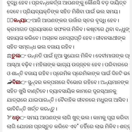
ବୃଦ୍ଧି ହେବ। ପ୍ରବନ୍ଧକର୍ତ୍ତା ଆପଣଙ୍କୁ କୌଣସି ବଡ଼ ଦାୟିତ୍ବ
ଦେବେ। ପ୍ରିୟବ୍ୟକ୍ତିଙ୍କ ସହିତ ମିଶିବା ପାଇଁ ଭଲ ସମୟ।
🙎‍♀️
କନ୍ୟା
👉ଆଜି ଆପଣଙ୍କର ଊର୍ଜାର ସ୍ତର ବୃଦ୍ଧି ହେବ।
କ୍ରମାଗତ ପ୍ରୟାସରେ ସଫଳତା ମିଳିବ। କଷ୍ଟରେ ଥିବା ବନ୍ଧୁଙ୍କ
ସହାୟତା କରିବେ। ଅଚାନକ ଧନପ୍ରାପ୍ତି ହେବ। ଜୀବନସାଥୀଙ୍କ
ସହିତ ସମ୍ବନ୍ଧ ଭଲ ବଜାୟ ରହିବ।
⚖️
ତୁଳା
👉 ଉନ୍ନତି ପାଇଁ ନୂଆ ସୁଯୋଗ ମିଳିବ। ଦେବୀମାତାଙ୍କ ପ୍
ଆସ୍ଥା ବଢ଼ିବ। ମହିଳାଙ୍କ ଭାଗ୍ୟ ଉଜ୍ଜ୍ବଳ ହେବ। ପରିବାରରେ ସ
ଓ ଶାନ୍ତି ବଜାୟ ରହିବ। ପ୍ରେମିକ ପ୍ରେମିକାଙ୍କ ପାଇଁ ଦିନଟି ଭ
🦂
ବିଛା
👉 ସୁନ୍ଦର କଳ୍ପନାରେ ବିଭୋର ରହିବେ। ଅନ୍ୟମାନଙ୍କ
ସହିତ ଖୁସି ବାଣ୍ଟିବେ। ବ୍ୟାବସାୟିକ କାମରେ ଦୂରସ୍ଥାନକୁ
ଯାତ୍ରାରେ ଯାଇପାରନ୍ତି। ବୈବାହିକ ଜୀବନରେ ମଧୁରତା ଆସିବ।
ଭାବିଚିନ୍ତି ଖର୍ଚ୍ଚ କରନ୍ତୁ।
🏹
ଧନୁ
👉 ସମୟ ଆପଣଙ୍କ ଲାଗି ଖୁବ୍‌ ଭଲ। କାମକୁ ପୂରା କରିବା
ଲାଗି ଯୋଜନା ପ୍ରସ୍ତୁତ କରିବେ ଏବ˚ ତହିିଁରେ ଲାଭ ମିଳିବ। ଶତ୍ରୁ