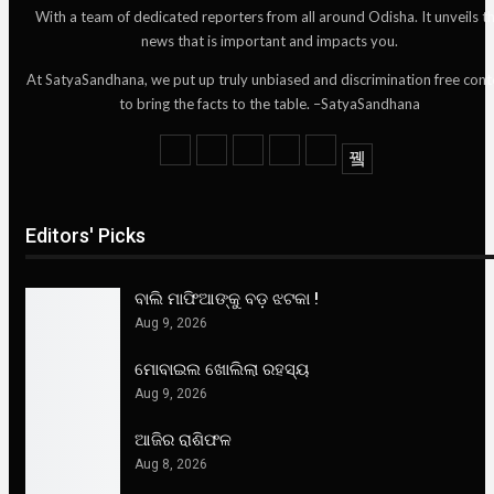
With a team of dedicated reporters from all around Odisha. It unveils t
news that is important and impacts you.
At SatyaSandhana, we put up truly unbiased and discrimination free cont
to bring the facts to the table. –SatyaSandhana
Editors' Picks
ବାଲି ମାଫିଆଙ୍କୁ ବଡ଼ ଝଟକା !
Aug 9, 2026
ମୋବାଇଲ ଖୋଲିଲା ରହସ୍ୟ
Aug 9, 2026
ଆଜିର ରାଶିଫଳ
Aug 8, 2026