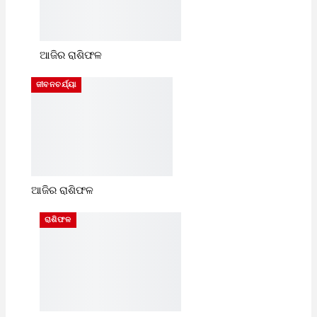
ଆଜିର ରାଶିଫଳ
ଜୀବନଚର୍ଯ୍ୟା
ଆଜିର ରାଶିଫଳ
ରାଶିଫଳ