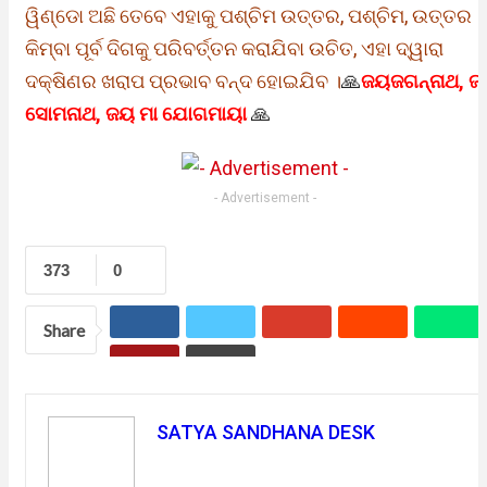
ୱିଣ୍ଡୋ ଅଛି ତେବେ ଏହାକୁ ପଶ୍ଚିମ ଉତ୍ତର, ପଶ୍ଚିମ, ଉତ୍ତର
କିମ୍ବା ପୂର୍ବ ଦିଗକୁ ପରିବର୍ତ୍ତନ କରାଯିବା ଉଚିତ, ଏହା ଦ୍ୱାରା
ଦକ୍ଷିଣର ଖରାପ ପ୍ରଭାବ ବନ୍ଦ ହୋଇଯିବ ।
🙏
ଜୟଜଗନ୍ନାଥ, 
ସୋମନାଥ, ଜୟ ମା ଯୋଗମାୟା
🙏
- Advertisement -
373
0
Share
SATYA SANDHANA DESK