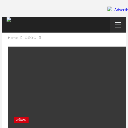
Home
ରାଶିଫଳ
ରାଶିଫଳ