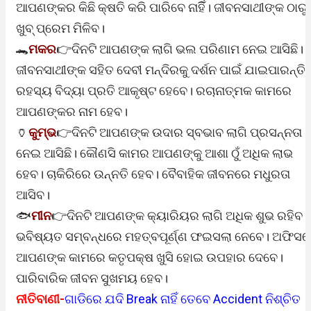
ଆପଣଙ୍କର କିଛି କ୍ଷତି କରି ପାରିବେ ନାହିିଁ। ଜୀବନସାଥୀଙ୍କ ଠାରୁ
ଖୁବ୍‌ ପ୍ରେମ ମିଳିବ।
🐊
ମକର
👉ଦିନଟି ଆପଣଙ୍କ ଲାଗି ଭଲ ପରିଣାମ ନେଇ ଆସିଛି।
ଜୀବନସାଥୀଙ୍କ ସହିତ ଦେବୀ ମନ୍ଦିରକୁ ଦର୍ଶନ ପାଇଁ ଯାଇପାରନ୍ତି।
ରହସ୍ୟ ବିଦ୍ୟା ପ୍ରତି ଆକୃଷ୍ଟ ହେବେ। ରଚାନାତ୍ମକ କାମରେ
ଆପଣଙ୍କର ନାମ ହେବ।
🏺
କୁମ୍ଭ
👉ଦିନଟି ଆପଣଙ୍କ ଉଦାର ସ୍ବଭାବ ଲାଗି ପ୍ରସନ୍ନତା
ନେଇ ଆସିଛି। କୌଣସି କାମର ଆପଣଙ୍କୁ ଆଶା ଠୁଁ ଅଧିକ ଲାଭ
ହେବ। ଚାକିରିରେ ଉନ୍ନତି ହେବ। ବୈବାହିକ ଜୀବନରେ ମଧୁରତା
ଆସିବ।
🐟
ମୀନ
👉ଦିନଟି ଆପଣଙ୍କ କ୍ୟାରିୟର ଲାଗି ଅଧିକ ଶୁଭ ରହିବ।
ଭବିଷ୍ୟତ ସମ୍ବନ୍ଧରେ ମହତ୍ବପୂର୍ଣ୍ଣ ଫଇସଲା ନେବେ। ଅଫିସ
ଆପଣଙ୍କ କାମରେ କତୃପକ୍ଷ ଖୁସି ହୋଇ ଉପହାର ଦେବେ।
ପାରିବାରିକ ଜୀବନ ସୁଖମୟ ହେବ।
ନୀତିବାଣୀ-
ଗାଡିରେ ଯଦି Break ନାହିଁ ତେବେ Accident ନିଶ୍ଚିତ