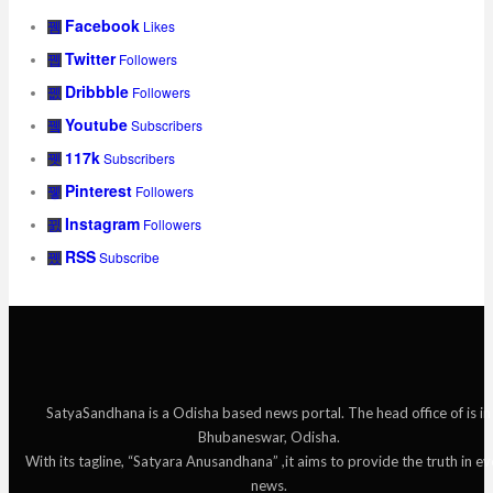
Facebook
Likes
Twitter
Followers
Dribbble
Followers
Youtube
Subscribers
117k
Subscribers
Pinterest
Followers
Instagram
Followers
RSS
Subscribe
SatyaSandhana is a Odisha based news portal. The head office of is in
Bhubaneswar, Odisha.
With its tagline, “Satyara Anusandhana” ,it aims to provide the truth in ev
news.