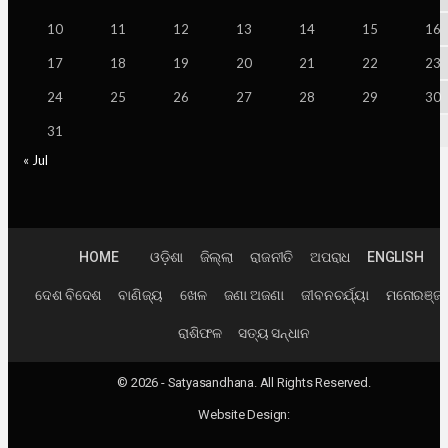
10
11
12
13
14
15
16
17
18
19
20
21
22
23
24
25
26
27
28
29
30
31
« Jul
HOME
ଓଡ଼ିଶା
ଜିଲ୍ଲା
ରାଜନୀତି
ଅପରାଧ
ENGLISH
ଦେଶ ବିଦେଶ
ବାଣିଜ୍ୟ
ଖେଳ
ଜଣା ଅଜଣା
ଜୀବନଚର୍ଯ୍ୟା
ମନୋରଞ୍ଜ
ରାଶିଫଳ
ସତ୍ୟ ସନ୍ଧାନ
© 2026 - Satyasandhana. All Rights Reserved.
Website Design: