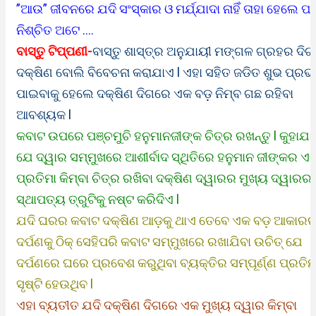
”ଆଉ” ଜୀବନରେ ଯଦି ସଂସ୍କାର ଓ ମର୍ଯ୍ଯାଦା ନାହିଁ ତାହା ହେଲେ 
ନିଶ୍ଚିତ ଅଟେ ….
ବାସ୍ତୁ ଟିପ୍ପଣୀ-
ବାସ୍ତୁ ଶାସ୍ତ୍ର ଅନୁଯାୟୀ ମଙ୍ଗଳ ଗ୍ରହର ଦିଗ
ଦକ୍ଷିଣ ବୋଲି ବିବେଚନା କରାଯାଏ l ଏହା ସହିତ ଜଡିତ ଶୁଭ ପ୍ରଭ
ପାଇବାକୁ ହେଲେ ଦକ୍ଷିଣ ଦିଗରେ ଏକ ବଡ଼ ନିମ୍ବ ଗଛ ରହିବା
ଆବଶ୍ୟକ l
କବାଟ ଉପରେ ପଞ୍ଚମୁଚି ହନୁମାନଜୀଙ୍କ ଚିତ୍ର ରଖନ୍ତୁ l କୁହାଯା
ଯେ ଦ୍ୱାର ସମ୍ମୁଖରେ ଆଶୀର୍ବାଦ ସ୍ଥିତିରେ ହନୁମାନ ଜୀଙ୍କର ଏ
ପ୍ରତିମା କିମ୍ବା ଚିତ୍ର ରଖିବା ଦକ୍ଷିଣ ଦ୍ୱାରର ମୁଖ୍ୟ ଦ୍ୱାରର
ସ୍ଥାପତ୍ୟ ତ୍ରୁଟିକୁ ନଷ୍ଟ କରିଦିଏ l
ଯଦି ଘରର କବାଟ ଦକ୍ଷିଣ ଆଡ଼କୁ ଥାଏ ତେବେ ଏକ ବଡ଼ ଆକାର
ଦର୍ପଣକୁ ଠିକ୍ ସେହିପରି କବାଟ ସମ୍ମୁଖରେ ରଖାଯିବା ଉଚିତ୍ ଯେ
ଦର୍ପଣରେ ଘରେ ପ୍ରବେଶ କରୁଥିବା ବ୍ୟକ୍ତିର ସମ୍ପୂର୍ଣ୍ଣ ପ୍ରତିଛ
ସୃଷ୍ଟି ହେଉଥିବ l
ଏହା ବ୍ୟତୀତ ଯଦି ଦକ୍ଷିଣ ଦିଗରେ ଏକ ମୁଖ୍ୟ ଦ୍ୱାର କିମ୍ବା