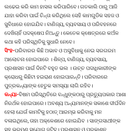
ଲଢେଇ କରି କାମ ହାସଲ କରିପାରିବେ। ଗତକାଲି ଠାରୁ ଆଜି
ଯାହା କରିବା ପାଇଁ ଚିନ୍ତା କରିଥିଲେ ସେହି କାମଗୁଡିକ ସହଜ ଓ
ସୁବିଧାରେ ହୋଇଯିବ। ବାଣିଜ୍ୟ, ବ୍ୟବସାୟ ଓ ପରିବହନରେ
ଦେଖିଚାହିଁ ପଦକ୍ଷେପ ନିଅନ୍ତୁ। କେତେକ କ୍ଷେତ୍ରରେ କଅଁଳ
କଥା କହି ପରିସ୍ଥିତିକୁ ସୁଧାରି ନେବେ।
ସିଂହ-
ପରିବାରର କିଛି ଅଭାବ ଓ ଅସୁବିଧାକୁ ନେଇ ସରଗରମ
ଆଲୋଚନା ହୋଇପାରେ । ଶିଳ୍ପ, ବାଣିଜ୍ୟ, ବ୍ୟବସାୟ,
ପ୍ରଶାସନ ପାଇଁ ଦିନଟି ବହୁତ ଭଲ । ଉଚ୍ଚ ପଦାଧିକାରୀଙ୍କ
କ୍ରୋଧରୁ କିଛିଟା ହଇରାଣ ହୋଇପାରନ୍ତି। ପରିବାରରେ
ପୁତ୍ରକନ୍ୟାଙ୍କ ହେତୁକ ସମସ୍ୟା ଲାଗି ରହିବ।
କନ୍ୟା-
ବିଷମ ପରିସ୍ଥିତିରେ ବନ୍ଧୁଙ୍କଠାରୁ ପ୍ରତ୍ୟୁପକାର ଆଶା
ନିରର୍ଥକ ହୋଇପାରେ। ଅବଶ୍ୟ ଅନ୍ୟମାନଙ୍କ ସକାଶେ ଦୀର୍ଘଦିନ
ହେଲା ଯେଉଁ କାମଟିକୁ ହଠାତ୍ ଆରମ୍ଭ କରିବାକୁ ମନ
ବଳାଇଥିଲେ, ତାହା ଅକ୍ଳେଶରେ ହୋଇଯିବ । ସାଙ୍ଗସାଥୀଙ୍କ
ସହ ଭ୍ରମଣ ସୁଯୋଗ ଜୁଟିବ। ପ୍ରଶାସନ ଓ ପ୍ରକାଶନ