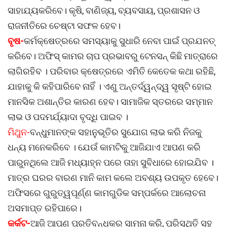
ସାହାଯ୍ୟକରିବେ। କୃଷି, ବାଣିଜ୍ୟ, ବ୍ୟବସାୟ, ପ୍ରଶାସନ ଓ
ରାଜନୀତିରେ ଚେଷ୍ଟା ସଫଳ ହେବ।
ବୃଷ-
କର୍ମକ୍ଷେତ୍ରରେ ସମସ୍ୟାକୁ ସୁଧାରି ନେବା ପାଇଁ ପ୍ରଯନତ୍
କରିବେ। ଅଫିସ୍ କାମର ଚାପ ପ୍ରଭାବରୁ ଟେନସନ୍ କିଛି ମାତ୍ରାରେ
ଲାଗିରହିବ । ପରିବାର କ୍ଷେତ୍ରରେ ଏମିତି କେତେକ କଥା ରହିଛି,
ଯାହାକୁ କି କହିପାରିବେ ନାହିଁ । ଏଣୁ ଅନ୍ତର୍ଦ୍ୱନ୍ଦ୍ୱ ସୃଷ୍ଟି ହୋଇ
ମାନସିକ ଅଶାନ୍ତିର କାରଣ ହେବ। ସାମାଜିକ ସ୍ତରରେ ସମ୍ମାନ
ଲାଭ ଓ ପଦମର୍ଯ୍ୟାଦା ବୃଦ୍ଧି ପାଇବ ।
ମିଥୁନ-
ବନ୍ଧୁମାନଙ୍କ ସହାନୁଭୂତିର ସୁଯୋଗ ଲାଭ କରି ନିଜକୁ
ଧନ୍ୟ ମନେକରିବେ । ଯେଉଁ କାମଟିକୁ ଆଜିଯାଏ ଆପଣ କରି
ପାରୁନଥିଲେ ଆଜି ମଧ୍ୟାହ୍ନ ପରେ ତାହା ସୁବିଧାରେ ହୋଇଯିବ ।
ମାତ୍ର ଘରର ବାରଣ ମାନି କାମ କଲେ ଅବଶ୍ୟ ଉପକୃତ ହେବେ।
ଅଫିସରେ ଗୁରୁତ୍ୱପୂର୍ଣ୍ଣ କାମଗୁଡିକ ସମ୍ପର୍କରେ ଆଲୋଚନା
ଅସମାପ୍ତ ରହିପାରେ।
କର୍କଟ-
ଆଜି ଆପଣ ପ୍ରତିବନ୍ଧକର ସାମ୍‌ନା କରି, ପରିସ୍ଥିତି ସହ