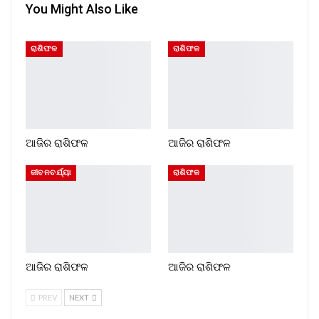
You Might Also Like
ରାଶିଫଳ
ରାଶିଫଳ
ଆଜିର ରାଶିଫଳ
ଆଜିର ରାଶିଫଳ
ଜୀବନଚର୍ଯ୍ୟା
ରାଶିଫଳ
ଆଜିର ରାଶିଫଳ
ଆଜିର ରାଶିଫଳ
PREV
NEXT