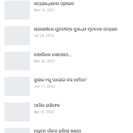
ସତ୍ୟସନ୍ଧାନର ପ୍ରଭାବ
Mar 16, 2021
ରାଜଧାନୀରେ ଯୁବତୀଙ୍କ ଝୁଲନ୍ତା ମୃତଦେହ ଉଦ୍ଧାର
Jul 24, 2025
ବାହାରିଲେ ସୋମନାଥ…
Mar 26, 2021
ଜୁଲାଇ ୧ରୁ ଘରୋଇ ବସ ଧର୍ମଘଟ
Jun 11, 2022
ଆଜିର ରାଶିଫଳ
Apr 16, 2022
ମଧୁବନ ଗାଁରେ ବୁଲିଲା ଖଣ୍ଡା