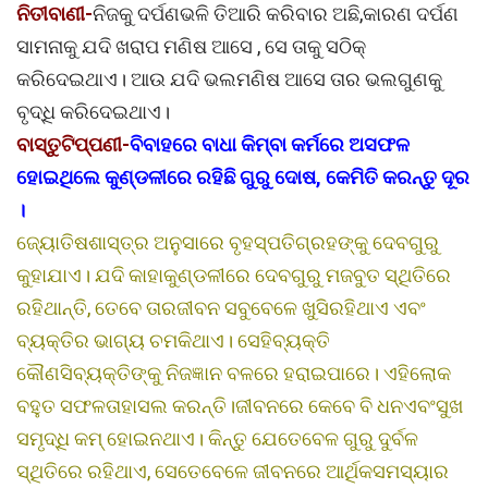
ନିତୀବାଣୀ-
ନିଜକୁ ଦର୍ପଣଭଳି ତିଆରି କରିବାର ଅଛି,କାରଣ ଦର୍ପଣ
ସାମନାକୁ ଯଦି ଖରାପ ମଣିଷ ଆସେ , ସେ ତାକୁ ସଠିକ୍
କରିଦେଇଥାଏ। ଆଉ ଯଦି ଭଲମଣିଷ ଆସେ ତାର ଭଲଗୁଣକୁ
ବୃଦ୍ଧି କରିଦେଇଥାଏ।
ବାସ୍ତୁଟିପ୍ପଣୀ-
ବିବାହରେ ବାଧା କିମ୍ବା କର୍ମରେ ଅସଫଳ
ହୋଇଥିଲେ କୁଣ୍ଡଳୀରେ ରହିଛି ଗୁରୁ ଦୋଷ, କେମିତି କରନ୍ତୁ ଦୂର
।
ଜ୍ୟୋତିଷଶାସ୍ତ୍ର ଅନୁସାରେ ବୃହସ୍ପତିଗ୍ରହଙ୍କୁ ଦେବଗୁରୁ
କୁହାଯାଏ। ଯଦି କାହାକୁଣ୍ଡଳୀରେ ଦେବଗୁରୁ ମଜବୁତ ସ୍ଥିତିରେ
ରହିଥାନ୍ତି, ତେବେ ତାରଜୀବନ ସବୁବେଳେ ଖୁସିରହିଥାଏ ଏବଂ
ବ୍ୟକ୍ତିର ଭାଗ୍ୟ ଚମକିଥାଏ। ସେହିବ୍ୟକ୍ତି
କୌଣସିବ୍ୟକ୍ତିଙ୍କୁ ନିଜଜ୍ଞାନ ବଳରେ ହରାଇପାରେ। ଏହିଲୋକ
ବହୁତ ସଫଳତାହାସଲ କରନ୍ତି।ଜୀବନରେ କେବେ ବି ଧନଏବଂସୁଖ
ସମୃଦ୍ଧି କମ୍ ହୋଇନଥାଏ। କିନ୍ତୁ ଯେତେବେଳ ଗୁରୁ ଦୁର୍ବଳ
ସ୍ଥିତିରେ ରହିଥାଏ, ସେତେବେଳେ ଜୀବନରେ ଆର୍ଥିକସମସ୍ୟାର