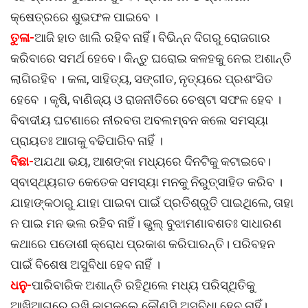
କ୍ଷେତ୍ରରେ ଶୁଭଫଳ ପାଇବେ ।
ତୁଳା-
ଆଜି ହାତ ଖାଲି ରହିବ ନାହିଁ। ବିଭିନ୍ନ ଦିଗରୁ ରୋଜଗାର
କରିବାରେ ସମର୍ଥ ହେବେ। କିନ୍ତୁ ଘରୋଇ କଳହକୁ ନେଇ ଅଶାନ୍ତି
ଲାଗିରହିବ । କଳା, ସାହିତ୍ୟ, ସଙ୍ଗୀତ, ନୃତ୍ୟରେ ପ୍ରଶଂସିତ
ହେବେ । କୃଷି, ବାଣିଜ୍ୟ ଓ ରାଜନୀତିରେ ଚେଷ୍ଟା ସଫଳ ହେବ ।
ବିବାଦୀୟ ଘଟଣାରେ ନୀରବତା ଅବଲମ୍ବନ କଲେ ସମସ୍ୟା
ପ୍ରାୟତଃ ଆଗକୁ ବଢିପାରିବ ନାହିଁ ।
ବିଛା-
ଅଯଥା ଭୟ, ଆଶଙ୍କା ମଧ୍ୟରେ ଦିନଟିକୁ କଟାଇବେ।
ସ୍ବାସ୍ଥ୍ୟଗତ କେତେକ ସମସ୍ୟା ମନକୁ ନିରୁତ୍ସାହିତ କରିବ ।
ଯାହାଙ୍କଠାରୁ ଯାହା ପାଇବା ପାଇଁ ପ୍ରତିଶ୍ରୁତି ପାଇଥିଲେ, ତାହା
ନ ପାଇ ମନ ଭଲ ରହିବ ନାହିଁ। ଭୁଲ୍ ବୁଝାମଣାବଶତଃ ସାଧାରଣ
କଥାରେ ପଡୋଶୀ କ୍ରୋଧ ପ୍ରକାଶ କରିପାରନ୍ତି। ପରିବହନ
ପାଇଁ ବିଶେଷ ଅସୁବିଧା ହେବ ନାହିଁ ।
ଧନୁ-
ପାରିବାରିକ ଅଶାନ୍ତି ରହିଥିଲେ ମଧ୍ୟ ପରିସ୍ଥିତିକୁ
ଆଖିଆଗରେ ରଖି କାମକଲେ କୌଣସି ଅସୁବିଧା ହେବ ନାହିଁ।