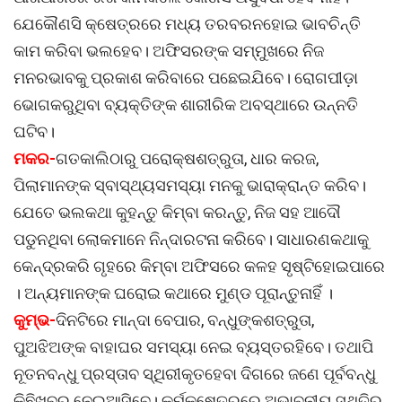
ଯେକୌଣସି କ୍ଷେତ୍ରରେ ମଧ୍ୟ ତରବରନହୋଇ ଭାବଚିନ୍ତି
କାମ କରିବା ଭଲହେବ। ଅଫିସରଙ୍କ ସମ୍ମୁଖରେ ନିଜ
ମନରଭାବକୁ ପ୍ରକାଶ କରିବାରେ ପଛେଇଯିବେ। ରୋଗପୀଡ଼ା
ଭୋଗକରୁଥିବା ବ୍ୟକ୍ତିଙ୍କ ଶାରୀରିକ ଅବସ୍ଥାରେ ଉନ୍ନତି
ଘଟିବ।
ମକର-
ଗତକାଲିଠାରୁ ପରୋକ୍ଷଶତ୍ରୁତା, ଧାର କରଜ,
ପିଲାମାନଙ୍କ ସ୍ବାସ୍ଥ୍ୟସମସ୍ୟା ମନକୁ ଭାରାକ୍ରାନ୍ତ କରିବ।
ଯେତେ ଭଲକଥା କୁହନ୍ତୁ କିମ୍ବା କରନ୍ତୁ, ନିଜ ସହ ଆଦୌ
ପଡୁନଥିବା ଲୋକମାନେ ନିନ୍ଦାରଟନା କରିବେ। ସାଧାରଣକଥାକୁ
କେନ୍ଦ୍ରକରି ଗୃହରେ କିମ୍ବା ଅଫିସରେ କଳହ ସୃଷ୍ଟିହୋଇପାରେ
। ଅନ୍ୟମାନଙ୍କ ଘରୋଇ କଥାରେ ମୁଣ୍ଡ ପୂରାନ୍ତୁନାହିଁ ।
କୁମ୍ଭ-
ଦିନଟିରେ ମାନ୍ଦା ବେପାର, ବନ୍ଧୁଙ୍କଶତ୍ରୁତା,
ପୁଅଝିଅଙ୍କ ବାହାଘର ସମସ୍ୟା ନେଇ ବ୍ୟସ୍ତରହିବେ। ତଥାପି
ନୂତନବନ୍ଧୁ ପ୍ରସ୍ତାବ ସ୍ଥିରୀକୃତହେବା ଦିଗରେ ଜଣେ ପୂର୍ବବନ୍ଧୁ
କିଛିଖବର ନେଇଆସିବେ। କର୍ମକ୍ଷେତ୍ରରେ ଅଭାବନୀୟ ସ୍ଥିତିରୁ