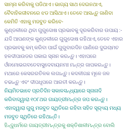
ସାମ୍ନା କରିବାକୁ ପଡିଥାଏ। ଭାଗ୍ୟ ସାଥ ଦେଇନଥାଏ,
ବୈବାହିକଜୀବନରେ ଝଡ ଆସିଥାଏ। ତେବେ ଆସନ୍ତୁ ଜାଣିବା
କେମିତି ଏହାକୁ ମଜବୁତ କରିବେ-
କୁଣ୍ଡଳୀରେ ଥିବା ଗୁରୁଦୋଷ ପ୍ରଭାବକୁ ଦୂରକରିବାର ଉପାୟ :-
ଯଦି ଆପଣଙ୍କ କୁଣ୍ଡଳୀରେ ଗୁରୁଦୋଷ ରହିଥାଏ, ତେବେ ଏହାର
ପ୍ରଭାବକୁ କମ୍ କରିବା ପାଇଁ ଗୁରୁବାରଦିନ ପାଣିରେ ଦୁଇଚାମଚ
ହଳଦୀପାଉଡର ପକାଇ ସ୍ନାନ କରନ୍ତୁ। ଏହାପରେ
ଓଁନମୋଭଗବତେବାସୁଦେବାୟନମଃ ମନ୍ତ୍ର ଜାପକରନ୍ତୁ।
ମଥାରେ କେସରରତିଳକ ଲଗାନ୍ତୁ। କଦଳୀଗଛ ମୂଳେ ଜଳ
ଚଢାନ୍ତୁ ଏବଂ ଦୀପଧୂପରେ ଆରତୀ କରନ୍ତୁ।
ନିୟମିତଭାବେ ପ୍ରତିଦିନ ସକାଳସନ୍ଧ୍ୟାରେ ସ୍ନାନାଦି
କରିବାଦ୍ୱାରା ୧୦୮ଥର ଗାୟତ୍ରୀମନ୍ତ୍ର ଜପ କରନ୍ତୁ।
ଏହାଦ୍ୱାରା ଗୁରୁ ମଜବୁତ ସ୍ଥିତିରେ ରହିବା ସହିତ ସୂର‌୍ୟ୍ୟ ମଧ୍ୟ
ମଜବୁତ ସ୍ଥିତିରେ ରହିଥାନ୍ତି।
ହିନ୍ଦୁଧର୍ମରେ ଗାୟତ୍ରୀମନ୍ତ୍ରକୁ ଶକ୍ତିଶାଳୀମନ୍ତ୍ର ବୋଲି