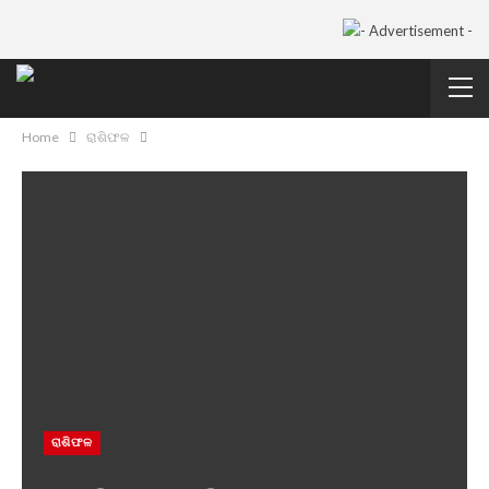
Home
ରାଶିଫଳ
ରାଶିଫଳ