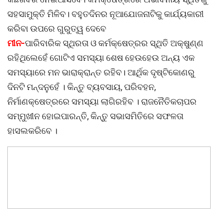
ସହସାମୁକ୍ତି ମିଳିବ। ବହୁତଦିନର ନୂଆଯୋଜନାଟିକୁ କାର୍ଯ୍ୟକାରୀ
କରିବା ଉପରେ ଗୁରୁତ୍ୱ ଦେବେ
ମୀନ-
ପାରିବାରିକ ସ୍ଥିରତା ଓ କର୍ମକ୍ଷେତ୍ରର ସ୍ଥିତି ଅକ୍ଷୁଣ୍ଣ
ରହିଥିଲେହେଁ ଗୋଟିଏ ସମସ୍ୟା ଶେଷ ହେଉହେଉ ଅନ୍ୟ ଏକ
ସମସ୍ୟାରେ ମନ ଭାରାକ୍ରାନ୍ତ ରହିବ। ଆର୍ଥିକ ଦୃଷ୍ଟିକୋଣରୁ
ଦିନଟି ମନ୍ଦନୁହେଁ । କିନ୍ତୁ ବ୍ୟବସାୟ, ପରିବହନ,
ନିର୍ମାଣକ୍ଷେତ୍ରରେ ସମସ୍ୟା ଲାଗିରହିବ । ରାଜନୈତିକଚାପର
ସମ୍ମୁଖୀନ ହୋଇପାରନ୍ତି, କିନ୍ତୁ ସଭାସମିତିରେ ସଫଳତା
ହାସଲକରିବେ ।