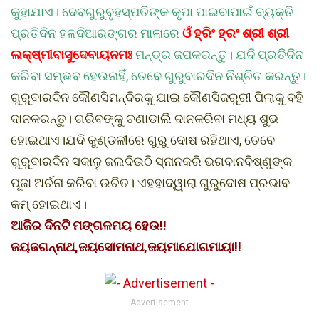
କୁହାଯାଏ। ଦେବଗୁରୁବୃହସ୍ପତିଙ୍କ କୃପା ପାଇବାପାଇଁ ବ୍ୟକ୍ତି
ପ୍ରତିଦିନ ହଳଦିଆରଙ୍ଗର ମାଳାରେ
ଓଁ ହ୍ରିଂ ହ୍ରଂ ଶ୍ରୀ ଶ୍ରୀ
ଲକ୍ଷ୍ମୀବାସୁଦେବାୟନମଃ
ମନ୍ତ୍ର ଜପକରନ୍ତୁ। ଯଦି ପ୍ରତିଦିନ
କରିବା ସମ୍ଭବ ହେଉନାହିଁ, ତେବେ ଗୁରୁବାରଦିନ ନିଶ୍ଚିତ କରନ୍ତୁ।
ଗୁରୁବାରଦିନ କୌଣସିମନ୍ଦିରକୁ ଯାଇ କୌଣସିଜରୁରୀ ପିଲାକୁ ବହି
ଦାନକରନ୍ତୁ। ଗରିବଙ୍କୁ ଚଣାଡାଲି ଦାନକରିବା ମଧ୍ୟ ଶୁଭ
ହୋଇଥାଏ।ଯଦି କୁଣ୍ଡଳୀରେ ଗୁରୁ ଦୋଷ ରହିଥାଏ, ତେବେ
ଗୁରୁବାରଦିନ ସକାଳୁ ଜଲଦିଉଠି ସ୍ନାନକରି ଭଗବାନବିଷ୍ଣୁଙ୍କ
ପୂଜା ଅର୍ଚନା କରିବା ଉଚିତ। ଏହହାଦ୍ୱାରା ଗୁରୁଦୋଷ ପ୍ରଭାବ
କମ୍ ହୋଇଥାଏ।
ଆଜିର ଦିନଟି ମଙ୍ଗଳମୟ ହେଉ!!
ଜୟଜଗନ୍ନାଥ,ଜୟସୋମନାଥ,ଜୟମାଯୋଗମାୟା!!
- Advertisement -