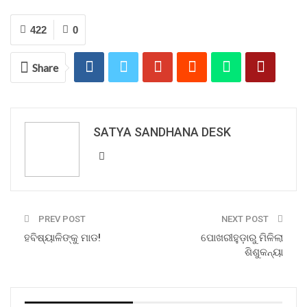
422
0
Share
SATYA SANDHANA DESK
PREV POST
NEXT POST
ହବିଷ୍ୟାଳିଙ୍କୁ ମାଡ!
ପୋଖରୀହୁଡ଼ାରୁ ମିଳିଲା
ଶିଶୁକନ୍ୟା