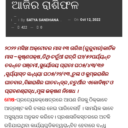
ଆଜିର ରାଶିଫଳ
On
Oct 12, 2022
By
SATYA SANDHANA DESK
422
0
୨୦୨୨ ମସିହା ଅକ୍ଟୋବର ମାସ ୧୩ ତାରିଖ (ଗୁରୁବାର)କାର୍ତିକ
ମାସ –କୃଷ୍ଣପକ୍ଷ ,ତିଥି-ଚର୍ତୁଥୀ ରାତ୍ରି ଘ୨/୫୨ପର୍ଯ୍ୟନ୍ତ
ତଦନ୍ତେ ପଞ୍ଚମୀ ,ସୁର୍ୟୋଦୟ ପ୍ରାତଃ ଘ୦୫/୪୩/୩୭
,ସୂର୍ଯ୍ୟାସ୍ତ ସନ୍ଧ୍ୟା ଘ୦୫/୨୨/୧୩ ,ତୁଳା ଓ କୁମ୍ଭରାଶିର
ଘାତବାର ,ବିଛାରାଶିର ଘାତଚନ୍ଦ୍ର ,ଚତୁର୍ଥୀର ଏକୋଦିଷ୍ଟ ଓ
ପ୍ରାବଣଶ୍ରାଦ୍ଧ ,ମୂଳା ଭକ୍ଷଣ ନିଷେଧ ।
ମେଷ-
ପ୍ରତ୍ୟେକକ୍ଷେତ୍ରରେ ଆପଣ ନିଜକୁ ଠିକ୍‌ଭାବେ
ଆଡ୍‌ଜଷ୍ଟ କରି ଚଳାଇ ନେଇ ପାରିବେନାହିଁ । ସାମୟିକ ଭାବେ
ଅସୁସ୍ଥତା ଅନୁଭବ କରିବେ। ପ୍ରଶାସନିକସ୍ତରରେ ଅଟକି
ରହିଯାଇଥିବା କାର୍ଯ୍ୟଗୁଡିକତ୍ୱରାନ୍ବିତ ହେବାରେ ବନ୍ଧୁ