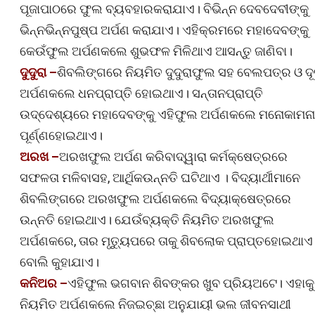
ପୂଜାପାଠରେ ଫୁଲ ବ୍ୟବହାରକରାଯାଏ। ବିଭିନ୍ନ ଦେବଦେବୀଙ୍କୁ
ଭିନ୍ନଭିନ୍ନପୁଷ୍ପ ଅର୍ପଣ କରାଯାଏ। ଏହିକ୍ରମରେ ମହାଦେବଙ୍କୁ
କେଉଁଫୁଲ ଅର୍ପଣକଲେ ଶୁଭଫଳ ମିଳିଥାଏ ଆସନ୍ତୁ ଜାଣିବା।
ଦୁଦୁରା –
ଶିବଲିଙ୍ଗରେ ନିୟମିତ ଦୁଦୁରାଫୁଲ ସହ ବେଲପତ୍ର ଓ ଦ
ଅର୍ପଣକଲେ ଧନପ୍ରାପ୍ତି ହୋଇଥାଏ। ସନ୍ତାନପ୍ରାପ୍ତି
ଉଦ୍ଦେଶ୍ୟରେ ମହାଦେବଙ୍କୁ ଏହିଫୁଲ ଅର୍ପଣକଲେ ମନୋକାମନା
ପୂର୍ଣ୍ଣହୋଇଥାଏ।
ଅରଖ –
ଅରଖଫୁଲ ଅର୍ପଣ କରିବାଦ୍ୱାରା କର୍ମକ୍ଷେତ୍ରରେ
ସଫଳତା ମଳିବାସହ, ଆର୍ଥିକଉନ୍ନତି ଘଟିଥାଏ । ବିଦ୍ୟାର୍ଥୀମାନେ
ଶିବଲିଙ୍ଗରେ ଅରଖଫୁଲ ଅର୍ପଣକଲେ ବିଦ୍ୟାକ୍ଷେତ୍ରରେ
ଉନ୍ନତି ହୋଇଥାଏ। ଯେଉଁବ୍ୟକ୍ତି ନିୟମିତ ଅରଖଫୁଲ
ଅର୍ପଣକରେ, ତାର ମୃତ୍ୟୁପରେ ତାକୁ ଶିବଲୋକ ପ୍ରାପ୍ତହୋଇଥାଏ
ବୋଲି କୁହାଯାଏ।
କନିଅର –
ଏହିଫୁଲ ଭଗବାନ ଶିବଙ୍କର ଖୁବ ପ୍ରିୟଅଟେ। ଏହାକୁ
ନିୟମିତ ଅର୍ପଣକଲେ ନିଜଇଚ୍ଛା ଅନୁଯାୟୀ ଭଲ ଜୀବନସାଥୀ