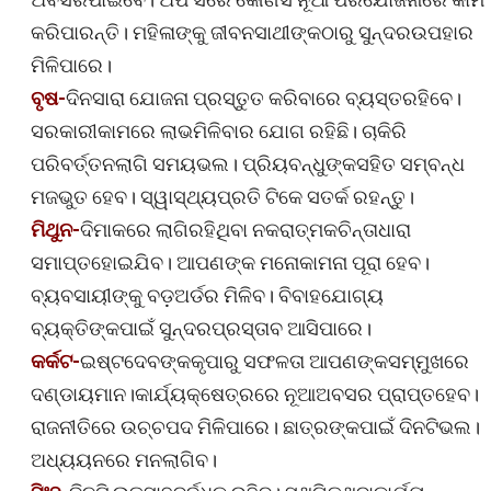
କରିପାରନ୍ତି। ମହିଳାଙ୍କୁ ଜୀବନସାଥୀଙ୍କଠାରୁ ସୁନ୍ଦରଉପହାର
ମିଳିପାରେ।
ବୃଷ-
ଦିନସାରା ଯୋଜନା ପ୍ରସ୍ତୁତ କରିବାରେ ବ୍ୟସ୍ତରହିବେ।
ସରକାରୀକାମରେ ଲାଭମିଳିବାର ଯୋଗ ରହିଛି। ଚାକିରି
ପରିବର୍ତ୍ତନଲାଗି ସମୟଭଲ। ପ୍ରିୟବନ୍ଧୁଙ୍କସହିତ ସମ୍ବନ୍ଧ
ମଜଭୁତ ହେବ। ସ୍ୱାସ୍ଥ୍ୟପ୍ରତି ଟିକେ ସତର୍କ ରହନ୍ତୁ।
ମିଥୁନ-
ଦିମାକରେ ଲାଗିରହିଥିବା ନକରାତ୍ମକଚିନ୍ତାଧାରା
ସମାପ୍ତହୋଇଯିବ। ଆପଣଙ୍କ ମନୋକାମନା ପୂରା ହେବ।
ବ୍ୟବସାୟୀଙ୍କୁ ବଡ଼ଅର୍ଡର ମିଳିବ। ବିବାହଯୋଗ୍ୟ
ବ୍ୟକ୍ତିଙ୍କପାଇଁ ସୁନ୍ଦରପ୍ରସ୍ତାବ ଆସିପାରେ।
କର୍କଟ-
ଇଷ୍ଟଦେବଙ୍କକୃପାରୁ ସଫଳତା ଆପଣଙ୍କସମ୍ମୁଖରେ
ଦଣ୍ଡାୟମାନ।କାର୍ଯ୍ୟକ୍ଷେତ୍ରରେ ନୂଆଅବସର ପ୍ରାପ୍ତହେବ।
ରାଜନୀତିରେ ଉଚ୍ଚପଦ ମିଳିପାରେ। ଛାତ୍ରଙ୍କପାଇଁ ଦିନଟିଭଲ।
ଅଧ୍ୟୟନରେ ମନଲାଗିବ।