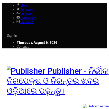
Likes
Followers
Followers
Subscribers
Followers
Sign In
Thursday, August 6, 2026
Contact
Publisher - ନିର୍ଭୀକ
ନିରପେକ୍ଷ ଓ ନିରନ୍ତର ଖବର
ଓଡ଼ିଆରେ ପଢ଼ନ୍ତୁ।