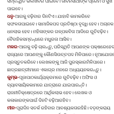
ସମ୍ବନ୍ଧିତ ଭଲଖବର ପାଇବେ। ଜୀବନସାଥୀଙ୍କ ପ୍ରେମ ଓ ସୁଖ
ପାଇବେ।
ଧନୁ-
ଆଗକୁ ବଢ଼ିବାର ଦିନଟିଏ। ଯାହାବି କାମକରିବେ
ସଫଳତାପାଇବେ। ସାମାଜିକପଦ ପ୍ରତିଷ୍ଠା ବୃଦ୍ଧି ହେବ। ଅଚାନକ
ଧନଲାଭ ହେବ। ମହିଳାଙ୍କର ଗଳ୍ପକବିତା ଆଦିରେ ରୁଚିବଢ଼ିବ।
ବୈବାହିକସମ୍ବନ୍ଧରେ ମଧୁରତା ଆସିବ।
ମକର-
ଆଗକୁ ବଢ଼ି ଚାଲନ୍ତୁ, ପରିସ୍ଥିତି ଆପଣଙ୍କ ପକ୍ଷରେହେ
ରାଜ୍ୟରେ ଆପଣଙ୍କୁ କୌଣସିଉଚ୍ଚପଦ ମିଳିପାରେ। ନୂଆଯୋଜନ
ପ୍ରସ୍ତୁତକରିବେ। ଲେଖକଙ୍କୁ ଆଜି ପୁରସ୍କାରମିଳିପାରେ।
ଛାତ୍ରଛାତ୍ରୀମାନେ ଏକାଗ୍ର ମନରେ ଅଧ୍ୟୟନକରନ୍ତୁ।
କୁମ୍ଭ-
ପୂଜାପାଠକାର୍ଯ୍ୟକ୍ରମରେ ରୁଚିବଢ଼ିବ। ଅଫିସ ଓ
ବ୍ୟାବସାୟିକକାମରେ ଯାତ୍ରାରେ ଯାଇପାରନ୍ତି।
ରାଜନୀତିକ୍ଷେତ୍ରରେ ଆର୍ଥିକଲାଭ ହେବ। ଲେଖକ ଓ
କଳାକାରଙ୍କପାଇଁ ଦିନଟି ବଢ଼ିଆରହିବ।
ମୀନ-
ପୂରାଦିନ ସତର୍କ ରହିବାର ଆବଶ୍ୟକତାରହିଛି। ବଡ଼ଙ୍କରାୟ