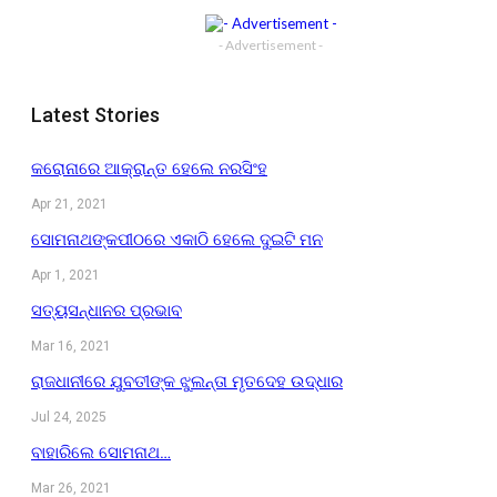
- Advertisement -
Latest Stories
କରୋନାରେ ଆକ୍ରାନ୍ତ ହେଲେ ନରସିଂହ
Apr 21, 2021
ସୋମନାଥଙ୍କପୀଠରେ ଏକାଠି ହେଲେ ଦୁଇଟି ମନ
Apr 1, 2021
ସତ୍ୟସନ୍ଧାନର ପ୍ରଭାବ
Mar 16, 2021
ରାଜଧାନୀରେ ଯୁବତୀଙ୍କ ଝୁଲନ୍ତା ମୃତଦେହ ଉଦ୍ଧାର
Jul 24, 2025
ବାହାରିଲେ ସୋମନାଥ…
Mar 26, 2021