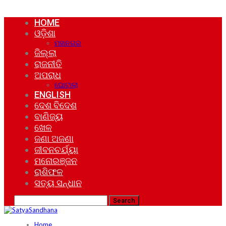
HOME
ଓଡ଼ିଶା
ମହାନଗର
ଜିଲ୍ଲା
ରାଜନୀତି
ଅପରାଧ
ଘୋଟାଲା
ENGLISH
ଦେଶ ବିଦେଶ
ବାଣିଜ୍ୟ
ଖେଳ
ଜଣା ଅଜଣା
ଜୀବନଚର୍ଯ୍ୟା
ମନୋରଞ୍ଜନ
ରାଶିଫଳ
ସତ୍ୟ ସନ୍ଧାନ
Home