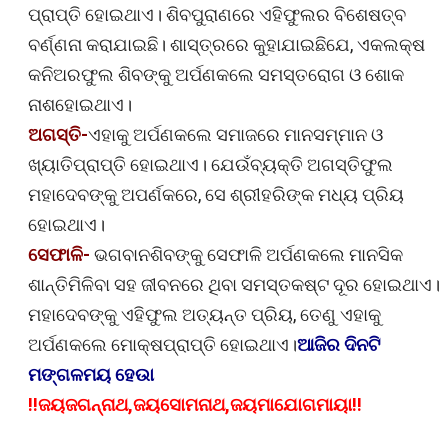
ପ୍ରାପ୍ତି ହୋଇଥାଏ। ଶିବପୁରାଣରେ ଏହିଫୁଲର ବିଶେଷତ୍ବ
ବର୍ଣ୍ଣନା କରାଯାଇଛି। ଶାସ୍ତ୍ରରେ କୁହାଯାଇଛିଯେ, ଏକଲକ୍ଷ
କନିଅରଫୁଲ ଶିବଙ୍କୁ ଅର୍ପଣକଲେ ସମସ୍ତରୋଗ ଓ ଶୋକ
ନାଶହୋଇଥାଏ।
ଅଗସ୍ତି-
ଏହାକୁ ଅର୍ପଣକଲେ ସମାଜରେ ମାନସମ୍ମାନ ଓ
ଖ୍ୟାତିପ୍ରାପ୍ତି ହୋଇଥାଏ। ଯେଉଁବ୍ୟକ୍ତି ଅଗସ୍ତିଫୁଲ
ମହାଦେବଙ୍କୁ ଅପର୍ଣକରେ, ସେ ଶ୍ରୀହରିଙ୍କ ମଧ୍ୟ ପ୍ରିୟ
ହୋଇଥାଏ।
ସେଫାଳି-
ଭଗବାନଶିବଙ୍କୁ ସେଫାଳି ଅର୍ପଣକଲେ ମାନସିକ
ଶାନ୍ତିମିଳିବା ସହ ଜୀବନରେ ଥିବା ସମସ୍ତକଷ୍ଟ ଦୂର ହୋଇଥାଏ।
ମହାଦେବଙ୍କୁ ଏହିଫୁଲ ଅତ୍ୟନ୍ତ ପ୍ରିୟ, ତେଣୁ ଏହାକୁ
ଅର୍ପଣକଲେ ମୋକ୍ଷପ୍ରାପ୍ତି ହୋଇଥାଏ।
ଆଜିର ଦିନଟି
ମଙ୍ଗଳମୟ ହେଉା
!!ଜୟଜଗନ୍ନାଥ,ଜୟସୋମନାଥ,ଜୟମାଯୋଗମାୟା!!