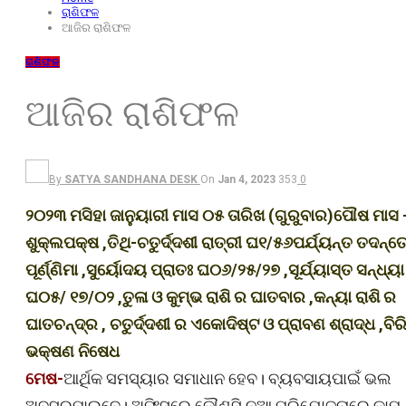
ରାଶିଫଳ
ଆଜିର ରାଶିଫଳ
ରାଶିଫଳ
ଆଜିର ରାଶିଫଳ
By
SATYA SANDHANA DESK
On
Jan 4, 2023
353
0
୨୦୨୩ ମସିହା ଜାନୁୟାରୀ ମାସ ୦୫ ତାରିଖ (ଗୁରୁବାର)ପୌଷ ମାସ 
ଶୁକ୍ଲପକ୍ଷ ,ତିଥି-ଚତୁର୍ଦ୍ଦଶୀ ରାତ୍ରୀ ଘ୧/୫୬ପର୍ଯ୍ୟନ୍ତ ତଦନ୍ତ
ପୂର୍ଣ୍ଣିମା ,ସୁର୍ୟୋଦୟ ପ୍ରାତଃ ଘ୦୬/୨୫/୨୭ ,ସୂର୍ଯ୍ୟାସ୍ତ ସନ୍ଧ୍ୟା
ଘ୦୫/ ୧୭/୦୨ ,ତୁଳା ଓ କୁମ୍ଭ ରାଶି ର ଘାତବାର ,କନ୍ୟା ରାଶି ର
ଘାତଚନ୍ଦ୍ର , ଚତୁର୍ଦ୍ଦଶୀ ର ଏକୋଦିଷ୍ଟ ଓ ପ୍ରାବଣ ଶ୍ରାଦ୍ଧ ,ବିର
ଭକ୍ଷଣ ନିଷେଧ
ମେଷ-
ଆର୍ଥିକ ସମସ୍ୟାର ସମାଧାନ ହେବ। ବ୍ୟବସାୟପାଇଁ ଭଲ
ଅବସରପାଇବେ। ଅଫିସରେ କୌଣସି ନୂଆ ପରିଯୋଜନାରେ କାମ