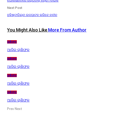
ପୋଲିସହାତରେ ଧରାପଡିଲା ଚୋର। ବାଇକ
Next Post
ହକିଷ୍ଟାଡିୟମ ଉଦଘାଟନ କରିବେ ନବୀନ
You Might Also Like
More From Author
ରାଶିଫଳ
ଆଜିର ରାଶିଫଳ
ରାଶିଫଳ
ଆଜିର ରାଶିଫଳ
ରାଶିଫଳ
ଆଜିର ରାଶିଫଳ
ରାଶିଫଳ
ଆଜିର ରାଶିଫଳ
Prev
Next