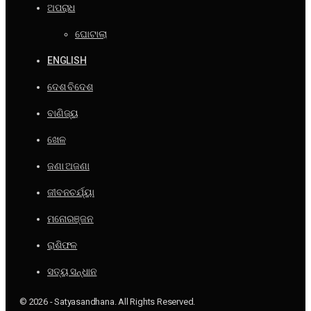
ଅପରାଧ
ଘୋଟାଲା
ENGLISH
ଦେଶ ବିଦେଶ
ବାଣିଜ୍ୟ
ଖେଳ
ଜଣା ଅଜଣା
ଜୀବନଚର୍ଯ୍ୟା
ମନୋରଞ୍ଜନ
ରାଶିଫଳ
ସତ୍ୟ ସନ୍ଧାନ
© 2026 - Satyasandhana. All Rights Reserved.