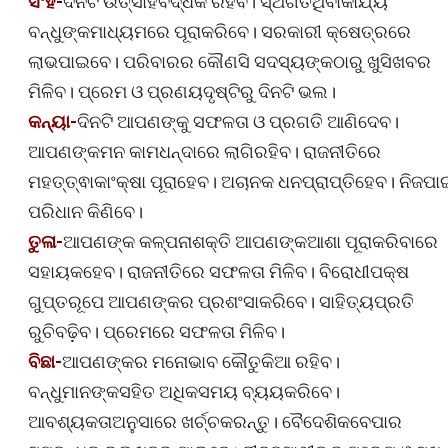
ସିଂହ-
ଦିନଟି ଉତ୍ସାହବର୍ଦ୍ଧକ ରହିବ। ସ୍ଥଗିତଥିବାକାର୍ଯ୍ୟ
ବନ୍ଧୁଙ୍କମାଧ୍ୟମରେ ପୂରାକରିବେ। ସରକାରୀ କ୍ଷେତ୍ରରେ
ଲାଭପାଇବେ। ପରିବାରର କୌଣସି ସଦସ୍ୟଙ୍କଠାରୁ ଖୁସିଖବର
ମିଳିବ। ପ୍ରେମ ଓ ପ୍ରଣୟଦୃଷ୍ଟିରୁ ଦିନଟି ଭଲ।
କନ୍ୟା-
ଦିନଟି ଆପଣଙ୍କୁ ସଫଳତା ଓ ପ୍ରଗତି ଆଣିଦେବ।
ଆପଣଙ୍କମନ କାମଧନ୍ଦାରେ ଲାଗିରହିବ। ରାଜନୀତିରେ
ମହତ୍ତ୍ଵାକାଂକ୍ଷା ପୂରାହେବ। ଅଚାନକ ଧନପ୍ରାପ୍ତିହେବ। ନିଜପାଇ
ପରିଧାନ କିଣିବେ।
ତୁଳା-
ଆପଣଙ୍କ କଳ୍ପନାଶକ୍ତି ଆପଣଙ୍କଆଶା ପୂରାକରିବାରେ
ସହାୟକହେବ। ରାଜନୀତିରେ ସଫଳତା ମିଳିବ। ବିରୋଧୀପକ୍ଷ
ଗୁପ୍ତରୂପେ ଆପଣଙ୍କର ପ୍ରଶଂସାକରିବେ। ସାହିତ୍ୟପ୍ରତି
ରୁଚିବଢ଼ିବ। ପ୍ରେମରେ ସଫଳତା ମିଳିବ।
ବିଛା-
ଆପଣଙ୍କର ମନୋଭାବ କୌତୁକିଆ ରହିବ।
ବନ୍ଧୁମାନଙ୍କସହିତ ଅଧିକସମୟ ବ୍ୟୟକରିବେ।
ଆବଶ୍ୟକତାଅନୁସାରେ ଖର୍ଚ୍ଚକରନ୍ତୁ। ବୈଦେଶିକବେପାର