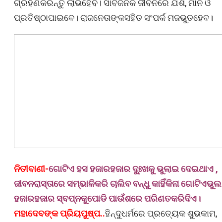
ଗ୍ରହଣକରନ୍ତୁ ଲାଭହେବ। ସାର୍ବଜନିକ ଜୀବନରେ ଯଶ, ମାନ ଓ
ପ୍ରତିଷ୍ଠାପାଇବେ। ରାଜନେତାଙ୍କସହିତ ସଂପର୍କ ମଜଭୁତହେବ।
ନିତୀବାଣୀ-
ଗୋଟିଏ ହସ ହଜାରହଜାର ଦୁ୍ଃଖକୁ ଭୁଲାଇ ଦେଇଥାଏ ,
ଜୀବନରାସ୍ତାରେ ସମ୍ଭାଳିକରି ଚାଲିବ ବନ୍ଧୁ କାହିଁକିନା ଗୋଟିଏଭୁଲ
ହଜାରହଜାର ସ୍ବପ୍ନକୁପୋଡି ପାଉଁଶରେ ପରିଣତକରିଦିଏ।
ମହାଦେବଙ୍କ ପ୍ରିୟପୁଷ୍ପ..
ହିନ୍ଦୁଧର୍ମରେ ପ୍ରତ୍ୟେକ ଶୁଭକାମ,