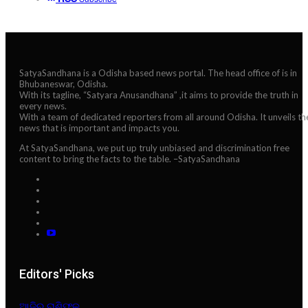
SatyaSandhana is a Odisha based news portal. The head office of is in
Bhubaneswar, Odisha.
With its tagline, “Satyara Anusandhana” ,it aims to provide the truth in
every news.
With a team of dedicated reporters from all around Odisha. It unveils th
news that is important and impacts you.
At SatyaSandhana, we put up truly unbiased and discrimination free
content to bring the facts to the table. –SatyaSandhana
Editors' Picks
ଆଜିର ରାଶିଫଳ