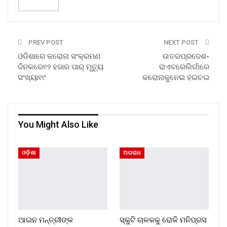
PREV POST
NEXT POST
ଓଡିଶାରେ କରୋନା ସଂକ୍ରମଣ
ଉତରପ୍ରଦେଶ-
ଦିନକରେ୧୨ ହଜାର ପାର୍‌ ମୃତ୍ୟୁ
ରାଏବରେଲିଗାଁରେ
ସଂଖ୍ୟା୧୯
କରୋନାକୁନେଇ ହଇଚଇ
You Might Also Like
ଓଡ଼ିଶା
ଅପରାଧ
ଆଇନ ମନ୍ତ୍ରୀଙ୍କ
ସ୍କୁଟି ଚାଳକକୁ ରୋକି ମନିପ୍ରସ