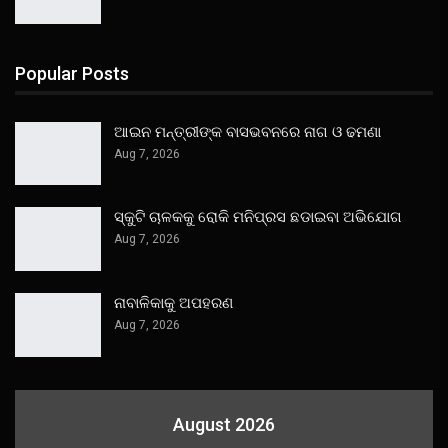
Popular Posts
ଆଇନ ମନ୍ତ୍ରୀଙ୍କ ବାସଭବନରେ ନାଗ ଓ ଢମଣା
Aug 7, 2026
ସ୍କୁଟି ଚାଳକକୁ ରୋକି ମନିପ୍ରସ ଛଡାଇବା ଅଭିଯୋଗ
Aug 7, 2026
ନାବାଳିକାକୁ ଅପହରଣ
Aug 7, 2026
August 2026