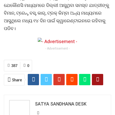
ଯେକୌଣସି ମାଧ୍ୟମରେ ଦିଲ୍ଲୀ ଆସୁଥିବା ସମସ୍ତ ଯାତ୍ରୀଙ୍କୁ
ବିମାନ, ଟ୍ରେନ୍, ବସ୍, କାର୍, ଟ୍ରକ୍ କିମ୍ବା ଅନ୍ୟ ମାଧ୍ୟମରେ
ଆସୁଥିଲେ ମଧ୍ୟ ୧୪ ଦିନ ପାଇଁ କ୍ୱାରେଣ୍ଟାଇନରେ ରହିବାକୁ
ପଡିବ।
- Advertisement -
387
0
Share
SATYA SANDHANA DESK