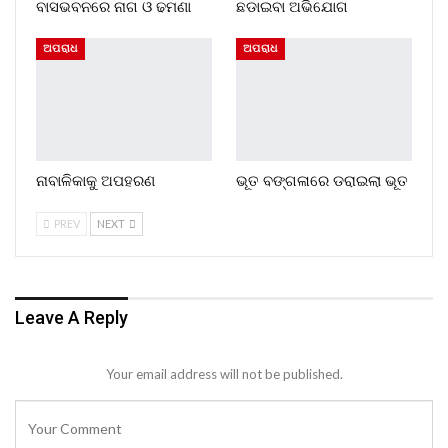
ବାସଭବନରେ ନାଗ ଓ ଢମଣା
ଛଡାଇବା ଅଭିଯୋଗ
ଅପରାଧ
ଅପରାଧ
ନାବାଳିକାକୁ ଅପହରଣ
ଭୂତ ବଙ୍ଗଳାରେ ଡରାଇଲା ଭୂତ
PREV
NEXT
Leave A Reply
Your email address will not be published.