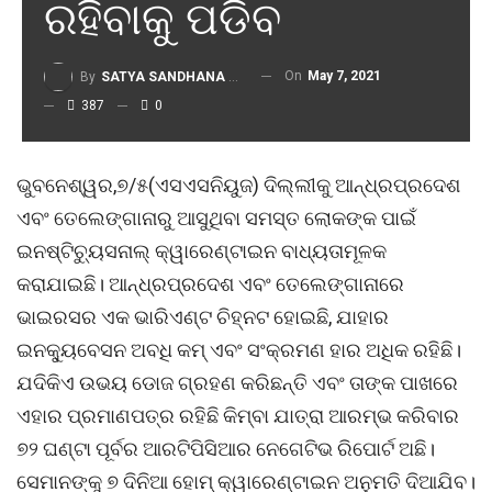
ରହିବାକୁ ପଡିବ
On
May 7, 2021
By
SATYA SANDHANA DESK
387
0
ଭୁବନେଶ୍ୱର,୭/୫(ଏସଏସନିୟୁଜ) ଦିଲ୍ଲୀକୁ ଆନ୍ଧ୍ରପ୍ରଦେଶ
ଏବଂ ତେଲେଙ୍ଗାନାରୁ ଆସୁଥିବା ସମସ୍ତ ଲୋକଙ୍କ ପାଇଁ
ଇନଷ୍ଟିଚ୍ୟୁସନାଲ୍ କ୍ୱାରେଣ୍ଟାଇନ ବାଧ୍ୟତାମୂଳକ
କରାଯାଇଛି। ଆନ୍ଧ୍ରପ୍ରଦେଶ ଏବଂ ତେଲେଙ୍ଗାନାରେ
ଭାଇରସର ଏକ ଭାରିଏଣ୍ଟ ଚିହ୍ନଟ ହୋଇଛି, ଯାହାର
ଇନକ୍ୟୁବେସନ ଅବଧି କମ୍ ଏବଂ ସଂକ୍ରମଣ ହାର ଅଧିକ ରହିଛି।
ଯଦିକିଏ ଉଭୟ ଡୋଜ ଗ୍ରହଣ କରିଛନ୍ତି ଏବଂ ତାଙ୍କ ପାଖରେ
ଏହାର ପ୍ରମାଣପତ୍ର ରହିଛି କିମ୍ବା ଯାତ୍ରା ଆରମ୍ଭ କରିବାର
୭୨ ଘଣ୍ଟା ପୂର୍ବର ଆରଟିପିସିଆର ନେଗେଟିଭ ରିପୋର୍ଟ ଅଛି।
ସେମାନଙ୍କୁ ୭ ଦିନିଆ ହୋମ୍ କ୍ୱାରେଣ୍ଟାଇନ ଅନୁମତି ଦିଆଯିବ।