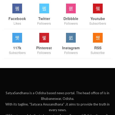
Facebook
Twitter
Dribbble
Youtube
Likes
Followers
Followers
Subscribers
117k
Pinterest
Instagram
RSS
Subscribers
Followers
Followers
Subscribe
SatyaSandhana is a Odisha based news portal. The head office of is in
Bhubaneswar, Odisha.
With its tagline, “Satyara Anusandhana” ,it aims to provide the truth in
every news.