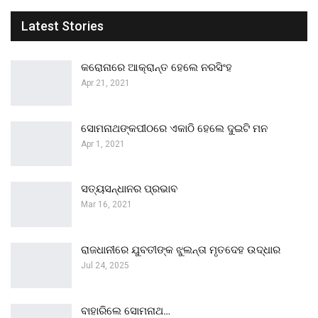
Latest Stories
କରୋନାରେ ଆକ୍ରାନ୍ତ ହେଲେ ନରସିଂହ
Apr 21, 2021
ସୋମନାଥଙ୍କପୀଠରେ ଏକାଠି ହେଲେ ଦୁଇଟି ମନ
Apr 1, 2021
ସତ୍ୟସନ୍ଧାନର ପ୍ରଭାବ
Mar 16, 2021
ରାଜଧାନୀରେ ଯୁବତୀଙ୍କ ଝୁଲନ୍ତା ମୃତଦେହ ଉଦ୍ଧାର
Jul 24, 2025
ବାହାରିଲେ ସୋମନାଥ…