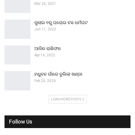
Mar 26, 2021
ଜୁଲାଇ ୧ରୁ ଘରୋଇ ବସ ଧର୍ମଘଟ
Jun 11, 2022
ଆଜିର ରାଶିଫଳ
Apr 16, 2022
ମଧୁବନ ଗାଁରେ ବୁଲିଲା ଖଣ୍ଡା
Feb 25, 2024
LOAD MORE POSTS
Follow Us