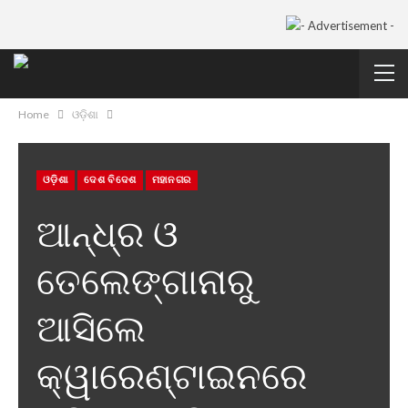
Home
ଓଡ଼ିଶା
ଓଡ଼ିଶା
ଦେଶ ବିଦେଶ
ମହାନଗର
ଆନ୍ଧ୍ର ଓ
ତେଲେଙ୍ଗାନାରୁ
ଆସିଲେ
କ୍ୱାରେଣ୍ଟାଇନରେ