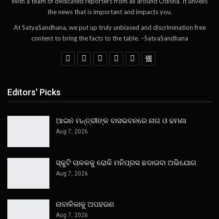
With a team of dedicated reporters from all around Odisha. It unveils
the news that is important and impacts you.
At SatyaSandhana, we put up truly unbiased and discrimination free
content to bring the facts to the table. –SatyaSandhana
Editors' Picks
ଆଇନ ମନ୍ତ୍ରୀଙ୍କ ବାସଭବନରେ ନାଗ ଓ ଢମଣା
Aug 7, 2026
ସ୍କୁଟି ଚାଳକକୁ ରୋକି ମନିପ୍ରସ ଛଡାଇବା ଅଭିଯୋଗ
Aug 7, 2026
ନାବାଳିକାକୁ ଅପହରଣ
Aug 7, 2026