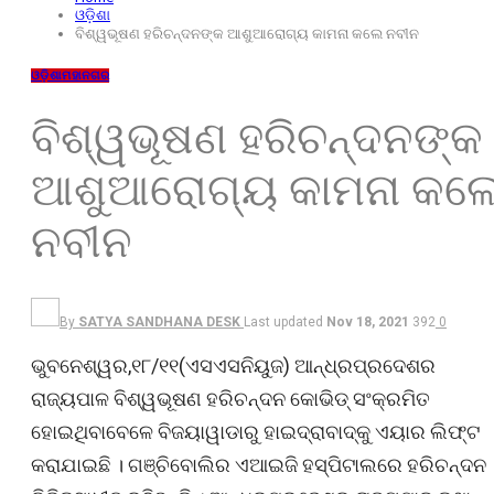
ଓଡ଼ିଶା
ବିଶ୍ୱଭୂଷଣ ହରିଚନ୍ଦନଙ୍କ ଆଶୁଆରୋଗ୍ୟ କାମନା କଲେ ନବୀନ
ଓଡ଼ିଶା
ମହାନଗର
ବିଶ୍ୱଭୂଷଣ ହରିଚନ୍ଦନଙ୍କ
ଆଶୁଆରୋଗ୍ୟ କାମନା କଲ
ନବୀନ
By
SATYA SANDHANA DESK
Last updated
Nov 18, 2021
392
0
ଭୁବନେଶ୍ୱର,୧୮/୧୧(ଏସଏସନିୟୁଜ) ଆନ୍ଧ୍ରପ୍ରଦେଶର
ରାଜ୍ୟପାଳ ବିଶ୍ୱଭୂଷଣ ହରିଚନ୍ଦନ କୋଭିଡ୍ ସଂକ୍ରମିତ
ହୋଇଥିବାବେଳେ ବିଜୟାୱାଡାରୁ ହାଇଦ୍ରାବାଦ୍‌କୁ ଏୟାର ଲିଫ୍ଟ
କରାଯାଇଛି । ଗଞ୍ଚିବୋଲିର ଏଆଇଜି ହସ୍ପିଟାଲରେ ହରିଚନ୍ଦନ