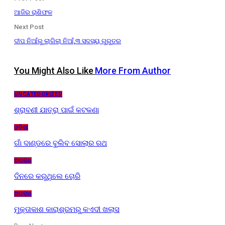
ଆଜିର ରାଶିଫଳ
Next Post
ଦୀପ ନିଆଁରୁ ଲାଗିଲା ନିଆଁ,୩ ସଦସ୍ୟ ଗୁରୁତର
You Might Also Like
More From Author
UNCATEGORIZED
ଶ୍ରାବଣୀ ଯାତ୍ରା ପାଇଁ କଟକଣା
ଓଡ଼ିଶା
ଗାଁ ଦାଣ୍ଡରେ ବୁଲିବ ସୋଲାର ରଥ
ଅପରାଧ
ଦିନରେ କରୁଥିଲେ ଚୋରି
ଅପରାଧ
ମୁକ୍ତାକାଶ କାରାଶ୍ରମରୁ କଏଦୀ ଖଲାସ