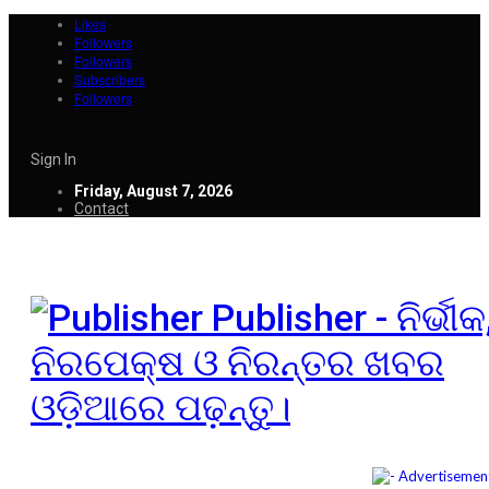
Likes
Followers
Followers
Subscribers
Followers
Sign In
Friday, August 7, 2026
Contact
Publisher - ନିର୍ଭୀକ
ନିରପେକ୍ଷ ଓ ନିରନ୍ତର ଖବର
ଓଡ଼ିଆରେ ପଢ଼ନ୍ତୁ।