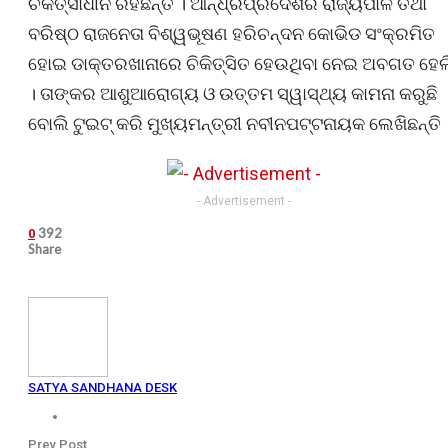
ଚିକିତ୍ସାଧୀନ ରହିଛନ୍ତି । ଆନ୍ଧ୍ରପ୍ରଦେଶର ରାଜ୍ୟପାଳ ତଥା
ବରିଷ୍ଠ ରାଜନେତା ବିଶ୍ୱଭୂଷଣ ହରିଚନ୍ଦନ କୋଭିଡ ସଂକ୍ରମିତ
ହୋଇ ଡାକ୍ତରଖାନାରେ ଚିକିତ୍ସିତ ହେଉଥିବା ନେଇ ଅବଗତ ହେଲ
। ତାଙ୍କର ଆଶୁଆରୋଗ୍ୟ ଓ ଉତ୍ତମ ସ୍ୱାସ୍ଥ୍ୟ କାମନା କରୁଛି
ବୋଲି ଟୁଇଟ୍ କରି ମୁଖ୍ୟମନ୍ତ୍ରୀ ନବୀନପଟ୍ଟନାୟକ ଲେଖିଛନ୍ତି 
- Advertisement -
392
0
Share
SATYA SANDHANA DESK
Prev Post