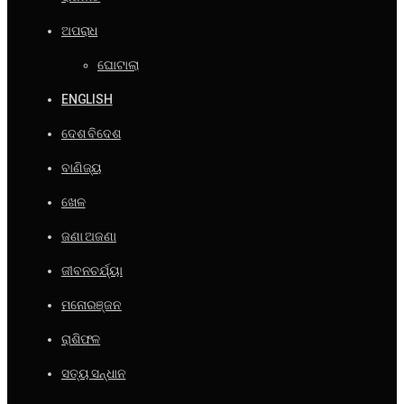
ଅପରାଧ
ଘୋଟାଲା
ENGLISH
ଦେଶ ବିଦେଶ
ବାଣିଜ୍ୟ
ଖେଳ
ଜଣା ଅଜଣା
ଜୀବନଚର୍ଯ୍ୟା
ମନୋରଞ୍ଜନ
ରାଶିଫଳ
ସତ୍ୟ ସନ୍ଧାନ