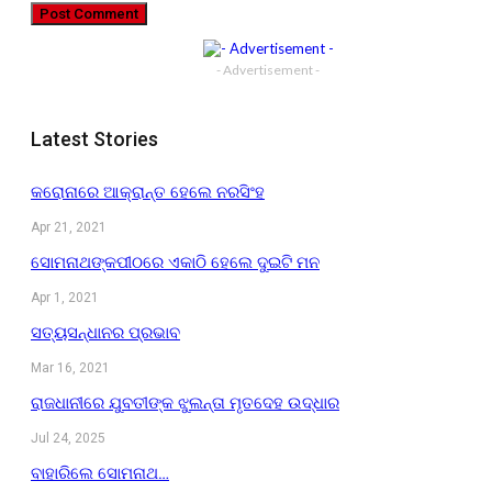
- Advertisement -
Latest Stories
କରୋନାରେ ଆକ୍ରାନ୍ତ ହେଲେ ନରସିଂହ
Apr 21, 2021
ସୋମନାଥଙ୍କପୀଠରେ ଏକାଠି ହେଲେ ଦୁଇଟି ମନ
Apr 1, 2021
ସତ୍ୟସନ୍ଧାନର ପ୍ରଭାବ
Mar 16, 2021
ରାଜଧାନୀରେ ଯୁବତୀଙ୍କ ଝୁଲନ୍ତା ମୃତଦେହ ଉଦ୍ଧାର
Jul 24, 2025
ବାହାରିଲେ ସୋମନାଥ…