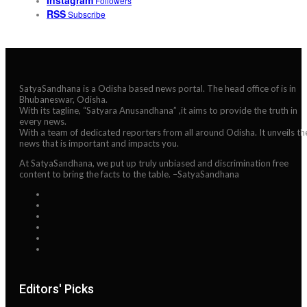
Instagram
Followers
RSS
Subscribe
SatyaSandhana is a Odisha based news portal. The head office of is in
Bhubaneswar, Odisha.
With its tagline, “Satyara Anusandhana” ,it aims to provide the truth in
every news.
With a team of dedicated reporters from all around Odisha. It unveils th
news that is important and impacts you.
At SatyaSandhana, we put up truly unbiased and discrimination free
content to bring the facts to the table. –SatyaSandhana
Editors' Picks