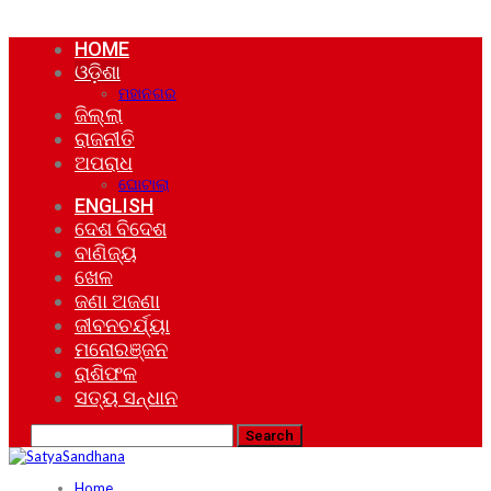
HOME
ଓଡ଼ିଶା
ମହାନଗର
ଜିଲ୍ଲା
ରାଜନୀତି
ଅପରାଧ
ଘୋଟାଲା
ENGLISH
ଦେଶ ବିଦେଶ
ବାଣିଜ୍ୟ
ଖେଳ
ଜଣା ଅଜଣା
ଜୀବନଚର୍ଯ୍ୟା
ମନୋରଞ୍ଜନ
ରାଶିଫଳ
ସତ୍ୟ ସନ୍ଧାନ
Home