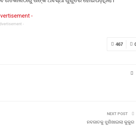
େବେ ଗତକାଲିଠାରୁ ତାଙ୍କ ଅବସ୍ଥା ଗୁରୁତର ହୋଇପଡ଼ିଥିଲା।
Advertisement -
467
NEXT POST
ନବଜାତକୁ ଝୁଣିଖାଇଲା କୁକୁର