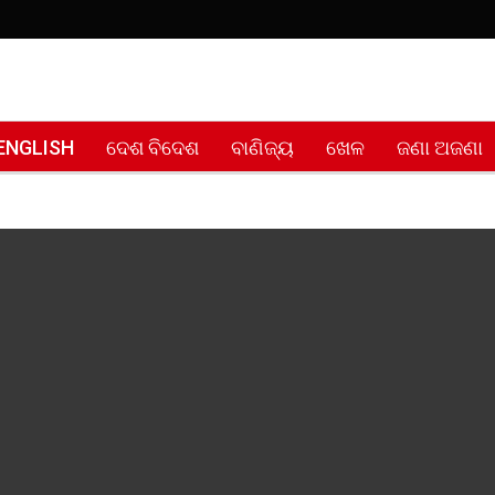
ENGLISH
ଦେଶ ବିଦେଶ
ବାଣିଜ୍ୟ
ଖେଳ
ଜଣା ଅଜଣା