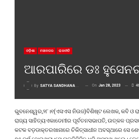
ଓଡ଼ିଶା
ମହାନଗର
ରାଜନୀତି
ଆରପାରିରେ ଡଃ ହୁସେନରବ
On
Jan 28, 2023
4
By
SATYA SANDHANA DESK
ଭୁବନେଶ୍ୱର,୨୮।୧(ଏସଏସ ନିଉଜ)ବିଶିଷ୍ଟ ଲେଖକ, କବି ଓ ରା
ରାଜ୍ୟ ସାହିତ୍ୟଏକାଡେମୀର ପୂର୍ବତନସଭାପତି, ଉତ୍କଳ ପ୍ରସଙ୍
କଟକ ବଡ଼ଡାକ୍ତରଖାନାରେ ଚିକିତ୍ସାଧୀନ ଅବସ୍ଥାରେ ସେ ଶେଷ ନି