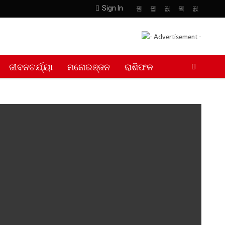
Sign In
ଜୀବନଚର୍ଯ୍ୟା
ମନୋରଞ୍ଜନ
ରାଶିଫଳ