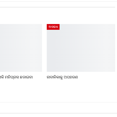
ଅପରାଧ
ରୋକି ମନିପ୍ରସ ଛଡାଇବା
ନାବାଳିକାକୁ ଅପହରଣ