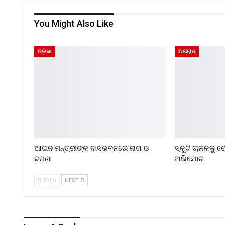
You Might Also Like
ଓଡ଼ିଶା
ଅପରାଧ
ଆଇନ ମନ୍ତ୍ରୀଙ୍କ ବାସଭବନରେ ନାଗ ଓ
ସ୍କୁଟି ଚାଳକକୁ 
ଢମଣା
ଅଭିଯୋଗ
PREV
NEXT