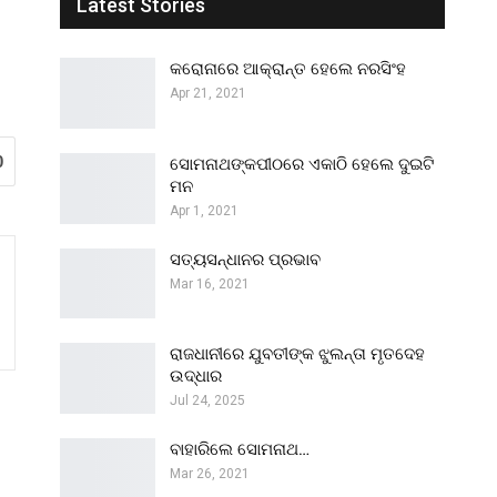
Latest Stories
କରୋନାରେ ଆକ୍ରାନ୍ତ ହେଲେ ନରସିଂହ
Apr 21, 2021
0
ସୋମନାଥଙ୍କପୀଠରେ ଏକାଠି ହେଲେ ଦୁଇଟି
ମନ
Apr 1, 2021
ସତ୍ୟସନ୍ଧାନର ପ୍ରଭାବ
Mar 16, 2021
ରାଜଧାନୀରେ ଯୁବତୀଙ୍କ ଝୁଲନ୍ତା ମୃତଦେହ
ଉଦ୍ଧାର
Jul 24, 2025
ବାହାରିଲେ ସୋମନାଥ…
Mar 26, 2021