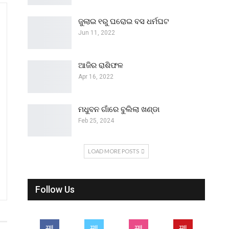
ଜୁଲାଇ ୧ରୁ ଘରୋଇ ବସ ଧର୍ମଘଟ
Jun 11, 2022
ଆଜିର ରାଶିଫଳ
Apr 16, 2022
ମଧୁବନ ଗାଁରେ ବୁଲିଲା ଖଣ୍ଡା
Feb 25, 2024
LOAD MORE POSTS
Follow Us