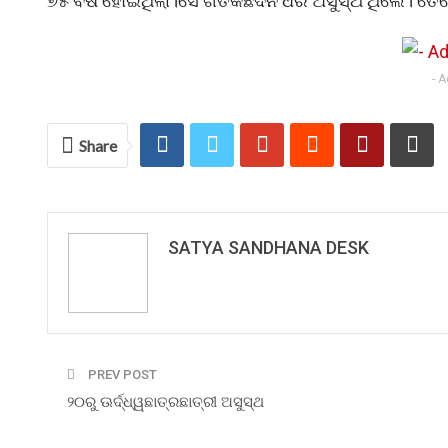
୭୫ ବର୍ଷ ହୋଇଥିଲା।ସେ ଗତକିଛିଦିନ ଧରି ଅସୁସ୍ଥ ଥିଲେ। ତ
- 
Share
SATYA SANDHANA DESK
PREV POST
୨୦ରୁ ଊର୍ଦ୍ଧ୍ୱଛାତ୍ରଛାତ୍ରୀ ଅସୁସ୍ଥ