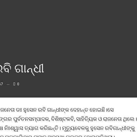
ି ଗାନ୍ଧୀ
67
0
ଜନେତା ଡଃ ହୁସେନ ରବି ଗାନ୍ଧୀଙ୍କ ଦେହାନ୍ତ ହୋଇଛି।ସେ
ଗର ପୁର୍ବତନସମ୍ପାଦକ, ବିଶିଷ୍ଟକବି, ସାହିତ୍ୟିକ ଓ ରାଜନେତା ଥିଲେ।
ଃଶ୍ୱାସ ତ୍ୟାଗ କରିଛନ୍ତି। ମୃତ୍ୟୁବେଳକୁ ହୁସେନ ରବିଗାନ୍ଧୀଙ୍କୁ