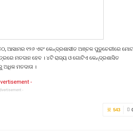
୪୦, ଆସାମର ୧୨୬ ଏବଂ କେନ୍ଦ୍ରଶାସୀତ ଅଞ୍ଚଳ ପୁଡୁଚେରୀରେ ମୋଟ
ଷେତ୍ରରେ ମତଦାନ ହେବ । ୪ଟି ରାଜ୍ୟ ଓ ଗୋଟିଏ କେନ୍ଦ୍ରଶାସିତ
ୁ ଅଧିକ ମତଦାତା ।
Advertisement -
543