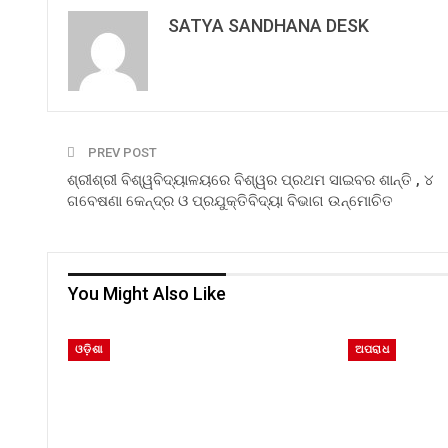
SATYA SANDHANA DESK
PREV POST
ଶ୍ରୀଶ୍ରୀ ବିଶ୍ୱବିଦ୍ୟାଳୟରେ ବିଶ୍ୱର ପ୍ରଥମ ସାଇବର ଶାନ୍ତି , ୪
ଗବେଷଣା କେନ୍ଦ୍ର ଓ ପ୍ରଯୁକ୍ତିବିଦ୍ୟା ବିଭାଗ ଉନ୍ମୋଚିତ
You Might Also Like
ଓଡ଼ିଶା
ଅପରାଧ