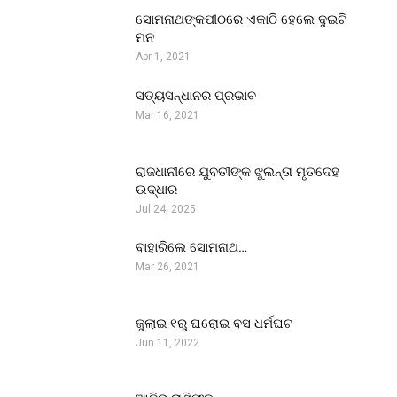
ସୋମନାଥଙ୍କପୀଠରେ ଏକାଠି ହେଲେ ଦୁଇଟି
ମନ
Apr 1, 2021
ସତ୍ୟସନ୍ଧାନର ପ୍ରଭାବ
Mar 16, 2021
ରାଜଧାନୀରେ ଯୁବତୀଙ୍କ ଝୁଲନ୍ତା ମୃତଦେହ
ଉଦ୍ଧାର
Jul 24, 2025
ବାହାରିଲେ ସୋମନାଥ…
Mar 26, 2021
ଜୁଲାଇ ୧ରୁ ଘରୋଇ ବସ ଧର୍ମଘଟ
Jun 11, 2022