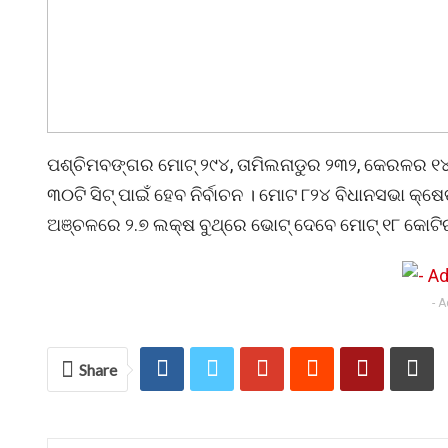
ପଶ୍ଚିମବଙ୍ଗର ମୋଟ୍ ୨୯୪, ତାମିଲନାଡୁର ୨୩୨, କେରଳର ୧
୩୦ଟି ସିଟ୍ ପାଇଁ ହେବ ନିର୍ବାଚନ । ମୋଟ ୮୨୪ ବିଧାନସଭା କ୍
ଅଞ୍ଚଳରେ ୨.୭ ଲକ୍ଷ ବୁଥ୍‌ରେ ଭୋଟ୍ ଦେବେ ମୋଟ୍ ୧୮ କୋଟିର
- 
Share