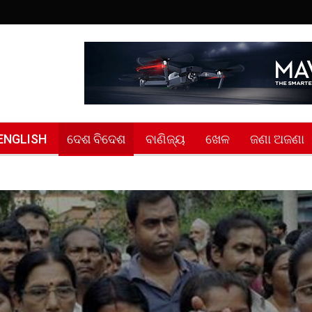
ENGLISH
ଦେଶ ବିଦେଶ
ବାଣିଜ୍ୟ
ଖେଳ
ଜଣା ଅଜଣା