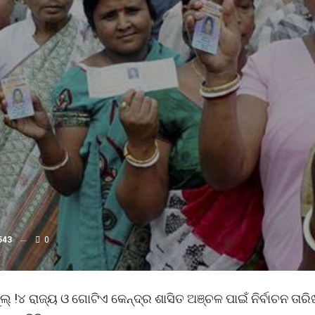
543
0
ଲ୍ !୪ ରାଜ୍ୟ ଓ ଗୋଟିଏ କେନ୍ଦ୍ର ଶାସିତ ଅଞ୍ଚଳ ପାଇଁ ନିର୍ବାଚନ ତାରି