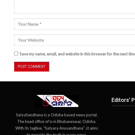
Save my name, email, and website in this browser for the next ti
Editors' P
SatyaSandhana is a Odisha based news portal.
The head office of is in Bhubaneswar, Odisha.
With its tagline, “Satyara Anusandhana” ,it aims
to provide the truth in every news.