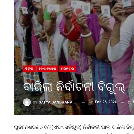
ଓଡ଼ିଶା
ଦେଶ ବିଦେଶ
ମହାନଗର
ବାଜିଲା ନିର୍ବାଚନୀ ବିଗୁଲ୍
On
Feb 26, 2021
By
SATYA SANDHANA DESK
ଭୁବନେଶ୍ବର,୨୬/୨(ଏସଏସନିୟୁଜ) ନିର୍ବାଚନୀ ପାଇ ବାଜିଲା ବିଗୁ