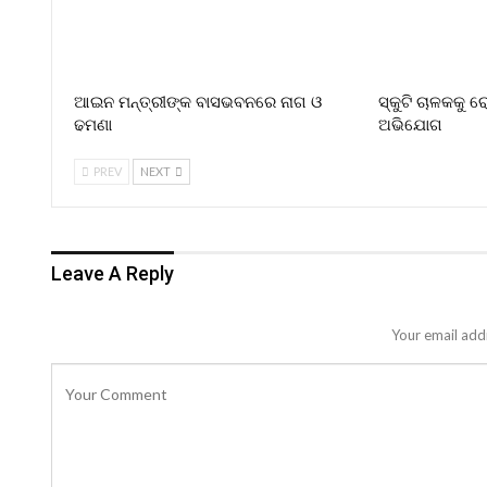
ଆଇନ ମନ୍ତ୍ରୀଙ୍କ ବାସଭବନରେ ନାଗ ଓ
ସ୍କୁଟି ଚାଳକକୁ 
ଢମଣା
ଅଭିଯୋଗ
PREV
NEXT
Leave A Reply
Your email addr