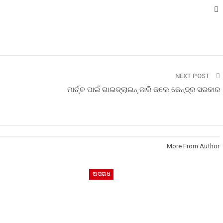
NEXT POST
ମାର୍ଚ୍ଚ ପାଇଁ ଗାଇଡ୍‌ଲାଇନ୍ ଜାରି କଲେ କେନ୍ଦ୍ର ସରକାର
More From Author
ଅପରାଧ