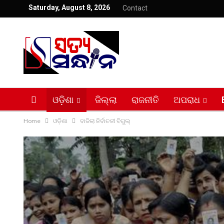
Saturday, August 8, 2026
Contact
ଓଡ଼ିଶା
ଜିଲ୍ଲା
ରାଜନୀତି
ଅପରାଧ
Home
ଓଡ଼ିଶା
ବାଜିଲା ନିର୍ବାଚନୀ ବିଗୁଲ୍