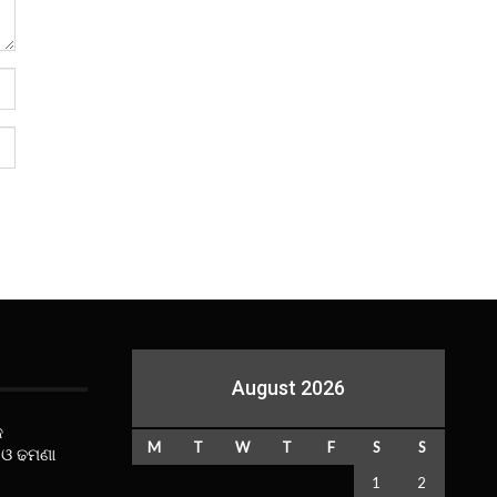
August 2026
କ
M
T
W
T
F
S
S
 ଓ ଢମଣା
1
2