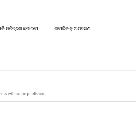
ରୋକି ମନିପ୍ରସ ଛଡାଇବା
ନାବାଳିକାକୁ ଅପହରଣ
ess will not be published.