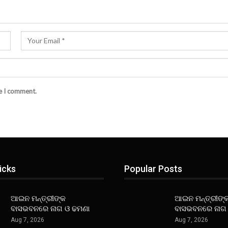
me I comment.
icks
Popular Posts
ଆଇନ ମନ୍ତ୍ରୀଙ୍କ
ଆଇନ ମନ୍ତ୍ରୀଙ୍
ବାସଭବନରେ ନାଗ ଓ ଢମଣା
ବାସଭବନରେ ନାଗ
Aug 7, 2026
Aug 7, 2026