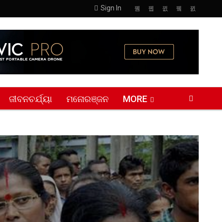
Sign In
ଜୀବନଚର୍ଯ୍ୟା
ମନୋରଞ୍ଜନ
MORE