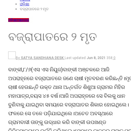
ଓଡ଼ିଶା
ବଜ୍ରାପାତରେ ୨ ମୃତ
ଓଡ଼ିଶା
ମହାନଗର
ବଜ୍ରାପାତରେ ୨ ମୃତ
By
SATYA SANDHANA DESK
Last updated
Jun 8, 2021
358
0
ବାଙ୍କୀ,୮/୬(ଏସ ଏସ ନିୟୁଜ)ବାଙ୍କୀ ଅଞ୍ଚଳରେ ଆଜି
ଅପରାହ୍ନରେ ବଜ୍ରାଘାତରେ ଜଣେ ଚାଷୀ ମୃତବରଣ କରିଛନ୍ତି।ମୃ
ଚାଷୀ ହେଉଛନ୍ତି ଉକ୍ତ ଥାନା ଅନ୍ତର୍ଗତ ଶିଶୁଆ ଗ୍ରାମର ମିହିର
ମହାପାତ୍ର,ବୟସ ୪୫ ବର୍ଷ।ଆଜି ଅପରାହ୍ନରେ ସେ ବିଲକୁ ଧାନ
ବୁଣିବାକୁ ଯାଇଥିବା ସମୟରେ ବଜ୍ରାଘାତର ଶିକାର ହୋଇଥିଲେ।
ଫଳରେ ସେ ତଳେ ପଡ଼ିଯାଇଥିଲେ।ଅଚେତ ଅବସ୍ଥାରେ
ଗ୍ରାମବାସୀ ତାଙ୍କୁ ଉଦ୍ଧାର କରି ବାଙ୍କୀ ଉପଖଣ୍ଡ
ଚିକିତ୍ସାଳୟରେ ଭର୍ତ୍ତି କରିଥିଲେ।ସେଠାରେ ଡାକ୍ତର ତାଙ୍କୁ ମୃ