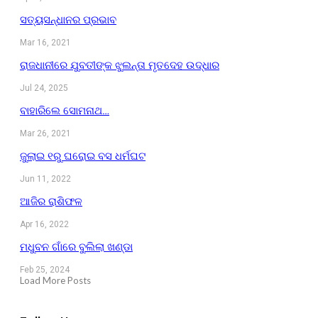
ସତ୍ୟସନ୍ଧାନର ପ୍ରଭାବ
Mar 16, 2021
ରାଜଧାନୀରେ ଯୁବତୀଙ୍କ ଝୁଲନ୍ତା ମୃତଦେହ ଉଦ୍ଧାର
Jul 24, 2025
ବାହାରିଲେ ସୋମନାଥ…
Mar 26, 2021
ଜୁଲାଇ ୧ରୁ ଘରୋଇ ବସ ଧର୍ମଘଟ
Jun 11, 2022
ଆଜିର ରାଶିଫଳ
Apr 16, 2022
ମଧୁବନ ଗାଁରେ ବୁଲିଲା ଖଣ୍ଡା
Feb 25, 2024
Load More Posts