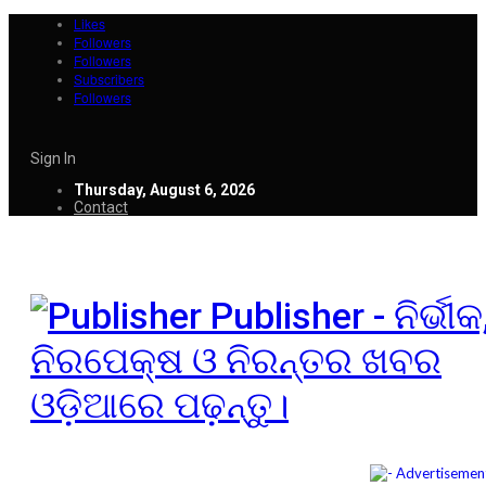
Likes
Followers
Followers
Subscribers
Followers
Sign In
Thursday, August 6, 2026
Contact
Publisher - ନିର୍ଭୀକ
ନିରପେକ୍ଷ ଓ ନିରନ୍ତର ଖବର
ଓଡ଼ିଆରେ ପଢ଼ନ୍ତୁ।