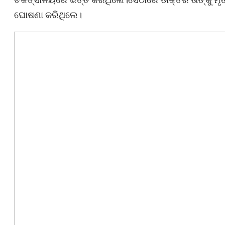
ଘୋଷଣା କରିଥିଲେ।