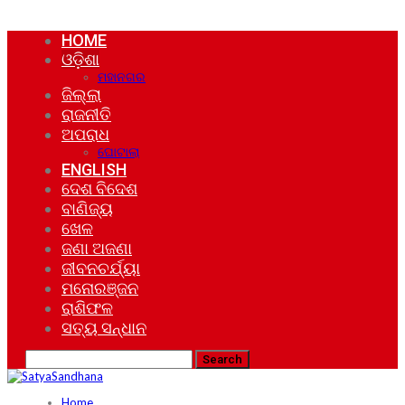
HOME
ଓଡ଼ିଶା
ମହାନଗର
ଜିଲ୍ଲା
ରାଜନୀତି
ଅପରାଧ
ଘୋଟାଲା
ENGLISH
ଦେଶ ବିଦେଶ
ବାଣିଜ୍ୟ
ଖେଳ
ଜଣା ଅଜଣା
ଜୀବନଚର୍ଯ୍ୟା
ମନୋରଞ୍ଜନ
ରାଶିଫଳ
ସତ୍ୟ ସନ୍ଧାନ
Home