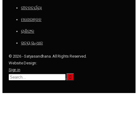
ଜୀବନଚର୍ଯ୍ୟା
ମନୋରଞ୍ଜନ
ରାଶିଫଳ
ସତ୍ୟ ସନ୍ଧାନ
© 2026 - Satyasandhana. All Rights Reserved.
Website Design:
Sign in