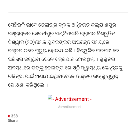
ସେହିଭଳି ଭାବେ ଡେଲାଙ୍ଗ ବ୍ଲକ ଅର୍ନ୍ତଗତ କଲ୍ୟାଣପୁର
ପଞ୍ଚାୟତର ସେବତୀପୁର ପଶ୍ଚିମପାରି ଗ୍ରାମର ବିଶ୍ୱଜିତ
ବିଶ୍ୱାଳ (୨୦)ନାମକ ଯୁବକଙ୍କର ଅପରାହ୍ନ ସମୟରେ
ବଜ୍ରପାତରେ ମୃତ୍ୟୁ ହୋଇଯାଇଛି । ବିଶ୍ୱଜିତ ଘରପାଖରେ
ପରିସ୍ରା କରୁଥିବା ବେଳେ ବଜ୍ରପାତ ହୋଇଥିଲା । ଗୁରୁତର
ଅବସ୍ଥାରେ ତାଙ୍କୁ ଡେଲାଙ୍ଗ ଗୋଷ୍ଠି ସ୍ୱାସ୍ଥ୍ୟ କେନ୍ଦ୍ରକୁ
ଚିକିତ୍ସା ପାଇଁ ଅଣାଯାଇଥିବାବେଳେ ଡାକ୍ତର ତାଙ୍କୁ ମୃତ୍ୟୁ
ଘୋଷଣା କରିଥିଲେ ।
- Advertisement -
358
0
Share