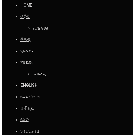
HOME
ଓଡ଼ିଶା
ମହାନଗର
ଜିଲ୍ଲା
ରାଜନୀତି
ଅପରାଧ
ଘୋଟାଲା
ENGLISH
ଦେଶ ବିଦେଶ
ବାଣିଜ୍ୟ
ଖେଳ
ଜଣା ଅଜଣା