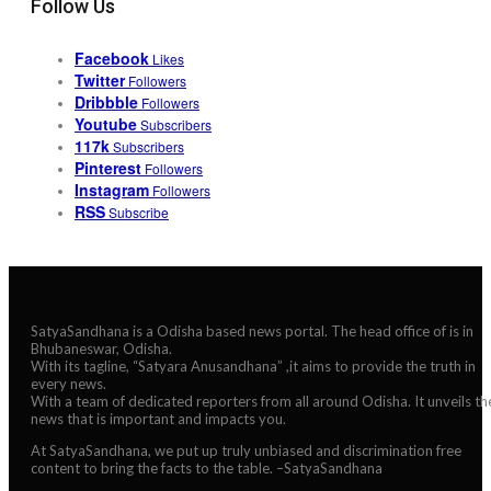
Follow Us
Facebook
Likes
Twitter
Followers
Dribbble
Followers
Youtube
Subscribers
117k
Subscribers
Pinterest
Followers
Instagram
Followers
RSS
Subscribe
SatyaSandhana is a Odisha based news portal. The head office of is in
Bhubaneswar, Odisha.
With its tagline, “Satyara Anusandhana” ,it aims to provide the truth in
every news.
With a team of dedicated reporters from all around Odisha. It unveils th
news that is important and impacts you.
At SatyaSandhana, we put up truly unbiased and discrimination free
content to bring the facts to the table. –SatyaSandhana