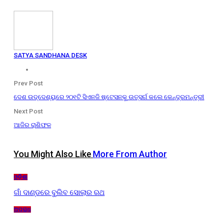
SATYA SANDHANA DESK
Prev Post
ଦେଶ ଉଦ୍ଦେଶ୍ୟରେ ୨୦୧ଟି ସିଏନଜି ଷ୍ଟେସନକୁ ଉତ୍ସର୍ଗ କଲେ କେନ୍ଦ୍ରମନ୍ତ୍ରୀ
Next Post
ଆଜିର ରାଶିଫଳ
You Might Also Like
More From Author
ଓଡ଼ିଶା
ଗାଁ ଦାଣ୍ଡରେ ବୁଲିବ ସୋଲାର ରଥ
ଅପରାଧ