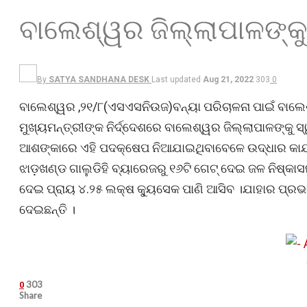
ବାଲେଶ୍ୱର ଜିଲ୍ଲାପାଳଙ୍କ
By
SATYA SANDHANA DESK
Last updated
Aug 21, 2022
303
0
ବାଲେଶ୍ୱର ,୨୧/୮(ଏସଏସନିଉଜ)ବନ୍ୟା ପରିଚାଳନା ପାଇଁ ବାଲେଶ
ମୁଖ୍ୟମନ୍ତ୍ରୀଙ୍କ ନିର୍ଦ୍ଦେଶରେ ବାଲେଶ୍ୱର ଜିଲ୍ଲାପାଳଙ୍କୁ 
ଆଶଙ୍କାରେ ଏହି ପଦକ୍ଷେପ ନିଆଯାଇଥିବାବେଳେ ଉଦ୍ଧାର କାର୍ଯ୍
ଝାଡ଼ଖଣ୍ଡ ଗାଲୁଡିହି ବ୍ୟାରେଜରୁ ୧୬ଟି ଗେଟ୍ ଦେଇ ଜଳ ନିଷ୍କାସ
ଦେଇ ପ୍ରାୟ ୪.୨୫ ଲକ୍ଷ କ୍ୟୁସେକ ପାଣି ଆସିବ ।ଯାହାର ପ୍ରଭା
ଦେଇଛନ୍ତି ।
303
0
Share