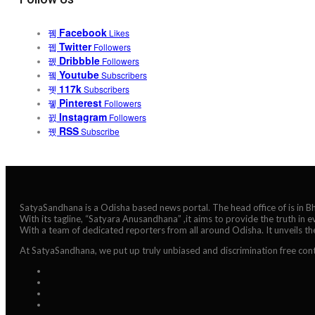
Facebook
Likes
Twitter
Followers
Dribbble
Followers
Youtube
Subscribers
117k
Subscribers
Pinterest
Followers
Instagram
Followers
RSS
Subscribe
SatyaSandhana is a Odisha based news portal. The head office of is in 
With its tagline, “Satyara Anusandhana” ,it aims to provide the truth in 
With a team of dedicated reporters from all around Odisha. It unveils t
At SatyaSandhana, we put up truly unbiased and discrimination free cont