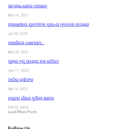
ସତ୍ୟସନ୍ଧାନର ପ୍ରଭାବ
Mar 16, 2021
ରାଜଧାନୀରେ ଯୁବତୀଙ୍କ ଝୁଲନ୍ତା ମୃତଦେହ ଉଦ୍ଧାର
Jul 24, 2025
ବାହାରିଲେ ସୋମନାଥ…
Mar 26, 2021
ଜୁଲାଇ ୧ରୁ ଘରୋଇ ବସ ଧର୍ମଘଟ
Jun 11, 2022
ଆଜିର ରାଶିଫଳ
Apr 16, 2022
ମଧୁବନ ଗାଁରେ ବୁଲିଲା ଖଣ୍ଡା
Feb 25, 2024
Load More Posts
Follow Us