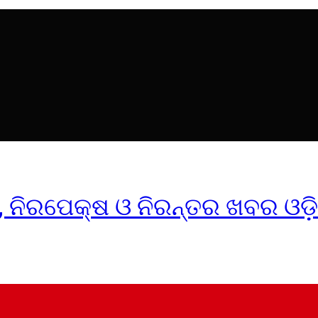
ୀକ, ନିରପେକ୍ଷ ଓ ନିରନ୍ତର ଖବର ଓଡ଼