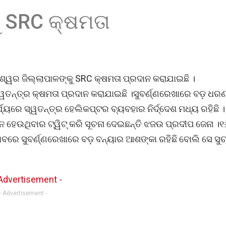
ୁ SRC କ୍ଷମତା
୍ୱର ଜିଲ୍ଲାପାଳଙ୍କୁ SRC କ୍ଷମତା ପ୍ରଦାନ କରାଯାଇଛି ।
ସ୍ୱତନ୍ତ୍ର କ୍ଷମତା ପ୍ରଦାନ କରାଯାଇଛି ।ସୁବର୍ଣ୍ଣରେଖାରେ ବଡ଼ ଧର
ୟରେ ସ୍ୱତନ୍ତ୍ର ହେଲିକପ୍ଟର ବ୍ୟବହାର ନିର୍ଦ୍ଦେଶ ମଧ୍ୟ ରହିଛି ।
ନ ହେଉଥିବାର ଟ୍ୱିଟ୍ କରି ସୂଚନା ଦେଇଛନ୍ତି ଝଜଉ ପ୍ରଦୀପ ଜେନା ।୧
ବରେ ସୁବର୍ଣ୍ଣରେଖାରେ ବଡ଼ ବନ୍ୟାର ଆଶଙ୍କା ରହିଛି ବୋଲି ସେ ସୁଚ
- Advertisement -