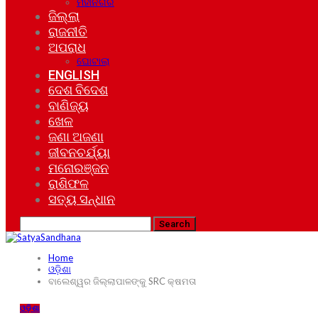
ମହାନଗର
ଜିଲ୍ଲା
ରାଜନୀତି
ଅପରାଧ
ଘୋଟାଲା
ENGLISH
ଦେଶ ବିଦେଶ
ବାଣିଜ୍ୟ
ଖେଳ
ଜଣା ଅଜଣା
ଜୀବନଚର୍ଯ୍ୟା
ମନୋରଞ୍ଜନ
ରାଶିଫଳ
ସତ୍ୟ ସନ୍ଧାନ
Home
ଓଡ଼ିଶା
ବାଲେଶ୍ୱର ଜିଲ୍ଲାପାଳଙ୍କୁ SRC କ୍ଷମତା
ଓଡ଼ିଶା