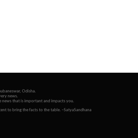
Bhubaneswar, Odisha.
every news.
he news that is important and impacts you.
ent to bring the facts to the table. –SatyaSandhana