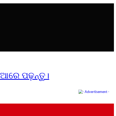
ିଆରେ ପଢ଼ନ୍ତୁ।