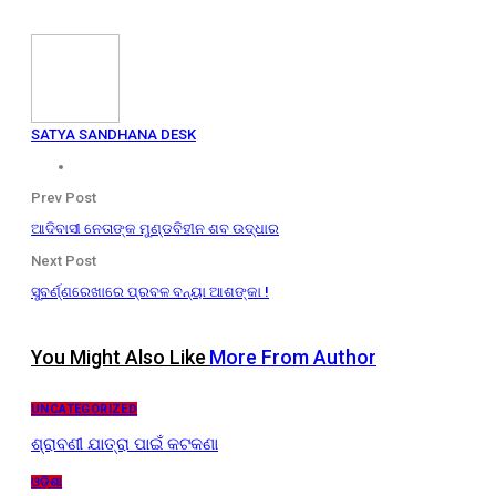
SATYA SANDHANA DESK
Prev Post
ଆଦିବାସୀ ନେତାଙ୍କ ମୁଣ୍ଡବିହୀନ ଶବ ଉଦ୍ଧାର
Next Post
ସୁବର୍ଣ୍ଣରେଖାରେ ପ୍ରବଳ ବନ୍ୟା ଆଶଙ୍କା !
You Might Also Like
More From Author
UNCATEGORIZED
ଶ୍ରାବଣୀ ଯାତ୍ରା ପାଇଁ କଟକଣା
ଓଡ଼ିଶା