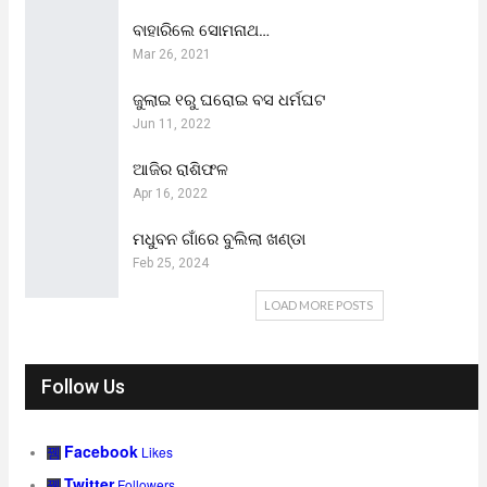
ବାହାରିଲେ ସୋମନାଥ…
Mar 26, 2021
ଜୁଲାଇ ୧ରୁ ଘରୋଇ ବସ ଧର୍ମଘଟ
Jun 11, 2022
ଆଜିର ରାଶିଫଳ
Apr 16, 2022
ମଧୁବନ ଗାଁରେ ବୁଲିଲା ଖଣ୍ଡା
Feb 25, 2024
LOAD MORE POSTS
Follow Us
Facebook
Likes
Twitter
Followers