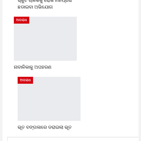
ସ୍କୁଟି ଚାଳକକୁ ରୋକି ମନିପ୍ରସ
ଛଡାଇବା ଅଭିଯୋଗ
ଅପରାଧ
ନାବାଳିକାକୁ ଅପହରଣ
ଅପରାଧ
ଭୂତ ବଙ୍ଗଳାରେ ଡରାଇଲା ଭୂତ