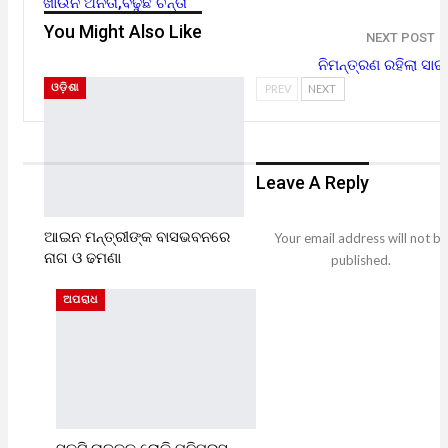
ଖାଉନି ଅନିତା,ବଢୁଛି ଚିନ୍ତା
You Might Also Like
NEXT POST
ନିମନ୍ତ୍ରଣ ରହିଲା ସାର୍
ଓଡ଼ିଶା
PREV
NEXT
Leave A Reply
ଆଇନ ମନ୍ତ୍ରୀଙ୍କ ବାସଭବନରେ
Your email address will not be
ନାଗ ଓ ଢମଣା
published.
ଅପରାଧ