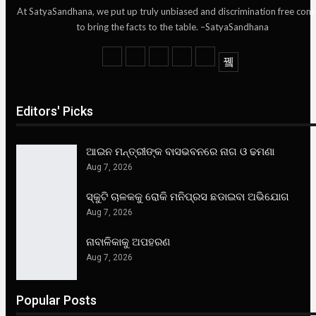
At SatyaSandhana, we put up truly unbiased and discrimination free cont
to bring the facts to the table. –SatyaSandhana
Editors' Picks
ଆଇନ ମନ୍ତ୍ରୀଙ୍କ ବାସଭବନରେ ନାଗ ଓ ଢମଣା
Aug 7, 2026
ସ୍କୁଟି ଚାଳକକୁ ରୋକି ମନିପ୍ରସ ଛଡାଇବା ଅଭିଯୋଗ
Aug 7, 2026
ନାବାଳିକାକୁ ଅପହରଣ
Aug 7, 2026
Popular Posts