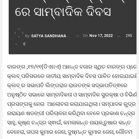
ରେ ସାମ୍ବାଦିକ ଦିବସ
On
Nov 17, 2022
295
By
SATYA SANDHANA DESK
0
ବାରଙ୍ଗ ,୧୭/୧୧(ଡିଏନଏ) ଆନନ୍ଦ ବଜାର ସ୍ଥିତ ବାରଙ୍ଗ ପ୍ରେସ୍
କ୍ଲବ୍ ପରିସରରେ ଜାତୀୟ ସାମ୍ବାଦିକ ଦିବସ ପାଳିତ ହୋଇଯାଇଛି
କ୍ଲବ୍ ର ସଭାପତି ଲିଙ୍ଗରାଜ ରାଉତଙ୍କ ସଦ୍ଭାପତିତ୍ଵରେ
ଅନୁଷ୍ଠିତ ସଭାରେ ସାମ୍ବାଦିକତା ଓ ସାମ୍ବାଦିକ ସୁରକ୍ଷା ଓ ବିଭିର୍ଣ
ପ୍ରସଙ୍ଗକୁ ନେଇ ଆଲୋଚନା କରାଯାଇଥିଲା। ସମ୍ପାଦକ ରୁଦ୍ର
ନାରାୟଣ ଷଡଙ୍ଗୀ ପରିଚାଳନା କରିଥିବା ବେଳେ ପ୍ରକାଶ ଚନ୍ଦ୍ର
ସାହୁ, କୃଷ୍ଣ ଚନ୍ଦ୍ର ସ୍ଵାଇଁ, କମଳାକାନ୍ତ ନାୟକ,ତୁଷାର କାନ୍ତ
ବେହେରା, ତାପସ କୁମାର ଜେନା, ଦୁଷ୍ମନ୍ତ କୁମାର ଜେନା, ଗୌତମ