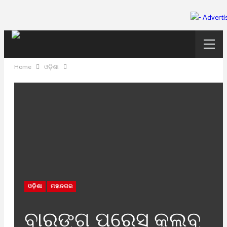
Home
ଓଡ଼ିଶା
ଓଡ଼ିଶା
ମହାନଗର
ବାରଙ୍ଗ ପ୍ରେସ୍‌ କ୍ଲବ୍