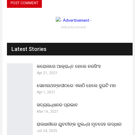
- Advertisement -
Latest Stories
କରୋନାରେ ଆକ୍ରାନ୍ତ ହେଲେ ନରସିଂହ
Apr 21, 2021
ସୋମନାଥଙ୍କପୀଠରେ ଏକାଠି ହେଲେ ଦୁଇଟି ମନ
Apr 1, 2021
ସତ୍ୟସନ୍ଧାନର ପ୍ରଭାବ
Mar 16, 2021
ରାଜଧାନୀରେ ଯୁବତୀଙ୍କ ଝୁଲନ୍ତା ମୃତଦେହ ଉଦ୍ଧାର
Jul 24, 2025