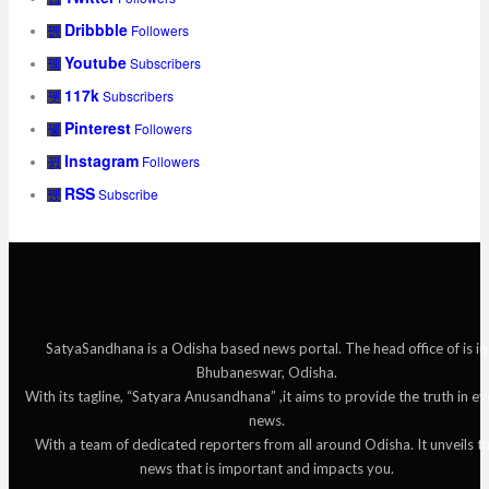
Dribbble
Followers
Youtube
Subscribers
117k
Subscribers
Pinterest
Followers
Instagram
Followers
RSS
Subscribe
SatyaSandhana is a Odisha based news portal. The head office of is in
Bhubaneswar, Odisha.
With its tagline, “Satyara Anusandhana” ,it aims to provide the truth in ev
news.
With a team of dedicated reporters from all around Odisha. It unveils t
news that is important and impacts you.