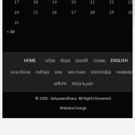
17
18
19
20
21
22
23
24
25
26
27
28
29
30
31
« Jul
HOME
ଓଡ଼ିଶା
ଜିଲ୍ଲା
ରାଜନୀତି
ଅପରାଧ
ENGLISH
ଦେଶ ବିଦେଶ
ବାଣିଜ୍ୟ
ଖେଳ
ଜଣା ଅଜଣା
ଜୀବନଚର୍ଯ୍ୟା
ମନୋରଞ୍ଜ
ରାଶିଫଳ
ସତ୍ୟ ସନ୍ଧାନ
© 2026 - Satyasandhana. All Rights Reserved.
Website Design: