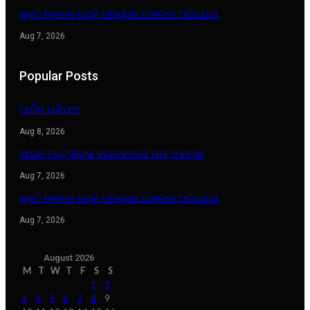
ସ୍କୁଟି ଚାଳକକୁ ରୋକି ମନିପ୍ରସ ଛଡାଇବା ଅଭିଯୋଗ
Aug 7, 2026
Popular Posts
ଆଜିର ରାଶିଫଳ
Aug 8, 2026
ଆଇନ ମନ୍ତ୍ରୀଙ୍କ ବାସଭବନରେ ନାଗ ଓ ଢମଣା
Aug 7, 2026
ସ୍କୁଟି ଚାଳକକୁ ରୋକି ମନିପ୍ରସ ଛଡାଇବା ଅଭିଯୋଗ
Aug 7, 2026
August 2026
M
T
W
T
F
S
S
1
2
3
4
5
6
7
8
9