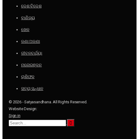
ଦେଶ ବିଦେଶ
ବାଣିଜ୍ୟ
ଖେଳ
ଜଣା ଅଜଣା
ଜୀବନଚର୍ଯ୍ୟା
ମନୋରଞ୍ଜନ
ରାଶିଫଳ
ସତ୍ୟ ସନ୍ଧାନ
© 2026 - Satyasandhana. All Rights Reserved.
Website Design:
Sign in