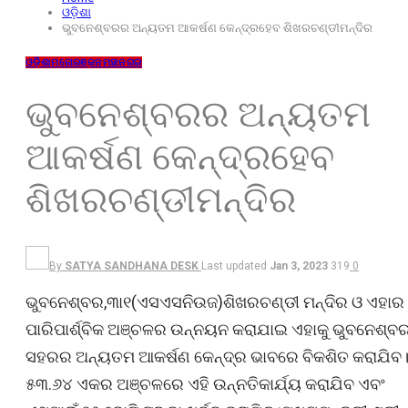
ଓଡ଼ିଶା
ଭୁବନେଶ୍ବରର ଅନ୍ୟତମ ଆକର୍ଷଣ କେନ୍ଦ୍ରହେବ ଶିଖରଚଣ୍ଡୀମନ୍ଦିର
ଓଡ଼ିଶା
ମନୋରଞ୍ଜନ
ମହାନଗର
ଭୁବନେଶ୍ବରର ଅନ୍ୟତମ
ଆକର୍ଷଣ କେନ୍ଦ୍ରହେବ
ଶିଖରଚଣ୍ଡୀମନ୍ଦିର
By
SATYA SANDHANA DESK
Last updated
Jan 3, 2023
319
0
ଭୁବନେଶ୍ବର,୩ା୧(ଏସଏସନିଉଜ)ଶିଖରଚଣ୍ଡୀ ମନ୍ଦିର ଓ ଏହାର
ପାରିପାର୍ଶ୍ବିକ ଅଞ୍ଚଳର ଉନ୍ନୟନ କରାଯାଇ ଏହାକୁ ଭୁବନେଶ୍ବ
ସହରର ଅନ୍ୟତମ ଆକର୍ଷଣ କେନ୍ଦ୍ର ଭାବରେ ବିକଶିତ କରାଯିବ
୫୩.୬୪ ଏକର ଅଞ୍ଚଳରେ ଏହି ଉନ୍ନତିକାର୍ଯ୍ୟ କରାଯିବ ଏବଂ