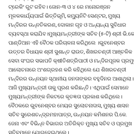
ଟ୍ରେକିଂ ରୁଟ ରହିବ। ଜୋନ-୩ ଓ ୪ ରେ ମନୋରଞ୍ଜନ
ମୂଳକକାର୍ଯ୍ୟପାଇଁ ଭିତ୍ତିଭୂମି, କମ୍ୟୁନିଟି ସେଣ୍ଟର, ମୁଖ୍ୟ
ମନ୍ଦିରର ଉନ୍ନତିକରଣ, ଦୋକାନ ଗୃହ ଓ ଅନ୍ୟାନ୍ୟ ସୁବିଧାର
ବ୍ୟବସ୍ଥା କରାଯିବ।ମୁଖ୍ୟମନ୍ତ୍ରୀଙ୍କ ସଚିବ (୫-ଟି) ଶ୍ରୀ ଭି.କେ
ପାଣ୍ଡିଆନ ଏହି ବୈଠକ ପରିଚାଳନା କରିଥିଲେ ।ଭୁବନେଶ୍ବର
ଉତ୍ତର ବିଧାୟକ ଶ୍ରୀ ସୁଶାନ୍ତ ରାଉତ, ଶିଖରଚଣ୍ଡୀ ଆଞ୍ଚଳିକ
ସେବା ସଂଘର ସଭାପତି କ୍ଷୀତିଶତ୍ରିପାଠୀ ଓ ମନ୍ଦିରପୂଜକ ପ୍ରମ
ଆଲୋଚନାରେ ଅଂଶଗ୍ରହଣ କରି କହିଥିଲେ ଯେ ଶିଖରଚଣ୍ଡୀ
ମନ୍ଦିରର ଉନ୍ନୟନ ସ୍ଥାନୀୟ ଜନତାଙ୍କର ବହୁଦିନର ଆଶାଥିଲା।
ଆଜି ମୁଖ୍ୟମନ୍ତ୍ରୀ ତାକୁ ପୂରଣ କରିଛନ୍ତି। ଏଥିପାଇଁ ସେମାନେ
ମୁଖ୍ୟମନ୍ତ୍ରୀଙ୍କ ନିକଟରେ କୃତଜ୍ଞତା ପ୍ରକାଶ କରିଥିଲେ।
ବୈଠକରେ ଭୁବନେଶ୍ବର ମେୟର ସୁଲୋଚନାଦାସ, ମୁଖ୍ୟ ଶାସନ
ସଚିବ ସୁରେଶଚନ୍ଦ୍ରମହାପାତ୍ର, ଉନ୍ନୟନ କମିଶନର ପି.କେ.
ଜେନା ଏବଂ ବିଭିନ୍ନ ବିଭାଗର ଅତିରିକ୍ତ ମୁଖ୍ୟ ସଚିବ ଓ ପ୍ରମୁଖ
ସଚିବମାନେ ଯୋଗଦେଇଥିଲେ।