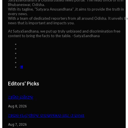
Bhubaneswar, Odisha.
With its tagline, “Satyara Anusandhana” ,it aims to provide the truth in
every news.
With a team of dedicated reporters from all around Odisha. It unveils th
news that is important and impacts you.
At SatyaSandhana, we put up truly unbiased and discrimination free
content to bring the facts to the table. –SatyaSandhana
Editors' Picks
ଆଜିର ରାଶିଫଳ
Aug 8, 2026
ଆଇନ ମନ୍ତ୍ରୀଙ୍କ ବାସଭବନରେ ନାଗ ଓ ଢମଣା
Aug 7, 2026