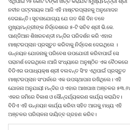
ଏଥିପାଇଁ ୨୫ କୋଟି ଟଙ୍କା ଖର୍ଚ୍ଚ କରାଯିବ।ମୁଖ୍ୟମନ୍ତ୍ରୀ ଶ୍ରୀ
ନବୀନ ପଟ୍ଟନାୟକ ଆଜି ଏହି ମାଷ୍ଟରପ୍ଲାନକୁ ଅନୁମୋଦନ
ଦେଇଛନ୍ତି। ସୂଚନାଯୋଗ୍ୟ ଯେ ଗତ କିଛି ଦିନ ତଳେ
ମୁଖ୍ୟମନ୍ତ୍ରୀଙ୍କ ନିର୍ଦ୍ଦେଶରେ ୫-ଟି ସଚିବ ଶ୍ରୀ ଭି.କେ.
ପାଣ୍ଡିଆନ ଶିଖରଚଣ୍ଡୀ ମନ୍ଦିର ପରିଦର୍ଶନ କରି ଏହାର
ମାଷ୍ଟରପ୍ଲାନ ପ୍ରସ୍ତୁତ କରିବାକୁ ନିର୍ଦ୍ଦେଶ ଦେଇଥିଲେ ।
ଉନ୍ନୟନ ଯୋଜନାକୁ ପରିବେଶ ଉପଯୋଗୀ କରିବାପାଇଁ ସେ
ପରାମର୍ଶ ଦେଇଥିଲେ।ଆଜି ସଂଧ୍ୟାରେ ଅନୁଷ୍ଠିତ ଏକ ବୈଠକରେ
ବିଡିଏର ଉପାଧ୍ୟକ୍ଷ ଶ୍ରୀ ବଲବନ୍ତ ସିଂହ ଏଥିପାଇଁ ପ୍ରସ୍ତୁତ
ମାଷ୍ଟରପ୍ଲାନ ସଂପର୍କରେ ଏକ ଉପସ୍ଥାପନା ରଖିଥିଲେ। ଏହି
ଯୋଜନା ଅନୁଯାୟୀ ମନ୍ଦିର ଓ ଏହାର ଆଖପାଖ ଅଞ୍ଚଳର ୫୩.୬
ଏକର ଜମିରେ ବିକାଶ ଓ ସୌନ୍ଦର୍ଯ୍ୟକରଣ କାର୍ଯ୍ୟ କରାଯିବ।
ବିଡିଏ ଏହି ଉନ୍ନୟନ କାର୍ଯ୍ୟ କରିବା ସହିତ ଆଗକୁ ମଧ୍ୟ ଏହି
ଅଞ୍ଚଳର ପରିଚାଳନା ଦାୟିତ୍ବ ଗ୍ରହଣ କରିବ।