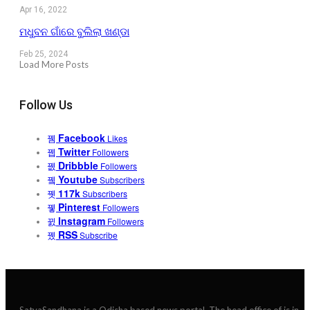
Apr 16, 2022
ମଧୁବନ ଗାଁରେ ବୁଲିଲା ଖଣ୍ଡା
Feb 25, 2024
Load More Posts
Follow Us
Facebook
Likes
Twitter
Followers
Dribbble
Followers
Youtube
Subscribers
117k
Subscribers
Pinterest
Followers
Instagram
Followers
RSS
Subscribe
SatyaSandhana is a Odisha based news portal. The head office of is in