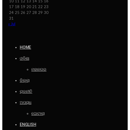
10
11
12
13
14
15
16
17
18
19
20
21
22
23
24
25
26
27
28
29
30
31
« Jul
HOME
ଓଡ଼ିଶା
ମହାନଗର
ଜିଲ୍ଲା
ରାଜନୀତି
ଅପରାଧ
ଘୋଟାଲା
ENGLISH