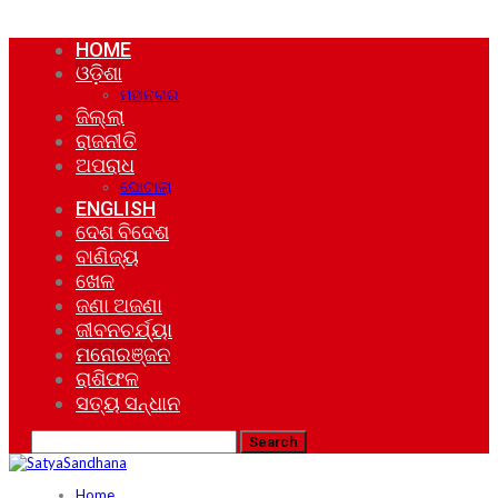
HOME
ଓଡ଼ିଶା
ମହାନଗର
ଜିଲ୍ଲା
ରାଜନୀତି
ଅପରାଧ
ଘୋଟାଲା
ENGLISH
ଦେଶ ବିଦେଶ
ବାଣିଜ୍ୟ
ଖେଳ
ଜଣା ଅଜଣା
ଜୀବନଚର୍ଯ୍ୟା
ମନୋରଞ୍ଜନ
ରାଶିଫଳ
ସତ୍ୟ ସନ୍ଧାନ
Home