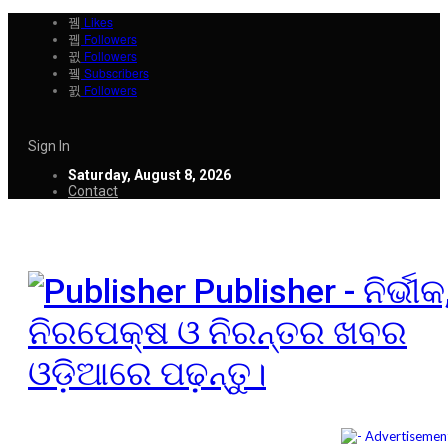
Likes
Followers
Followers
Subscribers
Followers
Sign In
Saturday, August 8, 2026
Contact
Publisher - ନିର୍ଭୀକ
ନିରପେକ୍ଷ ଓ ନିରନ୍ତର ଖବର
ଓଡ଼ିଆରେ ପଢ଼ନ୍ତୁ।