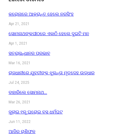
କରୋନାରେ ଆକ୍ରାନ୍ତ ହେଲେ ନରସିଂହ
Apr 21, 2021
ସୋମନାଥଙ୍କପୀଠରେ ଏକାଠି ହେଲେ ଦୁଇଟି ମନ
Apr 1, 2021
ସତ୍ୟସନ୍ଧାନର ପ୍ରଭାବ
Mar 16, 2021
ରାଜଧାନୀରେ ଯୁବତୀଙ୍କ ଝୁଲନ୍ତା ମୃତଦେହ ଉଦ୍ଧାର
Jul 24, 2025
ବାହାରିଲେ ସୋମନାଥ…
Mar 26, 2021
ଜୁଲାଇ ୧ରୁ ଘରୋଇ ବସ ଧର୍ମଘଟ
Jun 11, 2022
ଆଜିର ରାଶିଫଳ