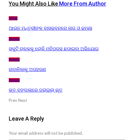
You Might Also Like
More From Author
ଓଡ଼ିଶା
ଆଇନ ମନ୍ତ୍ରୀଙ୍କ ବାସଭବନରେ ନାଗ ଓ ଢମଣା
ଅପରାଧ
ସ୍କୁଟି ଚାଳକକୁ ରୋକି ମନିପ୍ରସ ଛଡାଇବା ଅଭିଯୋଗ
ଅପରାଧ
ନାବାଳିକାକୁ ଅପହରଣ
ଅପରାଧ
ଭୂତ ବଙ୍ଗଳାରେ ଡରାଇଲା ଭୂତ
Prev
Next
Leave A Reply
Your email address will not be published.