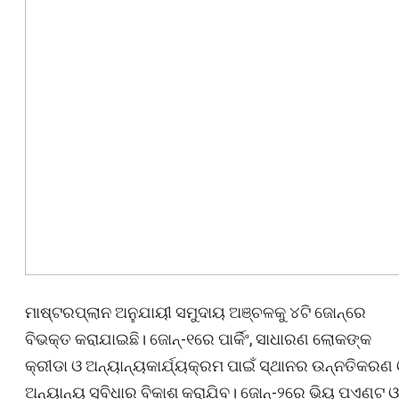
ମାଷ୍ଟରପ୍ଲାନ ଅନୁଯାୟୀ ସମୁଦାୟ ଅଞ୍ଚଳକୁ ୪ଟି ଜୋନ୍ରେ
ବିଭକ୍ତ କରାଯାଇଛି। ଜୋନ୍-୧ରେ ପାର୍କିଂ, ସାଧାରଣ ଲୋକଙ୍କ
କ୍ରୀଡା ଓ ଅନ୍ୟାନ୍ୟକାର୍ଯ୍ୟକ୍ରମ ପାଇଁ ସ୍ଥାନର ଉନ୍ନତିକରଣ
ଅନ୍ୟାନ୍ୟ ସୁବିଧାର ବିକାଶ କରାଯିବ। ଜୋନ୍-୨ରେ ଭିୟୁ ପଏଣ୍ଟ ଓ