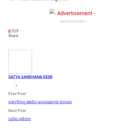
- Advertisement -
319
0
Share
SATYA SANDHANA DESK
Prev Post
ଡଷ୍ଟବିନରୁ ସଜ୍ଞାହିନ କଲେଜଛାତ୍ରୀ ଉଦ୍ଧାର
Next Post
ଆଜିର ରାଶିଫଳ