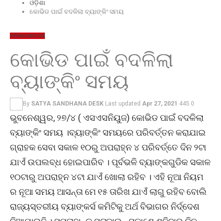
ଓଡ଼ିଶା
କୋଭିଡ ପାଇଁ ବଦଳିଲା ବ୍ୟାଙ୍କିଂ ସମୟ
ଓଡ଼ିଶା
ମହାନଗର
କୋଭିଡ ପାଇଁ ବଦଳିଲା
ବ୍ୟାଙ୍କିଂ ସମୟ
By
SATYA SANDHANA DESK
Last updated
Apr 27, 2021
445
0
ଭୁବନେଶ୍ୱର, ୨୭/୪ ( ଏସଏସନିୟୁଜ) କୋଭିଡ ପାଇଁ ବଦଳିଲା
ବ୍ୟାଙ୍କିଂ ସମୟ ।ବ୍ୟାଙ୍କିଂ ସମୟରେ ପରିବର୍ତ୍ତନ କରାଯାଇ
ଗ୍ରାହକ ସେବା ସକାଳ ୧୦ରୁ ଅପରାହ୍ନ ୪ ପରିବର୍ତ୍ତେ ଦିନ ୨ଟା
ଯାଏଁ ଉପଲବ୍ଧ ହୋଇପାରିବ । ପୂର୍ବଭଳି ବ୍ୟାଙ୍କଗୁଡିକ ସକାଳ
୧୦ଟାରୁ ଅପରାହ୍ନ ୪ଟା ଯାଏଁ ଖୋଲା ରହିବ । ଏହି ନୂଆ ନିୟମ
ର ନୂଆ ସମୟ ଆସନ୍ତା ମେ ୧୫ ତାରିଖ ଯାଏଁ ଲାଗୁ ରହିବ ବୋଲି
ରାଜ୍ୟସ୍ତରୀୟ ବ୍ୟାଙ୍କର୍ସ କମିଟିକୁ ଅର୍ଥ ବିଭାଗର ନିର୍ଦ୍ଦେଶ