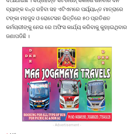
ଦିଆଯାଇଛି । ସପ୍ତାହାନ୍ତ ସଟଡାଉନ୍ ସକାଶେ ଶନିବାର ଦିନ
ବ୍ୟାଙ୍କ ବନ୍ଦ ରହିବା ସହ ଏଟିଏମରେ ପର୍ୟ୍ୟାନ୍ତ ମାତ୍ରାରେ
ଟଙ୍କା ମହଜୁଦ ଓ ରୋଟେସନ ଭିତ୍ତିରେ ୫୦ ପ୍ରତିଶତ
କର୍ମଚାରୀଙ୍କୁ ନେଇ ରେ ଅଫିସ କାର୍ଯ୍ୟ କରିବାକୁ କୁହା୍‌ାଇଥିବାର
ଜଣାପଡିଛି ।
- Advertisement -