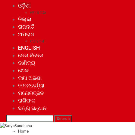
ଓଡ଼ିଶା
ମହାନଗର
ଜିଲ୍ଲା
ରାଜନୀତି
ଅପରାଧ
ଘୋଟାଲା
ENGLISH
ଦେଶ ବିଦେଶ
ବାଣିଜ୍ୟ
ଖେଳ
ଜଣା ଅଜଣା
ଜୀବନଚର୍ଯ୍ୟା
ମନୋରଞ୍ଜନ
ରାଶିଫଳ
ସତ୍ୟ ସନ୍ଧାନ
Home