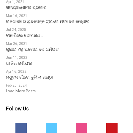
Apr 1, 2021
ସତ୍ୟସନ୍ଧାନର ପ୍ରଭାବ
Mar 16, 2021
ରାଜଧାନୀରେ ଯୁବତୀଙ୍କ ଝୁଲନ୍ତା ମୃତଦେହ ଉଦ୍ଧାର
Jul 24, 2025
ବାହାରିଲେ ସୋମନାଥ…
Mar 26, 2021
ଜୁଲାଇ ୧ରୁ ଘରୋଇ ବସ ଧର୍ମଘଟ
Jun 11, 2022
ଆଜିର ରାଶିଫଳ
Apr 16, 2022
ମଧୁବନ ଗାଁରେ ବୁଲିଲା ଖଣ୍ଡା
Feb 25, 2024
Load More Posts
Follow Us