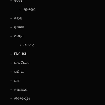
ଓଡ଼ିଶା
ମହାନଗର
ଜିଲ୍ଲା
ରାଜନୀତି
ଅପରାଧ
ଘୋଟାଲା
ENGLISH
ଦେଶ ବିଦେଶ
ବାଣିଜ୍ୟ
ଖେଳ
ଜଣା ଅଜଣା
ଜୀବନଚର୍ଯ୍ୟା