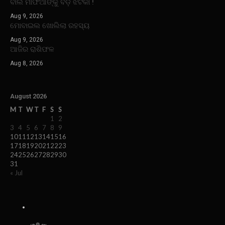
ବାଲି ମାଫିଆଙ୍କୁ ବଡ଼ ଝଟକା !
Aug 9, 2026
ମୋବାଇଲ ଖୋଲିଲା ରହସ୍ୟ
Aug 9, 2026
ଆଜିର ରାଶିଫଳ
Aug 8, 2026
August 2026
M
T
W
T
F
S
S
1
2
3
4
5
6
7
8
9
10
11
12
13
14
15
16
17
18
19
20
21
22
23
24
25
26
27
28
29
30
31
« Jul