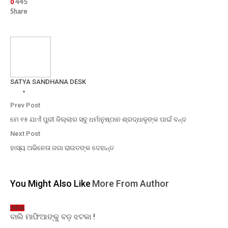
445
0
Share
SATYA SANDHANA DESK
Prev Post
ମେ ୧୫ ଯାଏଁ ପୁରୀ ଜିଲ୍ଲାର ସବୁ ଧର୍ମାନୁଷ୍ଠାନ ଶ୍ରଦ୍ଧାଳୁଙ୍କ ପାଇଁ ବନ୍ଦ
Next Post
ହାସ୍ୟ ଅଭିନେତା ଜଗା ରାଉତଙ୍କ ଦେହାନ୍ତ
You Might Also Like
More From Author
ଓଡ଼ିଶା
ବାଲି ମାଫିଆଙ୍କୁ ବଡ଼ ଝଟକା !