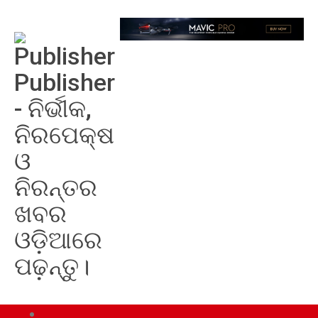
Publisher
- ନିର୍ଭୀକ,
ନିରପେକ୍ଷ
ଓ
ନିରନ୍ତର
ଖବର
ଓଡ଼ିଆରେ
ପଢ଼ନ୍ତୁ।