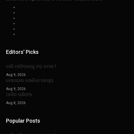
Editors' Picks
ବାଲି ମାଫିଆଙ୍କୁ ବଡ଼ ଝଟକା !
Aug 9, 2026
ମୋବାଇଲ ଖୋଲିଲା ରହସ୍ୟ
Aug 9, 2026
ଆଜିର ରାଶିଫଳ
Aug 8, 2026
Popular Posts