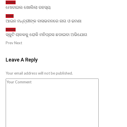
ଅପରାଧ
ମୋବାଇଲ ଖୋଲିଲା ରହସ୍ୟ
ଓଡ଼ିଶା
ଆଇନ ମନ୍ତ୍ରୀଙ୍କ ବାସଭବନରେ ନାଗ ଓ ଢମଣା
ଅପରାଧ
ସ୍କୁଟି ଚାଳକକୁ ରୋକି ମନିପ୍ରସ ଛଡାଇବା ଅଭିଯୋଗ
Prev
Next
Leave A Reply
Your email address will not be published.