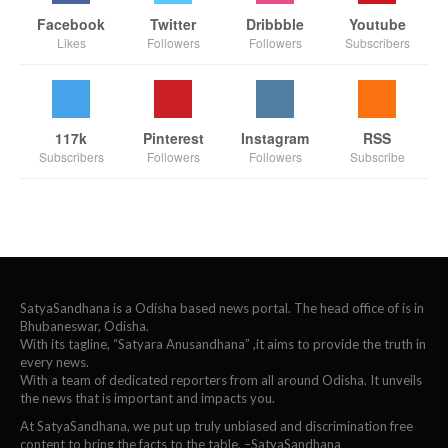
Facebook
Twitter
Dribbble
Youtube
Likes
Followers
Followers
Subscribers
117k
Pinterest
Instagram
RSS
Subscribers
Followers
Followers
Subscribe
SatyaSandhana is a Odisha based news portal. The head office of is in
Bhubaneswar, Odisha.
With its tagline, “Satyara Anusandhana” ,it aims to provide the truth in
every news.
With a team of dedicated reporters from all around Odisha. It unveils
the news that is important and impacts you.
At SatyaSandhana, we put up truly unbiased and discrimination free
content to bring the facts to the table. –SatyaSandhana