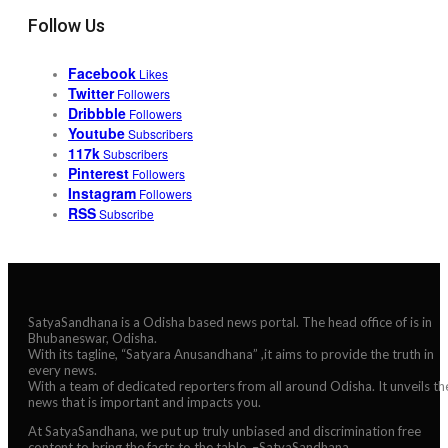
Follow Us
Facebook
Likes
Twitter
Followers
Dribbble
Followers
Youtube
Subscribers
117k
Subscribers
Pinterest
Followers
Instagram
Followers
RSS
Subscribe
SatyaSandhana is a Odisha based news portal. The head office of is in
Bhubaneswar, Odisha.
With its tagline, “Satyara Anusandhana” ,it aims to provide the truth in
every news.
With a team of dedicated reporters from all around Odisha. It unveils th
news that is important and impacts you.
At SatyaSandhana, we put up truly unbiased and discrimination free
content to bring the facts to the table. –SatyaSandhana