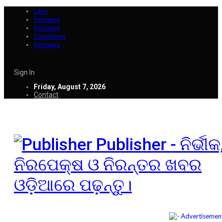
Likes
Followers
Followers
Subscribers
Followers
Sign In
Friday, August 7, 2026
Contact
Publisher - ନିର୍ଭୀକ
ନିରପେକ୍ଷ ଓ ନିରନ୍ତର ଖବର
ଓଡ଼ିଆରେ ପଢ଼ନ୍ତୁ।