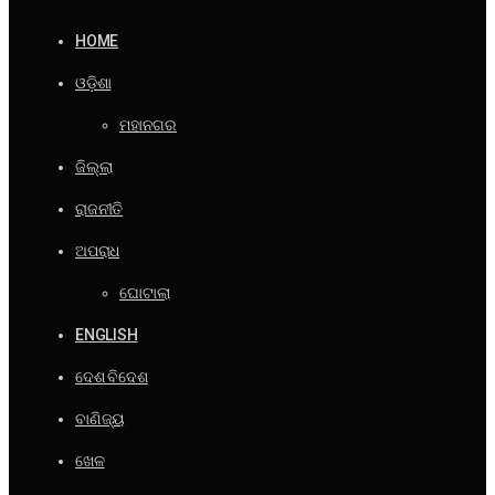
HOME
ଓଡ଼ିଶା
ମହାନଗର
ଜିଲ୍ଲା
ରାଜନୀତି
ଅପରାଧ
ଘୋଟାଲା
ENGLISH
ଦେଶ ବିଦେଶ
ବାଣିଜ୍ୟ
ଖେଳ