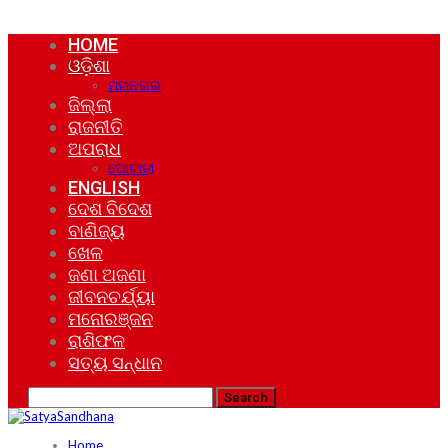
HOME
ଓଡ଼ିଶା
ମହାନଗର
ଜିଲ୍ଲା
ରାଜନୀତି
ଅପରାଧ
ଘୋଟାଲା
ENGLISH
ଦେଶ ବିଦେଶ
ବାଣିଜ୍ୟ
ଖେଳ
ଜଣା ଅଜଣା
ଜୀବନଚର୍ଯ୍ୟା
ମନୋରଞ୍ଜନ
ରାଶିଫଳ
ସତ୍ୟ ସନ୍ଧାନ
Home