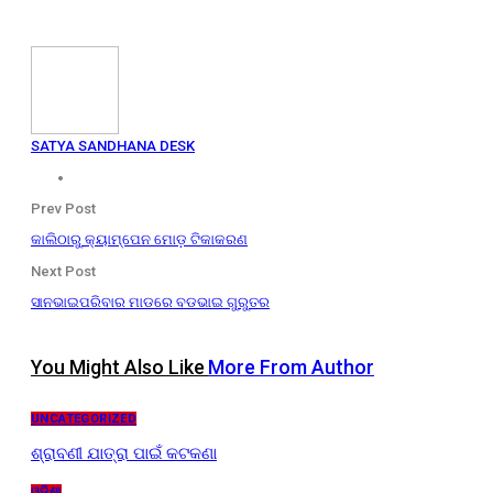
SATYA SANDHANA DESK
Prev Post
କାଲିଠାରୁ କ୍ୟାମ୍ପେନ ମୋଡ଼ ଟିକାକରଣ
Next Post
ସାନଭାଇପରିବାର ମାଡରେ ବଡଭାଇ ଗୁରୁତର
You Might Also Like
More From Author
UNCATEGORIZED
ଶ୍ରାବଣୀ ଯାତ୍ରା ପାଇଁ କଟକଣା
ଓଡ଼ିଶା