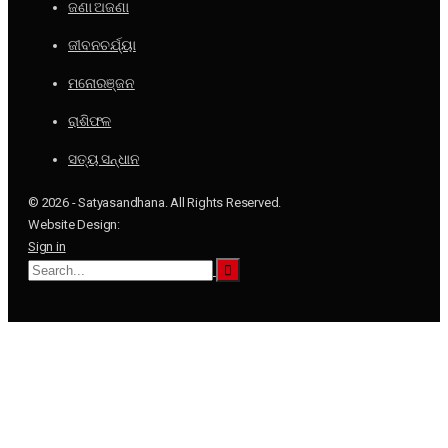
ଜଣା ଅଜଣା
ଜୀବନଚର୍ଯ୍ୟା
ମନୋରଞ୍ଜନ
ରାଶିଫଳ
ସତ୍ୟ ସନ୍ଧାନ
© 2026 - Satyasandhana. All Rights Reserved.
Website Design:
Sign in