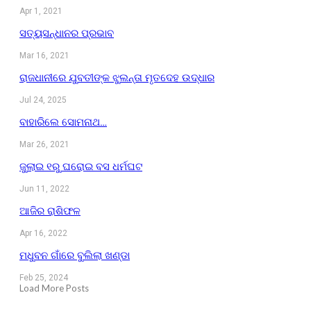
Apr 1, 2021
ସତ୍ୟସନ୍ଧାନର ପ୍ରଭାବ
Mar 16, 2021
ରାଜଧାନୀରେ ଯୁବତୀଙ୍କ ଝୁଲନ୍ତା ମୃତଦେହ ଉଦ୍ଧାର
Jul 24, 2025
ବାହାରିଲେ ସୋମନାଥ…
Mar 26, 2021
ଜୁଲାଇ ୧ରୁ ଘରୋଇ ବସ ଧର୍ମଘଟ
Jun 11, 2022
ଆଜିର ରାଶିଫଳ
Apr 16, 2022
ମଧୁବନ ଗାଁରେ ବୁଲିଲା ଖଣ୍ଡା
Feb 25, 2024
Load More Posts