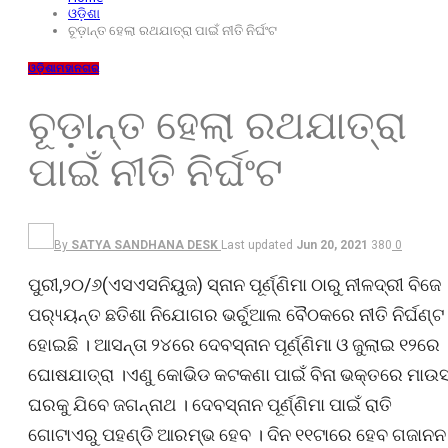
ଓଡ଼ିଶା
ଚୂଡ଼ାନ୍ତ ହେଲା ରଥଯାତ୍ରା ପାଇଁ ନୀତି ନିର୍ଘଂଟ
ଓଡ଼ିଶା
ମହାନଗର
ଚୂଡ଼ାନ୍ତ ହେଲା ରଥଯାତ୍ରା
ପାଇଁ ନୀତି ନିର୍ଘଂଟ
By
SATYA SANDHANA DESK
Last updated
Jun 20, 2021
380
0
ପୁରୀ,୨୦/୬(ଏସଏସନିୟୁଜ) ସ୍ନାନ ପୂର୍ଣ୍ଣିମା ଠାରୁ ନୀଳଦ୍ରୀ ବିଜେ
ପର‌୍ୟ୍ୟନ୍ତ ଛତିଶା ନିଯୋଗର ଭର୍ଚୁଆଲ ବୈଠକରେ ନୀତି ନିର୍ଘଣ୍ଟ
ହୋଇଛି । ଆସନ୍ତା ୨୪ରେ ଦେବସ୍ନାନ ପୂର୍ଣ୍ଣିମା ଓ ଜୁଲାଇ ୧୨ରେ
ଘୋଷଯାତ୍ରା ।ଏଣୁ କୋଭିଡ କଟକଣା ପାଇଁ ବିନା ଭକ୍ତରେ ମାଉସ
ଘରକୁ ଯିବେ ଜଗନ୍ନାଥ । ଦେବସ୍ନାନ ପୂର୍ଣ୍ଣିମା ପାଇଁ ରାତି
ଗୋଟାଏରୁ ପହଣ୍ଡି ଆରମ୍ଭ ହେବ । ଦିନ ୧୧ଟାରେ ହେବ ଗଜାନନ