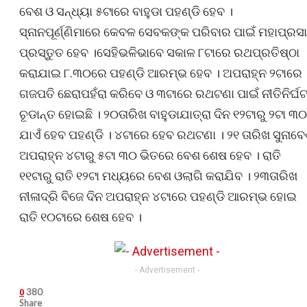
ବେଶ ଓ ସନ୍ଧ୍ୟା ୫ଟାରେ ବାହୁଡା ପହଣ୍ଡି ହେବ ।
ସ୍ନାନପୂର୍ଣ୍ଣିମାରେ କେବଳ ସେବକଙ୍କ ପରିବାର ପାଇଁ ମହାପ୍ରସ
ପ୍ରସ୍ତୁତ ହେବ ।ସେହିଭଳିଭାବେ ସକାଳ ୮ଟାରେ ରଥପ୍ରତିଷ୍ଠା
କରାଯାଇ ୮.୩୦ରେ ପହଣ୍ଡି ଆରମ୍ଭ ହେବ । ଅପରାହ୍ନ ୨ଟାରେ
ଗଜପତି ଛେରାପହଁରା କରିବେ ଓ ୩ଟାରେ ରଥଟଣା ପାଇଁ ନୀତିନିର୍ଘ
ଚୂଡାନ୍ତ ହୋଇଛି । ୨୦ତାରିଖ ବାହୁଡାଯାତ୍ରା ଦିନ ୧୨ଟାରୁ ୨ଟା ୩୦
ଯାଏଁ ହେବ ପହଣ୍ଡି । ୪ଟାରେ ହେବ ରଥଟଣା । ୨୧ ତାରିଖ ସୁନାବ
ଅପରାହ୍ନ ୪ଟାରୁ ୫ଟା ୩୦ ଭିତରେ ବେଶ ଶେଷ ହେବ । ରାତି
୧୧ଟାରୁ ରାତି ୧୨ଟା ମଧ୍ୟରେ ବେଶ ଓଲାଗି କରାଯିବ । ୨୩ତାରିଖ
ନୀଳାଦ୍ରି ବିଜେ ଦିନ ଅପରାହ୍ନ ୪ଟାରେ ପହଣ୍ଡି ଆରମ୍ଭ ହୋଇ
ରାତି ୧୦ଟାରେ ଶେଷ ହେବ ।
- Advertisement -
380
0
Share