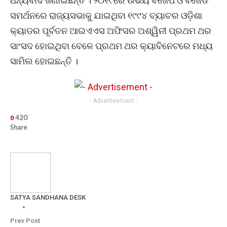
ଧନ୍ୟବାଦ ଜଣାଇଛନ୍ତି । ୨୦୧୯ରେ ଉଭୟ ବିଜେପି ଓ ବିଜେଡି
ସମର୍ଥନରେ ରାଜ୍ୟସଭାକୁ ଯାଇଥିବା ୧୯୯୪ ବ୍ୟାଚର ଓଡ଼ିଶା
କ୍ୟାଡର ପୂର୍ବତନ ଆଇଏଏସ ଅଫିସର ଅଶ୍ୱିନୀ ପ୍ରଥମ ଥର
ସାଂସଦ ହୋଇଥିବା ବେଳେ ପ୍ରଥମ ଥର କ୍ୟାବିନେଟରେ ମଧ୍ୟ
ସାମିଲ ହୋଇଛନ୍ତି ।
- Advertisement -
420
0
Share
SATYA SANDHANA DESK
Prev Post