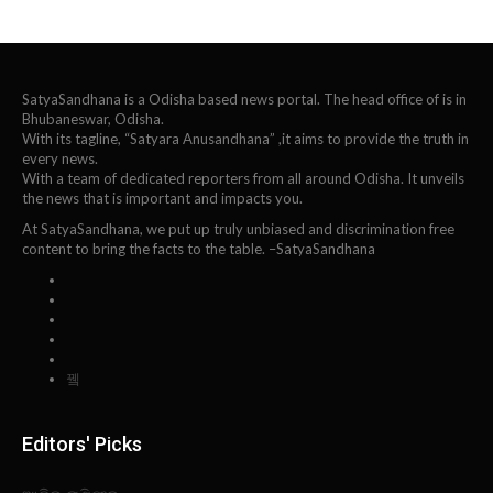
SatyaSandhana is a Odisha based news portal. The head office of is in
Bhubaneswar, Odisha.
With its tagline, “Satyara Anusandhana” ,it aims to provide the truth in
every news.
With a team of dedicated reporters from all around Odisha. It unveils
the news that is important and impacts you.
At SatyaSandhana, we put up truly unbiased and discrimination free
content to bring the facts to the table. –SatyaSandhana
Editors' Picks