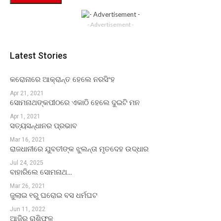
- Advertisement -
Latest Stories
କରୋନାରେ ଆକ୍ରାନ୍ତ ହେଲେ ନରସିଂହ
Apr 21, 2021
ସୋମନାଥଙ୍କପୀଠରେ ଏକାଠି ହେଲେ ଦୁଇଟି ମନ
Apr 1, 2021
ସତ୍ୟସନ୍ଧାନର ପ୍ରଭାବ
Mar 16, 2021
ରାଜଧାନୀରେ ଯୁବତୀଙ୍କ ଝୁଲନ୍ତା ମୃତଦେହ ଉଦ୍ଧାର
Jul 24, 2025
ବାହାରିଲେ ସୋମନାଥ…
Mar 26, 2021
ଜୁଲାଇ ୧ରୁ ଘରୋଇ ବସ ଧର୍ମଘଟ
Jun 11, 2022
ଆଜିର ରାଶିଫଳ