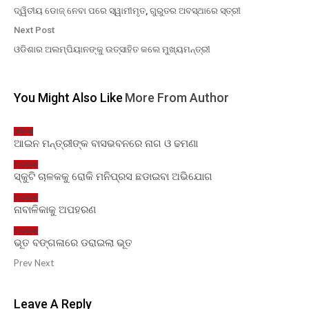
ଦ୍ୱିତୀୟ ଡୋଜ୍ ନେବା ପରେ ସ୍ୱାମୀମୃତ, ଗୁରୁତର ଅବସ୍ଥାରେ ସ୍ତ୍ରୀ
Next Post
ଓଡିଶାର ଅଲମ୍ପିୟାନଙ୍କୁ ଉତ୍ସାହିତ କଲେ ମୁଖ୍ୟମନ୍ତ୍ରୀ
You Might Also Like
More From Author
ଓଡ଼ିଶା
ଆଇନ ମନ୍ତ୍ରୀଙ୍କ ବାସଭବନରେ ନାଗ ଓ ଢମଣା
ଅପରାଧ
ସ୍କୁଟି ଚାଳକକୁ ରୋକି ମନିପ୍ରସ ଛଡାଇବା ଅଭିଯୋଗ
ଅପରାଧ
ନାବାଳିକାକୁ ଅପହରଣ
ଅପରାଧ
ଭୂତ ବଙ୍ଗଳାରେ ଡରାଇଲା ଭୂତ
Prev
Next
Leave A Reply