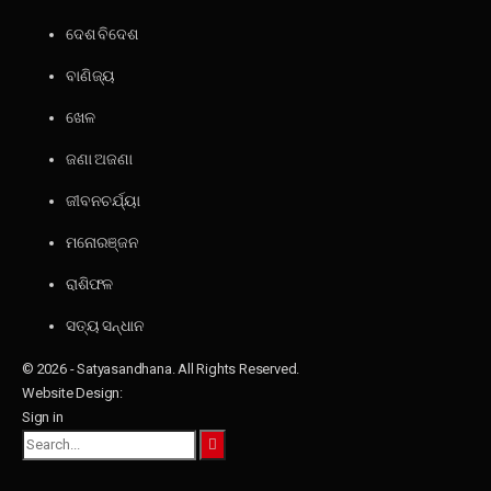
ଦେଶ ବିଦେଶ
ବାଣିଜ୍ୟ
ଖେଳ
ଜଣା ଅଜଣା
ଜୀବନଚର୍ଯ୍ୟା
ମନୋରଞ୍ଜନ
ରାଶିଫଳ
ସତ୍ୟ ସନ୍ଧାନ
© 2026 - Satyasandhana. All Rights Reserved.
Website Design:
Sign in