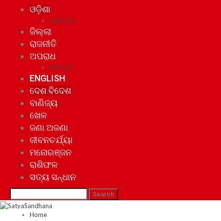
ଓଡ଼ିଶା
ମହାନଗର
ଜିଲ୍ଲା
ରାଜନୀତି
ଅପରାଧ
ଘୋଟାଲା
ENGLISH
ଦେଶ ବିଦେଶ
ବାଣିଜ୍ୟ
ଖେଳ
ଜଣା ଅଜଣା
ଜୀବନଚର୍ଯ୍ୟା
ମନୋରଞ୍ଜନ
ରାଶିଫଳ
ସତ୍ୟ ସନ୍ଧାନ
Home