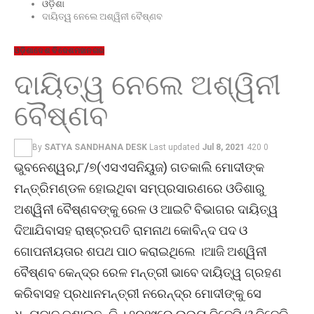
ଓଡ଼ିଶା
ଦାୟିତ୍ୱ ନେଲେ ଅଶ୍ୱିନୀ ବୈଷ୍ଣବ
ଓଡ଼ିଶା
ଦେଶ ବିଦେଶ
ମହାନଗର
ଦାୟିତ୍ୱ ନେଲେ ଅଶ୍ୱିନୀ
ବୈଷ୍ଣବ
By
SATYA SANDHANA DESK
Last updated
Jul 8, 2021
420
0
ଭୁବନେଶ୍ୱର,୮/୭(ଏସଏସନିୟୁଜ) ଗତକାଲି ମୋଦୀଙ୍କ
ମନ୍ତ୍ରିମଣ୍ଡଳ ହୋଇଥିବା ସମ୍ପ୍ରସାରଣରେ ଓଡିଶାରୁ
ଅଶ୍ୱିନୀ ବୈଷ୍ଣବଙ୍କୁ ରେଳ ଓ ଆଇଟି ବିଭାଗର ଦାୟିତ୍ୱ
ଦିଆଯିବାସହ ରାଷ୍ଟ୍ରପତି ରାମନାଥ କୋବିନ୍ଦ ପଦ ଓ
ଗୋପନୀୟତାର ଶପଥ ପାଠ କରାଇଥିଲେ ।ଆଜି ଅଶ୍ୱିନୀ
ବୈଷ୍ଣବ କେନ୍ଦ୍ର ରେଳ ମନ୍ତ୍ରୀ ଭାବେ ଦାୟିତ୍ୱ ଗ୍ରହଣ
କରିବାସହ ପ୍ରଧାନମନ୍ତ୍ରୀ ନରେନ୍ଦ୍ର ମୋଦୀଙ୍କୁ ସେ