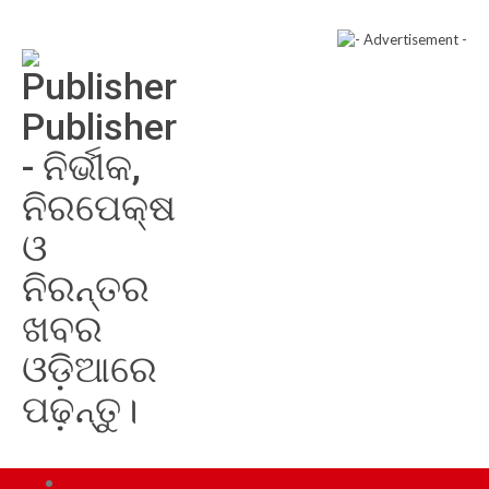
Publisher
- ନିର୍ଭୀକ,
ନିରପେକ୍ଷ
ଓ
ନିରନ୍ତର
ଖବର
ଓଡ଼ିଆରେ
ପଢ଼ନ୍ତୁ।