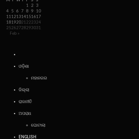
1
2
3
4
5
6
7
8
9
10
11
12
13
14
15
16
17
18
19
20
21
22
23
24
25
26
27
28
29
30
31
Feb »
ଓଡ଼ିଶା
ମହାନଗର
ଜିଲ୍ଲା
ରାଜନୀତି
ଅପରାଧ
ଘୋଟାଲା
ENGLISH