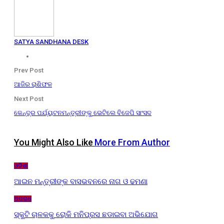
SATYA SANDHANA DESK
Prev Post
ଆଜିର ରାଶିଫଳ
Next Post
କେନ୍ଦ୍ର ପର୍ଯ୍ୟଟନମନ୍ତ୍ରୀଙ୍କୁ ଭେଟିଲେ ବିଜେପି ସାଂସଦ
You Might Also Like
More From Author
ଓଡ଼ିଶା
ଆଇନ ମନ୍ତ୍ରୀଙ୍କ ବାସଭବନରେ ନାଗ ଓ ଢମଣା
ଅପରାଧ
ସ୍କୁଟି ଚାଳକକୁ ରୋକି ମନିପ୍ରସ ଛଡାଇବା ଅଭିଯୋଗ