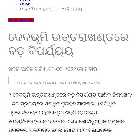
ଅପରାଧ
ଦେବଭୂମି ଉତ୍ତରାଖଣ୍ଡରେ ବଡ଼ ବିପର୍ଯ୍ୟୟ
ଅପରାଧ
ଓଡ଼ିଶା
ଖେଳ
ଦେବଭୂମି ଉତ୍ତରାଖଣ୍ଡରେ
ବଡ଼ ବିପର୍ଯ୍ୟୟ
ଖବର ଆଜିର,ତାରିଖ ୦୮-୦୨-୨୦୨୧ ସୋମବାର।
By
SATYA SANDHANA DESK
On
Feb 8, 2021
477
0
୧-ଦେବଭୂମି ଉତ୍ତରାଖଣ୍ଡରେ ବଡ଼ ବିପର୍ଯ୍ୟୟ ଆଣିଲା ହିମସ୍ଖ
। ଜଳ ପ୍ରଳୟରେ ଶତାଧିକ ମୃତାହତ ଆଶଙ୍କା । ସର୍ବାଧିକ
ପ୍ରଭାବିତ ହେଲା ଋଷିଗଙ୍ଗା ଶକ୍ତି ପ୍ରକଳ୍ପ
୨-ପଶ୍ଚିମବଙ୍ଗରେ ୪ ହଜାର ୭ ଶହ କୋଟିରୁ ଅଧିକ ଟଙ୍କାର
ପ୍ରକଳ୍ପ ଶୁଭାରମ୍ଭ କଲେ ମୋଦି । ୪ଟି ବିକାଶମୂଳକ