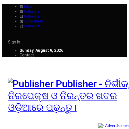
Likes
Followers
Followers
Subscribers
Followers
Sign In
Sunday, August 9, 2026
Contact
Publisher - ନିର୍ଭୀକ
ନିରପେକ୍ଷ ଓ ନିରନ୍ତର ଖବର
ଓଡ଼ିଆରେ ପଢ଼ନ୍ତୁ।