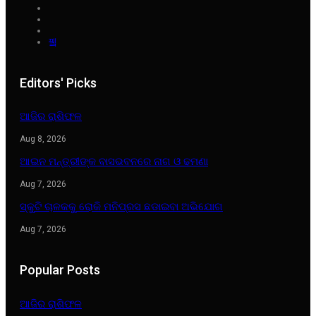
Editors' Picks
ଆଜିର ରାଶିଫଳ
Aug 8, 2026
ଆଇନ ମନ୍ତ୍ରୀଙ୍କ ବାସଭବନରେ ନାଗ ଓ ଢମଣା
Aug 7, 2026
ସ୍କୁଟି ଚାଳକକୁ ରୋକି ମନିପ୍ରସ ଛଡାଇବା ଅଭିଯୋଗ
Aug 7, 2026
Popular Posts
ଆଜିର ରାଶିଫଳ