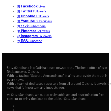
Facebook
Likes
Twitter
Followers
Dribbble
Followers
Youtube
Subscribers
117k
Subscribers
Pinterest
Followers
Instagram
Followers
RSS
Subscribe
SatyaSandhana is a Odisha based news portal. The head office of is in
Bhubaneswar, Odisha.
With its tagline, “Satyara Anusandhana” ,it aims to provide the truth in
every news.
With a team of dedicated reporters from all around Odisha. It unveils th
news that is important and impacts you.
At SatyaSandhana, we put up truly unbiased and discrimination free
content to bring the facts to the table. –SatyaSandhana