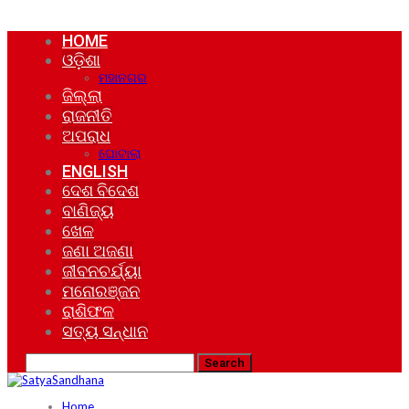
HOME
ଓଡ଼ିଶା
ମହାନଗର
ଜିଲ୍ଲା
ରାଜନୀତି
ଅପରାଧ
ଘୋଟାଲା
ENGLISH
ଦେଶ ବିଦେଶ
ବାଣିଜ୍ୟ
ଖେଳ
ଜଣା ଅଜଣା
ଜୀବନଚର୍ଯ୍ୟା
ମନୋରଞ୍ଜନ
ରାଶିଫଳ
ସତ୍ୟ ସନ୍ଧାନ
Home