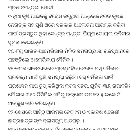
ପ୍ରଧାନମନ୍ତ୍ରୀ ମୋଦୀ
୯-ନୂଆ କୃଷି ଆଇନକୁ ବିରୋଧ କରୁଥିବା ଆନ୍ଦୋଳନରତ କୃଷକ
ନେତାଙ୍କ ସହ ପୁଣି ଥରେ ସରକାର ଆଲୋଚନା ଆରମ୍ଭ କରିବା
ପାଇଁ ପ୍ରସ୍ତୁତ ଥିବା କେନ୍ଦ୍ର ମନ୍ତ୍ରୀ ପିୟୂଷ ଗୋୟଲ ରବିବା
ସୂଚନା ଦେଇଛନ୍ତି।
୧୦-୮ରୁ ଭାରତ-ଆମେରିକାର ମିଳିତ ସମରାଭ୍ୟାସ: ରାଜସ୍ଥାନରେ
ପହଞ୍ଚିଲେ ଆମେରିକୀୟ ସୈନିକ ।
୧୧-କଟକ ଖାନନଗରରେ ପ୍ରସ୍ତାବିତ ନେତାଜୀ ବସ୍ ଟର୍ମିନାଲ
ପ୍ରକଳ୍ପ ପାଇଁ ପୁଣି ସମସ୍ୟା ବଢ଼ିଛି। ବସ୍ ଟର୍ମିନାଲ ପାଇଁ
ପ୍ରଶାସନ ମାପ ଚୁପ୍ କରିଥିବା କଟକ ସହର, ୟୁନିଟ-୩୬, ରାଜାବଗି
ମୌଜାର ୩୧୬ ଡିସିମିଲ ଜମିରୁ ଉଚ୍ଛେଦ ଉପରେ ହାଇକୋର୍ଟ
ଅଙ୍କୁଶ ଜାରି କରିଛନ୍ତି।
୧୨-ଶେଷରେ ଆଜିଠୁ ଆରମ୍ଭ ହେବ ୯ମ ଓ ଏକାଦଶ ଶ୍ରେଣୀ
ଛାତ୍ରଛାତ୍ରୀଙ୍କ କ୍ଲାସରୁମ୍ ପାଠପଢ଼ା ।
୧୩-ପୂଜାରା-ପନ୍ତ୍‌ଙ୍କ ଅର୍ଦ୍ଧଶତକ ; ଫଲୋଅନ୍ ଏଡ଼ାଇବାକୁ