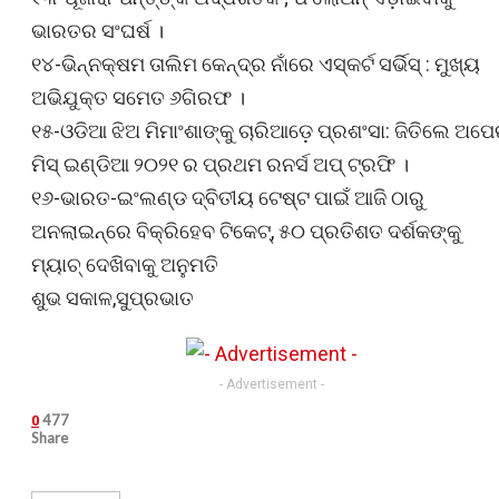
ଭାରତର ସଂଘର୍ଷ ।
୧୪-ଭିନ୍ନକ୍ଷମ ତାଲିମ କେନ୍ଦ୍ର ନାଁରେ ଏସ୍କର୍ଟ ସର୍ଭିସ୍ : ମୁଖ୍ୟ
ଅଭିଯୁକ୍ତ ସମେତ ୬ଗିରଫ ।
୧୫-ଓଡିଆ ଝିଅ ମିମାଂଶାଙ୍କୁ ଚାରିଆଡ଼େ ପ୍ରଶଂସା: ଜିତିଲେ ଅପେ
ମିସ୍ ଇଣ୍ଡିଆ ୨୦୨୧ ର ପ୍ରଥମ ରନର୍ସ ଅପ୍ ଟ୍ରଫି ।
୧୬-ଭାରତ-ଇଂଲଣ୍ଡ ଦ୍ବିତୀୟ ଟେଷ୍ଟ ପାଇଁ ଆଜି ଠାରୁ
ଅନଲାଇନ୍‌ରେ ବିକ୍ରିହେବ ଟିକେଟ୍, ୫୦ ପ୍ରତିଶତ ଦର୍ଶକଙ୍କୁ
ମ୍ୟାଚ୍ ଦେଖିବାକୁ ଅନୁମତି
ଶୁଭ ସକାଳ,ସୁପ୍ରଭାତ
- Advertisement -
477
0
Share