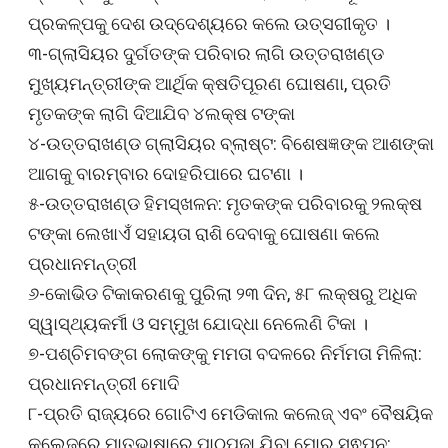
ପ୍ରକଳ୍ପକୁ ଦେଶ ଉଦ୍ଦେଶ୍ୟରେ କଲେ ଉତ୍ସଗୀକୃତ ।
୩-ଗ୍ଲାସିୟର ଦୁର୍ଗତଙ୍କ ପରିବାର ଲାଗି ଉତ୍ତରାଖଣ୍ଡ
ମୁଖ୍ୟମନ୍ତ୍ରୀଙ୍କ ଆର୍ଥିକ କ୍ଷତିପୂରଣ ଘୋଷଣା, ପ୍ରତି
ମୃତକଙ୍କ ଲାଗି ଦିଆଯିବ ୪ଲକ୍ଷ ଟଙ୍କା
୪-ଉତ୍ତରାଖଣ୍ଡ ଗ୍ଲାସିୟର ବ୍ଲାଷ୍ଟ: ବିଶେଷଜ୍ଞଙ୍କ ଆଶଙ୍କା
ଆଗକୁ ବାରମ୍ବାର ଦୋହରିପାରେ ଘଟଣା ।
୫-ଉତ୍ତରାଖଣ୍ଡ ହିମସ୍ଖଳନ: ମୃତକଙ୍କ ପରିବାରକୁ ୨ଲକ୍ଷ
ଟଙ୍କା ଲେଖାଏଁ ସହାୟତା ରାଶି ଦେବାକୁ ଘୋଷଣା କଲେ
ପ୍ରଧାନମନ୍ତ୍ରୀ
୬-କୋଭିଡ ଟିକାକରଣକୁ ପୁରିଲା ୨୩ ଦିନ, ୫୮ ଲକ୍ଷରୁ ଅଧିକ
ସ୍ୱାସ୍ଥ୍ୟକର୍ମୀ ଓ ସମ୍ମୁଖ ଯୋଦ୍ଧା ନେଲେଣି ଟିକା ।
୭-ପଶ୍ଚିମବଙ୍ଗ ଲୋକଙ୍କୁ ମମତା ବଦଳରେ ନିର୍ମମତା ମିଳିଲା:
ପ୍ରଧାନମନ୍ତ୍ରୀ ମୋଦି
୮-ପ୍ରତି ରାଜ୍ୟରେ ଗୋଟିଏ ମେଡିକାଲ କଲେଜ୍ ଏବଂ ବୈଷୟିକ
କଲେଜ୍‌ରେ ମାତୃଭାଷାରେ ପାଠପଢା ଯିବା ମୋର ସ୍ଵପ୍ନ: