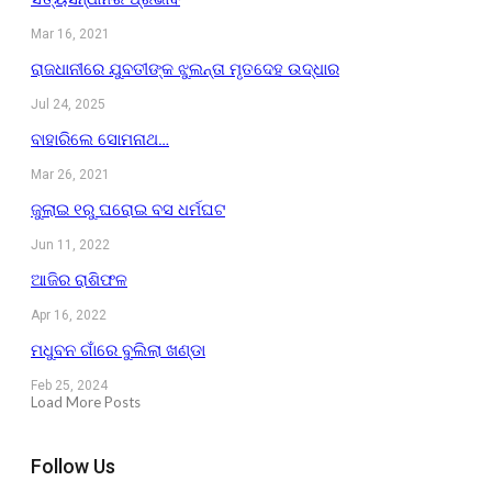
Mar 16, 2021
ରାଜଧାନୀରେ ଯୁବତୀଙ୍କ ଝୁଲନ୍ତା ମୃତଦେହ ଉଦ୍ଧାର
Jul 24, 2025
ବାହାରିଲେ ସୋମନାଥ…
Mar 26, 2021
ଜୁଲାଇ ୧ରୁ ଘରୋଇ ବସ ଧର୍ମଘଟ
Jun 11, 2022
ଆଜିର ରାଶିଫଳ
Apr 16, 2022
ମଧୁବନ ଗାଁରେ ବୁଲିଲା ଖଣ୍ଡା
Feb 25, 2024
Load More Posts
Follow Us