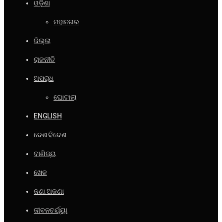
ଓଡ଼ିଶା
ମହାନଗର
ଜିଲ୍ଲା
ରାଜନୀତି
ଅପରାଧ
ଘୋଟାଲା
ENGLISH
ଦେଶ ବିଦେଶ
ବାଣିଜ୍ୟ
ଖେଳ
ଜଣା ଅଜଣା
ଜୀବନଚର୍ଯ୍ୟା