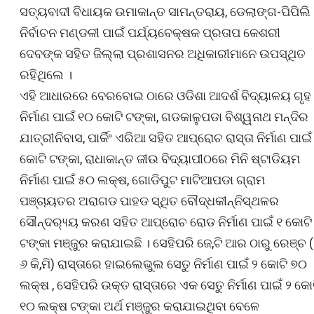
ସତ୍ୟବାଦୀ ବିଧାୟକ ଉମାକାନ୍ତ ସାମନ୍ତରାୟ, ଡେଲାଙ୍ଗ-ପିପିଲି
ନିର୍ବାଚନ ମଣ୍‌ଡଳୀ ପାଇଁ ପର୍ଯ୍ୟବେକ୍ଷକ ପ୍ରତାପ କେଶରୀ
ଦେବଙ୍କ ସହିତ ଜିଲ୍ଲା ପ୍ରଶାସନର ଅଧିକାରୀମାନେ ଉପସ୍ଥିତ
ରହିଥିଲେ ।
ଏହି ଆଧାରରେ ବେରବୋଇ ଠାରେ ଓଡିଶା ଆଦର୍ଶ ବିଦ୍ୟାଳୟ ଗୃହ
ନିର୍ମାଣ ପାଇଁ ୧୦ କୋଟି ଟଙ୍କା, ଗଡକାଳୁପଡା ବିଶ୍ୱନାଥ ମନ୍ଦିର
ଯାତ୍ରୀନିବାସ, ପାର୍କିଂ ଏରିଆ ସହିତ ଆପ୍ରୋଚ ରାସ୍ତା ନିର୍ମାଣ ପାଇଁ
କୋଟି ଟଙ୍କା, ରାଧାକାନ୍ତ ଜୀଉ ବିଦ୍ୟାପୀଠରେ ମିନି ଷ୍ଟାଡିୟମ
ନିର୍ମାଣ ପାଇଁ ୫୦ ଲକ୍ଷ, ଗୋଡିପୁଟ ମାଟିଆପଡା ଗ୍ରାମ
ପଞ୍ଚାୟତର ଅରାଗଡ ପାହଡ ସ୍ଥିତ ବୌଦ୍ଧକୀନ୍ନିସ୍ଥଳର
ସୌନ୍ଦର‌୍ୟ୍ୟ କରଣ ସହିତ ଆପ୍ରୋଚ ରୋଡ ନିର୍ମାଣ ପାଇଁ ୧ କୋଟି
ଟଙ୍କା ମଞ୍ଜୁର କରାଯାଇଛି । ସେହିପରି ଜେ,ଟି ଆର ଠାରୁ ରେଞ୍ଚ (
୬ କି,ମି) ରାସ୍ତାରେ ହାଇଲେଭୁଲ ସେତୁ ନିର୍ମାଣ ପାଇଁ ୨ କୋଟି ୭୦
ଲକ୍ଷ , ସେହିପରି ଉକ୍ତ ରାସ୍ତାରେ ଏକ ସେତୁ ନିର୍ମାଣ ପାଇଁ ୨ କୋ
୧୦ ଲକ୍ଷ ଟଙ୍କା ଅର୍ଥ ମଞ୍ଜୁର କରାଯାଇଥିବା ବେଳେ