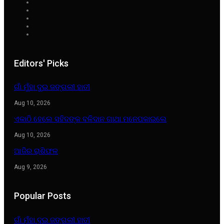
Editors' Picks
ଗାଁ ମୁଁହା ଦୁଇ ଜଙ୍ଗଲୀ ହାତୀ
Aug 10, 2026
ଏକାଠି ହେଲେ ସହିଦଙ୍କ ବଳିଦାନ ଗାଥା ମନେପକାଇଲେ
Aug 10, 2026
ଆଜିର ରାଶିଫଳ
Aug 9, 2026
Popular Posts
ଗାଁ ମୁଁହା ଦୁଇ ଜଙ୍ଗଲୀ ହାତୀ