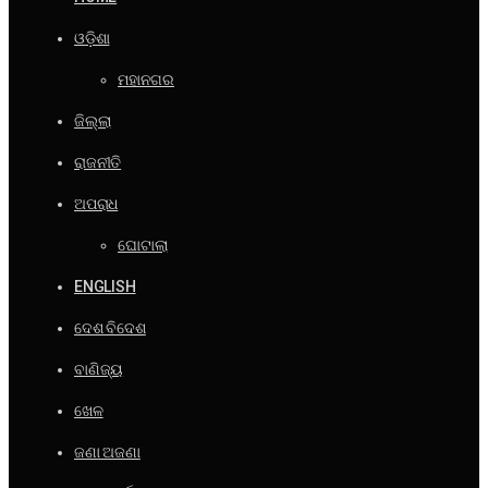
ଓଡ଼ିଶା
ମହାନଗର
ଜିଲ୍ଲା
ରାଜନୀତି
ଅପରାଧ
ଘୋଟାଲା
ENGLISH
ଦେଶ ବିଦେଶ
ବାଣିଜ୍ୟ
ଖେଳ
ଜଣା ଅଜଣା