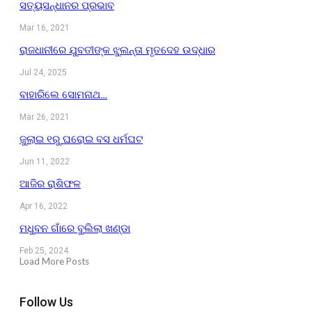
ସତ୍ୟସନ୍ଧାନର ପ୍ରଭାବ
Mar 16, 2021
ରାଜଧାନୀରେ ଯୁବତୀଙ୍କ ଝୁଲନ୍ତା ମୃତଦେହ ଉଦ୍ଧାର
Jul 24, 2025
ବାହାରିଲେ ସୋମନାଥ…
Mar 26, 2021
ଜୁଲାଇ ୧ରୁ ଘରୋଇ ବସ ଧର୍ମଘଟ
Jun 11, 2022
ଆଜିର ରାଶିଫଳ
Apr 16, 2022
ମଧୁବନ ଗାଁରେ ବୁଲିଲା ଖଣ୍ଡା
Feb 25, 2024
Load More Posts
Follow Us