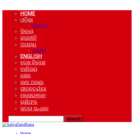
HOME
ଓଡ଼ିଶା
ମହାନଗର
ଜିଲ୍ଲା
ରାଜନୀତି
ଅପରାଧ
ଘୋଟାଲା
ENGLISH
ଦେଶ ବିଦେଶ
ବାଣିଜ୍ୟ
ଖେଳ
ଜଣା ଅଜଣା
ଜୀବନଚର୍ଯ୍ୟା
ମନୋରଞ୍ଜନ
ରାଶିଫଳ
ସତ୍ୟ ସନ୍ଧାନ
Home