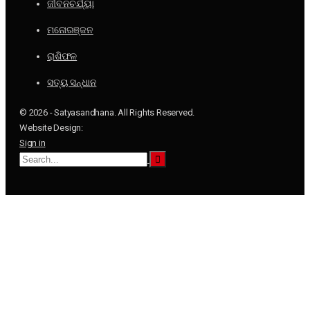
ଜୀବନଚର୍ଯ୍ୟା
ମନୋରଞ୍ଜନ
ରାଶିଫଳ
ସତ୍ୟ ସନ୍ଧାନ
© 2026 - Satyasandhana. All Rights Reserved.
Website Design:
Sign in