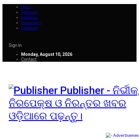
Likes
Followers
Followers
Subscribers
Followers
Sign In
Monday, August 10, 2026
Contact
Publisher - ନିର୍ଭୀକ
ନିରପେକ୍ଷ ଓ ନିରନ୍ତର ଖବର
ଓଡ଼ିଆରେ ପଢ଼ନ୍ତୁ।