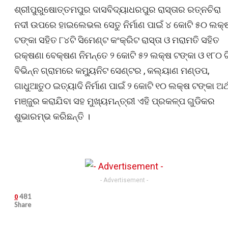
ଶ୍ରୀପୁରୁଷୋତ୍ତମପୁର ଦାସବିଦ୍ୟାଧରପୁର ରାସ୍ତାର ରତ୍ନଚିରା
ନଦୀ ଉପରେ ହାଇଲେଭଲ ସେତୁ ନିର୍ମାଣ ପାଇଁ ୪ କୋଟି ୫୦ ଲକ୍
ଟଙ୍କା ସହିତ ୮୪ଟି ସିମେଣ୍ଟ କଂକ୍ରିଟ ରାସ୍ତା ଓ ମରାମତି ସହିତ
ରକ୍ଷଣା ବେକ୍ଷଣ ନିମନ୍ତେ ୨ କୋଟି ୫୨ ଲକ୍ଷ ଟଙ୍କା ଓ ୧୮୦ ଟ
ବିଭିନ୍ନ ଗ୍ରାମରେ କମ୍ୟୁନିଟ ସେଣ୍ଟର , କଲ୍ୟାଣ ମଣ୍ଡପ,
ଗାଧୁଆତୁଠ ଇତ୍ୟାଦି ନିର୍ମାଣ ପାଇଁ ୨ କୋଟି ୧୦ ଲକ୍ଷ ଟଙ୍କା ଅର୍
ମଞ୍ଜୁର କରାଯିବା ସହ ମୁଖ୍ୟମନ୍ତ୍ରୀ ଏହି ପ୍ରକଳ୍ପ ଗୁଡିକର
ଶୁଭାରମ୍ଭ କରିଛନ୍ତି ।
- Advertisement -
481
0
Share