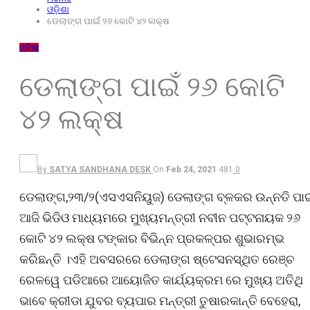
ଓଡ଼ିଶା
ଡେଲାଙ୍ଗ ପାଇଁ ୨୬ କୋଟି ୪୨ ଲକ୍ଷ
ଓଡ଼ିଶା
ଡେଲାଙ୍ଗ ପାଇଁ ୨୬ କୋଟି
୪୨ ଲକ୍ଷ
By
SATYA SANDHANA DESK
On
Feb 24, 2021
481
0
ଡେଲାଙ୍ଗ,୨୩/୨(ଏସଏସନିୟୁଜ) ଡେଲାଙ୍ଗ ବ୍ଳକର ଉନ୍ନତି ପାଇ
ଆଜି ଭିଡିଓ ମାଧ୍ୟମରେ ମୁଖ୍ୟମନ୍ତ୍ରୀ ନବୀନ ପଟ୍ଟନାୟକ ୨୬
କୋଟି ୪୨ ଲକ୍ଷ ଟଙ୍କାର ବିଭିନ୍ନ ପ୍ରକଳ୍ପର ଶୁଭାରମ୍ଭ
କରିଛନ୍ତି ।ଏହି ଅବସରରେ ଡେଲାଙ୍ଗ ଷ୍ଟେସନସ୍ଥିତ ରେଞ୍ଚ
ରେଳୱେ ପଡିଆରେ ଆୟୋଜିତ କାର୍ଯ୍ୟକ୍ରମ ରେ ମୁଖ୍ୟ ଅତିଥି
ଭାବେ କ୍ରୀଡା ଯୁବର ବ୍ୟପାର ମନ୍ତ୍ରୀ ତୁଷାରକାନ୍ତି ବେହେରା,