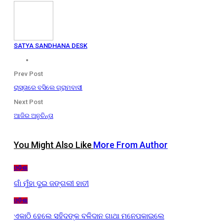
SATYA SANDHANA DESK
Prev Post
ରାସ୍ତାରେ ବସିଲେ ଗ୍ରାମବାସୀ
Next Post
ଆଜିର ଅନୁଚିନ୍ତା
You Might Also Like
More From Author
ଓଡ଼ିଶା
ଗାଁ ମୁଁହା ଦୁଇ ଜଙ୍ଗଲୀ ହାତୀ
ଓଡ଼ିଶା
ଏକାଠି ହେଲେ ସହିଦଙ୍କ ବଳିଦାନ ଗାଥା ମନେପକାଇଲେ