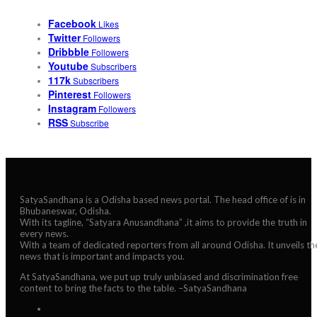
Facebook
Likes
Twitter
Followers
Dribbble
Followers
Youtube
Subscribers
117k
Subscribers
Pinterest
Followers
Instagram
Followers
RSS
Subscribe
SatyaSandhana is a Odisha based news portal. The head office of is in
Bhubaneswar, Odisha.
With its tagline, “Satyara Anusandhana” ,it aims to provide the truth in
every news.
With a team of dedicated reporters from all around Odisha. It unveils th
news that is important and impacts you.
At SatyaSandhana, we put up truly unbiased and discrimination free
content to bring the facts to the table. –SatyaSandhana