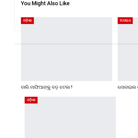
You Might Also Like
ଓଡ଼ିଶା
ଅପରାଧ
ବାଲି ମାଫିଆଙ୍କୁ ବଡ଼ ଝଟକା !
ମୋବାଇଲ 
ଓଡ଼ିଶା