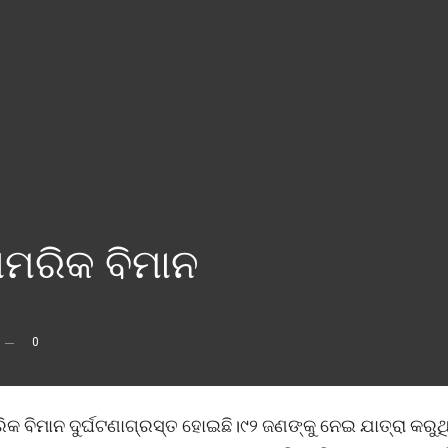
ସାମରିକ ବିମାନ
0
 ବିମାନ ଦୁର୍ଘଟଣାଗ୍ରସ୍ତ ହୋଇଛି।୯୨ ଜଣଙ୍କୁ ନେଇ ଯାତ୍ରା କରୁଥି