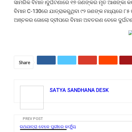
ସାମରିକ ବିମାନ।ଦୁର୍ଘଟଣାରେ ୧୭ ଜଣଙ୍କର ମୃତ ଆଶଙ୍କା କ
ବିମାନ C-130ରେ ଯାତ୍ରାକରୁଥିବା ୯୨ ଜଣଙ୍କ ମଧ୍ୟରେ ୮୫ ଜଣ
ଅଞ୍ଚଳର ଜୋଲୋ ଦ୍ବୀପରେ ବିମାନ ଅବତରଣ ବେଳେ ଦୁର୍ଘଟଣ
Share
SATYA SANDHANA DESK
PREV POST
ରଥଯାତ୍ରା ବେଳେ ପୁରୀରେ କର୍ଫ୍ୟୁ