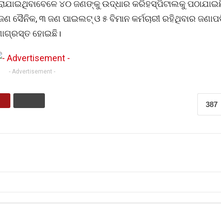
ରାଯାଇଥିବାବେଳେ ୪୦ ଜଣଙ୍କୁ ଉଦ୍ଧାର କରିହସ୍ପିଟାଲକୁ ପଠାଯାଇ
 ସୈନିକ, ୩ ଜଣ ପାଇଲଟ୍‌ ଓ ୫ ବିମାନ କର୍ମଚାରୀ ରହିଥିବାର ଜଣାପଡି
ାଗ୍ରସ୍ତ ହୋଇଛି।
- Advertisement -
387