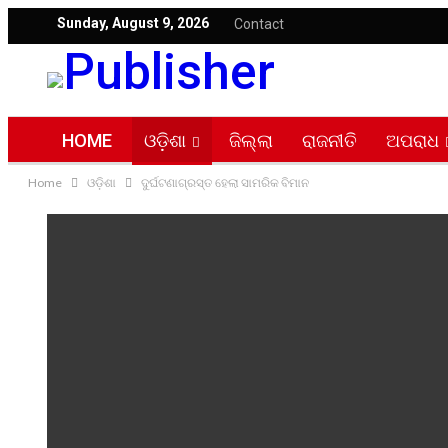
Sunday, August 9, 2026
Contact
HOME
ଓଡ଼ିଶା
ଜିଲ୍ଲା
ରାଜନୀତି
ଅପରାଧ
Home
ଓଡ଼ିଶା
ଦୁର୍ଘଟଣାଗ୍ରସ୍ତ ହେଲା ସାମରିକ ବିମାନ
ସତ୍ୟ ସନ୍ଧାନ