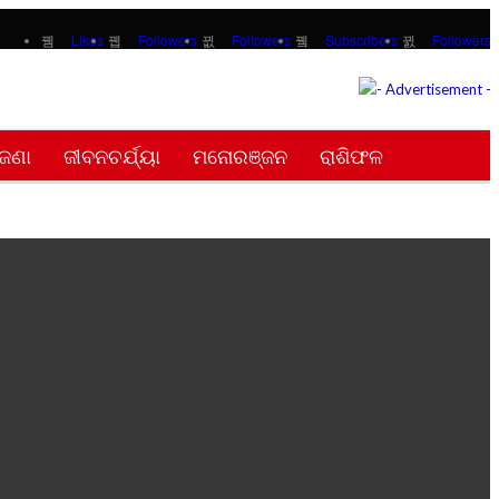
Likes
Followers
Followers
Subscribers
Followers
ଜଣା
ଜୀବନଚର୍ଯ୍ୟା
ମନୋରଞ୍ଜନ
ରାଶିଫଳ