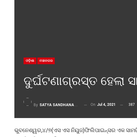
ଓଡ଼ିଶା
ମହାନଗର
ଦୁର୍ଘଟଣାଗ୍ରସ୍ତ ହେଲା 
On
Jul 4, 2021
387
By
SATYA SANDHANA DESK
ଭୁବନେଶ୍ୱର,୪/୭(ଏସ ଏସ ନିୟୁଜ)ଫିଲିପାଇନ୍ସର ଏକ ସାମରିକ