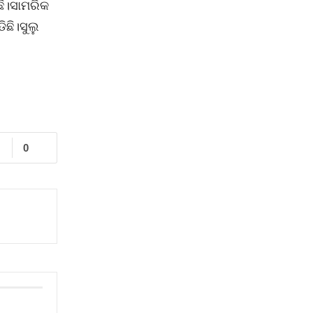
ଛି।ସାମରିକ
ଛି।ସୁଲୁ
0