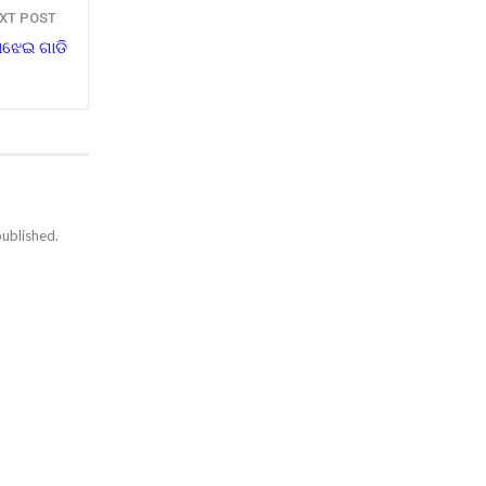
XT POST
ଝେଇ ଗାଡି
published.