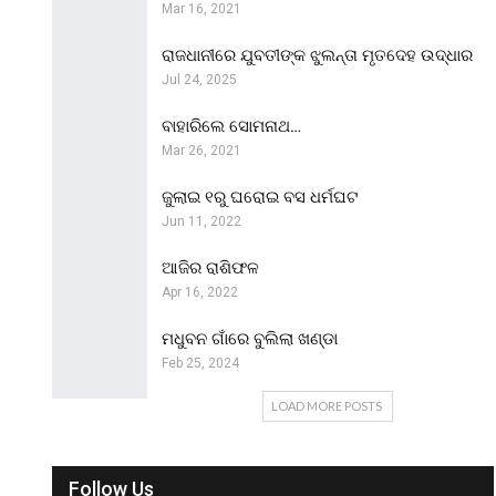
Mar 16, 2021
ରାଜଧାନୀରେ ଯୁବତୀଙ୍କ ଝୁଲନ୍ତା ମୃତଦେହ ଉଦ୍ଧାର
Jul 24, 2025
ବାହାରିଲେ ସୋମନାଥ…
Mar 26, 2021
ଜୁଲାଇ ୧ରୁ ଘରୋଇ ବସ ଧର୍ମଘଟ
Jun 11, 2022
ଆଜିର ରାଶିଫଳ
Apr 16, 2022
ମଧୁବନ ଗାଁରେ ବୁଲିଲା ଖଣ୍ଡା
Feb 25, 2024
LOAD MORE POSTS
Follow Us