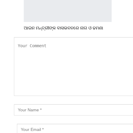
ଆଇନ ମନ୍ତ୍ରୀଙ୍କ ବାସଭବନରେ ନାଗ ଓ ଢମଣା