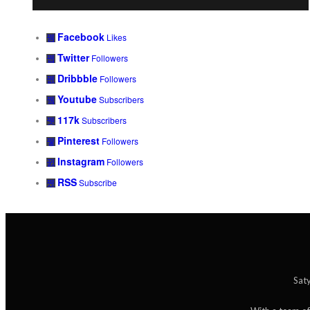
Facebook
Likes
Twitter
Followers
Dribbble
Followers
Youtube
Subscribers
117k
Subscribers
Pinterest
Followers
Instagram
Followers
RSS
Subscribe
Saty