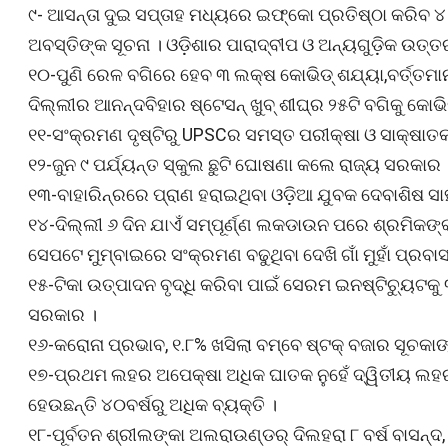
୯- ଆସନ୍ତା ଦୁଇ ସପ୍ତାହ ମଧ୍ୟରେ ଇଫ୍‌କୋ ପ୍ରତିଷ୍ଠା କରିବ ୪
ଅବସ୍ତିଙ୍କ ସୂଚନା । ଓଡ଼ିଶାର ପାରାଦ୍ବୀପ ଓ ଅନ୍ୟଗୁଡ଼ିକ ଉତ
୧୦-ପୁଣି ରେଳ ବଗିରେ ହେବ ୩ ଲକ୍ଷ କୋଭିଡ୍‍ ଶଯ୍ୟା,ବର୍ତ୍ତମା
ଦିଲ୍ଲୀର ଆନନ୍ଦବିହାର ଷ୍ଟେସନ୍‍ ଖୁବ୍‍ ଶୀଘ୍ର ୨୫ଟି ବଗିକୁ କୋଭି
୧୧-ସଂକ୍ରମଣ ଦୃଷ୍ଟିରୁ UPSCର ସମସ୍ତ ପରୀକ୍ଷା ଓ ସାକ୍ଷାତକ
୧୨-ଜୁନ ୯ ପର୍ଯ୍ୟନ୍ତ ସ୍କୁଲ ଛୁଟି ଘୋଷଣା କଲେ ରାଜ୍ୟ ସରକାର 
୧୩-ବାହାରିନ୍‌ରରେ ପ୍ରାଣ ହରାଇଥିବା ଓଡ଼ିଆ ଯୁବକ ଦେବାଶିଷ ସାହ
୧୪-ଦିଲ୍ଲୀ ୬ ଦିନ ଯାଏଁ ସମ୍ପୂର୍ଣ୍ଣ ଲକଡାଉନ ପରେ ଶ୍ରମିକଙ୍
ସେପଟେ ମୁମ୍ବାଇରେ ସଂକ୍ରମଣ ବଢୁଥିବା ଦେଖି ଗାଁ ମୁହାଁ ପ୍ରବାସ
୧୫-ଟିକା ଉତ୍ପାଦନ ବୃଦ୍ଧି କରିବା ପାଇଁ ସେରମ ଇନଷ୍ଟିଚ୍ୟୁ
ସରକାର ।
୧୬-କରୋନା ପ୍ରଭାବ, ୧.୮% ଖସିଲା ବମ୍ବେ ଷ୍ଟକ୍‍ ବଜାର ସୂଚକାଙ୍
୧୭-ପ୍ରଥମ ଲହର ଅପେକ୍ଷା ଅଧିକ ଘାତକ ନୁହେଁ ଦ୍ୱିତୀୟ ଲହର
ହେଉଛନ୍ତି ୪୦ବର୍ଷରୁ ଅଧିକ ବ୍ୟକ୍ତି ।
୧୮-ପୂର୍ବତନ ଶ୍ରୀଲଙ୍କା ଅଲରାଉଣ୍ଡର୍ ଦିଲହରା ୮ ବର୍ଷ ବାସନ୍ଦ, ଏ