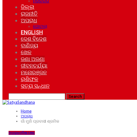
ମହାନଗର
ଜିଲ୍ଲା
ରାଜନୀତି
ଅପରାଧ
ଘୋଟାଲା
ENGLISH
ଦେଶ ବିଦେଶ
ବାଣିଜ୍ୟ
ଖେଳ
ଜଣା ଅଜଣା
ଜୀବନଚର୍ଯ୍ୟା
ମନୋରଞ୍ଜନ
ରାଶିଫଳ
ସତ୍ୟ ସନ୍ଧାନ
Home
ଅପରାଧ
ଗାଁ ମୁହାଁ ପ୍ରବାସୀ ଶ୍ରମିକ
ଅପରାଧ
ଓଡ଼ିଶା
ଖେଳ