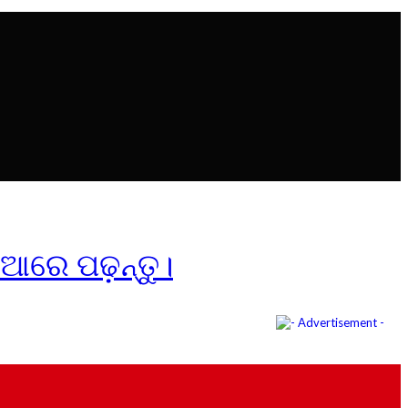
ିଆରେ ପଢ଼ନ୍ତୁ।