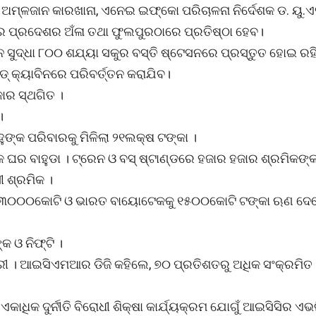
 ଅମ୍ଳଜାନ କାରଖାନା, ଏନେଇ ଇଫ୍‌କୋ ପରିଚାଳନା ନିର୍ଦେଶକ ଡ. ୟୁ.ଏ
୍ତର ପ୍ରଦେଶର ଅଁଳା ତଥା ଫୁଲପୁରଠାରେ ପ୍ରତିଷ୍ଠା ହେବ।
ନ ସୁଦ୍ଧା ୮୦୦ ଶଯ୍ୟା ସକୁର ବସ୍ତି ଷ୍ଟେସନରେ ପ୍ରସ୍ତୁତ ହୋଇ ରହି
ଡ୍‍ କ୍ୟାବିନରେ ପରିବର୍ତ୍ତନ କରାଯିବ।
ାର ସ୍ଥଗିତ ।
।
ୁଙ୍କ ପରିବାରକୁ ମିଳିଲା ୨୧ଲକ୍ଷ ଟଙ୍କା ।
କ ଘର ବାହୁଡା । ଟ୍ରେନ ଓ ବସ୍ ଷ୍ଟାଣ୍ଡରେ ହଜାର ହଜାର ଶ୍ରମିକଙ୍କ
ୀ ଶ୍ରମିକ ।
ଟକୁ ୩୦୦୦କୋଟି ଓ ଭାରତ ବାୟୋଟେକକୁ ୧୫୦୦କୋଟି ଟଙ୍କା ଋଣ ଦେ
କ ଓ ନିଫ୍ଟି ।
ୀ । ଆଇସିଏମଆର ଡିଜି କହିଲେ, ୭୦ ପ୍ରତିଶତରୁ ଅଧିକ ସଂକ୍ରମିତ
କାଧିକ ଦୁର୍ନୀତି ବିରୋଧୀ ଶିକ୍ଷା କାର୍ଯ୍ୟକ୍ରମ ଯୋଗୁଁ ଆଇସିସିର ଏଭ