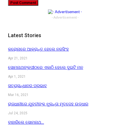
- Advertisement -
Latest Stories
କରୋନାରେ ଆକ୍ରାନ୍ତ ହେଲେ ନରସିଂହ
Apr 21, 2021
ସୋମନାଥଙ୍କପୀଠରେ ଏକାଠି ହେଲେ ଦୁଇଟି ମନ
Apr 1, 2021
ସତ୍ୟସନ୍ଧାନର ପ୍ରଭାବ
Mar 16, 2021
ରାଜଧାନୀରେ ଯୁବତୀଙ୍କ ଝୁଲନ୍ତା ମୃତଦେହ ଉଦ୍ଧାର
Jul 24, 2025
ବାହାରିଲେ ସୋମନାଥ…