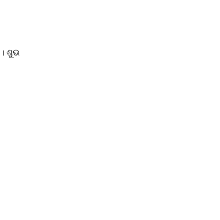
 । ଶୁଭ