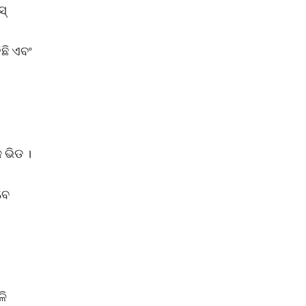
ସ୍
ଛି ଏବଂ
 ଭିଡ ।
ବେ
ଳି