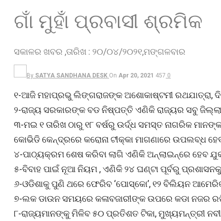
ଗାଁ ମୁହାଁ ପ୍ରବାସୀ ଶ୍ରମିକ
ସକାଳର ଖବର ,ତାରିଖ : ୨୦/୦୪/୨୦୨୧,ମଙ୍ଗଳବାର
By
SATYA SANDHANA DESK
On
Apr 20, 2021
457
0
୧-ଆଜି ମହାପ୍ରଭୁ ଲିଙ୍ଗରାଜଙ୍କ ଅଶୋକାଷ୍ଟମୀ ରଥଯାତ୍ରା, ଦିନ 
୨-ରାଜ୍ୟ ସରକାରଙ୍କ ବଡ ନିଷ୍ପତ୍ତି ଏଣିକି ରାଜ୍ୟର ସବୁ ଜିଲ
୩-ମଇ ୧ ତାରିଖ ଠାରୁ ୧୮ ବର୍ଷରୁ ଉର୍ଦ୍ଧ ସମସ୍ତ ନାଗରିକ ମାନଙ୍
କୋଭିଡି କେନ୍ଦ୍ରରେ କରୋନା ଟୀକ୍କା ମାଗଣାରେ ଉପଲବ୍ଧ ହେ
୪-ପାଠ୍ୟକ୍ରମ ଶେଷ କରିବା ଲାଗି ଏଣିକି ଅନ୍‌ଲାଇନ୍‌ରେ ହେବ ଯୁ
୫-ବିବାହ ପାଇଁ ନୂଆ ନିୟମ , ଏଣିକି ୨୪ ଘଣ୍ଟା ପୂର୍ବରୁ ପ୍ରଶାସ
୬-ଓଡିଶାକୁ ପୁଣି ଥରେ ଫେରିବ ‘ପୋସ୍କୋ’, ୧୨ ବିଲିୟନ ଆମେରିକୀ
୭-ଲକ ଡାଉନ ସମୟରେ କଳାବଜାରୀଙ୍କ ଉପରେ କଡା ନଜର ରଖିବାକୁ
୮-ରାଜ୍ୟମାନଙ୍କୁ ମିଳିବ ୫୦ ପ୍ରତିଶତ ଟିକା, ମୁଖ୍ୟମନ୍ତ୍ରୀ