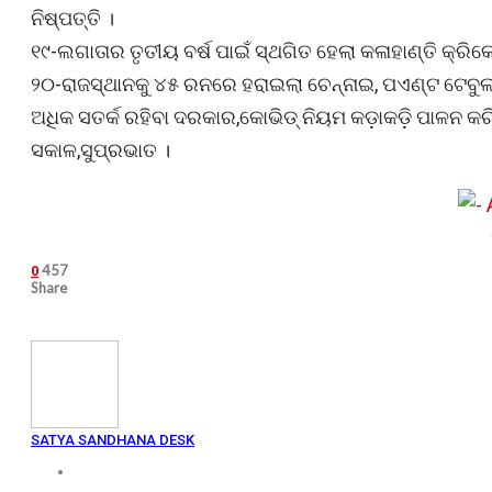
ନିଷ୍ପତ୍ତି ।
୧୯-ଲଗାତାର ତୃତୀୟ ବର୍ଷ ପାଇଁ ସ୍ଥଗିତ ହେଲା କଳାହାଣ୍ତି କ୍ରିକ
୨୦-ରାଜସ୍ଥାନକୁ ୪୫ ରନରେ ହରାଇଲା ଚେନ୍ନାଇ, ପଏଣ୍ଟ ଟେବୁଲ୍‌
ଅଧିକ ସତର୍କ ରହିବା ଦରକାର,କୋଭିଡ୍ ନିୟମ କଡ଼ାକଡ଼ି ପାଳନ କରିବ
ସକାଳ,ସୁପ୍ରଭାତ ।
457
0
Share
SATYA SANDHANA DESK