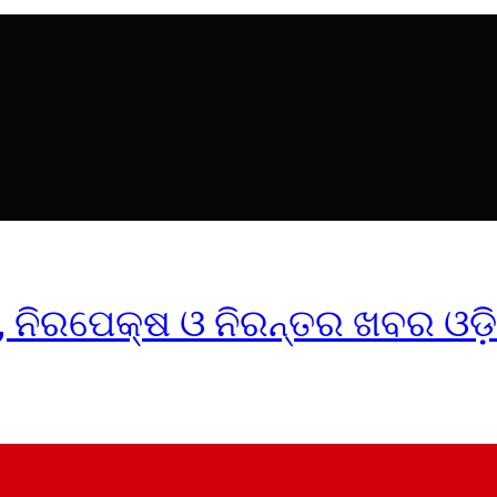
ୀକ, ନିରପେକ୍ଷ ଓ ନିରନ୍ତର ଖବର ଓଡ଼