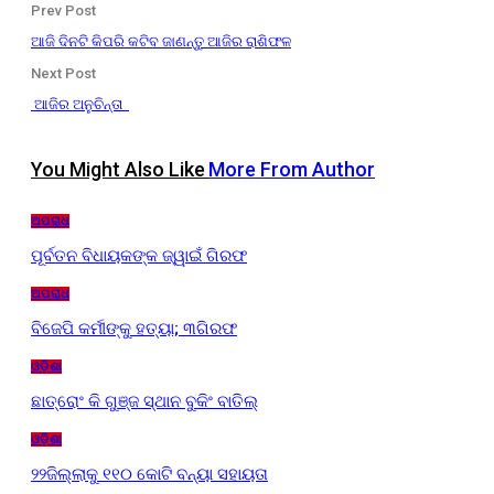
Prev Post
ଆଜି ଦିନଟି କିପରି କଟିବ ଜାଣନ୍ତୁ ଆଜିର ରାଶିଫଳ
Next Post
ଆଜିର ଅନୁଚିନ୍ତା
You Might Also Like
More From Author
ଅପରାଧ
ପୂର୍ବତନ ବିଧାୟକଙ୍କ ଜ୍ୱାଇଁ ଗିରଫ
ଅପରାଧ
ବିଜେପି କର୍ମୀଙ୍କୁ ହତ୍ୟା; ୩ଗିରଫ
ଓଡ଼ିଶା
ଛାତ୍ରୋଂ କି ଗୁଞ୍ଜ ସ୍ଥାନ ବୁକିଂ ବାତିଲ୍
ଓଡ଼ିଶା
୨୨ଜିଲ୍ଲାକୁ ୧୧୦ କୋଟି ବନ୍ୟା ସହାୟତା