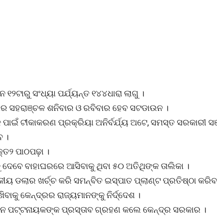
୧୨ଟାରୁ ସଂଧ୍ୟା ପର୍ଯ୍ୟନ୍ତ ୧୪୪ଧାରା ଲାଗୁ ।
୍ଲାର ସହରାଞ୍ଚଳ ଶନିବାର ଓ ରବିବାର ହେବ ସଟଡାଉନ ।
କ ପାଇଁ ଟୀକାକରଣ ପ୍ରକ୍ରିୟା ଅନିର୍ବର୍ଯ୍ୟ ଅଟେ, ସମସ୍ତ ସରକାରୀ ସଞ
ବ ।
କ୍ତ୨ ପାଠପଢ଼ା ।
ନକୁ ଦେବେ ବାହାଘରରେ ଆସିବାକୁ ଥିବା ୫୦ ଅତିଥିଙ୍କ ତାଲିକା ।
ୟ ଡଲାର ଖର୍ଚ୍ଚ କରି ସମନ୍ବିତ ଇସ୍ପାତ ପ୍ଲାଣ୍ଟ ପ୍ରତିଷ୍ଠା କରିବ
 କେନ୍ଦ୍ରର ରାଜ୍ୟମାନଙ୍କୁ ନିର୍ଦ୍ଦେଶ ।
 ନବୀନ ପଟ୍ଟନାୟକଙ୍କ ପ୍ରସ୍ତାବ ଗ୍ରହଣ କଲେ କେନ୍ଦ୍ର ସରକାର ।