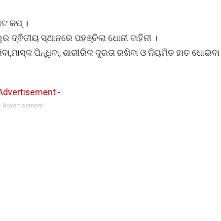
େଟ କପ୍ ।
ର ଦ୍ଵିତୀୟ ସ୍ଥାନରେ ପହଞ୍ଚିଲା ଧୋନୀ ବାହିନୀ ।
ା,ମାସ୍କ ପିନ୍ଧିବା, ଶାରୀରିକ ଦୂରତା ରଖିବା ଓ ନିୟମିତ ହାତ ଧୋଇବା
- Advertisement -