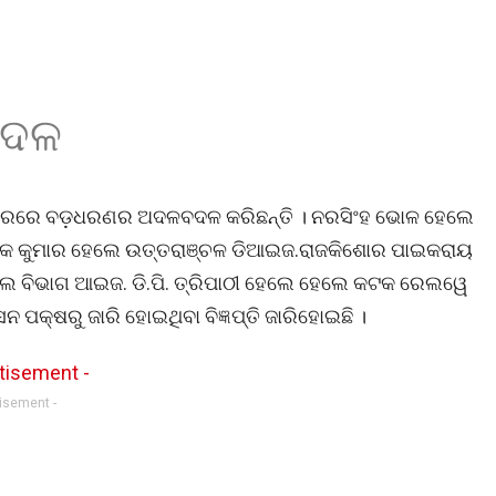
ବଦଳ
୍ତରରେ ବଡ଼ଧରଣର ଅଦଳବଦଳ କରିଛନ୍ତି । ନରସିଂହ ଭୋଳ ହେଲେ
, ଦିପକ କୁମାର ହେଲେ ଉତ୍ତରାଞ୍ଚଳ ଡିଆଇଜ.ରାଜକିଶୋର ପାଇକରାୟ
େଲ ବିଭାଗ ଆଇଜ. ଡି.ପି. ତ୍ରିପାଠୀ ହେଲେ ହେଲେ କଟକ ରେଲୱେ
ପକ୍ଷରୁ ଜାରି ହୋଇଥିବା ବିଜ୍ଞପ୍ତି ଜାରିହୋଇଛି ।
tisement -