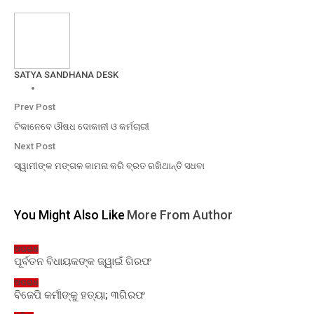
SATYA SANDHANA DESK
Prev Post
ଟିକାନେବେ ଔଷଧ ଦୋକାନୀ ଓ କର୍ମଚାରୀ
Next Post
ସ୍ୱାମୀଙ୍କ ମଙ୍ଗଳ କାମନା କରି ବ୍ରତ ରଖିଥାନ୍ତି ସଧବା
You Might Also Like
More From Author
ଅପରାଧ
ପୂର୍ବତନ ବିଧାୟକଙ୍କ ଜ୍ୱାଇଁ ଗିରଫ
ଅପରାଧ
ବିଜେପି କର୍ମୀଙ୍କୁ ହତ୍ୟା; ୩ଗିରଫ