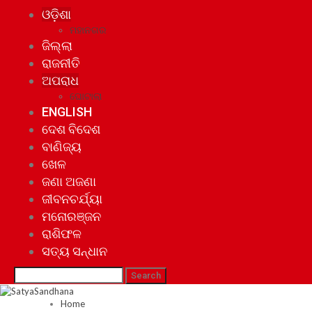
ଓଡ଼ିଶା
ମହାନଗର
ଜିଲ୍ଲା
ରାଜନୀତି
ଅପରାଧ
ଘୋଟାଲା
ENGLISH
ଦେଶ ବିଦେଶ
ବାଣିଜ୍ୟ
ଖେଳ
ଜଣା ଅଜଣା
ଜୀବନଚର୍ଯ୍ୟା
ମନୋରଞ୍ଜନ
ରାଶିଫଳ
ସତ୍ୟ ସନ୍ଧାନ
Home