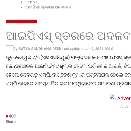
ଅପରାଧ
ଆଇପିଏସ୍ ସ୍ତରରେ ଅଦଳବଦଳ
ଅପରାଧ
ଓଡ଼ିଶା
ମହାନଗର
ଆଇପିଏସ୍ ସ୍ତରରେ ଅଦଳ
By
SATYA SANDHANA DESK
Last updated
Jun 9, 2021
409
0
ଭୁବନେଶ୍ୱର,୯/୬(ଏସଏସନିୟୁଜ) ରାଜ୍ୟ ସରକାର ଆଇପିଏସ୍ ସ
କେନ୍ଦ୍ରାଞ୍ଚଳ ଆଇଜି.,ହିମାଂଶୁଲାଲ ହେଲେ ପୂର୍ବାଞ୍ଚଳ ଆଇଜି
ହେଲେ ଦେବଗଡ଼ ଏସ୍‌ପି, ଦୀପ୍ତେଶ କୁମାର ପଟ୍ଟନାୟକ ହେଲେ ଜ
ଏସ୍‌ପି ଭାବରେ ଅବସ୍ଥାପିତ କରାଯାଇଥିବାନେଇ ସାଧାରଣ ପ୍ରଶାସନ 
- Adver
409
0
Share