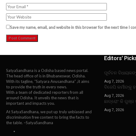
Save my name, email, and website in this browser for the next time I c
Editors' Pick
SatyaSandhana is a Odisha based news portal.
ପୂର୍ବତନ ବିଧାୟକଙ
The head office of is in Bhubaneswar, Odisha.
With its tagline, “Satyara Anusandhana” ,it aims
Aug 7, 2026
ବିଜେପି କର୍ମୀଙ୍କୁ
to provide the truth in every news.
With a team of dedicated reporters from all
Aug 7, 2026
around Odisha. It unveils the news that is
ଛାତ୍ରୋଂ କି ଗୁଞ୍ଜ 
important and impacts you.
Aug 7, 2026
At SatyaSandhana, we put up truly unbiased and
discrimination free content to bring the facts to
the table. –SatyaSandhana