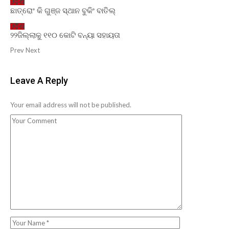
ଓଡ଼ିଶା
ଛାତ୍ରୋଂ କି ଗୁଞ୍ଜ ସ୍ଥାନ ବୁକିଂ ବାତିଲ୍
ଓଡ଼ିଶା
୨୨ଜିଲ୍ଲାକୁ ୧୧୦ କୋଟି ବନ୍ୟା ସହାୟତା
Prev
Next
Leave A Reply
Your email address will not be published.