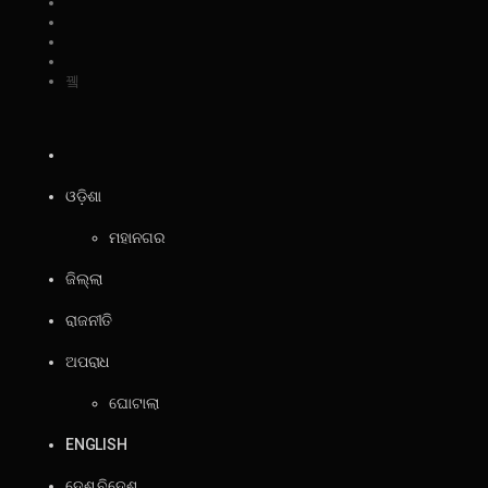
ଓଡ଼ିଶା
ମହାନଗର
ଜିଲ୍ଲା
ରାଜନୀତି
ଅପରାଧ
ଘୋଟାଲା
ENGLISH
ଦେଶ ବିଦେଶ