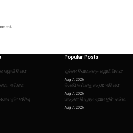
omment.
s
Popular Posts
୍କ ଜ୍ୱାଇଁ ଗିରଫ
ପୂର୍ବତନ ବିଧାୟକଙ୍କ ଜ୍ୱାଇଁ ଗିରଫ
Aug 7, 2026
 ହତ୍ୟା; ୩ଗିରଫ
ବିଜେପି କର୍ମୀଙ୍କୁ ହତ୍ୟା; ୩ଗିରଫ
Aug 7, 2026
ସ୍ଥାନ ବୁକିଂ ବାତିଲ୍
ଛାତ୍ରୋଂ କି ଗୁଞ୍ଜ ସ୍ଥାନ ବୁକିଂ ବାତିଲ୍
Aug 7, 2026