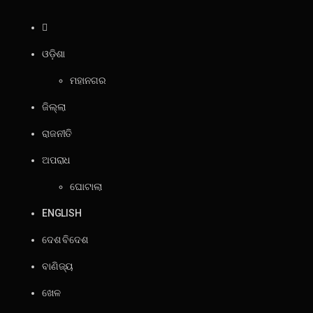
ଓଡ଼ିଶା
ମହାନଗର
ଜିଲ୍ଲା
ରାଜନୀତି
ଅପରାଧ
ଘୋଟାଲା
ENGLISH
ଦେଶ ବିଦେଶ
ବାଣିଜ୍ୟ
ଖେଳ