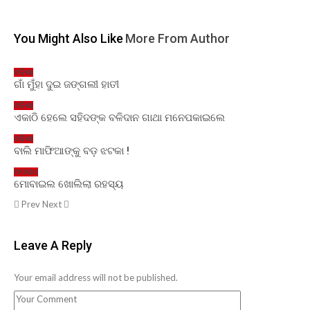
You Might Also Like
More From Author
ଓଡ଼ିଶା
ଗାଁ ମୁଁହା ଦୁଇ ଜଙ୍ଗଲୀ ହାତୀ
ଓଡ଼ିଶା
ଏକାଠି ହେଲେ ସହିଦଙ୍କ ବଳିଦାନ ଗାଥା ମନେପକାଇଲେ
ଓଡ଼ିଶା
ବାଲି ମାଫିଆଙ୍କୁ ବଡ଼ ଝଟକା !
ଅପରାଧ
ମୋବାଇଲ ଖୋଲିଲା ରହସ୍ୟ
Prev
Next
Leave A Reply
Your email address will not be published.