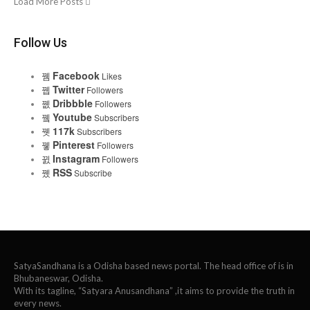
Load More Posts
Follow Us
Facebook
Likes
Twitter
Followers
Dribbble
Followers
Youtube
Subscribers
117k
Subscribers
Pinterest
Followers
Instagram
Followers
RSS
Subscribe
SatyaSandhana is a Odisha based news portal. The head office of is in
Bhubaneswar, Odisha.
With its tagline, “Satyara Anusandhana” ,it aims to provide the truth in
every news.