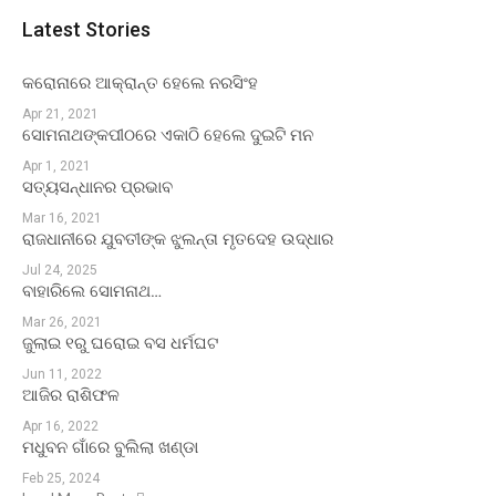
Latest Stories
କରୋନାରେ ଆକ୍ରାନ୍ତ ହେଲେ ନରସିଂହ
Apr 21, 2021
ସୋମନାଥଙ୍କପୀଠରେ ଏକାଠି ହେଲେ ଦୁଇଟି ମନ
Apr 1, 2021
ସତ୍ୟସନ୍ଧାନର ପ୍ରଭାବ
Mar 16, 2021
ରାଜଧାନୀରେ ଯୁବତୀଙ୍କ ଝୁଲନ୍ତା ମୃତଦେହ ଉଦ୍ଧାର
Jul 24, 2025
ବାହାରିଲେ ସୋମନାଥ…
Mar 26, 2021
ଜୁଲାଇ ୧ରୁ ଘରୋଇ ବସ ଧର୍ମଘଟ
Jun 11, 2022
ଆଜିର ରାଶିଫଳ
Apr 16, 2022
ମଧୁବନ ଗାଁରେ ବୁଲିଲା ଖଣ୍ଡା
Feb 25, 2024