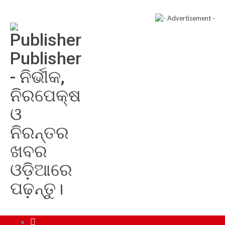
Publisher
- ନିର୍ଭୀକ,
ନିରପେକ୍ଷ
ଓ
ନିରନ୍ତର
ଖବର
ଓଡ଼ିଆରେ
ପଢ଼ନ୍ତୁ।