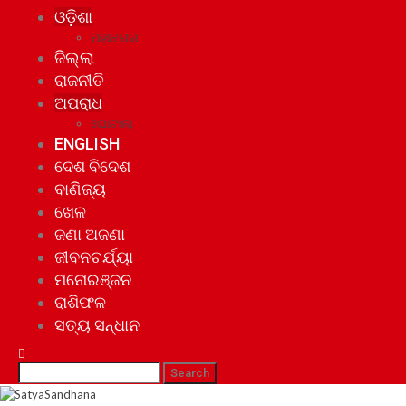
ଓଡ଼ିଶା
ମହାନଗର
ଜିଲ୍ଲା
ରାଜନୀତି
ଅପରାଧ
ଘୋଟାଲା
ENGLISH
ଦେଶ ବିଦେଶ
ବାଣିଜ୍ୟ
ଖେଳ
ଜଣା ଅଜଣା
ଜୀବନଚର୍ଯ୍ୟା
ମନୋରଞ୍ଜନ
ରାଶିଫଳ
ସତ୍ୟ ସନ୍ଧାନ