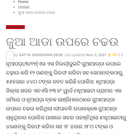
Home
ଅପରାଧ
ଜୁଆ ଆଡା ଉପରେ ଚଢଉ
ଅପରାଧ
ଓଡ଼ିଶା
ଜୁଆ ଆଡା ଉପରେ ଚଢଉ
By
SATYA SANDHANA DESK
Last updated
Nov 3, 2021
781
0
ନୂଆପଡ଼ା,୩/୧୧(ଏସ ଏସ ନିଉଜ)ଦୁଇଟି ଜୁଆଆଡ୍ଡା ଉପରେ
ଚଢ଼ାଉ କରି ୧୨ ଜଣଙ୍କୁ ଗିରଫ କରିବା ସହ ସେମାନଙ୍କଠାରୁ
୫୫ହଜାର ୪୪୦ ଟଙ୍କା ଜବତ କରିଛି ପୋଲିସ ।ନୂଆପଡ଼ା
ଜିଲ୍ଲା ସଦର ଏନଏସି ୧୩ ନଂ ୱାର୍ଡ ମହୁଆଭଟା ଗ୍ରାମର ଏକ
ଜମିରେ ଓ ନୂଆପଡ଼ା ବ୍ଳକ ଲାଞ୍ଜିମାଲଠାରେ ଜୁଆଆଡ୍ଡା
ଉପରେ ଚଢଉ କରିଥିଲା।ଦୀପାବଳି ଉପଲକ୍ଷେ ଜୁଆଆଡ଼ା
ଚାଳୁଥିବାର ପୋଲିସ ପାଖରେ ଖବର ପହଞ୍ଚିଥିଲା।ମହୁଆଭଟାରୁ
୪ଜଣଙ୍କୁ ଗିରଫ କରିବା ସହ ୨୮ ହଜାର ୬୮୦ ଟଙ୍କା ଓ