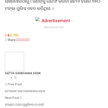
ଲାଞ୍ଜିମାଲଠାରୁ ୮ଜଣଙ୍କୁ ଗିରଫ କରିବା ସହ୨୬ ହଜାର ୭୫୦
ଟଙ୍କା ପୁଲିସ ଜବତ କରିଥିଲା ।
- Advertisement -
781
0
Share
SATYA SANDHANA DESK
Prev Post
ବେଆଇନ ବାଣ ଗୋଦାମରେ ଚଢଉ
Next Post
୫ଘଣ୍ଟା ପରେ ମୁକୁଳିଲେ ମନ୍ତ୍ରୀ