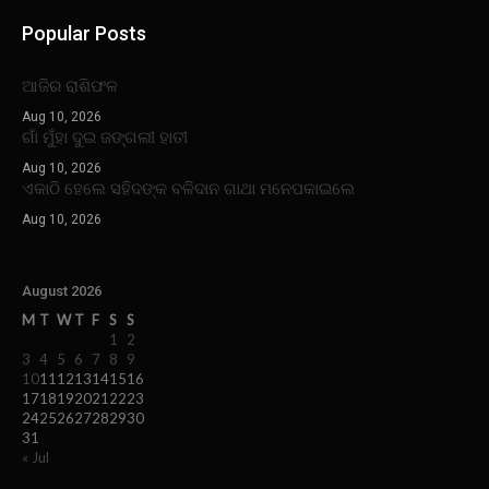
Popular Posts
ଆଜିର ରାଶିଫଳ
Aug 10, 2026
ଗାଁ ମୁଁହା ଦୁଇ ଜଙ୍ଗଲୀ ହାତୀ
Aug 10, 2026
ଏକାଠି ହେଲେ ସହିଦଙ୍କ ବଳିଦାନ ଗାଥା ମନେପକାଇଲେ
Aug 10, 2026
August 2026
M
T
W
T
F
S
S
1
2
3
4
5
6
7
8
9
10
11
12
13
14
15
16
17
18
19
20
21
22
23
24
25
26
27
28
29
30
31
« Jul